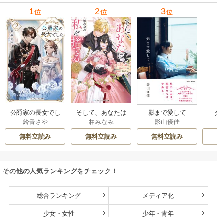
1
2
3
位
位
位
公爵家の長女でし
そして、あなたは
影まで愛して
鈴音さや
柏みなみ
影山優佳
た
私を捨てる
無料立読み
無料立読み
無料立読み
その他の人気ランキングをチェック！
総合ランキング
メディア化
少女・女性
少年・青年