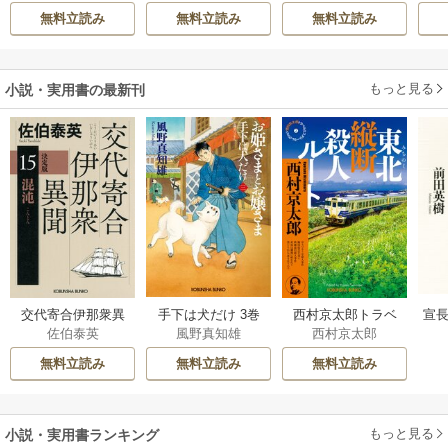
ハ
カサ
される―
無料立読み
無料立読み
無料立読み
もっと見る
小説・実用書の最新刊
交代寄合伊那衆異
手下は犬だけ 3巻
西村京太郎トラベ
宣長
佐伯泰英
風野真知雄
西村京太郎
聞 15巻
ルミステリー・セ
レクション 2巻
無料立読み
無料立読み
無料立読み
もっと見る
小説・実用書ランキング