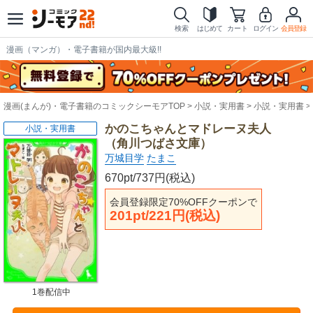
検索
はじめて
カート
ログイン
会員登録
漫画（マンガ）・電子書籍が国内最大級!!
漫画(まんが)・電子書籍のコミックシーモアTOP
小説・実用書
小説・実用書
かのこちゃんとマドレーヌ夫人
小説・実用書
（角川つばさ文庫）
万城目学
たまこ
670pt/737円(税込)
会員登録限定70%OFFクーポンで
201pt/221円(税込)
1巻配信中