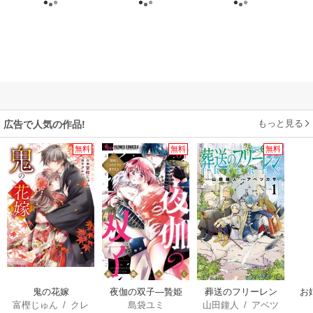
もっと見る
広告で人気の作品!
無料
無料
無料
鬼の花嫁
夜伽の双子―贄姫
葬送のフリーレン
お
富樫じゅん
/
クレ
島袋ユミ
山田鐘人
/
アベツ
は二人の王子に愛