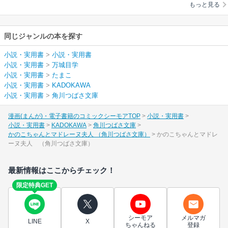
もっと見る
同じジャンルの本を探す
小説・実用書
>
小説・実用書
小説・実用書
>
万城目学
小説・実用書
>
たまこ
小説・実用書
>
KADOKAWA
小説・実用書
>
角川つばさ文庫
漫画(まんが)・電子書籍のコミックシーモアTOP
小説・実用書
小説・実用書
KADOKAWA
角川つばさ文庫
かのこちゃんとマドレーヌ夫人 （角川つばさ文庫）
かのこちゃんとマドレ
ーヌ夫人 （角川つばさ文庫）
最新情報はここからチェック！
限定特典GET
シーモア
メルマガ
LINE
X
ちゃんねる
登録