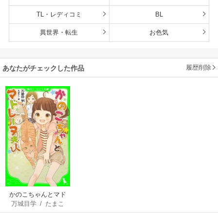
TL・レディコミ
BL
異世界・転生
お色気
履歴削除
あなたがチェックした作品
かのこちゃんとマド
万城目学
/
たまこ
レーヌ夫人 （角川つ
ばさ文庫）