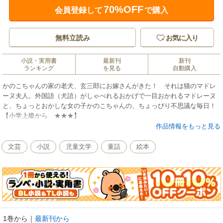
70%OFF
会員登録して
で購入
無料立読み
お気に入り
小説・実用書
最新刊
新刊
ランキング
を見る
自動購入
かのこちゃんの家の老犬、玄三郎にお嫁さんがきた！ それは猫のマドレ
ーヌ夫人。外国語（犬語）がしゃべれるおかげで一目おかれるマドレーヌ
と、ちょっとおかしな女の子かのこちゃんの、ちょっぴり不思議な毎日！
【小学上級から ★★★】
作品情報をもっと見る
文芸
小説
児童文学
童話
絵本
1巻から
｜
最新刊から