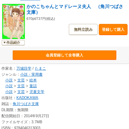
かのこちゃんとマドレーヌ夫人 （角川つばさ
文庫）
670pt/737円(税込)
無料立読み
登録して購入
作品紹介
会員登録して全巻購入
作家名：
万城目学
/
たまこ
ジャンル：
小説・実用書
小説
>
文芸
>
絵本
小説
>
文芸
>
童話
小説
>
文芸
>
児童文学
出版社：
KADOKAWA
雑誌：
角川つばさ文庫
DL期限：無期限
配信開始日：2014年9月27日
ファイルサイズ：3.7MB
ISBN：9784046313003