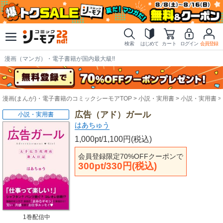
検索
はじめて
カート
ログイン
会員登録
漫画（マンガ）・電子書籍が国内最大級!!
漫画(まんが)・電子書籍のコミックシーモアTOP
小説・実用書
小説・実用書
広告（アド）ガール
小説・実用書
はあちゅう
1,000pt/1,100円(税込)
会員登録限定70%OFFクーポンで
300pt/330円(税込)
1巻配信中