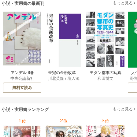
もっと見る
小説・実用書の最新刊
アンデル 8巻
未完の金融改革
モダン都市の写真
人
中央公論新社
川北英隆
/
塩入篤
和田博文
岡
――池尾和人の政
史 1923－1944
教
策実践 1巻
――写真雑誌「フ
の
無料立読み
ォトタイムス」に
みる視覚の革命 1巻
もっと見る
小説・実用書ランキング
1
2
3
位
位
位