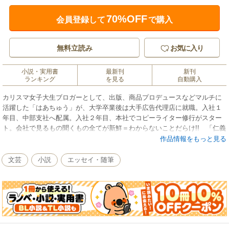
70%OFF
会員登録して
で購入
無料立読み
お気に入り
小説・実用書
最新刊
新刊
ランキング
を見る
自動購入
カリスマ女子大生ブロガーとして、出版、商品プロデュースなどマルチに
活躍した「はあちゅう」が、大学卒業後は大手広告代理店に就職。入社１
年目、中部支社へ配属。入社２年目、本社でコピーライター修行がスター
ト。会社で見るもの聞くもの全てが新鮮＝わからないことだらけ!! 「仁義
を切る」「刈り取る」「傾斜をつける」……ってナンデスカ!? 社会人２
作品情報をもっと見る
年目の視点から見た会社事情・業界事情を、抱腹絶倒エピソードとともに
セキララに綴る！ ネタに事欠かない人生を送る著者のターニングポイン
文芸
小説
エッセイ・随筆
ト、家族や友人のアリエナイ話も掲載。大手広告代理店の日常を覗き見た
い方は、必見です！
はあちゅう
本名・伊藤春香。１９８６年生まれ、神奈川県出身。慶應義塾大学法学部
政治学科卒。在学中にブログを使って、「クリスマスまでに彼氏をつく