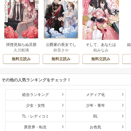
拝啓見知らぬ旦那
公爵家の長女でし
そして、あなたは
久川航璃
鈴音さや
柏みなみ
様、離婚していた
た
私を捨てる
だきます
無料立読み
無料立読み
無料立読み
その他の人気ランキングをチェック！
総合ランキング
メディア化
少女・女性
少年・青年
TL・レディコミ
BL
異世界・転生
お色気