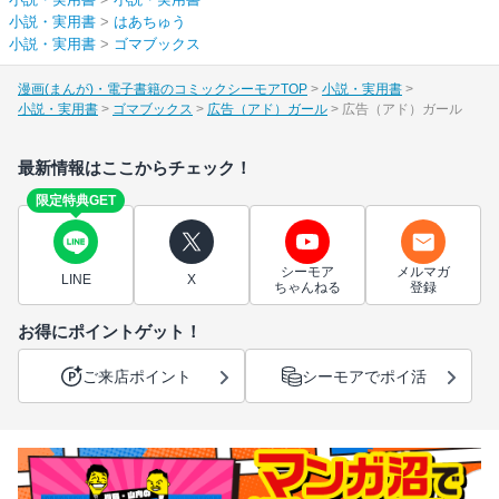
小説・実用書
>
はあちゅう
小説・実用書
>
ゴマブックス
漫画(まんが)・電子書籍のコミックシーモアTOP
小説・実用書
小説・実用書
ゴマブックス
広告（アド）ガール
広告（アド）ガール
最新情報はここからチェック！
限定特典GET
シーモア
メルマガ
LINE
X
ちゃんねる
登録
お得にポイントゲット！
ご来店ポイント
シーモアでポイ活