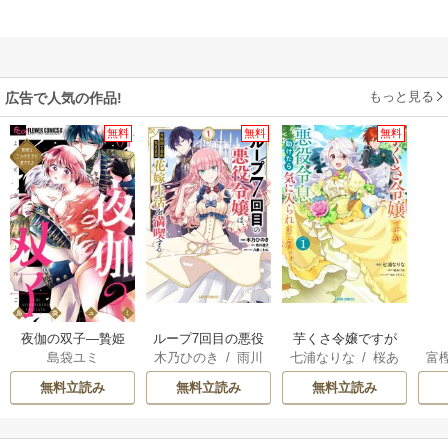
もっと見る
広告で人気の作品!
無料
無料
無料
夜伽の双子―贄姫
ループ7回目の悪役
芋くさ令嬢ですが
島袋ユミ
木乃ひのき
/
雨川
七浦なりな
/
桜あ
富
は二人の王子に愛
令嬢は、元敵国で
悪役令息を助けた
透子
/
八美☆わん
げは
/
くろでこ
される―
自由気ままな花嫁
ら気に入られまし
無料立読み
無料立読み
無料立読み
生活を満喫する
た