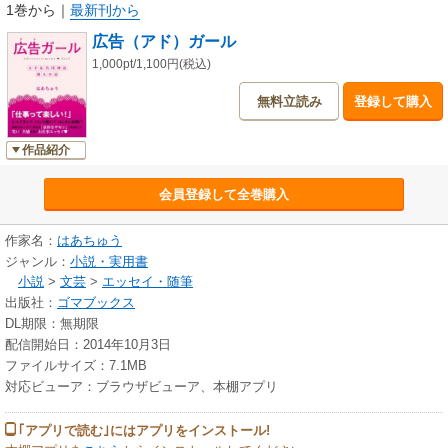
る」「世界一周をタダでする」などのプロジェク トを行い、女子大生カリ
1巻から
｜
最新刊から
スマブロガーと呼ばれる傍ら、レストラン、手帳、イベントをプロデュー
広告（アド）ガール
スするなど、「はあちゅう」名で幅広く活動。
２００９年電通入社後、中部支社勤務を経て、クリエーティブ局コピーラ
1,000pt/1,100円(税込)
イターに。
無料立読み
登録して購入
２０１１年12月に転職し、トレンダーズでドクターエステ・コスメ専門サ
イト「キレナビ」の編集長に。現在は動画サービス「ウーメディアチャン
ネル」のパートナー・マネージャーを務める。会社員として働く傍ら、個
作品紹介
人としてウェブサービスの運営や講演・執筆活動を続けている。催眠術師
資格保有。
会員登録して全巻購入
ツイッター：@ha_chu
作家名：
はあちゅう
ジャンル：
小説・実用書
小説
>
文芸
>
エッセイ・随筆
出版社：
ゴマブックス
DL期限：無期限
配信開始日：2014年10月3日
ファイルサイズ：7.1MB
対応ビューア：ブラウザビューア、本棚アプリ
｢アプリで読む｣にはアプリをインストール!