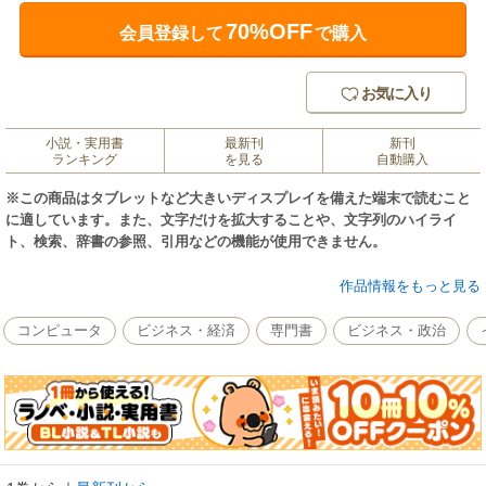
70%OFF
会員登録して
で購入
お気に入り
小説・実用書
最新刊
新刊
ランキング
を見る
自動購入
※この商品はタブレットなど大きいディスプレイを備えた端末で読むこと
に適しています。また、文字だけを拡大することや、文字列のハイライ
ト、検索、辞書の参照、引用などの機能が使用できません。
サイトやブログに広告を表示して収益を得られる「Google AdSense」の解
作品情報をもっと見る
説書。効果的な広告の配置から、収益レポートの読み解き方、収益をアッ
プさせるために必要なサイトの改善まで、オールカラーの紙面で具体的な
コンピュータ
ビジネス・経済
専門書
ビジネス・政治
操作手順を交えつつ紹介します。100個のワザは初級・中級・上級と幅広い
難易度を収録。これからAdSenseをはじめるための申し込みや審査のポイ
ントはもちろん、「Googleアナリティクス」と組み合わせた収益レポート
の深い分析、自社広告や純広告も扱える「DFPスタンダード」の使い方な
ど、ビジネスでも役立つ実践的なノウハウが満載です。