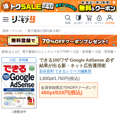
検索
はじめて
カート
ログイン
会員登録
漫画（マンガ）・電子書籍が国内最大級!!
漫画(まんが)・電子書籍のコミックシーモアTOP
小説・実用書
小説・実用書
できる100ワザ Google AdSense 必ず
小説・実用書
結果が出る新・ネット広告運用術
染谷昌利
できるシリーズ編集部
1,600pt/1,760円(税込)
会員登録限定70%OFFクーポンで
480pt/528円(税込)
1巻配信中