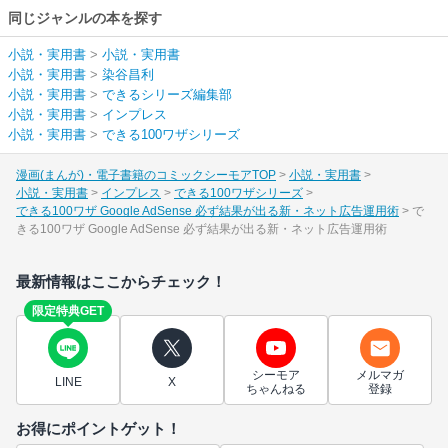
同じジャンルの本を探す
小説・実用書
>
小説・実用書
小説・実用書
>
染谷昌利
小説・実用書
>
できるシリーズ編集部
小説・実用書
>
インプレス
小説・実用書
>
できる100ワザシリーズ
漫画(まんが)・電子書籍のコミックシーモアTOP
小説・実用書
小説・実用書
インプレス
できる100ワザシリーズ
できる100ワザ Google AdSense 必ず結果が出る新・ネット広告運用術
で
きる100ワザ Google AdSense 必ず結果が出る新・ネット広告運用術
最新情報はここからチェック！
限定特典GET
シーモア
メルマガ
LINE
X
ちゃんねる
登録
お得にポイントゲット！