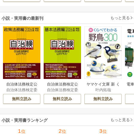
溺愛してくれてい
ばれる
ます～
もっと見る
小説・実用書の最新刊
自治体法務検定公
自治体法務検定公
ヤマケイ文庫 新 く
電車
自治体法務検定委
自治体法務検定委
叶内拓哉
式テキスト 政策
式テキスト 基本
らべてわかる野鳥3
型
員会
員会
法務編 ２０２６
法務編 ２０２６
00 1巻
無料立読み
無料立読み
無料立読み
年度検定対応 1巻
年度検定対応 1巻
もっと見る
小説・実用書ランキング
1
2
3
位
位
位