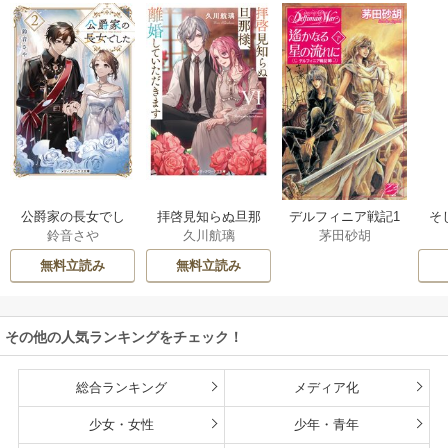
公爵家の長女でし
拝啓見知らぬ旦那
そ
デルフィニア戦記1
鈴音さや
久川航璃
茅田砂胡
た
様、離婚していた
だきます
無料立読み
無料立読み
その他の人気ランキングをチェック！
総合ランキング
メディア化
少女・女性
少年・青年