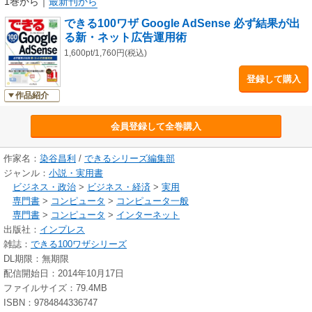
1巻から
｜
最新刊から
できる100ワザ Google AdSense 必ず結果が出
る新・ネット広告運用術
1,600pt/1,760円(税込)
登録して購入
作品紹介
会員登録して全巻購入
作家名：
染谷昌利
/
できるシリーズ編集部
ジャンル：
小説・実用書
ビジネス・政治
>
ビジネス・経済
>
実用
専門書
>
コンピュータ
>
コンピュータ一般
専門書
>
コンピュータ
>
インターネット
出版社：
インプレス
雑誌：
できる100ワザシリーズ
DL期限：無期限
配信開始日：2014年10月17日
ファイルサイズ：79.4MB
ISBN：9784844336747