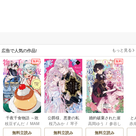
もっと見る
広告で人気の作品!
無料
無料
千夜千食物語 ～敗
公爵様、悪妻の私
婚約破棄された崖
と
枝豆ずんだ
/
MAM
桜乃みか
/
琴子
高岡ゆう
/
参谷し
赤
国の姫ですが氷の
はもう放っておい
っぷち令嬢は、帝
AKOTO
/
鴉羽凛燈
のぶ
/
雲屋ゆきお
皇子殿下がどうも
てください
国の皇弟殿下と結
無料立読み
無料立読み
無料立読み