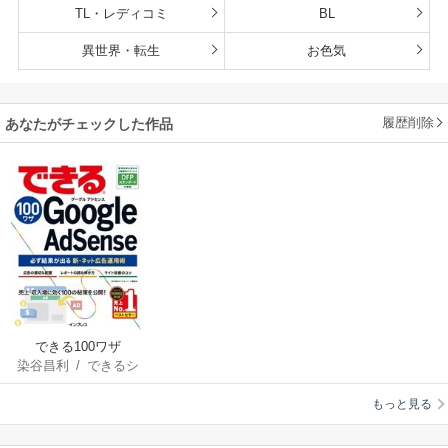
TL・レディコミ
BL
異世界・転生
お色気
履歴削除
あなたがチェックした作品
できる100ワザ
染谷昌利
/
できるシ
Google AdSense 必ず
リーズ編集部
結果が出る新・ネッ
もっと見る
ト広告運用術