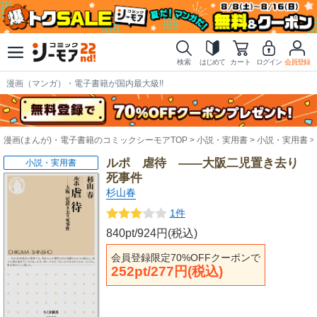
検索
はじめて
カート
ログイン
会員登録
漫画（マンガ）・電子書籍が国内最大級!!
漫画(まんが)・電子書籍のコミックシーモアTOP
小説・実用書
小説・実用書
ルポ 虐待 ――大阪二児置き去り
小説・実用書
死事件
杉山春
1件
840pt/924円(税込)
会員登録限定70%OFFクーポンで
252pt/277円(税込)