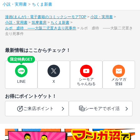
小説・実用書
>
ちくま新書
漫画(まんが)・電子書籍のコミックシーモアTOP
小説・実用書
小説・実用書
筑摩書房
ちくま新書
ルポ 虐待 ――大阪二児置き去り死事件
ルポ 虐待 ――大阪二児置き
去り死事件
最新情報はここからチェック！
限定特典GET
シーモア
メルマガ
LINE
X
ちゃんねる
登録
お得にポイントゲット！
ご来店ポイント
シーモアでポイ活