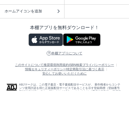
ホームアイコンを追加
本棚アプリを無料ダウンロード！
本棚アプリについて
このサイトについて
推奨環境
利用規約
ISBN検索
プライバシーポリシー
情報セキュリティーポリシー
特定商取引法に基づく表示
安心してお使いいただくために
ABJマークは、この電子書店・電子書籍配信サービスが、 著作権者からコンテ
ンツ使用許諾を得た正規版配信サービスであることを示す登録商標（登録番号
第6091713号）です。 詳しくは［ABJマーク］または［電子出版制作・流通協
議会］で検索してください。
(C)NTTソルマーレ