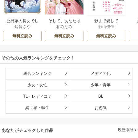
公爵家の長女でし
そして、あなたは
影まで愛して
鈴音さや
柏みなみ
影山優佳
た
私を捨てる
無料立読み
無料立読み
無料立読み
その他の人気ランキングをチェック！
総合ランキング
メディア化
少女・女性
少年・青年
TL・レディコミ
BL
異世界・転生
お色気
履歴削除
あなたがチェックした作品