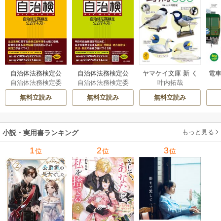
自治体法務検定公
自治体法務検定公
ヤマケイ文庫 新 く
電車
自治体法務検定委
自治体法務検定委
叶内拓哉
式テキスト 政策
式テキスト 基本
らべてわかる野鳥3
型
員会
員会
法務編 ２０２６
法務編 ２０２６
00 1巻
無料立読み
無料立読み
無料立読み
年度検定対応 1巻
年度検定対応 1巻
もっと見る
小説・実用書ランキング
1
2
3
位
位
位