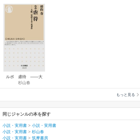
ルポ 虐待 ――大
杉山春
阪二児置き去り死事
件
もっと見る
同じジャンルの本を探す
小説・実用書
>
小説・実用書
小説・実用書
>
杉山春
小説・実用書
>
筑摩書房