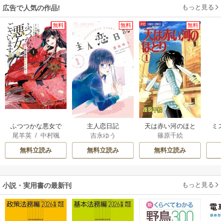
もっと見る
広告で人気の作品!
無料
無料
無料
ふつつかな悪女で
主人恋日記
天は赤い河のほと
ミ
尾羊英
/
中村颯
吉永ゆう
篠原千絵
はございますが ～
り
希
/
ゆき哉
雛宮蝶鼠とりかえ
無料立読み
無料立読み
無料立読み
伝～
もっと見る
小説・実用書の最新刊