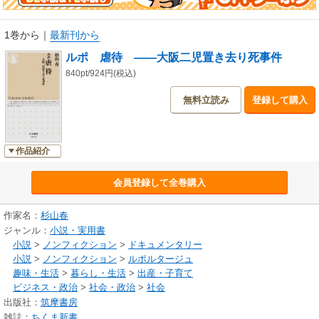
1巻から
｜
最新刊から
ルポ 虐待 ――大阪二児置き去り死事件
840pt/924円(税込)
無料立読み
登録して購入
作品紹介
会員登録して全巻購入
作家名：
杉山春
ジャンル：
小説・実用書
小説
>
ノンフィクション
>
ドキュメンタリー
小説
>
ノンフィクション
>
ルポルタージュ
趣味・生活
>
暮らし・生活
>
出産・子育て
ビジネス・政治
>
社会・政治
>
社会
出版社：
筑摩書房
雑誌：
ちくま新書