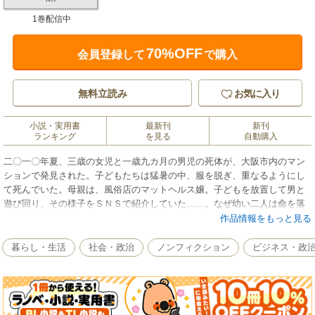
1巻配信中
70%OFF
会員登録して
で購入
無料立読み
お気に入り
小説・実用書
最新刊
新刊
ランキング
を見る
自動購入
二〇一〇年夏、三歳の女児と一歳九カ月の男児の死体が、大阪市内のマン
ションで発見された。子どもたちは猛暑の中、服を脱ぎ、重なるようにし
て死んでいた。母親は、風俗店のマットヘルス嬢。子どもを放置して男と
遊び回り、その様子をＳＮＳで紹介していた……。なぜ幼い二人は命を落
とさなければならなかったのか。それは母親一人の罪なのか。事件の経緯
作品情報をもっと見る
を追いかけ、母親の人生をたどることから、幼児虐待のメカニズムを分析
する。現代の奈落に落ちた母子の悲劇をとおして、女性の貧困を問う渾身
暮らし・生活
社会・政治
ノンフィクション
ビジネス・政
のルポルタージュ。