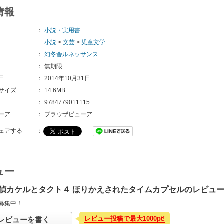
情報
：
小説・実用書
小説
>
文芸
>
児童文学
：
幻冬舎ルネッサンス
：
無期限
日
：
2014年10月31日
サイズ
：
14.6MB
：
9784779011115
ーア
：
ブラウザビューア
ェアする
：
ュー
偵カケルとタクト４ ほりかえされたタイムカプセルのレビュ
募集中！
レビュー投稿で最大1000pt!
レビューを書く