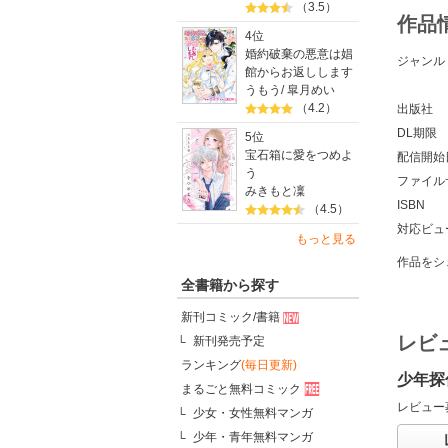
（3.5）
作品
4位
婚約破棄の悪意は娼
ジャンル
館からお返しします
うもう
/
皐月めい
（4.2）
出版社
DL期限
5位
宝石箱に愛をつめよ
配信開始
う
ファイル
みきもと凜
ISBN
（4.5）
対応ビュ
もっと見る
作品をシ
全書籍から探す
新刊コミック/書籍
レビ
新刊発売予定
ランキング
(毎日更新)
少年探
まるごと無料コミック
レビュー
少女・女性無料マンガ
少年・青年無料マンガ