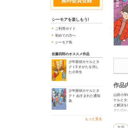
無料会員登録
シーモアを楽しもう!
ご利用ガイド
初めての方へ
シーモア島
佐藤四郎のオススメ作品
少年探偵カケルとタ
クト3 すがたを消し
た小学生
作品
少年探偵カケルとタ
山田小学
クト ぬすまれた通知
ケルとタ
表
と解決を
きたのか
するシリ
もっと見る
文芸