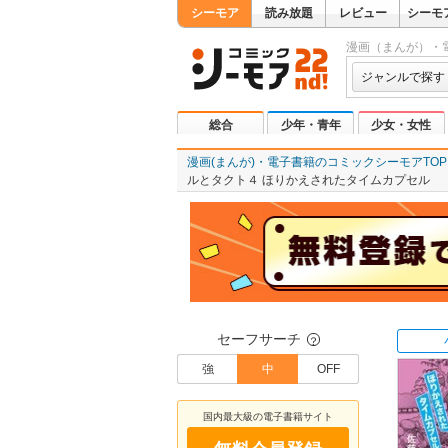
シーモア
読み放題
レビュー
シーモ
漫画（まんが）・
ジャンルで探す
総合
少年・青年
少女・女性
漫画(まんが)・電子書籍のコミックシーモアTOP
ルとタクト４ ほりかえされたタイムカプセル
セーフサーチ
？
強
中
OFF
国内最大級の電子書籍サイト