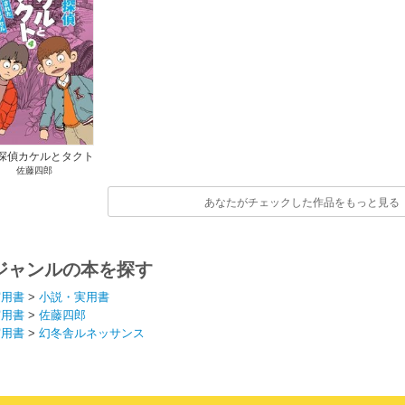
探偵カケルとタクト
佐藤四郎
ほりかえされたタイム
カプセル
あなたがチェックした作品をもっと見る
ジャンルの本を探す
実用書
>
小説・実用書
実用書
>
佐藤四郎
実用書
>
幻冬舎ルネッサンス