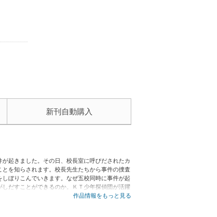
新刊自動購入
件が起きました。その日、校長室に呼びだされたカ
ことを知らされます。校長先生たちから事件の捜査
をしぼりこんでいきます。なぜ五校同時に事件が起
がしだすことができるのか。ＫＴ少年探偵団が活躍
作品情報をもっと見る