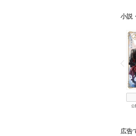
小説
o
v
P
r
e
i
u
公
広告