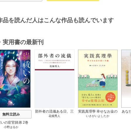
作品を読んだ人はこんな作品も読んでいます
・実用書の最新刊
s
部外者の流儀ある日、三
実践真理學 幸せなお金の
あな
無料立読み
花畑秀人
いさがいよしたか
木たかしの5000曲を託さ
使い方編 1巻
れたぼくは、いかにして
祓いの宦官師弟 2巻
その価値を最大化したか
小野はるか