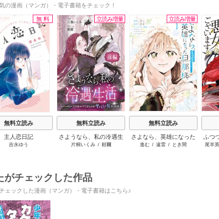
気の漫画（マンガ）・電子書籍をチェック！
無料
立読み増量
立読み増量
s
無料立読み
無料立読み
無料立読み
主人恋日記
さようなら、私の冷遇生
さよなら、英雄になった
ふつ
吉永ゆう
片桐いくみ
/
頼爾
進む
/
遠雷
/
とき間
尾羊
活 ～パーティーで声をか
旦那様 ～ただ祈るだけ
いま
けてきたのがヤバい男だ
の役立たずな妻のはずで
った件
したが……～
たがチェックした作品
チェックした漫画（マンガ）・電子書籍はこちら♪