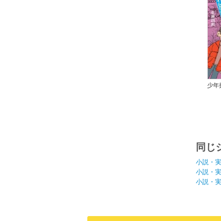
少年
４ 
同じ
小説・
小説・
小説・