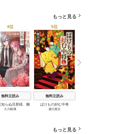
もっと見る
4位
5位
6位
N
x
e
t
無料立読み
無料立読み
無料立読み
見知らぬ旦那様、離
ばけもの好む中将
影まで愛して
結
久川航璃
瀬川貴次
影山優佳
していただきます
もっと見る