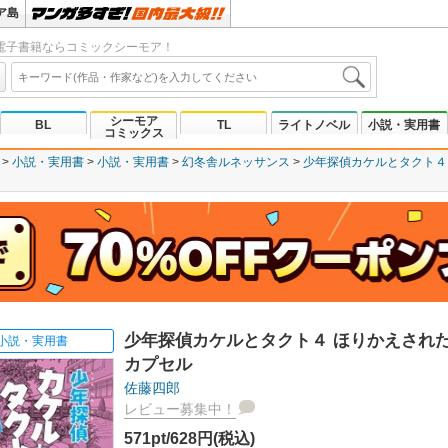
ア島
電子書籍ならコミックシーモア！
シーモア
BL
TL
ライトノベル
小説・実用書
コミックス
小説・実用書
小説・実用書
幻冬舎ルネッサンス
少年探偵カケルとタクト４
少年探偵カケルとタクト４ ほりかえされ
小説・実用書
カプセル
佐藤四郎
レビュー募集中！
571pt/628円(税込)