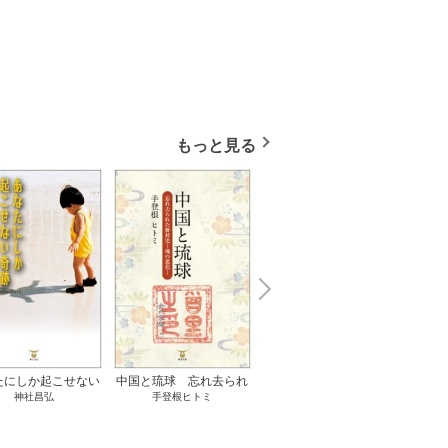
もっと見る
N
x
e
t
たにしか起こせない
中国と琉球 忘れ去られ
ささやかな、あるいは取
ゲー
神社昌弘
手登根ヒトミ
八木詠美
奇跡 1巻
た冊封史―魂の進化― 1
り返しがつかないもの 1
――ｅ
巻
巻
教育