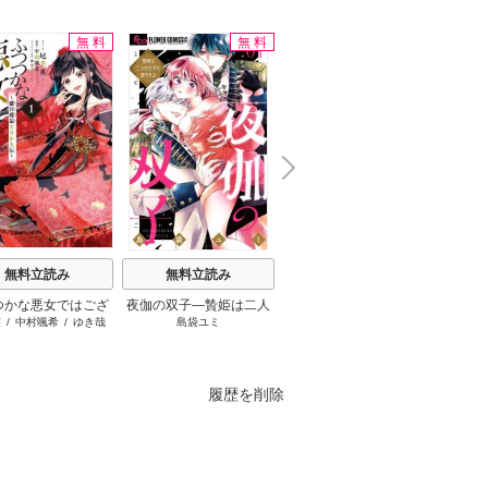
無料
無料
無料
N
x
e
t
無料立読み
無料立読み
無料立読み
つかな悪女ではござ
夜伽の双子―贄姫は二人
天は赤い河のほとり
千夜千
英
/
中村颯希
/
ゆき哉
島袋ユミ
篠原千絵
枝豆ず
すが ～雛宮蝶鼠とり
の王子に愛される―
ですが
かえ伝～
うも溺
履歴を削除