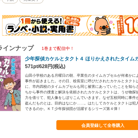
ラインナップ
1巻まで配信中！
少年探偵カケルとタクト４ ほりかえされたタイム
571pt/628円(税込)
山田小学校のある月曜日の朝、卒業生のタイムカプセルが何者かに
事件が起きました。その日、校長室に呼びだされたカケルとタクト
に、市内四校のタイムカプセルも同じ被害にあっていたことを知ら
ちから事件の捜査と解決を依頼されたカケルとタクトは、うせ物探
力を借りて、犯人像をしぼりこんでいきます。なぜ五校同時に事件
盗んだものとは。目的はなにか……。はたしてカケルとタクトは犯
できるのか。ＫＴ少年探偵団が活躍するシリーズ第４弾！
会員登録して全巻購入