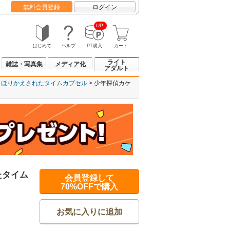
無料会員登録
ログイン
UP!
はじめて
ヘルプ
PT購入
カート
ライト
雑誌・写真集
メディア化
アダルト
 ほりかえされたタイムカプセル
少年探偵カケ
たタイム
会員登録して
70%OFFで購入
お気に入りに追加