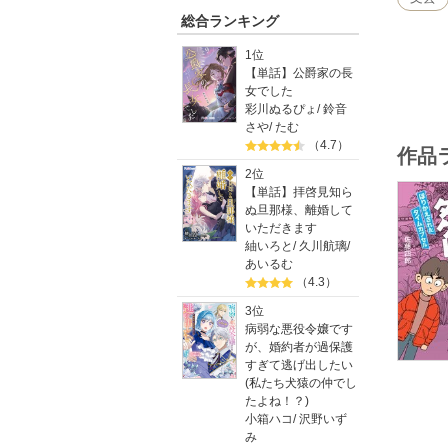
総合ランキング
1位
【単話】公爵家の長
女でした
彩川ぬるぴょ
/
鈴音
さや
/
たむ
（4.7）
作品
2位
【単話】拝啓見知ら
ぬ旦那様、離婚して
いただきます
紬いろと
/
久川航璃
/
あいるむ
（4.3）
3位
病弱な悪役令嬢です
が、婚約者が過保護
すぎて逃げ出したい
(私たち犬猿の仲でし
たよね！？)
小箱ハコ
/
沢野いず
み