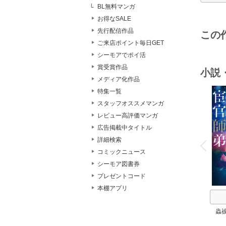
BL無料マンガ
お得なSALE
先行配信作品
この
ご来店ポイント毎日GET
シーモアでポイ活
賞受賞作品
小説
メディア化作品
特集一覧
スタッフオススメマンガ
レビュー高評価マンガ
広告掲載中タイトル
o
v
詳細検索
P
r
e
i
u
コミックニュース
シーモア図書券
プレゼントコード
本棚アプリ
蟲