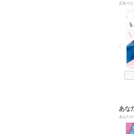
広告で人
o
v
P
r
e
i
u
あな
あなたが