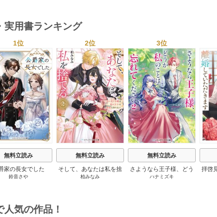
1巻
・実用書ランキング
1位
2位
3位
s
無料立読み
無料立読み
無料立読み
爵家の長女でした
そして、あなたは私を捨
さようなら王子様、どう
拝啓
鈴音さや
柏みなみ
ハナミズキ
てる
か私のことは忘れてくだ
婚
さい
で人気の作品！