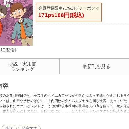
会員登録限定70%OFFクーポンで
171pt/188円(税込)
1巻配信中
小説・実用書
最新刊を見る
ランキング
内容
校のある月曜日の朝、卒業生のタイムカプセルが何者かによってほりかえされる事
クトは、山田小学校のほかに、市内四校のタイムカプセルも同じ被害にあっていた
依頼されたカケルとタクトは、うせ物探偵事務所の風早さんの力を借りて、犯人像
。犯人が盗んだものとは。目的はなにか……。はたしてカケルとタクトは犯人をさ
ーズ第４弾！
小説
児童文学