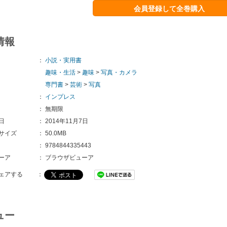
会員登録して全巻購入
情報
：
小説・実用書
趣味・生活
>
趣味
>
写真・カメラ
専門書
>
芸術
>
写真
：
インプレス
：
無期限
日
：
2014年11月7日
サイズ
：
50.0MB
：
9784844335443
ーア
：
ブラウザビューア
ェアする
：
ュー