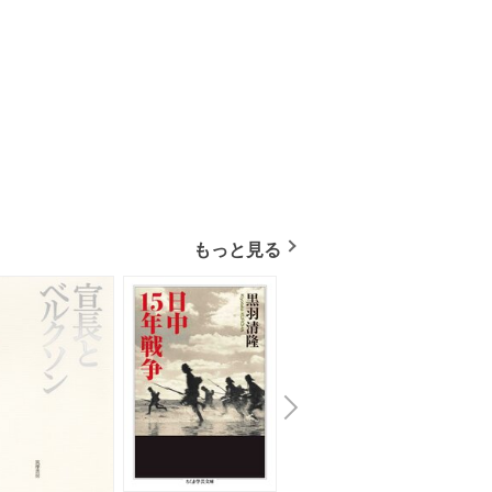
もっと見る
N
x
e
t