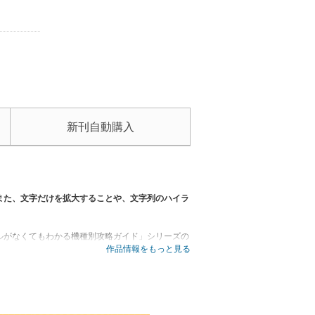
新刊自動購入
また、文字だけを拡大することや、文字列のハイラ
ルがなくてもわかる機種別攻略ガイド」シリーズの
作品情報をもっと見る
ら、マイクロフォーサーズ用の交換レンズ全48本
り上げます。レンズは「広角」「標準＆高倍率」
いこなしテクニックも披露します。また、最新レン
も実施。いま、ほしいレンズの実力が理解できま