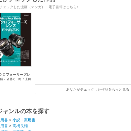
チェックした漫画（マンガ）・電子書籍はこちら♪
クロフォーサーズレ
輔
/
斎藤巧一郎
/
上田
ンズ FANBOOK
晃司
あなたがチェックした作品をもっと見る
ジャンルの本を探す
実用書
>
小説・実用書
実用書
>
高橋良輔