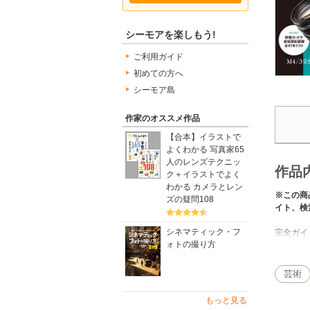
シーモアを楽しもう!
ご利用ガイド
初めての方へ
シーモア島
作家のオススメ作品
【合本】イラストで
よくわかる 写真家65
人のレンズテクニッ
作品
ク＋イラストでよく
わかる カメラとレン
※この商
ズの疑問108
イト、検
シネマティック・フ
完全ガイ
ォトの撮り方
登場です
イタリア
を紹介。
芸術
「望遠」
ズのテク
もっと見る
す。