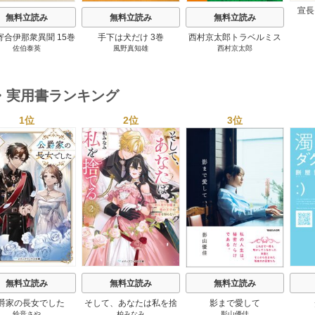
宣長
無料立読み
無料立読み
無料立読み
寄合伊那衆異聞 15巻
手下は犬だけ 3巻
西村京太郎トラベルミス
佐伯泰英
風野真知雄
西村京太郎
テリー・セレクション 2
巻
・実用書ランキング
1位
2位
3位
s
無料立読み
無料立読み
無料立読み
爵家の長女でした
そして、あなたは私を捨
影まで愛して
鈴音さや
柏みなみ
影山優佳