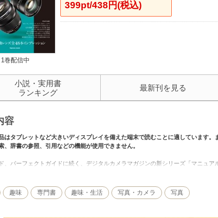
399pt/438円(税込)
1巻配信中
小説・実用書
最新刊を見る
ランキング
内容
品はタブレットなど大きいディスプレイを備えた端末で読むことに適しています。
索、辞書の参照、引用などの機能が使用できません。
ド、パーフェクトガイドに続く、デジタルカメラマガジンの新シリーズ「マニュア
。
やフランス、アメリカをはじめ、海外で撮影した美しい風景写真の数々を例にしなが
オリンパス、パナソニックに加えて、シグマ、トキナー、コシナの最新レンズを取
趣味
専門書
趣味・生活
写真・カメラ
写真
「大口径＆その他」のカテゴリーにわけて掲載。各カテゴリーに属するレンズの使
ノロジーを紐解く開発者インタビューや、47本のレンズ性能がわかるレンズテスト