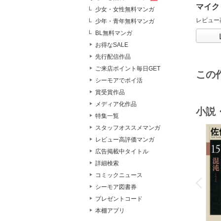
マイク
少女・女性無料マンガ
レビュー
少年・青年無料マンガ
BL無料マンガ
お得なSALE
先行配信作品
ご来店ポイント毎日GET
この
シーモアでポイ活
賞受賞作品
メディア化作品
小説
特集一覧
スタッフオススメマンガ
レビュー高評価マンガ
広告掲載中タイトル
詳細検索
o
v
コミックニュース
P
r
e
i
u
シーモア図書券
プレゼントコード
本棚アプリ