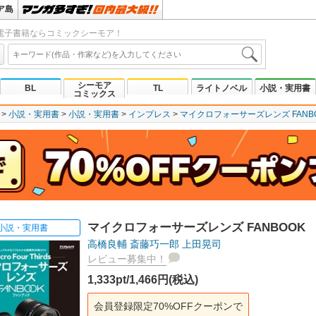
ア島
電子書籍ならコミックシーモア！
シーモア
BL
TL
ライトノベル
小説・実用書
コミックス
小説・実用書
小説・実用書
インプレス
マイクロフォーサーズレンズ FANB
マイクロフォーサーズレンズ FANBOOK
小説・実用書
高橋良輔
斎藤巧一郎
上田晃司
レビュー募集中！
1,333pt/1,466円(税込)
会員登録限定70%OFFクーポンで