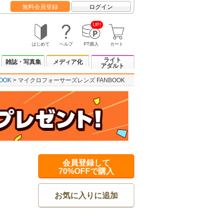
無料会員登録
ログイン
UP!
はじめて
ヘルプ
PT購入
カート
ライト
雑誌・写真集
メディア化
アダルト
OOK
マイクロフォーサーズレンズ FANBOOK
会員登録して
70%OFFで購入
お気に入りに追加