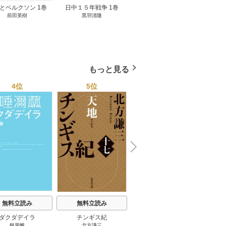
とベルクソン 1巻
日中１５年戦争 1巻
無料立読み
前田英樹
黒羽清隆
向島物語 1巻
便り屋
小杉健治
もっと見る
4位
5位
6位
N
x
e
t
無料立読み
無料立読み
無料立読み
ダクダデイラ
チンギス紀
東京バンドワゴン
B-PR
餅屋蛾
北方謙三
小路幸也
Ｂ