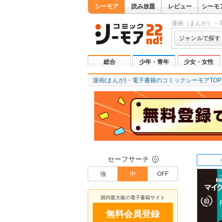
シーモア
読み放題
レビュー
シーモ
漫画（まんが）・
ジャンルで探す
総合
少年・青年
少女・女性
漫画(まんが)・電子書籍のコミックシーモアTOP
セーフサーチ
？
強
中
OFF
国内最大級の電子書籍サイト
無料会員登録