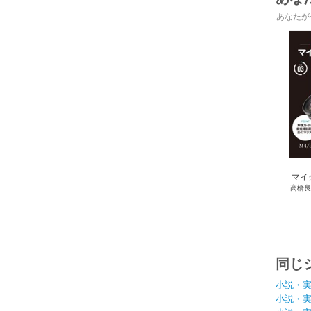
あなたが
マイ
高橋良
同じ
小説・
小説・