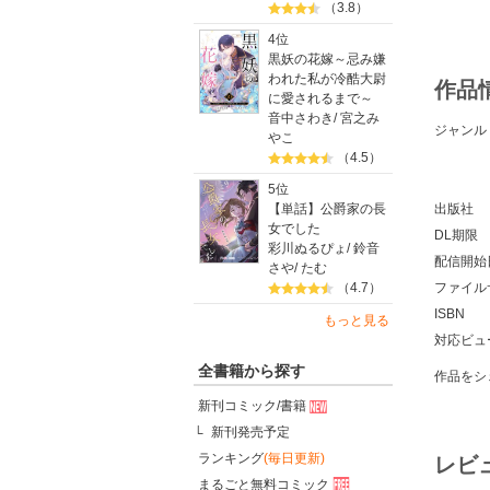
（3.8）
4位
黒妖の花嫁～忌み嫌
われた私が冷酷大尉
作品
に愛されるまで～
音中さわき
/
宮之み
ジャンル
やこ
（4.5）
5位
【単話】公爵家の長
出版社
女でした
DL期限
彩川ぬるぴょ
/
鈴音
配信開始
さや
/
たむ
（4.7）
ファイル
ISBN
もっと見る
対応ビュ
全書籍から探す
作品をシ
新刊コミック/書籍
新刊発売予定
ランキング
(毎日更新)
レビ
まるごと無料コミック