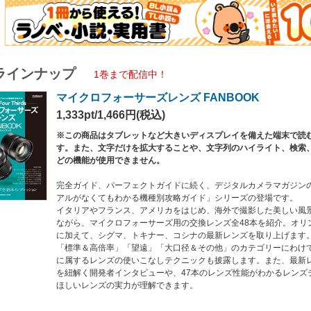
ラインナップ
1巻まで配信中！
マイクロフォーサーズレンズ FANBOOK
1,333pt/1,466円(税込)
※この商品はタブレットなど大きいディスプレイを備えた端末で読
す。また、文字だけを拡大することや、文字列のハイライト、検索
どの機能が使用できません。
完全ガイド、パーフェクトガイドに続く、デジタルカメラマガジン
アルがなくてもわかる機種別攻略ガイド」シリーズの登場です。
イタリアやフランス、アメリカをはじめ、海外で撮影した美しい風
ながら、マイクロフォーサーズ用の交換レンズ全48本を紹介。オリ
に加えて、シグマ、トキナー、コシナの最新レンズを取り上げます
「標準＆高倍率」「望遠」「大口径＆その他」のカテゴリーにわけ
に属するレンズの使いこなしテクニックも披露します。また、最新
を紐解く開発者インタビューや、47本のレンズ性能がわかるレンズ
ほしいレンズの実力が理解できます。