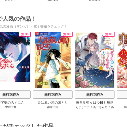
てる
で人気の作品！
気の漫画（マンガ）・電子書籍をチェック！
無料
無料
無料
s
無料立読み
無料立読み
無料立読み
十字架のろくにん
天は赤い河のほとり
無自覚聖女は今日も無意
中武士竜
篠原千絵
えとうヨナ
/
あーもんど
/
あ
富
識に力を垂れ流す ～公
んべよしろう
爵家の落ちこぼれ令嬢、
嫁ぎ先で幸せを掴み取る
～
たがチェックした作品