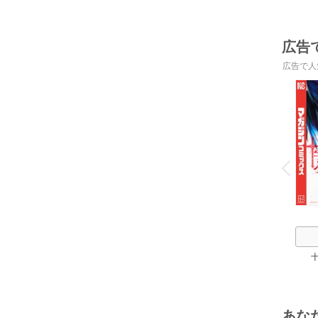
広告
広告で人
o
v
P
r
e
i
u
あな