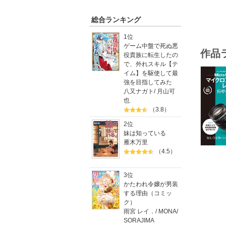
総合ランキング
1位
ゲーム中盤で死ぬ悪
作品
役貴族に転生したの
で、外れスキル【テ
イム】を駆使して最
強を目指してみた
八又ナガト
/
月山可
也
（3.8）
2位
妹は知っている
雁木万里
（4.5）
3位
かたわれ令嬢が男装
する理由（コミッ
ク）
雨宮 レイ．
/
MONA
/
SORAJIMA