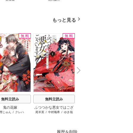
ジャラ
ディ 
ブック
もっと見る
無料
無料
無料
N
x
e
t
無料立読み
無料立読み
無料立読み
鬼の花嫁
ふつつかな悪女ではござ
葬送のフリーレン
みい
樫じゅん
/
クレハ
尾羊英
/
中村颯希
/
ゆき哉
山田鐘人
/
アベツカサ
いますが ～雛宮蝶鼠とり
かえ伝～
履歴を削除