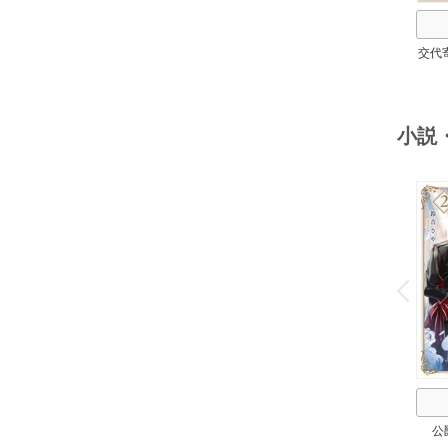
交代
小説
o
v
P
r
e
i
u
公