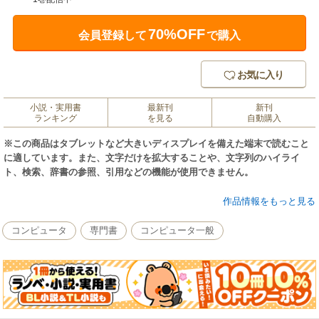
70%OFF
会員登録して
で購入
お気に入り
小説・実用書
最新刊
新刊
ランキング
を見る
自動購入
※この商品はタブレットなど大きいディスプレイを備えた端末で読むこと
に適しています。また、文字だけを拡大することや、文字列のハイライ
ト、検索、辞書の参照、引用などの機能が使用できません。
４．７インチの６。５．５インチの６プラスと表示エリアが大幅に拡大さ
作品情報をもっと見る
れたニューｉＰｈｏｎｅ６。新規派にとっても買換派にとっても魅力倍
増。本誌は直感だけではわからないｉＰｈｏｎｅの便利な機能などを豊富
コンピュータ
専門書
コンピュータ一般
な画面を使って紹介。お手頃感のある取扱説明書。