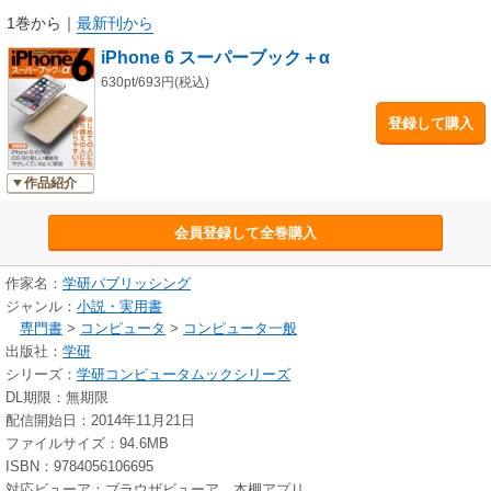
1巻から
｜
最新刊から
iPhone 6 スーパーブック＋α
630pt/693円(税込)
登録して購入
作品紹介
会員登録して全巻購入
作家名：
学研パブリッシング
ジャンル：
小説・実用書
専門書
>
コンピュータ
>
コンピュータ一般
出版社：
学研
シリーズ：
学研コンピュータムックシリーズ
DL期限：無期限
配信開始日：2014年11月21日
ファイルサイズ：94.6MB
ISBN：9784056106695
対応ビューア：ブラウザビューア、本棚アプリ