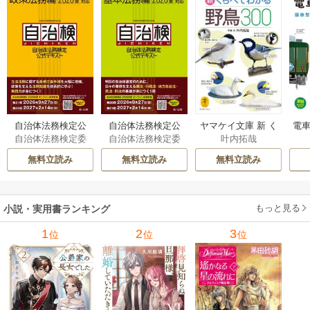
自治体法務検定公
自治体法務検定公
ヤマケイ文庫 新 く
電車
自治体法務検定委
自治体法務検定委
叶内拓哉
式テキスト 政策
式テキスト 基本
らべてわかる野鳥3
型
員会
員会
法務編 ２０２６
法務編 ２０２６
00 1巻
無料立読み
無料立読み
無料立読み
年度検定対応 1巻
年度検定対応 1巻
もっと見る
小説・実用書ランキング
1
2
3
位
位
位