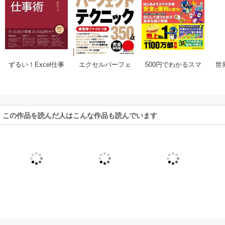
ずるい！Excel仕事
500円でわかるスマ
エクセルパーフェ
世
術 仕事が速い人
ホ決済
クトテクニック350
い
は、エクセルをど
＋α完全保存版
最
う使いこなしてい
るのか？
この作品を読んだ人はこんな作品も読んでいます