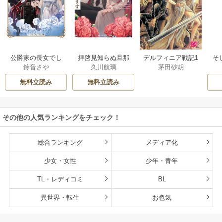
公爵家の長女でし
拝啓見知らぬ旦那
そ
デルフィニア戦記1
鈴音さや
久川航璃
茅田砂胡
た
様、離婚していた
だきます
無料立読み
無料立読み
その他の人気ランキングをチェック！
総合ランキング
メディア化
少女・女性
少年・青年
TL・レディコミ
BL
異世界・転生
お色気