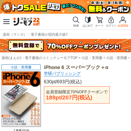
検索
はじめて
カート
ログイン
会員登録
漫画（マンガ）・電子書籍が国内最大級!!
漫画(まんが)・電子書籍のコミックシーモアTOP
小説・実用書
小説・実用書
iPhone 6 スーパーブック＋α
小説・実用書
学研パブリッシング
630pt/693円(税込)
会員登録限定70%OFFクーポンで
189pt/207円(税込)
1巻配信中