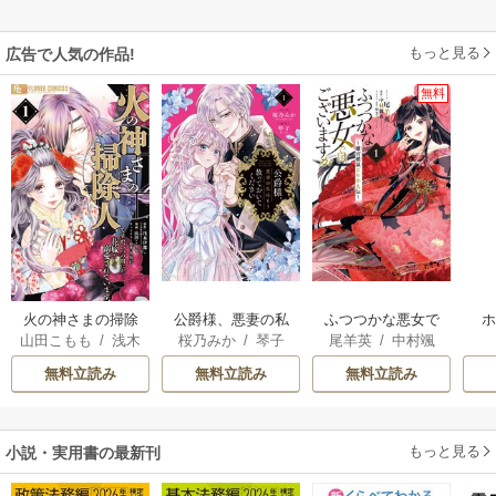
もっと見る
広告で人気の作品!
無料
火の神さまの掃除
公爵様、悪妻の私
ふつつかな悪女で
山田こもも
/
浅木
桜乃みか
/
琴子
尾羊英
/
中村颯
人ですが、いつの
はもう放っておい
はございますが ～
伊都
/
SNC
希
/
ゆき哉
間にか花嫁として
てください
雛宮蝶鼠とりかえ
無料立読み
無料立読み
無料立読み
溺愛されています
伝～
もっと見る
小説・実用書の最新刊