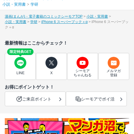
小説・実用書
>
学研
漫画(まんが)・電子書籍のコミックシーモアTOP
小説・実用書
小説・実用書
学研
iPhone 6 スーパーブック＋α
iPhone 6 スーパーブッ
ク＋α
最新情報はここからチェック！
限定特典GET
シーモア
メルマガ
LINE
X
ちゃんねる
登録
お得にポイントゲット！
ご来店ポイント
シーモアでポイ活