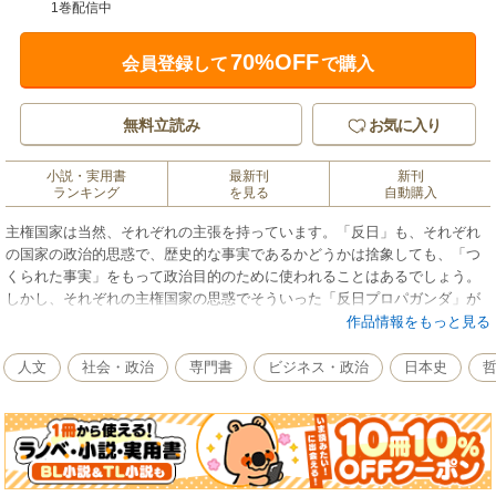
1巻配信中
70%OFF
会員登録して
で購入
無料立読み
お気に入り
小説・実用書
最新刊
新刊
ランキング
を見る
自動購入
主権国家は当然、それぞれの主張を持っています。「反日」も、それぞれ
の国家の政治的思惑で、歴史的な事実であるかどうかは捨象しても、「つ
くられた事実」をもって政治目的のために使われることはあるでしょう。
しかし、それぞれの主権国家の思惑でそういった「反日プロパガンダ」が
跳梁跋扈するのを煽り立てる国内メディアもあり、その根底には、戦前・
作品情報をもっと見る
戦後の断絶のなかで刷り込まれた根強い「自虐史観」「反日史観」があり
ます。本書では、そういった「反日プロパガンダ」が近現代史のなかでど
人文
社会・政治
専門書
ビジネス・政治
日本史
のように行なわれてきたのか、そして主権国家が伸張していくなかで必然
的に起きた「反日プロパガンダ」を過去どのように克服してきたのか、あ
るいは克服できないまま現在にまで引きずっているか――を読み解いたう
えで、私たち日本国民がどう対峙していったらいいかについても、ぜひ考
えていきたいと思います。