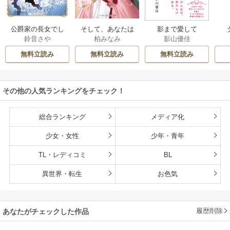
公爵家の長女でし
そして、あなたは
影まで愛して
鈴音さや
柏みなみ
影山優佳
た
私を捨てる
無料立読み
無料立読み
無料立読み
その他の人気ランキングをチェック！
総合ランキング
メディア化
少女・女性
少年・青年
TL・レディコミ
BL
異世界・転生
お色気
履歴削除
あなたがチェックした作品