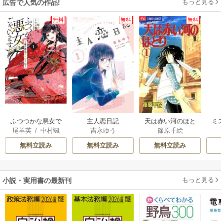
もっと見る
広告で人気の作品!
無料
無料
無料
ふつつかな悪女で
主人恋日記
天は赤い河のほと
ミ
尾羊英
/
中村颯
吉永ゆう
篠原千絵
はございますが ～
り
希
/
ゆき哉
雛宮蝶鼠とりかえ
無料立読み
無料立読み
無料立読み
伝～
もっと見る
小説・実用書の最新刊