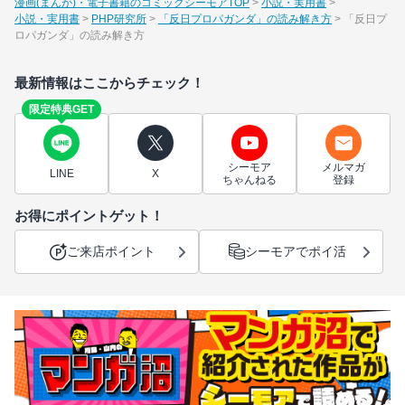
漫画(まんが)・電子書籍のコミックシーモアTOP
小説・実用書
小説・実用書
PHP研究所
「反日プロパガンダ」の読み解き方
「反日プ
ロパガンダ」の読み解き方
最新情報はここからチェック！
限定特典GET
シーモア
メルマガ
LINE
X
ちゃんねる
登録
お得にポイントゲット！
ご来店ポイント
シーモアでポイ活