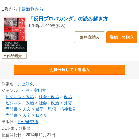
1巻から
｜
最新刊から
「反日プロパガンダ」の読み解き方
1,545pt/1,699円(税込)
無料立読み
登録して購入
作品紹介
会員登録して全巻購入
作家名：
川上和久
ジャンル：
小説・実用書
ビジネス・政治
>
社会・政治
>
政治
ビジネス・政治
>
社会・政治
>
外交
専門書
>
人文
>
哲学・思想・精神世界
専門書
>
人文
>
日本史
出版社：
PHP研究所
DL期限：無期限
配信開始日：2014年11月21日