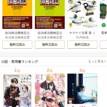
自治体法務検定公
自治体法務検定公
ヤマケイ文庫 新 く
電車
自治体法務検定委
自治体法務検定委
叶内拓哉
式テキスト 政策
式テキスト 基本
らべてわかる野鳥3
型
員会
員会
法務編 ２０２６
法務編 ２０２６
00 1巻
無料立読み
無料立読み
無料立読み
年度検定対応 1巻
年度検定対応 1巻
もっと見る
小説・実用書ランキング
1
2
3
位
位
位