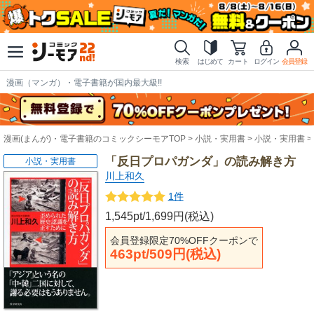
検索
はじめて
カート
ログイン
会員登録
漫画（マンガ）・電子書籍が国内最大級!!
漫画(まんが)・電子書籍のコミックシーモアTOP
小説・実用書
小説・実用書
「反日プロパガンダ」の読み解き方
小説・実用書
川上和久
1件
1,545pt/1,699円(税込)
会員登録限定70%OFFクーポンで
463pt/509円(税込)