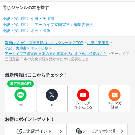
同じジャンルの本を探す
小説・実用書
>
小説・実用書
小説・実用書
>
「アーカイブ立国宣言」編集委員会
小説・実用書
>
ポット出版
漫画(まんが)・電子書籍のコミックシーモアTOP
小説・実用書
小説・実用書
ポット出版
アーカイブ立国宣言 日本の文化資源を活かすために必要なこと
アーカイブ
立国宣言 日本の文化資源を活かすために必要なこと
最新情報はここからチェック！
限定特典GET
シーモア
メルマガ
LINE
X
ちゃんねる
登録
お得にポイントゲット！
ご来店ポイント
シーモアでポイ活