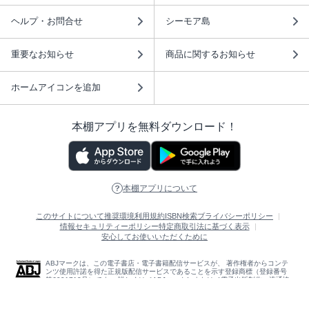
ヘルプ・お問合せ
シーモア島
重要なお知らせ
商品に関するお知らせ
ホームアイコンを追加
本棚アプリを無料ダウンロード！
本棚アプリについて
このサイトについて
推奨環境
利用規約
ISBN検索
プライバシーポリシー
情報セキュリティーポリシー
特定商取引法に基づく表示
安心してお使いいただくために
ABJマークは、この電子書店・電子書籍配信サービスが、 著作権者からコンテ
ンツ使用許諾を得た正規版配信サービスであることを示す登録商標（登録番号
第6091713号）です。 詳しくは［ABJマーク］または［電子出版制作・流通協
議会］で検索してください。