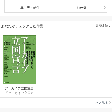
異世界・転生
お色気
履歴削除
あなたがチェックした作品
アーカイブ立国宣言
「アーカイブ立国宣
日本の文化資源を活
言」編集委員会
かすために必要なこ
もっと見る
と