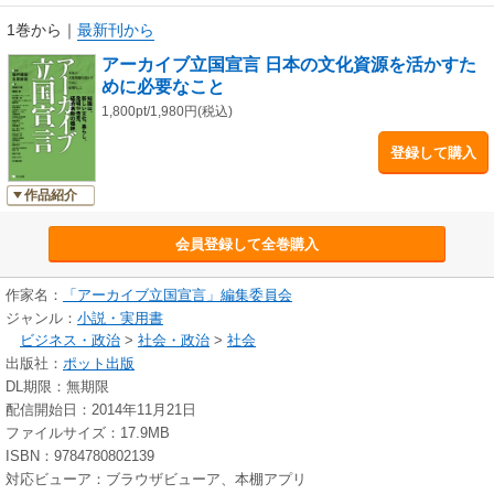
1巻から
｜
最新刊から
アーカイブ立国宣言 日本の文化資源を活かすた
めに必要なこと
1,800pt/1,980円(税込)
登録して購入
作品紹介
会員登録して全巻購入
作家名：
「アーカイブ立国宣言」編集委員会
ジャンル：
小説・実用書
ビジネス・政治
>
社会・政治
>
社会
出版社：
ポット出版
DL期限：無期限
配信開始日：2014年11月21日
ファイルサイズ：17.9MB
ISBN：9784780802139
対応ビューア：ブラウザビューア、本棚アプリ