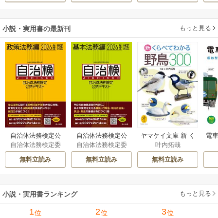
もっと見る
小説・実用書の最新刊
自治体法務検定公
自治体法務検定公
ヤマケイ文庫 新 く
電車
自治体法務検定委
自治体法務検定委
叶内拓哉
式テキスト 政策
式テキスト 基本
らべてわかる野鳥3
型
員会
員会
法務編 ２０２６
法務編 ２０２６
00 1巻
無料立読み
無料立読み
無料立読み
年度検定対応 1巻
年度検定対応 1巻
もっと見る
小説・実用書ランキング
1
2
3
位
位
位