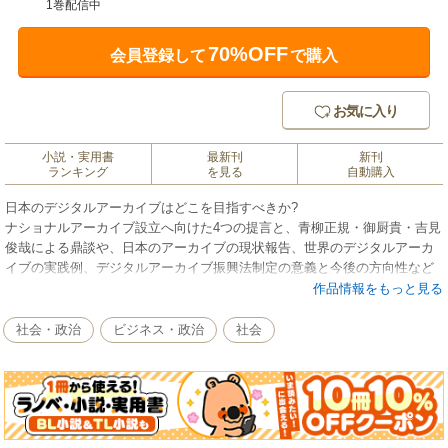
1巻配信中
70%OFF
会員登録して
で購入
お気に入り
小説・実用書
最新刊
新刊
ランキング
を見る
自動購入
日本のデジタルアーカイブはどこを目指すべきか?
ナショナルアーカイブ設立へ向けた4つの提言と、青柳正規・御厨貴・吉見
俊哉による鼎談や、日本のアーカイブの現状報告、世界のデジタルアーカ
イブの実践例、デジタルアーカイブ振興法制定の意義と今後の方向性など
を収録。
作品情報をもっと見る
●こちらのタイトルは、紙の書籍をご購入いただくと電子書籍もついていま
社会・政治
ビジネス・政治
社会
す！
紙の書籍をご購入いただき、対応電子書店にて会員登録のうえ、クーポン
コード
を入力いただくと、電子書籍が無料でダウンロード出来ます。
【対応電子書店】
honto、紀伊國屋、BOOKSMART、BookLive!（順次拡大予定）