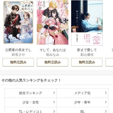
公爵家の長女でし
そして、あなたは
影まで愛して
鈴音さや
柏みなみ
影山優佳
た
私を捨てる
無料立読み
無料立読み
無料立読み
その他の人気ランキングをチェック！
総合ランキング
メディア化
少女・女性
少年・青年
TL・レディコミ
BL