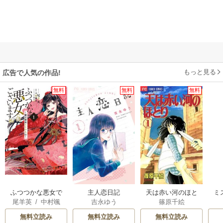
もっと見る
広告で人気の作品!
無料
無料
無料
ふつつかな悪女で
主人恋日記
天は赤い河のほと
ミ
尾羊英
/
中村颯
吉永ゆう
篠原千絵
はございますが ～
り
希
/
ゆき哉
雛宮蝶鼠とりかえ
無料立読み
無料立読み
無料立読み
伝～