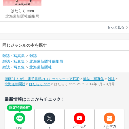
はたらく.com
北海道新聞社編集局
もっと見る
同じジャンルの本を探す
雑誌・写真集
>
雑誌
雑誌・写真集
>
北海道新聞社編集局
雑誌・写真集
>
北海道新聞社
漫画(まんが)・電子書籍のコミックシーモアTOP
雑誌・写真集
雑誌
北海道新聞社
はたらく.com
はたらく.com-Vol.5-2014年1月～3月号
最新情報はここからチェック！
限定特典GET
シーモア
メルマガ
LINE
X