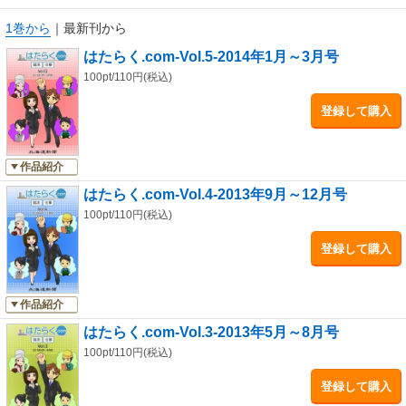
ったものと基本的に同じです。面白いと思ったら、１度、新聞を手に取っ
てみてください。新しい発見があるはずです。
1巻から
｜
最新刊から
就活生の皆さん、健闘を心から祈ります。
はたらく.com-Vol.5-2014年1月～3月号
北海道新聞「就活取材班」
（注・記事に登場する会社名や人物の肩書、年齢は掲載当時のものです）
100pt/110円(税込)
登録して購入
作品紹介
はたらく.com-Vol.4-2013年9月～12月号
100pt/110円(税込)
登録して購入
作品紹介
はたらく.com-Vol.3-2013年5月～8月号
100pt/110円(税込)
登録して購入