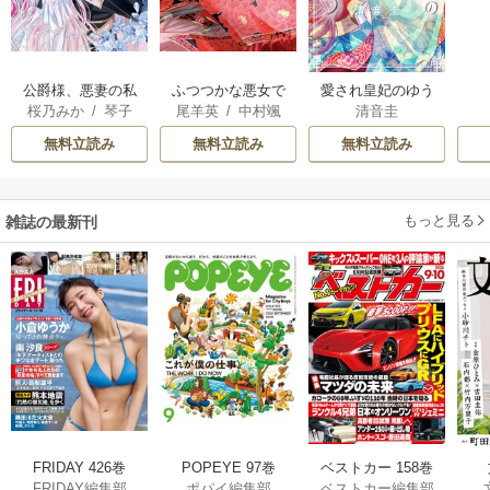
公爵様、悪妻の私
ふつつかな悪女で
愛され皇妃のゆう
桜乃みか
/
琴子
尾羊英
/
中村颯
清音圭
はもう放っておい
はございますが ～
うつ
希
/
ゆき哉
てください
雛宮蝶鼠とりかえ
無料立読み
無料立読み
無料立読み
伝～
もっと見る
雑誌の最新刊
FRIDAY 426巻
POPEYE 97巻
ベストカー 158巻
FRIDAY編集部
ポパイ編集部
ベストカー編集部