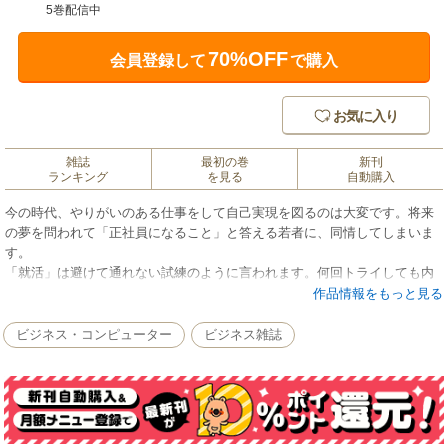
5巻配信中
70%OFF
会員登録して
で購入
お気に入り
雑誌
最初の巻
新刊
ランキング
を見る
自動購入
今の時代、やりがいのある仕事をして自己実現を図るのは大変です。将来
の夢を問われて「正社員になること」と答える若者に、同情してしまいま
す。
「就活」は避けて通れない試練のように言われます。何回トライしても内
定がもらえず、落ち込む若者もいます。新卒で就職するチャンスは人生で
作品情報をもっと見る
１回限り。ならば、希望の仕事に就くため、ちょっとだけ頑張ってみませ
んか。
ビジネス・コンピューター
ビジネス雑誌
北海道新聞の就活ページ「はたらく．ｃｏｍ」は、就活に取り組む若者た
ちの羅針盤を目指しています。毎週土曜日、テーマを設けて、役に立つ情
報を特集で届けています。エッセンスはフェイスブックとツイッターで発
信しています。
これまでの紙面をまとめて、電子書籍を作ってみました。中身は新聞に載