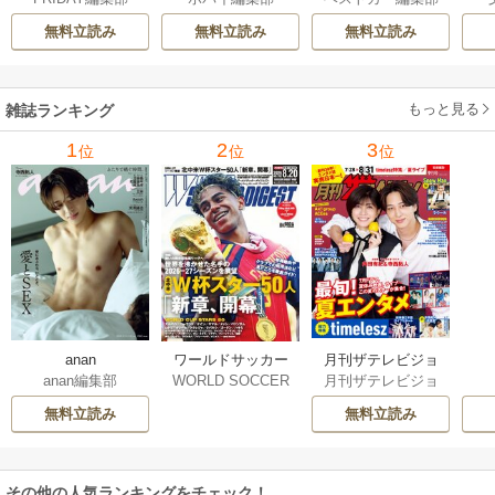
無料立読み
無料立読み
無料立読み
もっと見る
雑誌ランキング
1
2
3
位
位
位
月刊ザテレビジョ
anan
ワールドサッカー
月刊ザテレビジョ
anan編集部
WORLD SOCCER
ン 首都圏版
ダイジェスト
ン編集部
DIGEST（ワールド
無料立読み
無料立読み
サッカーダイジェ
スト）編集部
その他の人気ランキングをチェック！