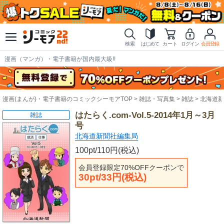
検索
はじめて
カート
ログイン
会員登録
漫画（マンガ）・電子書籍が国内最大級!!
漫画(まんが)・電子書籍のコミックシーモアTOP
雑誌・写真集
雑誌
北海道新
はたらく.com-Vol.5-2014年1月～3月
雑誌
号
北海道新聞社編集局
100pt/110円(税込)
会員登録限定70%OFFクーポンで
30pt/33円(税込)