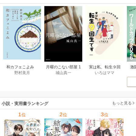
激
和カフェこよみ
月曜のこない部屋 1
実は私、転生９回
野村美月
城山真一
いろはママ
前
五月くんの夏のお
巻
生です マンガ
ー
もてなし 1巻
私の前世物語 1巻
もっと見る
小説・実用書ランキング
1
2
3
位
位
位