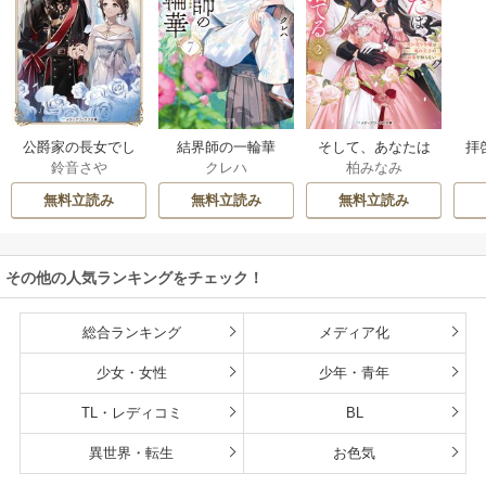
公爵家の長女でし
結界師の一輪華
そして、あなたは
拝
鈴音さや
クレハ
柏みなみ
た
私を捨てる
様
無料立読み
無料立読み
無料立読み
その他の人気ランキングをチェック！
総合ランキング
メディア化
少女・女性
少年・青年
TL・レディコミ
BL
異世界・転生
お色気