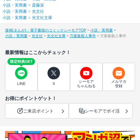
小説・実用書
>
斎藤栄
小説・実用書
>
光文社
小説・実用書
>
光文社文庫
漫画(まんが)・電子書籍のコミックシーモアTOP
小説・実用書
小説・実用書
光文社
光文社文庫
万葉集殺人事件
万葉集殺人事件
最新情報はここからチェック！
限定特典GET
シーモア
メルマガ
LINE
X
ちゃんねる
登録
お得にポイントゲット！
ご来店ポイント
シーモアでポイ活