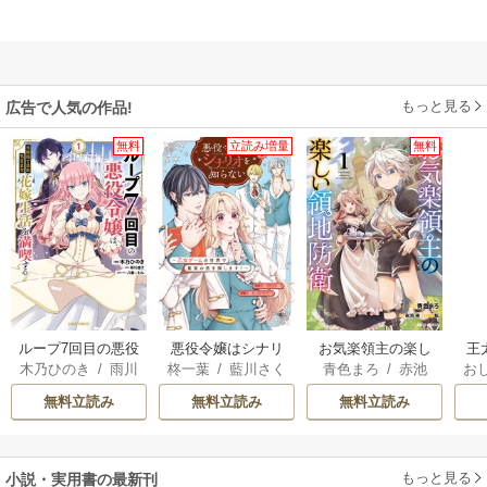
もっと見る
広告で人気の作品!
無料
立読み増量
無料
ループ7回目の悪役
悪役令嬢はシナリ
お気楽領主の楽し
王
木乃ひのき
/
雨川
柊一葉
/
藍川さく
青色まろ
/
赤池
お
令嬢は、元敵国で
オを知らない ～乙
い領地防衛
こ
透子
/
八美☆わん
ら
宗
/
転
英
自由気ままな花嫁
女ゲームの世界で
無料立読み
無料立読み
無料立読み
生活を満喫する
真実の恋を探しま
す
す！～
ら
二
もっと見る
小説・実用書の最新刊