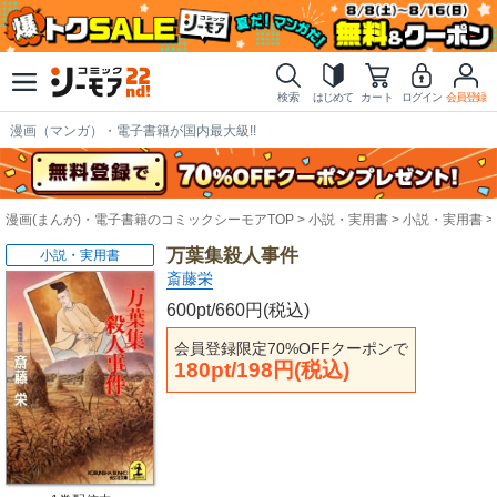
検索
はじめて
カート
ログイン
会員登録
漫画（マンガ）・電子書籍が国内最大級!!
漫画(まんが)・電子書籍のコミックシーモアTOP
小説・実用書
小説・実用書
万葉集殺人事件
小説・実用書
斎藤栄
600pt/660円(税込)
会員登録限定70%OFFクーポンで
180pt/198円(税込)