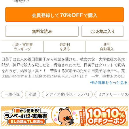
1巻配信中
70%OFF
会員登録して
で購入
無料立読み
お気に入り
小説・実用書
最新刊
新刊
ランキング
を見る
自動購入
日美子は友人の菱田実那子から相談を受けた。彼女の父・大学教授の英太
郎が、神戸で殺人を犯したと、脅迫されたのだ。日美子はタロットで真偽
を占うが、結果は〃真〃！ 苦悩する実那子のために日美子は神戸へ。英
太郎が傾倒する山上憶良の歌に秘められた謎とは？ 一方、軽井沢の菱田
家の別荘で変死体が！ 著者の真骨頂、古典暗号ミステリーにタロット日
作品情報をもっと見る
美子が挑む？
一般小説
小説
メディア化(小説・ラノベ)
ミステリー・サス