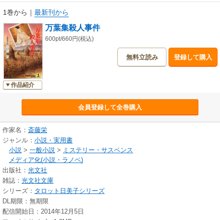
1巻から
｜
最新刊から
万葉集殺人事件
600pt/660円(税込)
無料立読み
登録して購入
作品紹介
会員登録して全巻購入
作家名：
斎藤栄
ジャンル：
小説・実用書
小説
>
一般小説
>
ミステリー・サスペンス
メディア化(小説・ラノベ)
出版社：
光文社
雑誌：
光文社文庫
シリーズ：
タロット日美子シリーズ
DL期限：無期限
配信開始日：2014年12月5日