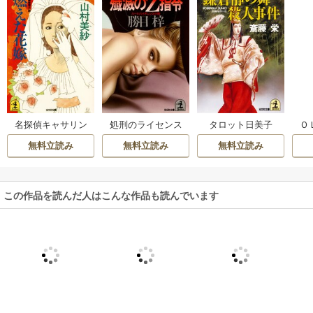
名探偵キャサリン
処刑のライセンス
タロット日美子
Ｏ
無料立読み
無料立読み
無料立読み
この作品を読んだ人はこんな作品も読んでいます