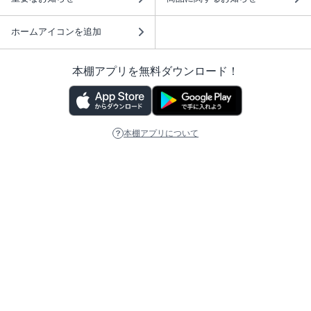
ホームアイコンを追加
本棚アプリを無料ダウンロード！
本棚アプリについて
このサイトについて
推奨環境
利用規約
ISBN検索
プライバシーポリシー
情報セキュリティーポリシー
特定商取引法に基づく表示
安心してお使いいただくために
ABJマークは、この電子書店・電子書籍配信サービスが、 著作権者からコンテ
ンツ使用許諾を得た正規版配信サービスであることを示す登録商標（登録番号
第6091713号）です。 詳しくは［ABJマーク］または［電子出版制作・流通協
議会］で検索してください。
(C)NTTソルマーレ