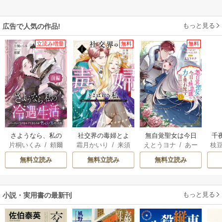
もっと見る
広告で人気の作品!
立読み増量
無料
無料
さようなら、私の
社交界の毒婦とよ
無自覚聖女は今日
千
片桐いくみ
/
頼爾
霜月かいり
/
来須
えとうヨナ
/
あー
枝
冷遇生活 ～パーテ
ばれる私～素敵な
も無意識に力を垂
国
みかん
もんど
/
あんべよ
AK
ィーで声をかけて
辺境伯令息に腕を
れ流す ～公爵家
皇
無料立読み
無料立読み
無料立読み
しろう
きたのがヤバい男
折られたので、責
の落ちこぼれ令
溺
だった件
任とってもらいま
嬢、嫁ぎ先で幸せ
す～
を掴み取る～
もっと見る
小説・実用書の最新刊