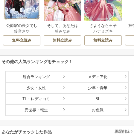
公爵家の長女でし
そして、あなたは
さようなら王子
拝
鈴音さや
柏みなみ
ハナミズキ
た
私を捨てる
様、どうか私のこ
様
とは忘れてくださ
無料立読み
無料立読み
無料立読み
い
その他の人気ランキングをチェック！
総合ランキング
メディア化
少女・女性
少年・青年
TL・レディコミ
BL
異世界・転生
お色気
履歴削除
あなたがチェックした作品