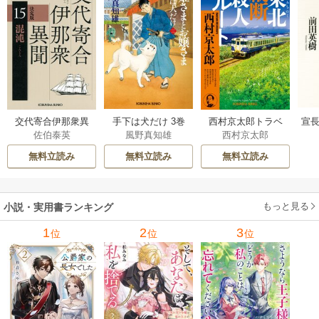
交代寄合伊那衆異
手下は犬だけ 3巻
西村京太郎トラベ
宣長
佐伯泰英
風野真知雄
西村京太郎
聞 15巻
ルミステリー・セ
レクション 2巻
無料立読み
無料立読み
無料立読み
もっと見る
小説・実用書ランキング
1
2
3
位
位
位