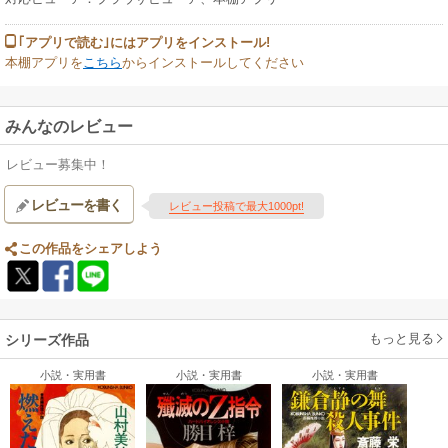
｢アプリで読む｣にはアプリをインストール!
本棚アプリを
こちら
からインストールしてください
みんなのレビュー
レビュー募集中！
レビューを書く
レビュー投稿で最大1000pt!
この作品をシェアしよう
もっと見る
シリーズ作品
小説・実用書
小説・実用書
小説・実用書