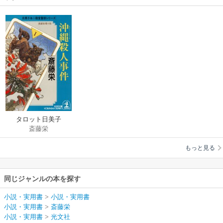
タロット日美子
斎藤栄
もっと見る
同じジャンルの本を探す
小説・実用書
>
小説・実用書
小説・実用書
>
斎藤栄
小説・実用書
>
光文社