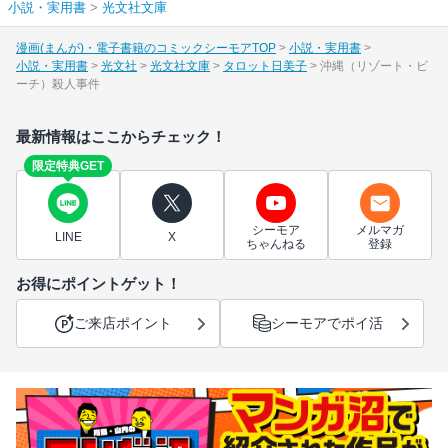
小説・実用書
>
光文社文庫
漫画(まんが)・電子書籍のコミックシーモアTOP
小説・実用書
小説・実用書
光文社
光文社文庫
タロット日美子
沖縄（リゾート・ビ
ーチ）殺人事件
最新情報はここからチェック！
限定特典GET
シーモア
メルマガ
LINE
X
ちゃんねる
登録
お得にポイントゲット！
ご来店ポイント
シーモアでポイ活