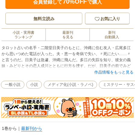
70%OFF
会員登録して
で購入
無料立読み
お気に入り
小説・実用書
最新刊
新刊
ランキング
を見る
自動購入
タロット占いの名手・二階堂日美子のもとに、沖縄に住む友人・広尾多江
から思いつめた電話が入った。夫・恵一を奇病で失い、〃死にたい……〃
と言うのだ。日美子は急遽、沖縄に飛んだ。多江の失踪を知り、彼女の義
妹・みどりとその恋人成川とともに行方を捜す。だが、日美子の前でみど
りが、そして成川が……！？
作品情報をもっと見る
一般小説
小説
メディア化(小説・ラノベ)
ミステリー・サス
1巻から
｜
最新刊から