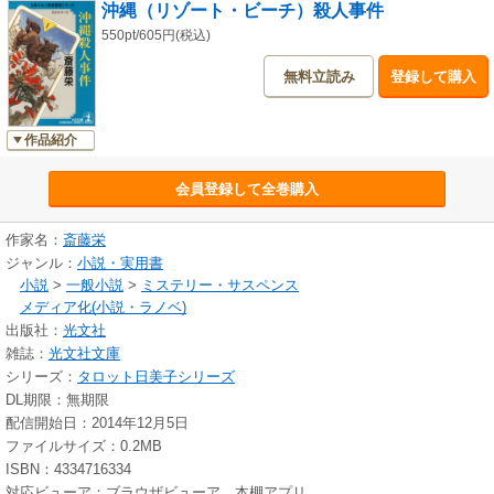
沖縄（リゾート・ビーチ）殺人事件
550pt/605円(税込)
無料立読み
登録して購入
作品紹介
会員登録して全巻購入
作家名：
斎藤栄
ジャンル：
小説・実用書
小説
>
一般小説
>
ミステリー・サスペンス
メディア化(小説・ラノベ)
出版社：
光文社
雑誌：
光文社文庫
シリーズ：
タロット日美子シリーズ
DL期限：無期限
配信開始日：2014年12月5日
ファイルサイズ：0.2MB
ISBN：4334716334
対応ビューア：ブラウザビューア、本棚アプリ