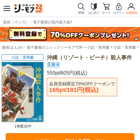
検索
はじめて
カート
ログイン
会員登録
漫画（マンガ）・電子書籍が国内最大級!!
漫画(まんが)・電子書籍のコミックシーモアTOP
小説・実用書
小説・実用書
沖縄（リゾート・ビーチ）殺人事件
小説・実用書
斎藤栄
550pt/605円(税込)
会員登録限定70%OFFクーポンで
165pt/181円(税込)
1巻配信中