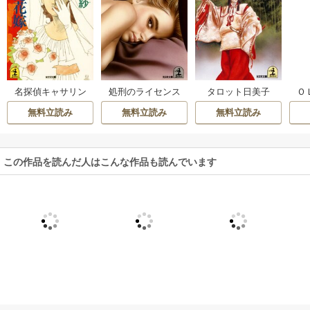
名探偵キャサリン
処刑のライセンス
タロット日美子
Ｏ
無料立読み
無料立読み
無料立読み
この作品を読んだ人はこんな作品も読んでいます