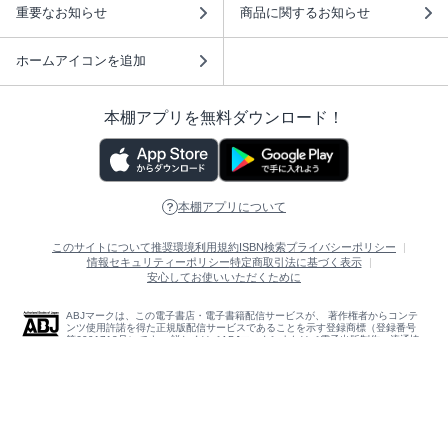
重要なお知らせ
商品に関するお知らせ
ホームアイコンを追加
本棚アプリを無料ダウンロード！
本棚アプリについて
このサイトについて
推奨環境
利用規約
ISBN検索
プライバシーポリシー
情報セキュリティーポリシー
特定商取引法に基づく表示
安心してお使いいただくために
ABJマークは、この電子書店・電子書籍配信サービスが、 著作権者からコンテ
ンツ使用許諾を得た正規版配信サービスであることを示す登録商標（登録番号
第6091713号）です。 詳しくは［ABJマーク］または［電子出版制作・流通協
議会］で検索してください。
(C)NTTソルマーレ