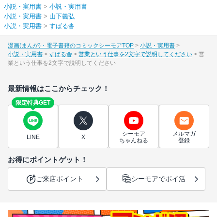
小説・実用書
>
小説・実用書
小説・実用書
>
山下義弘
小説・実用書
>
すばる舎
漫画(まんが)・電子書籍のコミックシーモアTOP
小説・実用書
小説・実用書
すばる舎
営業という仕事を2文字で説明してください
営
業という仕事を2文字で説明してください
最新情報はここからチェック！
限定特典GET
シーモア
メルマガ
LINE
X
ちゃんねる
登録
お得にポイントゲット！
ご来店ポイント
シーモアでポイ活