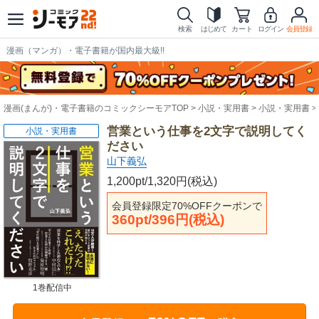
検索
はじめて
カート
ログイン
会員登録
漫画（マンガ）・電子書籍が国内最大級!!
漫画(まんが)・電子書籍のコミックシーモアTOP
小説・実用書
小説・実用書
営業という仕事を2文字で説明してく
小説・実用書
ださい
山下義弘
1,200pt/1,320円(税込)
会員登録限定70%OFFクーポンで
360pt/396円(税込)
1巻配信中