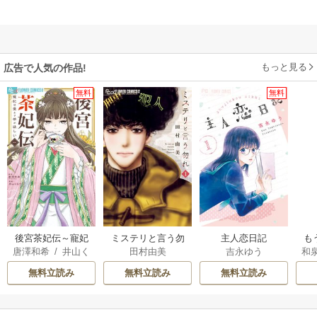
もっと見る
広告で人気の作品!
無料
無料
後宮茶妃伝～寵妃
ミステリと言う勿
主人恋日記
も
唐澤和希
/
井山く
田村由美
吉永ゆう
和
は愛より茶が欲し
れ
離
らげ
い～
意
無料立読み
無料立読み
無料立読み