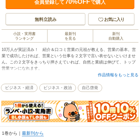
70%OFF
会員登録して
で購入
無料立読み
お気に入り
小説・実用書
最新刊
新刊
ランキング
を見る
自動購入
10万人が実証済み！ 紹介＆口コミ営業の元祖が教える、営業の基本。営
業で成功したければ、営業という仕事を２文字で言い表せないといけませ
ん。この２文字をきっちり押さえていれば、自然と業績は伸びて、トップ
営業マンになれます。
考え方１つ変えるだけで、成績もモチベーションもグングン伸びていく！
作品情報をもっと見る
ビジネス・経済
ビジネス・政治
自己啓発
1巻から
｜
最新刊から