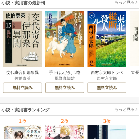
もっと見る
小説・実用書の最新刊
交代寄合伊那衆異
手下は犬だけ 3巻
西村京太郎トラベ
宣長
佐伯泰英
風野真知雄
西村京太郎
聞 15巻
ルミステリー・セ
レクション 2巻
無料立読み
無料立読み
無料立読み
もっと見る
小説・実用書ランキング
1
2
3
位
位
位