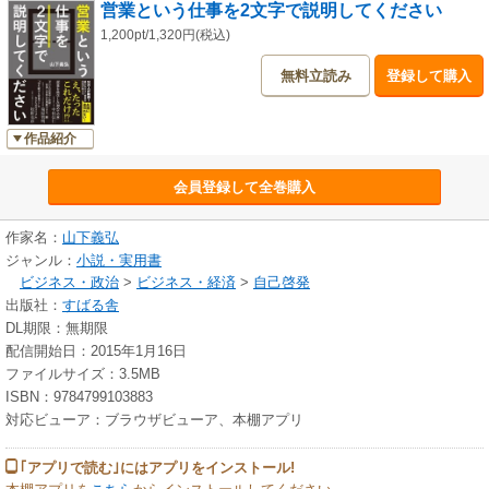
営業という仕事を2文字で説明してください
1,200pt/1,320円(税込)
無料立読み
登録して購入
作品紹介
会員登録して全巻購入
作家名：
山下義弘
ジャンル：
小説・実用書
ビジネス・政治
>
ビジネス・経済
>
自己啓発
出版社：
すばる舎
DL期限：無期限
配信開始日：2015年1月16日
ファイルサイズ：3.5MB
ISBN：9784799103883
対応ビューア：ブラウザビューア、本棚アプリ
｢アプリで読む｣にはアプリをインストール!