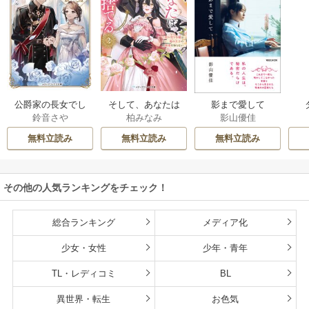
公爵家の長女でし
そして、あなたは
影まで愛して
鈴音さや
柏みなみ
影山優佳
た
私を捨てる
無料立読み
無料立読み
無料立読み
その他の人気ランキングをチェック！
総合ランキング
メディア化
少女・女性
少年・青年
TL・レディコミ
BL
異世界・転生
お色気