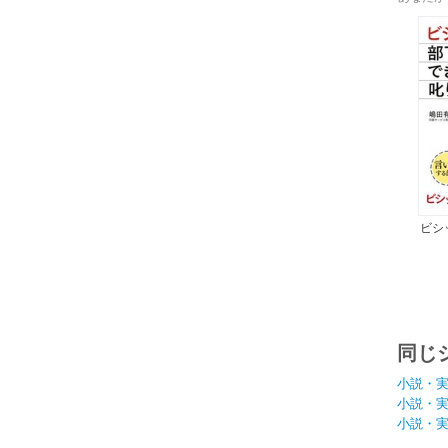
ビシ
つい
同じ
小説・
小説・
小説・