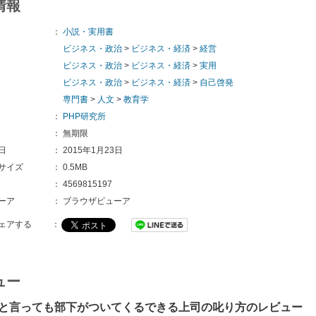
情報
：
小説・実用書
ビジネス・政治
>
ビジネス・経済
>
経営
ビジネス・政治
>
ビジネス・経済
>
実用
ビジネス・政治
>
ビジネス・経済
>
自己啓発
専門書
>
人文
>
教育学
：
PHP研究所
：
無期限
日
：
2015年1月23日
サイズ
：
0.5MB
：
4569815197
ーア
：
ブラウザビューア
ェアする
：
ュー
と言っても部下がついてくるできる上司の叱り方のレビュー