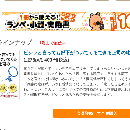
ラインナップ
1巻まで配信中！
ビシッと言っても部下がついてくるできる上司の
1,273pt/1,400円(税込)
叱ることが怖くて、つい見て見ぬフリをしてしまうあなたへいつも
怒鳴り散らしてしまうあなたへ「言い訳する部下」「反抗する部下
シッと言うには技術がいるのです。「人間関係が壊れてしまいそう
「冷静に叱れず、いつも感情的になってしまう」「叱ったら逆ギレ
わからない」このように悩むすべての管理職のために本書は書かれ
者・嶋田有孝が、ビシッと叱るための要諦を伝授します。
会員登録して全巻購入