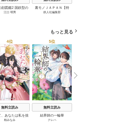
の顔図鑑2 国鉄型の
裏モノＪＡＰＡＮ【特
パナソニック コネクト
日本の
江口 明男
鉄人社編集部
上阪徹
鉄道車両 1巻
集】★超ボリューム版６
大企業をいかに変えるか
20
４０ページ★１２冊★全
1巻
国４７都道府県を代表す
る最高のフーゾク★エロ
もっと見る
トレンド年間ベスト★お
っさん５０人の体験から
4位
5位
6位
学ぶ★夢のようなエロい
楽園３０ 1巻
N
x
e
t
無料立読み
無料立読み
無料立読み
て、あなたは私を捨
結界師の一輪華
わたしの幸せな結婚
恋とは
柏みなみ
クレハ
顎木あくみ
/
月岡月穂
てる