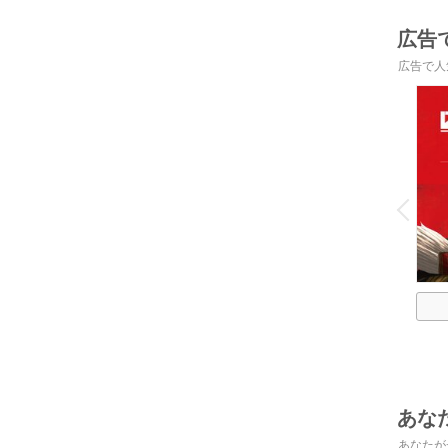
広告
広告で人
o
v
P
r
e
i
u
あな
あなたが