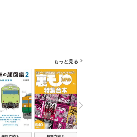
もっと見る
N
x
e
t
無料立読み
無料立読み
無料立読み