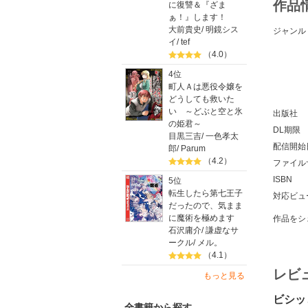
作品
に復讐＆『ざま
ぁ！』します！
大前貴史
/
明鏡シス
ジャンル
イ
/
tef
（4.0）
4位
町人Ａは悪役令嬢を
どうしても救いた
い ～どぶと空と氷
出版社
の姫君～
DL期限
目黒三吉
/
一色孝太
配信開始
郎
/
Parum
（4.2）
ファイル
ISBN
5位
転生したら第七王子
対応ビュ
だったので、気まま
に魔術を極めます
作品をシ
石沢庸介
/
謙虚なサ
ークル
/
メル。
（4.1）
レビ
もっと見る
ビシッ
全書籍から探す