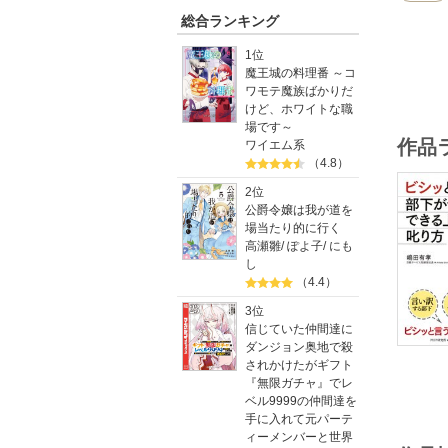
総合ランキング
1位
魔王城の料理番 ～コ
ワモテ魔族ばかりだ
けど、ホワイトな職
場です～
作品
ワイエム系
（4.8）
2位
公爵令嬢は我が道を
場当たり的に行く
高瀬雛
/
ぽよ子
/
にも
し
（4.4）
3位
信じていた仲間達に
ダンジョン奥地で殺
されかけたがギフト
『無限ガチャ』でレ
ベル9999の仲間達を
手に入れて元パーテ
ィーメンバーと世界