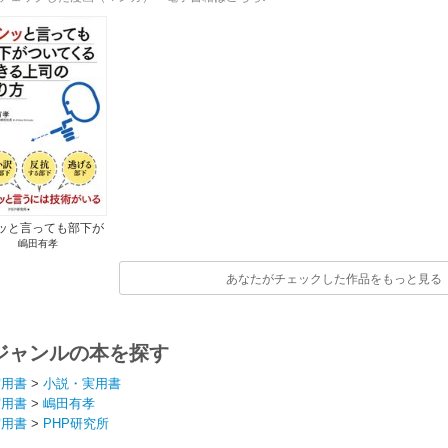
ッと言っても部下が
嶋田有孝
てくるできる上司の
叱り方
あなたがチェックした作品をもっと見る
ジャンルの本を探す
実用書
>
小説・実用書
実用書
>
嶋田有孝
実用書
>
PHP研究所