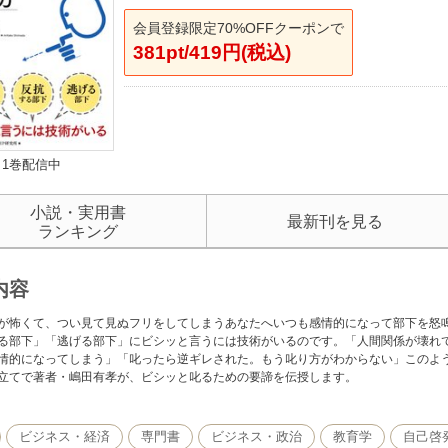
会員登録限定70%OFFクーポンで
381pt/419円(税込)
1巻配信中
小説・実用書
最新刊を見る
ランキング
内容
が怖くて、つい見て見ぬフリをしてしまうあなたへいつも感情的になって部下を怒
る部下」「逃げる部下」にビシッと言うには技術がいるのです。「人間関係が壊れ
情的になってしまう」「叱ったら逆ギレされた。もう叱り方がわからない」このよ
立てで著者・嶋田有孝が、ビシッと叱るための要諦を伝授します。
ビジネス・経済
専門書
ビジネス・政治
教育学
自己啓