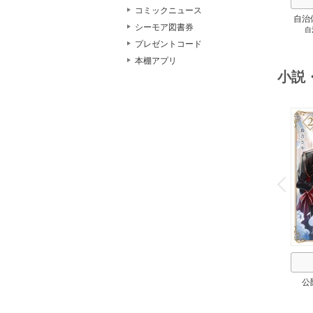
コミックニュース
自治
シーモア図書券
自
スト
２
プレゼントコード
本棚アプリ
小説
o
v
P
r
e
i
u
公