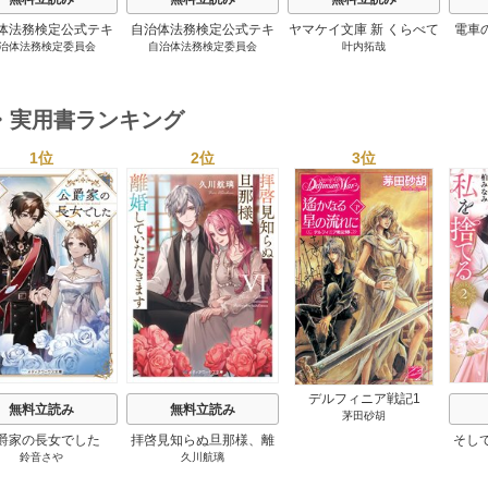
体法務検定公式テキ
自治体法務検定公式テキ
ヤマケイ文庫 新 くらべて
電車
治体法務検定委員会
自治体法務検定委員会
叶内拓哉
 政策法務編 ２０
スト 基本法務編 ２０
わかる野鳥300 1巻
６年度検定対応 1巻
２６年度検定対応 1巻
・実用書ランキング
1位
2位
3位
s
デルフィニア戦記1
無料立読み
無料立読み
茅田砂胡
爵家の長女でした
拝啓見知らぬ旦那様、離
そし
鈴音さや
久川航璃
婚していただきます