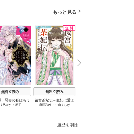
もっと見る
無料
N
x
e
t
無料立読み
無料立読み
無料立読み
様、悪妻の私はもう
後宮茶妃伝～寵妃は愛よ
もう興味がないと離婚さ
さよう
桜乃みか
/
琴子
唐澤和希
/
井山くらげ
和泉杏花
/
さびのぶち
片
ておいてください
り茶が欲しい～
れた令嬢の意外と楽しい
活 ～
新生活
けてき
履歴を削除