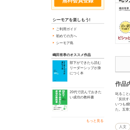
無料会員登録
シーモアを楽しもう!
ご利用ガイド
初めての方へ
シーモア島
嶋田有孝のオススメ作品
部下ができたら読む
リーダーシップが身
につく本
作品
20代で読んでおきた
叱ること
い成功の教科書
「反抗す
いつも感
た。五章
もっと見る
人文