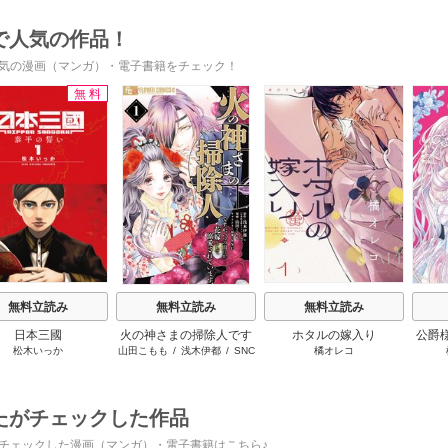
で人気の作品！
気の漫画（マンガ）・電子書籍をチェック！
無料
s
無料立読み
無料立読み
無料立読み
日本三國
火の神さまの掃除人です
ホタルの嫁入り
公爵
松木いっか
山田こもも
/
浅木伊都
/
SNC
橘オレコ
が、いつの間にか花嫁と
放っ
して溺愛されています
たがチェックした作品
チェックした漫画（マンガ）・電子書籍はこちら♪