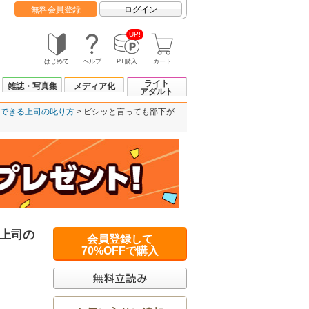
無料会員登録
ログイン
UP!
はじめて
ヘルプ
PT購入
カート
ライト
雑誌・写真集
メディア化
アダルト
できる上司の叱り方
ビシッと言っても部下が
上司の
会員登録して
70%OFFで購入