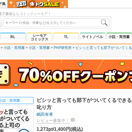
ア島
電子書籍ならコミックシーモア！
シーモア
BL
TL
ライトノベル
小説・実用書
コミックス
小説・実用書
小説・実用書
PHP研究所
ビシッと言っても部下がついてくる
ビシッと言っても部下がついてくるできる
小説・実用書
叱り方
嶋田有孝
レビュー募集中！
1,273pt/1,400円(税込)