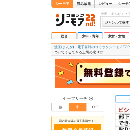
シーモア
読み放題
レビュー
シーモ
漫画（まんが）・
ジャンルで探す
総合
少年・青年
少女・女性
漫画(まんが)・電子書籍のコミックシーモアTOP
ついてくるできる上司の叱り方
セーフサーチ
？
強
中
OFF
国内最大級の電子書籍サイト