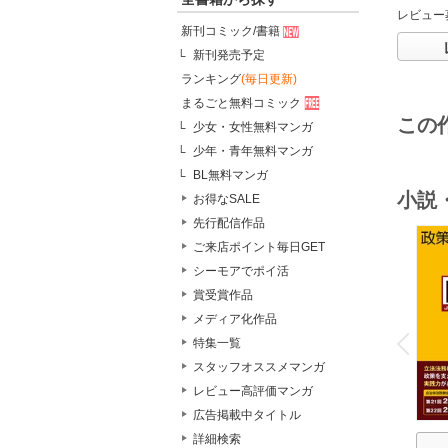
レビュー
新刊コミック/書籍
新刊発売予定
ランキング
(毎日更新)
まるごと無料コミック
この
少女・女性無料マンガ
少年・青年無料マンガ
BL無料マンガ
小説
お得なSALE
先行配信作品
ご来店ポイント毎日GET
シーモアでポイ活
賞受賞作品
o
メディア化作品
v
P
r
e
i
u
特集一覧
スタッフオススメマンガ
レビュー高評価マンガ
広告掲載中タイトル
詳細検索