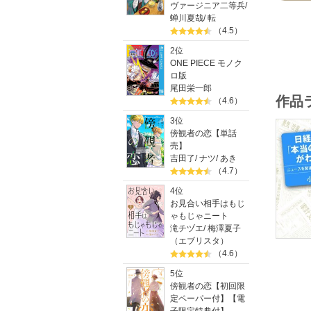
ヴァージニア二等兵
/
蝉川夏哉
/
転
（4.5）
2位
ONE PIECE モノク
ロ版
尾田栄一郎
作品
（4.6）
3位
傍観者の恋【単話
売】
吉田了
/
ナツ
/
あき
（4.7）
4位
お見合い相手はもじ
ゃもじゃニート
滝チヅエ
/
梅澤夏子
（エブリスタ）
（4.6）
5位
傍観者の恋【初回限
定ペーパー付】【電