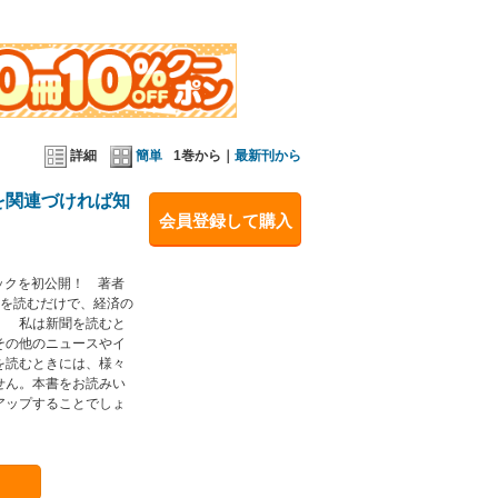
詳細
簡単
1巻から｜
最新刊から
を関連づければ知
会員登録して購入
ックを初公開！ 著者
冊を読むだけで、経済の
】 私は新聞を読むと
その他のニュースやイ
を読むときには、様々
せん。本書をお読みい
アップすることでしょ