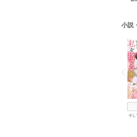
小説
o
v
P
r
e
i
u
そし