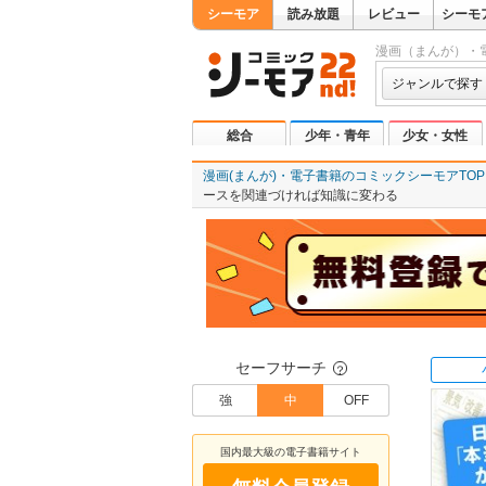
シーモア
読み放題
レビュー
シーモ
漫画（まんが）・
ジャンルで探す
総合
少年・青年
少女・女性
漫画(まんが)・電子書籍のコミックシーモアTOP
ースを関連づければ知識に変わる
セーフサーチ
？
強
中
OFF
国内最大級の電子書籍サイト