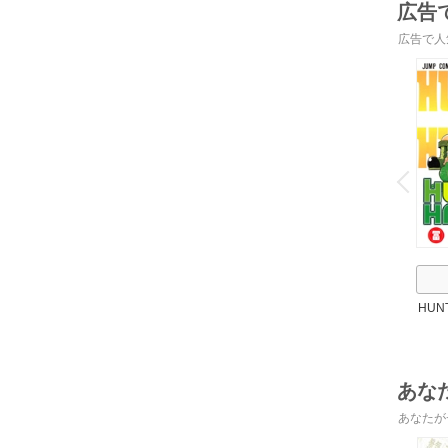
広告
広告で人
o
v
P
r
e
i
u
HUN
あな
あなたが