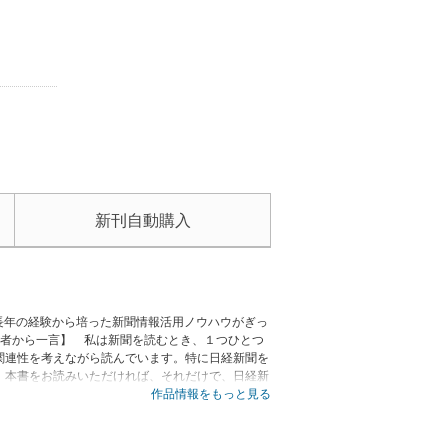
新刊自動購入
長年の経験から培った新聞情報活用ノウハウがぎっ
著者から一言】 私は新聞を読むとき、１つひとつ
関連性を考えながら読んでいます。特に日経新聞を
。本書をお読みいただければ、それだけで、日経新
ータも収録★
作品情報をもっと見る