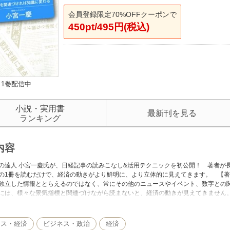
会員登録限定70%OFFクーポンで
450pt/495円(税込)
1巻配信中
小説・実用書
最新刊を見る
ランキング
内容
の達人 小宮一慶氏が、日経記事の読みこなし&活用テクニックを初公開！ 著者が
の1冊を読むだけで、経済の動きがより鮮明に、より立体的に見えてきます。 【
独立した情報ととらえるのではなく、常にその他のニュースやイベント、数字との
には、様々な景気指標と関連づけながら読まないと、経済の動きが見えてきません
としてのレベルが着実にアップすることでしょう。★主要景気指標過去20年分のデ
ネス・経済
ビジネス・政治
経済