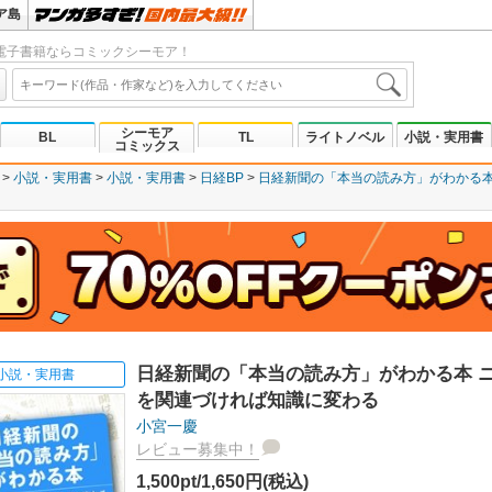
ア島
電子書籍ならコミックシーモア！
シーモア
BL
TL
ライトノベル
小説・実用書
コミックス
小説・実用書
小説・実用書
日経BP
日経新聞の「本当の読み方」がわかる
日経新聞の「本当の読み方」がわかる本 
小説・実用書
を関連づければ知識に変わる
小宮一慶
レビュー募集中！
1,500pt/1,650円(税込)