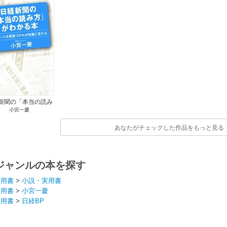
新聞の「本当の読み
小宮一慶
方」がわかる本
あなたがチェックした作品をもっと見る
ジャンルの本を探す
実用書
>
小説・実用書
実用書
>
小宮一慶
実用書
>
日経BP