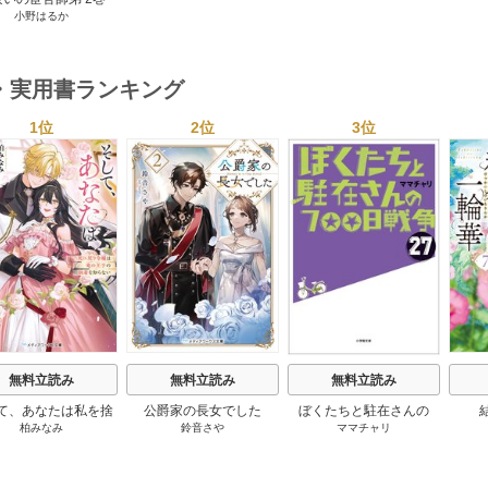
その価値を最大化したか
小野はるか
1巻
・実用書ランキング
1位
2位
3位
s
無料立読み
無料立読み
無料立読み
て、あなたは私を捨
公爵家の長女でした
ぼくたちと駐在さんの
柏みなみ
鈴音さや
ママチャリ
てる
700日戦争