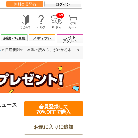
無料会員登録
ログイン
UP!
はじめて
ヘルプ
PT購入
カート
ライト
雑誌・写真集
メディア化
アダルト
本
日経新聞の「本当の読み方」がわかる本 ニュ
ニュース
会員登録して
70%OFFで購入
お気に入りに追加