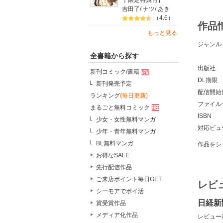
子限定特典付】
吉田了
/
ナツ
/
あき
（4.6）
作品
もっと見る
ジャンル
全書籍から探す
出版社
新刊コミック/書籍
DL期限
新刊発売予定
配信開始
ランキング
(毎日更新)
ファイル
まるごと無料コミック
ISBN
少女・女性無料マンガ
対応ビュ
少年・青年無料マンガ
BL無料マンガ
作品をシ
お得なSALE
先行配信作品
ご来店ポイント毎日GET
レビ
シーモアでポイ活
日経新
賞受賞作品
メディア化作品
レビュー