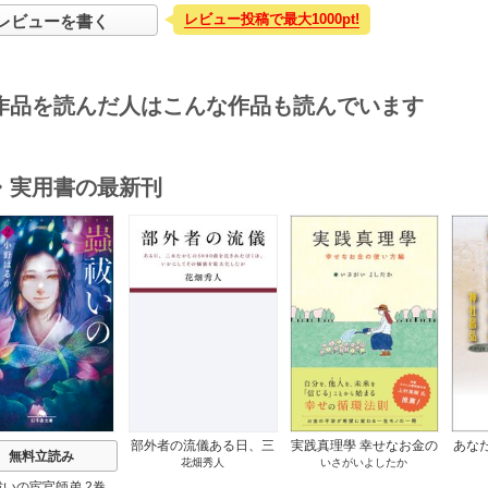
レビュー投稿で最大1000pt!
レビューを書く
作品を読んだ人はこんな作品も読んでいます
・実用書の最新刊
s
部外者の流儀ある日、三
実践真理學 幸せなお金の
あな
無料立読み
花畑秀人
いさがいよしたか
木たかしの5000曲を託さ
使い方編 1巻
れたぼくは、いかにして
祓いの宦官師弟 2巻