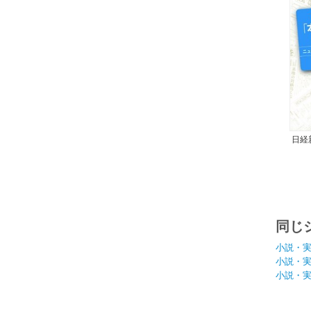
日経
同じ
小説・
小説・
小説・