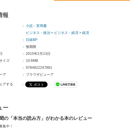
情報
：
小説・実用書
ビジネス・政治
>
ビジネス・経済
>
経済
：
日経BP
：
無期限
日
：
2015年2月13日
サイズ
：
10.6MB
：
9784822247881
ーア
：
ブラウザビューア
ェアする
：
ュー
聞の「本当の読み方」がわかる本のレビュー
募集中！