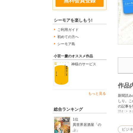
無料会員登録
シーモアを楽しもう!
ご利用ガイド
初めての方へ
シーモア島
小宮一慶のオススメ作品
神様のサービス
作品
もっと見る
新聞読み
しり。こ
の記事を
総合ランキング
読むとき
聞の読者
1位
異世界居酒屋「の
ビジ
ぶ」