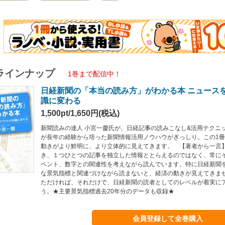
ラインナップ
1巻まで配信中！
日経新聞の「本当の読み方」がわかる本 ニュース
識に変わる
1,500pt/1,650円(税込)
新聞読みの達人 小宮一慶氏が、日経記事の読みこなし&活用テクニ
が長年の経験から培った新聞情報活用ノウハウがぎっしり。この1
動きがより鮮明に、より立体的に見えてきます。 【著者から一言
き、１つひとつの記事を独立した情報ととらえるのではなく、常に
ベント、数字との関連性を考えながら読んでいます。特に日経新聞
な景気指標と関連づけながら読まないと、経済の動きが見えてきま
ただければ、それだけで、日経新聞の読者としてのレベルが着実に
う。★主要景気指標過去20年分のデータも収録★
会員登録して全巻購入