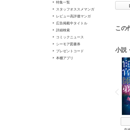
特集一覧
スタッフオススメマンガ
レビュー高評価マンガ
広告掲載中タイトル
この
詳細検索
コミックニュース
シーモア図書券
小説
プレゼントコード
本棚アプリ
o
v
P
r
e
i
u
蟲