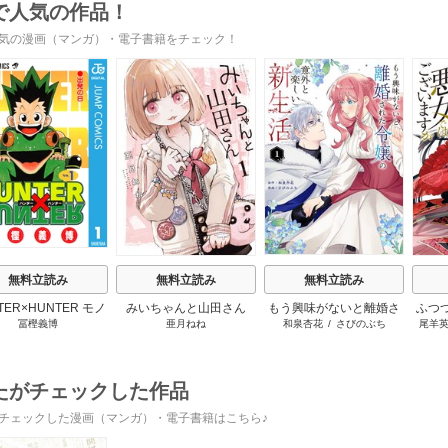
で人気の作品！
気の漫画（マンガ）・電子書籍をチェック！
s
無料立読み
無料立読み
無料立読み
TER×HUNTER モノ
みいちゃんと山田さん
もう興味がないと離婚さ
ふつ
冨樫義博
亜月ねね
和泉杏花
/
さびのぶち
尾羊
クロ版
れた令嬢の意外と楽しい
いま
新生活
たがチェックした作品
チェックした漫画（マンガ）・電子書籍はこちら♪