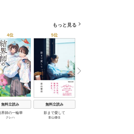
もっと見る
4位
5位
6位
N
x
e
t
無料立読み
無料立読み
無料立読み
結界師の一輪華
影まで愛して
「修学旅行で仲良くない
クレハ
影山優佳
ABC
グループに入りました」
ドラマ公式ビジュアルブ
ック