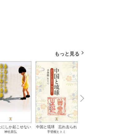
もっと見る
N
x
e
t
たにしか起こせない
中国と琉球 忘れ去られ
ささやかな、あるいは取
ゲー
神社昌弘
手登根ヒトミ
八木詠美
奇跡 1巻
た冊封史―魂の進化― 1
り返しがつかないもの 1
――ｅ
巻
巻
教育