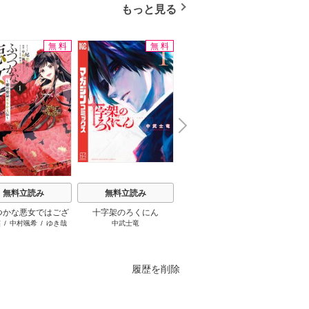
もっと見る
無料
無料
立読み増量
N
x
e
t
無料立読み
無料立読み
無料立読み
つかな悪女ではござ
十字架のろくにん
さようなら、私の冷遇生
隣
英
/
中村颯希
/
ゆき哉
中武士竜
片桐いくみ
/
頼爾
すが ～雛宮蝶鼠とり
活 ～パーティーで声をか
かえ伝～
けてきたのがヤバい男だ
った件
履歴を削除