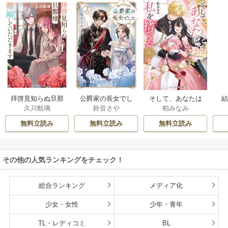
拝啓見知らぬ旦那
公爵家の長女でし
そして、あなたは
久川航璃
鈴音さや
柏みなみ
様、離婚していた
た
私を捨てる
だきます
無料立読み
無料立読み
無料立読み
その他の人気ランキングをチェック！
総合ランキング
メディア化
少女・女性
少年・青年
TL・レディコミ
BL