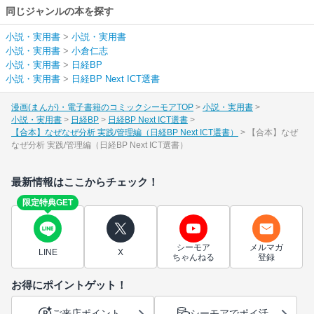
同じジャンルの本を探す
小説・実用書
>
小説・実用書
小説・実用書
>
小倉仁志
小説・実用書
>
日経BP
小説・実用書
>
日経BP Next ICT選書
漫画(まんが)・電子書籍のコミックシーモアTOP
小説・実用書
小説・実用書
日経BP
日経BP Next ICT選書
【合本】なぜなぜ分析 実践/管理編（日経BP Next ICT選書）
【合本】なぜ
なぜ分析 実践/管理編（日経BP Next ICT選書）
最新情報はここからチェック！
限定特典GET
シーモア
メルマガ
LINE
X
ちゃんねる
登録
お得にポイントゲット！
ご来店ポイント
シーモアでポイ活