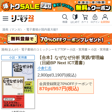
検索
はじめて
カート
ログイン
会員登録
漫画（マンガ）・電子書籍が国内最大級!!
漫画(まんが)・電子書籍のコミックシーモアTOP
小説・実用書
小説・実用書
【合本】なぜなぜ分析 実践/管理編
小説・実用書
（日経BP Next ICT選書）
小倉仁志
2,900pt/3,190円(税込)
会員登録限定70%OFFクーポンで
870pt/957円(税込)