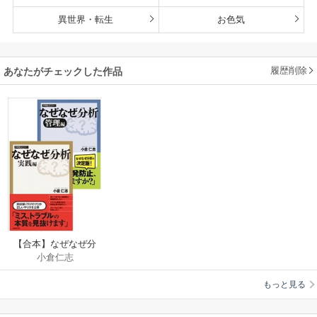
異世界・転生
お色気
履歴削除
あなたがチェックした作品
【合本】なぜなぜ分
小倉仁志
析 実践/管理編（日経
BP Next ICT選書）
もっと見る