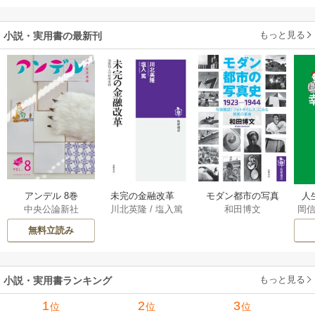
でしたが……～
もっと見る
小説・実用書の最新刊
アンデル 8巻
未完の金融改革
モダン都市の写真
人
中央公論新社
川北英隆
/
塩入篤
和田博文
岡
――池尾和人の政
史 1923－1944
教
策実践 1巻
――写真雑誌「フ
の
無料立読み
ォトタイムス」に
みる視覚の革命 1巻
もっと見る
小説・実用書ランキング
1
2
3
位
位
位