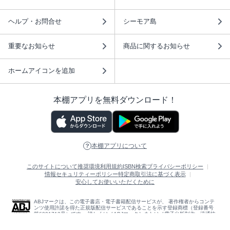
ヘルプ・お問合せ
シーモア島
重要なお知らせ
商品に関するお知らせ
ホームアイコンを追加
本棚アプリを無料ダウンロード！
本棚アプリについて
このサイトについて
推奨環境
利用規約
ISBN検索
プライバシーポリシー
情報セキュリティーポリシー
特定商取引法に基づく表示
安心してお使いいただくために
ABJマークは、この電子書店・電子書籍配信サービスが、 著作権者からコンテ
ンツ使用許諾を得た正規版配信サービスであることを示す登録商標（登録番号
第6091713号）です。 詳しくは［ABJマーク］または［電子出版制作・流通協
議会］で検索してください。