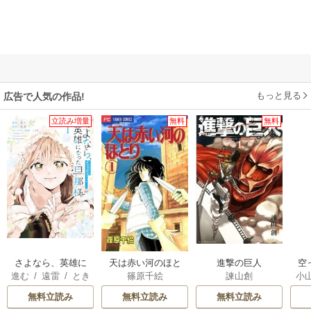
もっと見る
広告で人気の作品!
立読み増量
無料
無料
さよなら、英雄に
天は赤い河のほと
進撃の巨人
空
進む
/
遠雷
/
とき
篠原千絵
諫山創
小
なった旦那様 ～
り
間
ただ祈るだけの役
が
無料立読み
無料立読み
無料立読み
立たずな妻のはず
陛