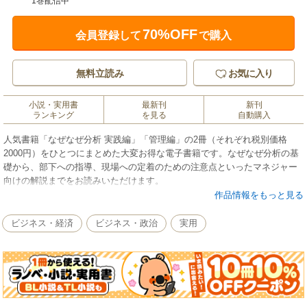
1巻配信中
70%OFF
会員登録して
で購入
無料立読み
お気に入り
小説・実用書
最新刊
新刊
ランキング
を見る
自動購入
人気書籍「なぜなぜ分析 実践編」「管理編」の2冊（それぞれ税別価格
2000円）をひとつにまとめた大変お得な電子書籍です。なぜなぜ分析の基
礎から、部下への指導、現場への定着のための注意点といったマネジャー
向けの解説までをお読みいただけます。
【実践編】
作品情報をもっと見る
「なぜ?」を繰り返してトラブルの原因を掘り下げる「なぜなぜ分析」はヒ
ューマンエラー撲滅に威力を発揮します。営業・事務などのホワイトカラ
ビジネス・経済
ビジネス・政治
実用
ーが役立てられるよう、分析のノウハウをわかりやすく解説しました。も
ちろん若手技術者の改善活動の入門書としても最適です。
筆者の解説の特徴は、「言葉遣いに慎重を期し、抜け・漏れや、論理的
飛躍を見抜く」ことへの強いこだわりにあります。本書は言葉遣いのレベ
ルから丁寧に問題の掘り下げ方を解説していきます。
「トラブル報告書の文章がわかりにくい」「原因と対策の関係をもっと