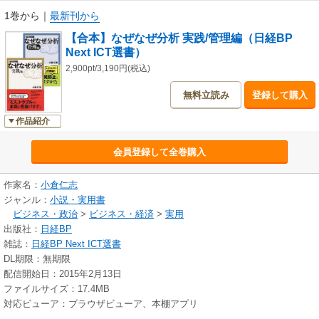
明確に説明してほしい」などと言われたことがある人のプレゼンテーショ
1巻から
｜
最新刊から
ン力向上にも役立ちます。
【合本】なぜなぜ分析 実践/管理編（日経BP
【管理編】
Next ICT選書）
管理者に向けた視点の解説が主となっています。なぜなぜ分析の現場へ
の落とし込み方や、部下への指導、現場への定着のための注意点などで
2,900pt/3,190円(税込)
す。
無料立読み
登録して購入
また、実践者向けにも「受注できたのはなぜ？勝因も分析しよう」「顧
客のミスも分析対象 企業側に改善の余地」といった「実践編」では取り上
作品紹介
げなかったトピックを解説しています。
巻末には日経情報ストラテジー編集部の取材による、東レ、ソニーなど5
会員登録して全巻購入
社の実践事例を抜粋して掲載しました。
作家名：
小倉仁志
ジャンル：
小説・実用書
ビジネス・政治
>
ビジネス・経済
>
実用
出版社：
日経BP
雑誌：
日経BP Next ICT選書
DL期限：無期限
配信開始日：2015年2月13日
ファイルサイズ：17.4MB
対応ビューア：ブラウザビューア、本棚アプリ