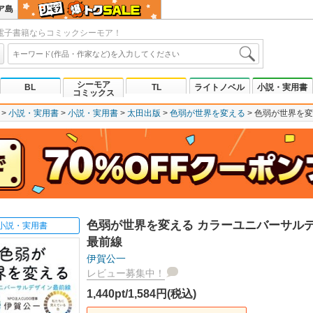
ア島
電子書籍ならコミックシーモア！
シーモア
BL
TL
ライトノベル
小説・実用書
コミックス
小説・実用書
小説・実用書
太田出版
色弱が世界を変える
色弱が世界を変
色弱が世界を変える カラーユニバーサル
小説・実用書
最前線
伊賀公一
レビュー募集中！
1,440pt/1,584円(税込)