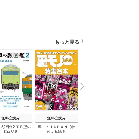
もっと見る
N
x
e
t
無料立読み
無料立読み
無料立読み
の顔図鑑2 国鉄型の
裏モノＪＡＰＡＮ【特
パナソニック コネクト
日本の
江口 明男
鉄人社編集部
上阪徹
鉄道車両 1巻
集】★超ボリューム版６
大企業をいかに変えるか
20
４０ページ★１２冊★全
1巻