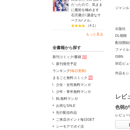
だったので、気まま
ジャンル
に魔術を極めます
石沢庸介
/
謙虚なサ
ークル
/
メル。
（4.1）
出版社
もっと見る
DL期限
配信開始
全書籍から探す
ファイル
ISBN
新刊コミック/書籍
対応ビュ
新刊発売予定
ランキング
(毎日更新)
作品をシ
まるごと無料コミック
少女・女性無料マンガ
少年・青年無料マンガ
レビ
BL無料マンガ
お得なSALE
色弱が
先行配信作品
レビュー
ご来店ポイント毎日GET
シーモアでポイ活