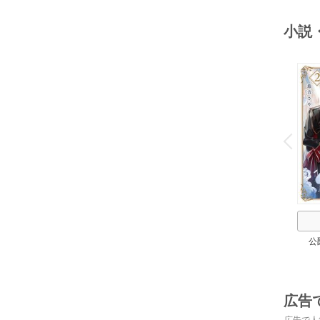
小説
o
v
P
r
e
i
u
公
広告