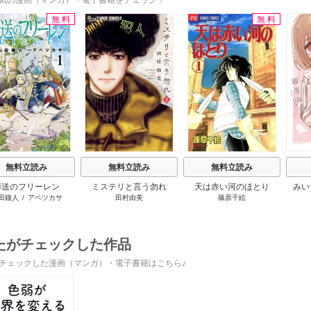
気の漫画（マンガ）・電子書籍をチェック！
無料
無料
s
無料立読み
無料立読み
無料立読み
葬送のフリーレン
ミステリと言う勿れ
天は赤い河のほとり
みい
田鐘人
/
アベツカサ
田村由美
篠原千絵
たがチェックした作品
チェックした漫画（マンガ）・電子書籍はこちら♪