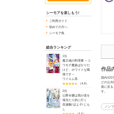
シーモアを楽しもう!
ご利用ガイド
初めての方へ
シーモア島
総合ランキング
1位
魔王城の料理番 ～コ
ワモテ魔族ばかりだ
作品
けど、ホワイトな職
場です～
国内32
ワイエム系
どの公共
（4.8）
面に至る
2位
す。
公爵令嬢は我が道を
場当たり的に行く
高瀬雛
/
ぽよ子
/
にも
ノン
し
（4.4）