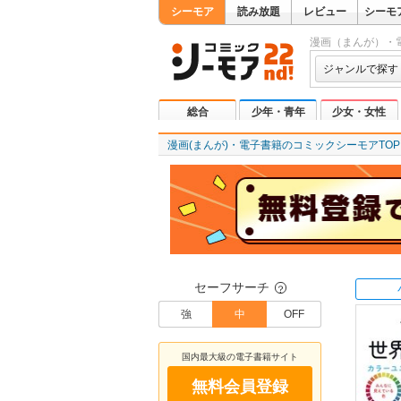
シーモア
読み放題
レビュー
シーモ
漫画（まんが）・
ジャンルで探す
総合
少年・青年
少女・女性
漫画(まんが)・電子書籍のコミックシーモアTOP
セーフサーチ
？
強
中
OFF
国内最大級の電子書籍サイト
無料会員登録