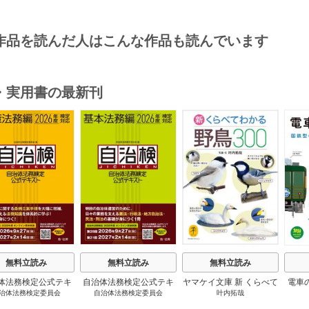
作品を読んだ人はこんな作品も読んでいます
・実用書の最新刊
s
無料立読み
無料立読み
無料立読み
体法務検定公式テキ
自治体法務検定公式テキ
ヤマケイ文庫 新 くらべて
電車
治体法務検定委員会
自治体法務検定委員会
叶内拓哉
 政策法務編 ２０
スト 基本法務編 ２０
わかる野鳥300 1巻
６年度検定対応 1巻
２６年度検定対応 1巻