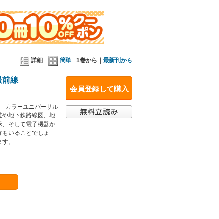
詳細
簡単
1巻から｜
最新刊から
最前線
会員登録して購入
！ カラーユニバーサル
道や地下鉄路線図、地
示、そして電子機器か
方もいることでしょ
ます。