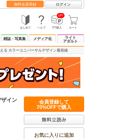
無料会員登録
ログイン
UP!
はじめて
ヘルプ
PT購入
カート
ライト
雑誌・写真集
メディア化
アダルト
える カラーユニバーサルデザイン最前線
デザイン
会員登録して
70%OFFで購入
お気に入りに追加