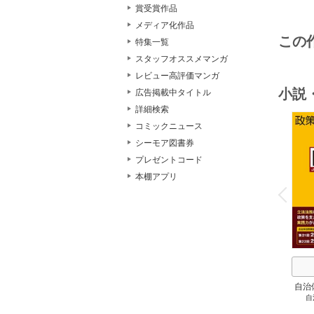
賞受賞作品
メディア化作品
この
特集一覧
スタッフオススメマンガ
レビュー高評価マンガ
小説
広告掲載中タイトル
詳細検索
コミックニュース
シーモア図書券
プレゼントコード
o
本棚アプリ
v
P
r
e
i
u
自治
自
スト
２