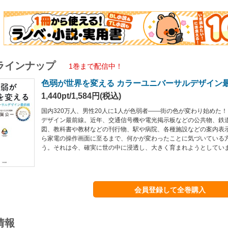
ラインナップ
1巻まで配信中！
色弱が世界を変える カラーユニバーサルデザイン
1,440pt/1,584円(税込)
国内320万人、男性20人に1人が色弱者――街の色が変わり始めた
デザイン最前線。近年、交通信号機や電光掲示板などの公共物、鉄
図、教科書や教材などの刊行物、駅や病院、各種施設などの案内表
ら家電の操作画面に至るまで、何かが変わったことに気づいている
う。それは今、確実に世の中に浸透し、大きく育まれようとしてい
会員登録して全巻購入
情報