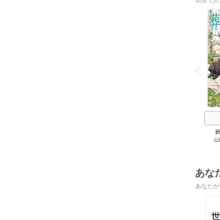
広告で人
o
v
P
r
e
i
u
山
あな
あなたが