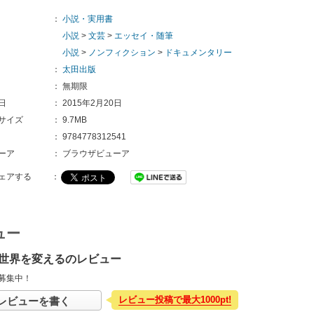
：
小説・実用書
小説
>
文芸
>
エッセイ・随筆
小説
>
ノンフィクション
>
ドキュメンタリー
：
太田出版
：
無期限
日
：
2015年2月20日
サイズ
：
9.7MB
：
9784778312541
ーア
：
ブラウザビューア
ェアする
：
ュー
世界を変えるのレビュー
募集中！
レビュー投稿で最大1000pt!
レビューを書く