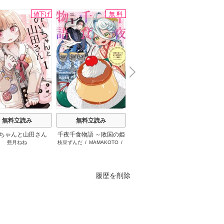
値下げ
無料
無料
N
x
e
t
無料立読み
無料立読み
無料立読み
ちゃんと山田さん
千夜千食物語 ～敗国の姫
主人恋日記
もう興
亜月ねね
枝豆ずんだ
/
MAMAKOTO
/
吉永ゆう
和泉
ですが氷の皇子殿下がど
れた令
鴉羽凛燈
うも溺愛してくれていま
す～
履歴を削除