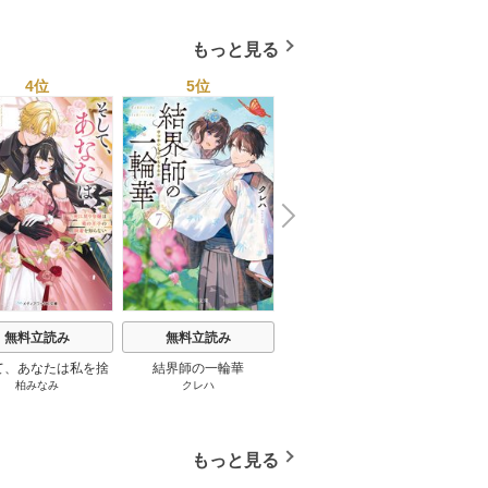
国４７都道府県を代表す
る最高のフーゾク★エロ
もっと見る
トレンド年間ベスト★お
っさん５０人の体験から
4位
5位
6位
学ぶ★夢のようなエロい
楽園３０ 1巻
N
x
e
t
無料立読み
無料立読み
無料立読み
て、あなたは私を捨
結界師の一輪華
わたしの幸せな結婚
恋とは
柏みなみ
クレハ
顎木あくみ
/
月岡月穂
てる
もっと見る