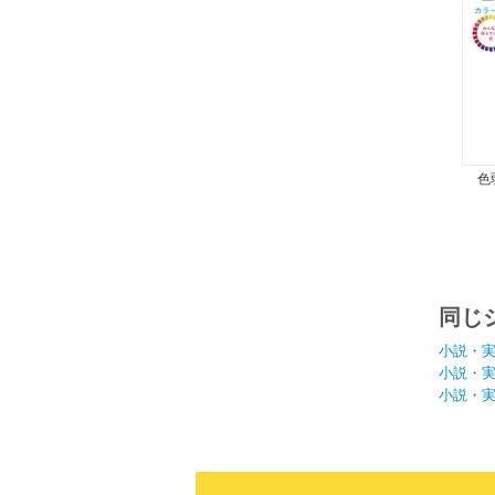
色
同じ
小説・
小説・
小説・