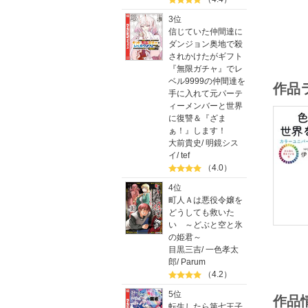
3位
信じていた仲間達に
ダンジョン奥地で殺
されかけたがギフト
『無限ガチャ』でレ
ベル9999の仲間達を
作品
手に入れて元パーテ
ィーメンバーと世界
に復讐＆『ざま
ぁ！』します！
大前貴史
/
明鏡シス
イ
/
tef
（4.0）
4位
町人Ａは悪役令嬢を
どうしても救いた
い ～どぶと空と氷
の姫君～
目黒三吉
/
一色孝太
郎
/
Parum
（4.2）
5位
作品
転生したら第七王子