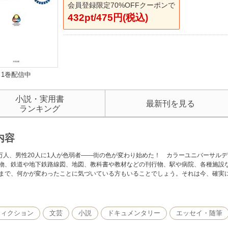
会員登録限定70%OFFクーポンで
432pt/475円(税込)
1巻配信中
小説・実用書
最新刊を見る
ランキング
内容
0万人、男性20人に1人が色弱者――街の色が変わり始めた！ カラーユニバーサル
物、鉄道や地下鉄路線図、地図、教科書や教材などの刊行物、駅や病院、各種施設
まで、何かが変わったことに気づいている方もいることでしょう。それは今、確実
フィクション
文芸
小説
ドキュメンタリー
エッセイ・随筆