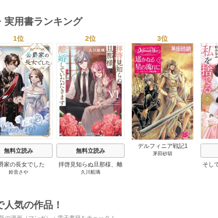
・実用書ランキング
1位
2位
3位
s
デルフィニア戦記1
無料立読み
無料立読み
茅田砂胡
爵家の長女でした
拝啓見知らぬ旦那様、離
そし
鈴音さや
久川航璃
婚していただきます
で人気の作品！