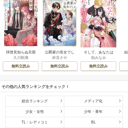
拝啓見知らぬ旦那
公爵家の長女でし
そして、あなたは
久川航璃
鈴音さや
柏みなみ
様、離婚していた
た
私を捨てる
だきます
無料立読み
無料立読み
無料立読み
その他の人気ランキングをチェック！
総合ランキング
メディア化
少女・女性
少年・青年
TL・レディコミ
BL