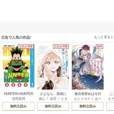
もっと見る
広告で人気の作品!
立読み増量
立読み増量
無料
HUNTER×HUNTER
さよなら、英雄に
無自覚聖女は今日
こ
冨樫義博
進む
/
遠雷
/
とき
えとうヨナ
/
あー
え
モノクロ版
なった旦那様 ～
も無意識に力を垂
先
間
もんど
/
あんべよ
A
ただ祈るだけの役
れ流す ～公爵家
か
無料立読み
無料立読み
無料立読み
しろう
エ
立たずな妻のはず
の落ちこぼれ令
ら
阿