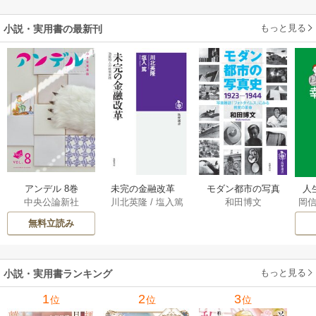
でしたが……～
嬢、嫁ぎ先で幸せ
を掴み取る～
もっと見る
小説・実用書の最新刊
アンデル 8巻
未完の金融改革
モダン都市の写真
人
中央公論新社
川北英隆
/
塩入篤
和田博文
岡
――池尾和人の政
史 1923－1944
教
策実践 1巻
――写真雑誌「フ
の
無料立読み
ォトタイムス」に
みる視覚の革命 1巻
もっと見る
小説・実用書ランキング
1
2
3
位
位
位