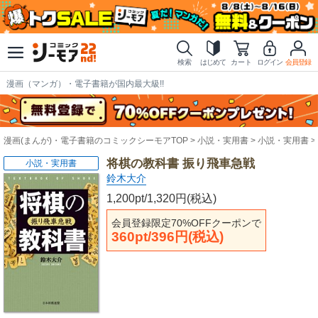
検索
はじめて
カート
ログイン
会員登録
漫画（マンガ）・電子書籍が国内最大級!!
漫画(まんが)・電子書籍のコミックシーモアTOP
小説・実用書
小説・実用書
将棋の教科書 振り飛車急戦
小説・実用書
鈴木大介
1,200pt/1,320円(税込)
会員登録限定70%OFFクーポンで
360pt/396円(税込)