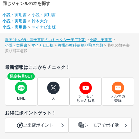
同じジャンルの本を探す
小説・実用書
>
小説・実用書
小説・実用書
>
鈴木大介
小説・実用書
>
マイナビ出版
漫画(まんが)・電子書籍のコミックシーモアTOP
小説・実用書
小説・実用書
マイナビ出版
将棋の教科書 振り飛車急戦
将棋の教科書
振り飛車急戦
最新情報はここからチェック！
限定特典GET
シーモア
メルマガ
LINE
X
ちゃんねる
登録
お得にポイントゲット！
ご来店ポイント
シーモアでポイ活