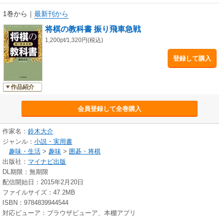
本書は、複雑になってしまった最新戦法や定跡手順を詳細に解説するもの
1巻から
｜
最新刊から
ではありません。定跡書に載っていない局面が現れた場合でも柔軟に対応
将棋の教科書 振り飛車急戦
できるように、「考え方」「指し方のコツ」を伝授することを主眼として
います。特に将棋の基礎は覚えたものの、実際どのように指し進めていけ
1,200pt/1,320円(税込)
ばいいのか分からない、という方にお勧めです。第一線で活躍する鈴木大
登録して購入
介八段執筆なので、安心して取り組めることと思います。本書で振り飛車
急戦の指し方、考え方をマスターして、堅い美濃囲いで駒をさばき、圧倒
的な優位に立つ振り飛車の快感をぜひ味わってください。
作品紹介
会員登録して全巻購入
作家名：
鈴木大介
ジャンル：
小説・実用書
趣味・生活
>
趣味
>
囲碁・将棋
出版社：
マイナビ出版
DL期限：無期限
配信開始日：2015年2月20日
ファイルサイズ：47.2MB
ISBN：9784839944544
対応ビューア：ブラウザビューア、本棚アプリ