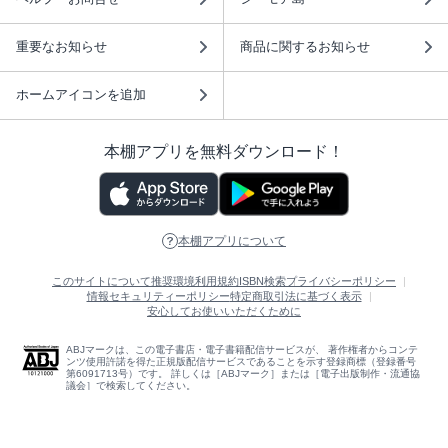
重要なお知らせ
商品に関するお知らせ
ホームアイコンを追加
本棚アプリを無料ダウンロード！
本棚アプリについて
このサイトについて
推奨環境
利用規約
ISBN検索
プライバシーポリシー
情報セキュリティーポリシー
特定商取引法に基づく表示
安心してお使いいただくために
ABJマークは、この電子書店・電子書籍配信サービスが、 著作権者からコンテ
ンツ使用許諾を得た正規版配信サービスであることを示す登録商標（登録番号
第6091713号）です。 詳しくは［ABJマーク］または［電子出版制作・流通協
議会］で検索してください。
(C)NTTソルマーレ