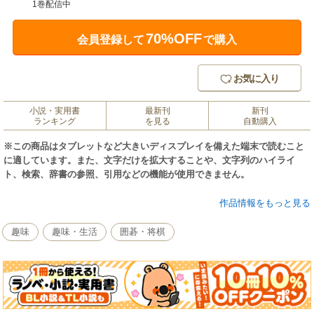
1巻配信中
70%OFF
会員登録して
で購入
お気に入り
小説・実用書
最新刊
新刊
ランキング
を見る
自動購入
※この商品はタブレットなど大きいディスプレイを備えた端末で読むこと
に適しています。また、文字だけを拡大することや、文字列のハイライ
ト、検索、辞書の参照、引用などの機能が使用できません。
日本将棋連盟が初段までの道のりを強力にサポートする「将棋の教科書シ
作品情報をもっと見る
リーズ」の第１弾！振り飛車党のトッププロ鈴木大介八段が「振り飛車VS
居飛車急戦」について序盤から終盤まで、振り飛車側の指し方、考え方を
趣味
趣味・生活
囲碁・将棋
イラスト入りで丁寧に解説しています。
【序盤】どのように駒組みすればいいか
【中盤】どのような方針で指していけばいいか
【終盤】どうやって囲いを崩すか、どう受けるか