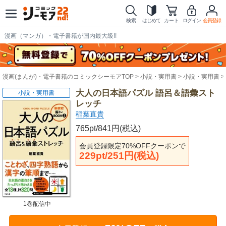
検索
はじめて
カート
ログイン
会員登録
漫画（マンガ）・電子書籍が国内最大級!!
漫画(まんが)・電子書籍のコミックシーモアTOP
小説・実用書
小説・実用書
大人の日本語パズル 語呂＆語彙スト
小説・実用書
レッチ
稲葉直貴
765pt/841円(税込)
会員登録限定70%OFFクーポンで
229pt/251円(税込)
1巻配信中