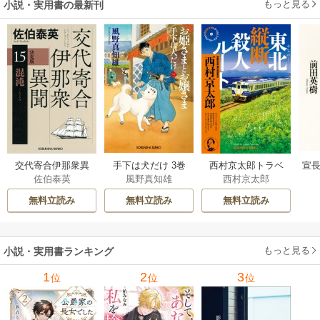
もっと見る
小説・実用書の最新刊
交代寄合伊那衆異
手下は犬だけ 3巻
西村京太郎トラベ
宣長
佐伯泰英
風野真知雄
西村京太郎
聞 15巻
ルミステリー・セ
レクション 2巻
無料立読み
無料立読み
無料立読み
もっと見る
小説・実用書ランキング
1
2
3
位
位
位