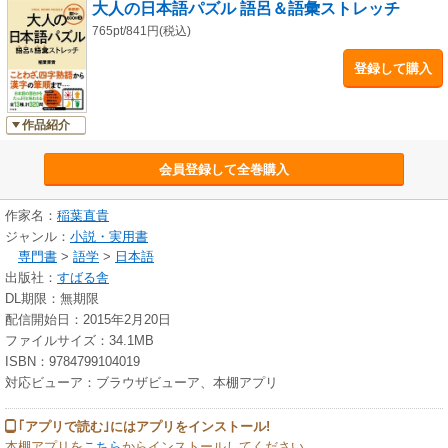
大人の日本語パズル 語呂＆語彙ストレッチ
765pt/841円(税込)
登録して購入
作品紹介
会員登録して全巻購入
作家名：
稲葉直貴
ジャンル：
小説・実用書
専門書
>
語学
>
日本語
出版社：
すばる舎
DL期限：無期限
配信開始日：2015年2月20日
ファイルサイズ：34.1MB
ISBN：9784799104019
対応ビューア：ブラウザビューア、本棚アプリ
｢アプリで読む｣にはアプリをインストール!
本棚アプリを
こちら
からインストールしてください