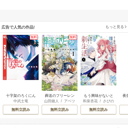
もっと見る
広告で人気の作品!
無料
無料
十字架のろくにん
葬送のフリーレン
もう興味がないと
夜
中武士竜
山田鐘人
/
アベツ
和泉杏花
/
さびの
離婚された令嬢の
は
カサ
ぶち
意外と楽しい新生
無料立読み
無料立読み
無料立読み
活