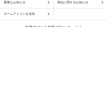
重要なお知らせ
商品に関するお知らせ
ホームアイコンを追加
本棚アプリを無料ダウンロード！
本棚アプリについて
このサイトについて
推奨環境
利用規約
ISBN検索
プライバシーポリシー
情報セキュリティーポリシー
特定商取引法に基づく表示
安心してお使いいただくために
ABJマークは、この電子書店・電子書籍配信サービスが、 著作権者からコンテ
ンツ使用許諾を得た正規版配信サービスであることを示す登録商標（登録番号
第6091713号）です。 詳しくは［ABJマーク］または［電子出版制作・流通協
議会］で検索してください。
(C)NTTソルマーレ