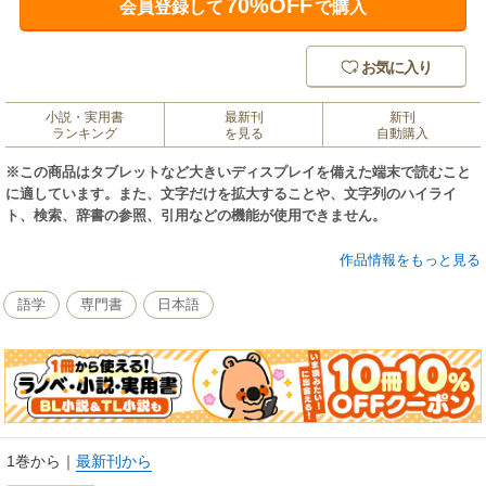
70%OFF
会員登録して
で購入
お気に入り
小説・実用書
最新刊
新刊
ランキング
を見る
自動購入
※この商品はタブレットなど大きいディスプレイを備えた端末で読むこと
に適しています。また、文字だけを拡大することや、文字列のハイライ
ト、検索、辞書の参照、引用などの機能が使用できません。
「新感覚！脳トレＢＯＯＫ」シリーズ第３弾は、理系から文系へ急旋回。
作品情報をもっと見る
ことわざや四字熟語など、広大な日本語の海で≪遊泳≫します。四字熟語
が似た字で誤変換された【匹宇熱話】、複数のヒントから同音異義語を連
語学
専門書
日本語
想する【ミクショナリー】など、日本語の語感や語彙力に加え、ひらめき
や柔軟な発想も鍛えられる「一石二鳥」以上の新種パズル。問題数も大増
量320問。小学生から大人までたっぷり楽しめて、ついでにダジャレのセン
スも磨けるかもしれない一冊。
1巻から
｜
最新刊から