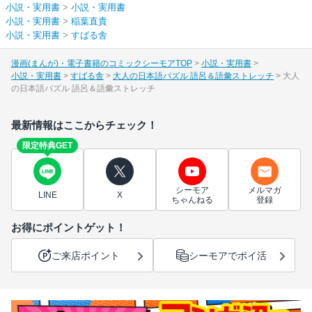
小説・実用書
>
小説・実用書
小説・実用書
>
稲葉直貴
小説・実用書
>
すばる舎
漫画(まんが)・電子書籍のコミックシーモアTOP
小説・実用書
小説・実用書
すばる舎
大人の日本語パズル 語呂＆語彙ストレッチ
大人
の日本語パズル 語呂＆語彙ストレッチ
最新情報はここからチェック！
限定特典GET
シーモア
メルマガ
LINE
X
ちゃんねる
登録
お得にポイントゲット！
ご来店ポイント
シーモアでポイ活