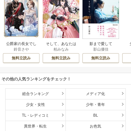
公爵家の長女でし
そして、あなたは
影まで愛して
鈴音さや
柏みなみ
影山優佳
た
私を捨てる
無料立読み
無料立読み
無料立読み
その他の人気ランキングをチェック！
総合ランキング
メディア化
少女・女性
少年・青年
TL・レディコミ
BL
異世界・転生
お色気