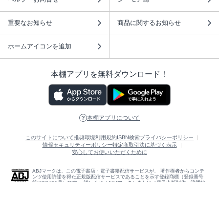
重要なお知らせ
商品に関するお知らせ
ホームアイコンを追加
本棚アプリを無料ダウンロード！
本棚アプリについて
このサイトについて
推奨環境
利用規約
ISBN検索
プライバシーポリシー
情報セキュリティーポリシー
特定商取引法に基づく表示
安心してお使いいただくために
ABJマークは、この電子書店・電子書籍配信サービスが、 著作権者からコンテ
ンツ使用許諾を得た正規版配信サービスであることを示す登録商標（登録番号
第6091713号）です。 詳しくは［ABJマーク］または［電子出版制作・流通協
議会］で検索してください。
(C)NTTソルマーレ