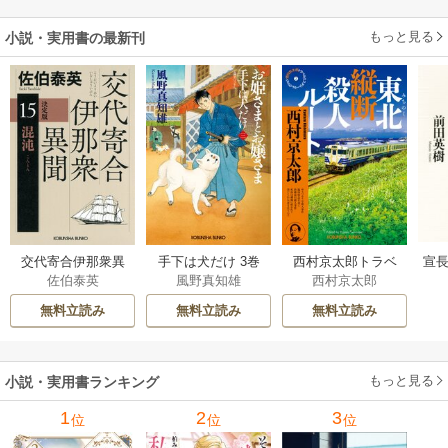
もっと見る
小説・実用書の最新刊
交代寄合伊那衆異
手下は犬だけ 3巻
西村京太郎トラベ
宣長
佐伯泰英
風野真知雄
西村京太郎
聞 15巻
ルミステリー・セ
レクション 2巻
無料立読み
無料立読み
無料立読み
もっと見る
小説・実用書ランキング
1
2
3
位
位
位