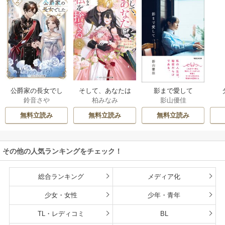
公爵家の長女でし
そして、あなたは
影まで愛して
鈴音さや
柏みなみ
影山優佳
た
私を捨てる
無料立読み
無料立読み
無料立読み
その他の人気ランキングをチェック！
総合ランキング
メディア化
少女・女性
少年・青年
TL・レディコミ
BL