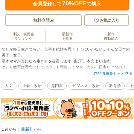
70%OFF
会員登録して
で購入
無料立読み
お気に入り
小説・実用書
最新刊
新刊
ランキング
を見る
自動購入
なぜか毎日生きづらい、仕事も結婚も思うようにいかない…そんな日本の
男子、女子。
尾木ママが楽になる生き方を提案します! (以下、本文より抜粋)
ゆとり教育は理念としては少しも間違ってなかったの。日本だけなのよ、
「脱ゆとり」で揺り戻しになっているような国は。「ゆとり=悪いこと」で
作品情報をもっと見る
まとめてしまい、批判の中身が何もないんだから。
今、老いも若きも、小さな人間関係で大きくつまずいてしまっているんで
人文
社会・政治
専門書
ビジネス・政治
教育学
す。こうしたことは、中学校から高校に入学するころくらいまでに対処法
を体得しておくべき話。そのための学校であり、そこにはクラスがあっ
て、部活があって、学校行事があるはずなんだけど、本当に今の日本の教
育っておかしなことになっていると思います。
理想というのは、つまり、現実を変えたいという意思のあらわれ。それが
どんなに現実とかけ離れていたって構わないじゃないですか。誰もあなた
を笑う人なんていないし、「現実を見ていないよね」と馬鹿にするお友達
1巻から
｜
最新刊から
のほうがよほどかわいそうなんです。