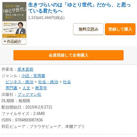
生きづらいのは「ゆとり世代」だから、と思っ
ている君たちへ
1,333pt/1,466円(税込)
無料立読み
登録して購入
作品紹介
会員登録して全巻購入
作家名：
尾木直樹
ジャンル：
小説・実用書
ビジネス・政治
>
社会・政治
>
社会
専門書
>
人文
>
教育学
出版社：
ブックマン社
DL期限：無期限
配信開始日：2015年2月27日
ファイルサイズ：2.6MB
ISBN：9784893087836
対応ビューア：ブラウザビューア、本棚アプリ