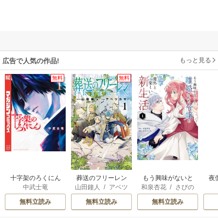
もっと見る
広告で人気の作品!
無料
無料
十字架のろくにん
葬送のフリーレン
もう興味がないと
夜
中武士竜
山田鐘人
/
アベツ
和泉杏花
/
さびの
離婚された令嬢の
は
カサ
ぶち
意外と楽しい新生
無料立読み
無料立読み
無料立読み
活