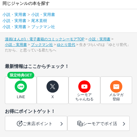
同じジャンルの本を探す
小説・実用書
>
小説・実用書
小説・実用書
>
尾木直樹
小説・実用書
>
ブックマン社
漫画(まんが)・電子書籍のコミックシーモアTOP
小説・実用書
小説・実用書
ブックマン社
ゆとり世代
生きづらいのは「ゆとり世代」
だから、と思っている君たちへ
最新情報はここからチェック！
限定特典GET
シーモア
メルマガ
LINE
X
ちゃんねる
登録
お得にポイントゲット！
ご来店ポイント
シーモアでポイ活