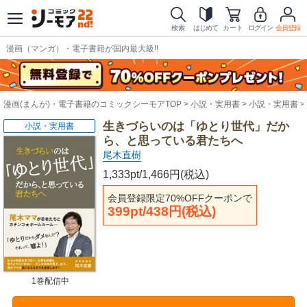
検索
はじめて
カート
ログイン
会員登録
漫画（マンガ）・電子書籍が国内最大級!!
漫画(まんが)・電子書籍のコミックシーモアTOP
小説・実用書
小説・実用書
生きづらいのは「ゆとり世代」だか
小説・実用書
ら、と思っている君たちへ
尾木直樹
1,333pt/1,466円(税込)
会員登録限定70%OFFクーポンで
399pt/438円(税込)
1巻配信中