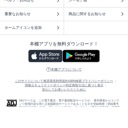
ヘルプ・お問合せ
シーモア島
重要なお知らせ
商品に関するお知らせ
ホームアイコンを追加
本棚アプリを無料ダウンロード！
本棚アプリについて
このサイトについて
推奨環境
利用規約
ISBN検索
プライバシーポリシー
情報セキュリティーポリシー
特定商取引法に基づく表示
安心してお使いいただくために
ABJマークは、この電子書店・電子書籍配信サービスが、 著作権者からコンテ
ンツ使用許諾を得た正規版配信サービスであることを示す登録商標（登録番号
第6091713号）です。 詳しくは［ABJマーク］または［電子出版制作・流通協
議会］で検索してください。
(C)NTTソルマーレ