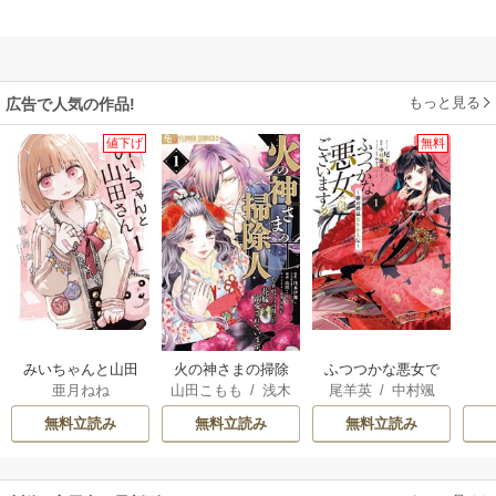
もっと見る
広告で人気の作品!
値下げ
無料
みいちゃんと山田
火の神さまの掃除
ふつつかな悪女で
亜月ねね
山田こもも
/
浅木
尾羊英
/
中村颯
さん
人ですが、いつの
はございますが ～
伊都
/
SNC
希
/
ゆき哉
間にか花嫁として
雛宮蝶鼠とりかえ
無料立読み
無料立読み
無料立読み
溺愛されています
伝～