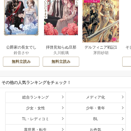
公爵家の長女でし
拝啓見知らぬ旦那
そ
デルフィニア戦記1
鈴音さや
久川航璃
茅田砂胡
た
様、離婚していた
だきます
無料立読み
無料立読み
その他の人気ランキングをチェック！
総合ランキング
メディア化
少女・女性
少年・青年
TL・レディコミ
BL
異世界・転生
お色気