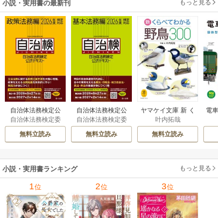
もっと見る
小説・実用書の最新刊
自治体法務検定公
自治体法務検定公
ヤマケイ文庫 新 く
電車
自治体法務検定委
自治体法務検定委
叶内拓哉
式テキスト 政策
式テキスト 基本
らべてわかる野鳥3
型
員会
員会
法務編 ２０２６
法務編 ２０２６
00 1巻
無料立読み
無料立読み
無料立読み
年度検定対応 1巻
年度検定対応 1巻
もっと見る
小説・実用書ランキング
1
2
3
位
位
位