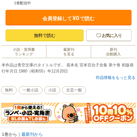
1巻配信中
¥0
会員登録して
で読む
無料で読む
お気に入り
小説・実用書
最新刊
新刊
ランキング
を見る
自動購入
本作品は青空文庫のタイトルです。 底本名:宮本百合子全集 第十巻 初版発
行年月日:1980（昭和55）年12月20日
作品情報をもっと見る
無料
一般小説
小説
文芸一般
1巻から
｜
最新刊から