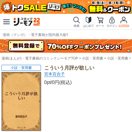
検索
はじめて
カート
ログイン
会員登録
漫画（マンガ）・電子書籍が国内最大級!!
漫画(まんが)・電子書籍のコミックシーモアTOP
小説・実用書
小説・実用書
こういう月評が欲しい
小説・実用書
宮本百合子
0pt/0円(税込)