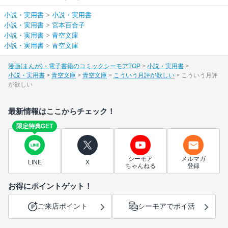
小説・実用書
>
小説・実用書
小説・実用書
>
宮本百合子
小説・実用書
>
青空文庫
小説・実用書
>
青空文庫
漫画(まんが)・電子書籍のコミックシーモアTOP
小説・実用書
小説・実用書
青空文庫
青空文庫
こういう月評が欲しい
こういう月評
が欲しい
最新情報はここからチェック！
限定特典GET
シーモア
メルマガ
LINE
X
ちゃんねる
登録
お得にポイントゲット！
ご来店ポイント
シーモアでポイ活