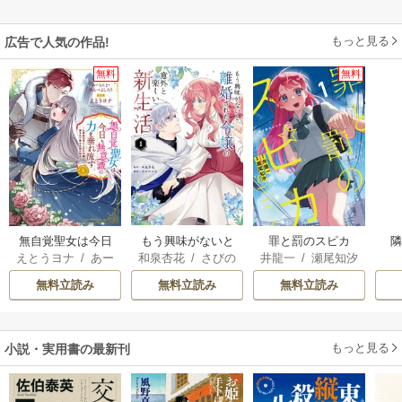
もっと見る
広告で人気の作品!
無料
無料
無自覚聖女は今日
もう興味がないと
罪と罰のスピカ
えとうヨナ
/
あー
和泉杏花
/
さびの
井龍一
/
瀬尾知汐
も無意識に力を垂
離婚された令嬢の
もんど
/
あんべよ
ぶち
れ流す ～公爵家
意外と楽しい新生
無料立読み
無料立読み
無料立読み
しろう
の落ちこぼれ令
活
嬢、嫁ぎ先で幸せ
を掴み取る～
もっと見る
小説・実用書の最新刊