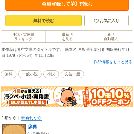
¥0
会員登録して
で読む
無料で読む
お気に入り
小説・実用書
最新刊
新刊
ランキング
を見る
自動購入
本作品は青空文庫のタイトルです。 底本名:戸坂潤全集別巻 初版発行年月
日:1979（昭和54）年11月20日
作品情報をもっと見る
無料
一般小説
小説
文芸一般
1巻から
｜
最新刊から
辞典
0pt/0円(税込)