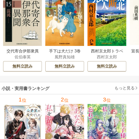
交代寄合伊那衆異
手下は犬だけ 3巻
西村京太郎トラベ
宣長
佐伯泰英
風野真知雄
西村京太郎
聞 15巻
ルミステリー・セ
レクション 2巻
無料立読み
無料立読み
無料立読み
もっと見る
小説・実用書ランキング
1
2
3
位
位
位