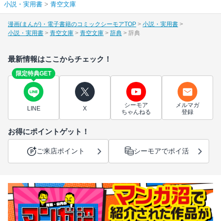
小説・実用書
>
青空文庫
漫画(まんが)・電子書籍のコミックシーモアTOP
小説・実用書
小説・実用書
青空文庫
青空文庫
辞典
辞典
最新情報はここからチェック！
限定特典GET
シーモア
メルマガ
LINE
X
ちゃんねる
登録
お得にポイントゲット！
ご来店ポイント
シーモアでポイ活