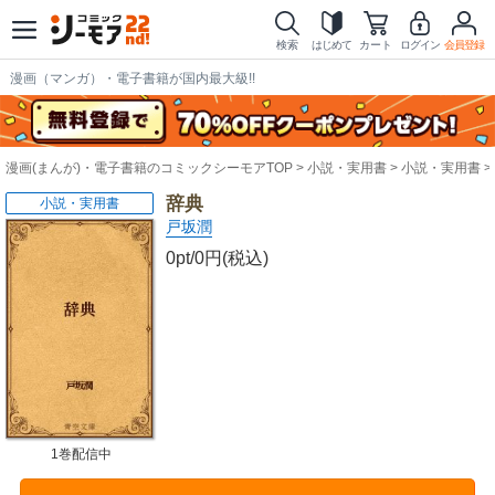
検索
はじめて
カート
ログイン
会員登録
漫画（マンガ）・電子書籍が国内最大級!!
漫画(まんが)・電子書籍のコミックシーモアTOP
小説・実用書
小説・実用書
辞典
小説・実用書
戸坂潤
0pt/0円(税込)
1巻配信中