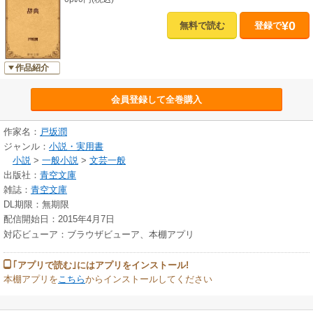
¥0
無料で読む
登録で
作品紹介
会員登録して全巻購入
作家名：
戸坂潤
ジャンル：
小説・実用書
小説
>
一般小説
>
文芸一般
出版社：
青空文庫
雑誌：
青空文庫
DL期限：無期限
配信開始日：2015年4月7日
対応ビューア：ブラウザビューア、本棚アプリ
｢アプリで読む｣にはアプリをインストール!
本棚アプリを
こちら
からインストールしてください