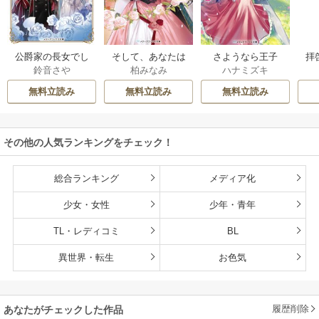
公爵家の長女でし
そして、あなたは
さようなら王子
拝
鈴音さや
柏みなみ
ハナミズキ
た
私を捨てる
様、どうか私のこ
様
とは忘れてくださ
無料立読み
無料立読み
無料立読み
い
その他の人気ランキングをチェック！
総合ランキング
メディア化
少女・女性
少年・青年
TL・レディコミ
BL
異世界・転生
お色気
履歴削除
あなたがチェックした作品