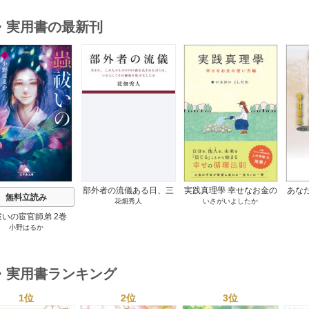
・実用書の最新刊
s
部外者の流儀ある日、三
実践真理學 幸せなお金の
あな
無料立読み
花畑秀人
いさがいよしたか
木たかしの5000曲を託さ
使い方編 1巻
れたぼくは、いかにして
祓いの宦官師弟 2巻
その価値を最大化したか
小野はるか
1巻
・実用書ランキング
1位
2位
3位