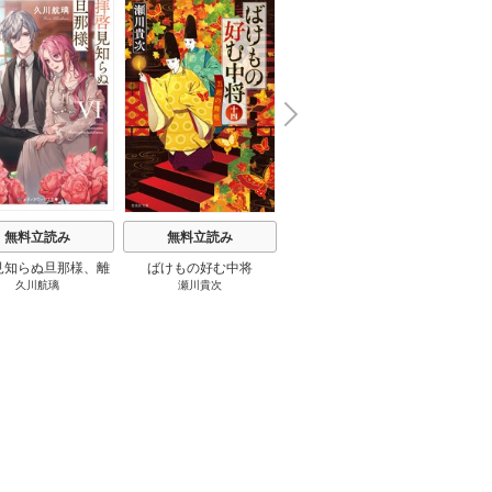
N
x
e
t
無料立読み
無料立読み
無料立読み
見知らぬ旦那様、離
ばけもの好む中将
影まで愛して
結
久川航璃
瀬川貴次
影山優佳
していただきます