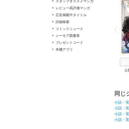
スタッフオススメマンガ
レビュー高評価マンガ
広告掲載中タイトル
o
詳細検索
v
コミックニュース
P
r
e
i
u
シーモア図書券
プレゼントコード
本棚アプリ
公
同じ
小説・
小説・
小説・
小説・