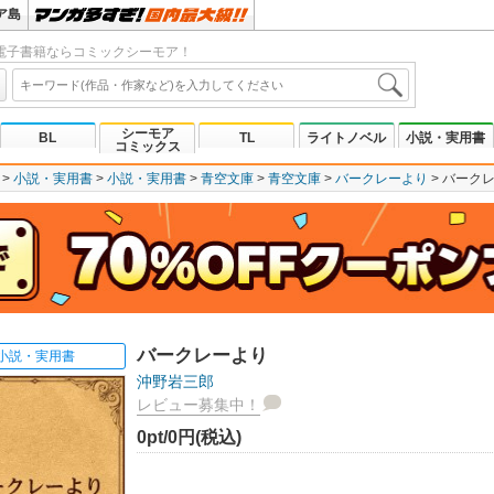
ア島
電子書籍ならコミックシーモア！
シーモア
BL
TL
ライトノベル
小説・実用書
コミックス
小説・実用書
小説・実用書
青空文庫
青空文庫
バークレーより
バーク
バークレーより
小説・実用書
沖野岩三郎
レビュー募集中！
0pt/0円(税込)