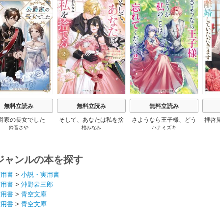
s
無料立読み
無料立読み
無料立読み
爵家の長女でした
そして、あなたは私を捨
さようなら王子様、どう
拝啓
鈴音さや
柏みなみ
ハナミズキ
てる
か私のことは忘れてくだ
婚
さい
ジャンルの本を探す
実用書
>
小説・実用書
実用書
>
沖野岩三郎
実用書
>
青空文庫
実用書
>
青空文庫