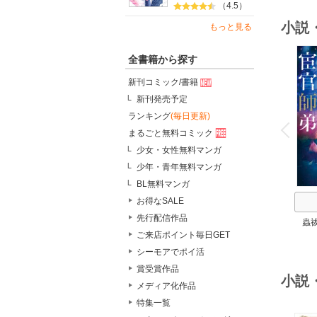
（4.5）
小説
もっと見る
全書籍から探す
新刊コミック/書籍
新刊発売予定
o
ランキング
(毎日更新)
v
P
r
e
i
u
まるごと無料コミック
少女・女性無料マンガ
少年・青年無料マンガ
BL無料マンガ
お得なSALE
先行配信作品
蟲
ご来店ポイント毎日GET
シーモアでポイ活
賞受賞作品
小説
メディア化作品
特集一覧