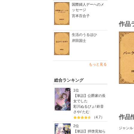
国際婦人デーへのメ
ッセージ
宮本百合子
作品
生活のうるほひ
岸田国士
もっと見る
総合ランキング
1位
【単話】公爵家の長
女でした
彩川ぬるぴょ
/
鈴音
さや
/
たむ
作品
（4.7）
2位
ジャンル
【単話】拝啓見知ら