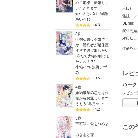
ぬ旦那様、離婚して
いただきます
出版社
紬いろと
/
久川航璃
/
雑誌・レ
あいるむ
DL期限
（4.3）
配信開始
3位
対応ビュ
病弱な悪役令嬢です
が、婚約者が過保護
作品をシ
すぎて逃げ出したい
(私たち犬猿の仲でし
たよね！？)
小箱ハコ
/
沢野いず
レビ
み
（3.5）
バーク
4位
婚約破棄の悪意は娼
レビュー
館からお返しします
うもう
/
皐月めい
（4.2）
5位
宝石箱に愛をつめよ
この
う
みきもと凜