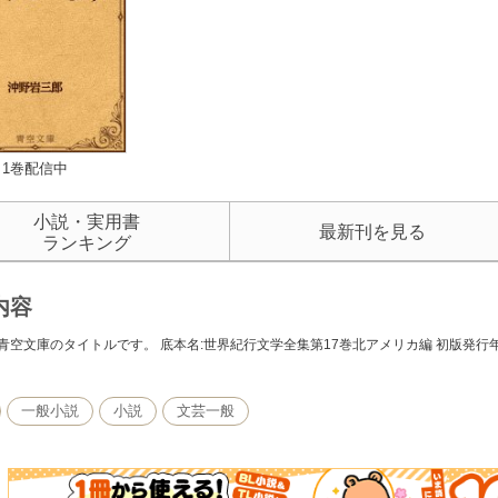
1巻配信中
小説・実用書
最新刊を見る
ランキング
内容
青空文庫のタイトルです。 底本名:世界紀行文学全集第17巻北アメリカ編 初版発行年月日
一般小説
小説
文芸一般