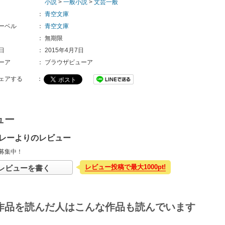
小説
>
一般小説
>
文芸一般
：
青空文庫
ーベル
：
青空文庫
：
無期限
日
：
2015年4月7日
ーア
：
ブラウザビューア
ェアする
：
ュー
レーよりのレビュー
募集中！
レビュー投稿で最大1000pt!
レビューを書く
作品を読んだ人はこんな作品も読んでいます