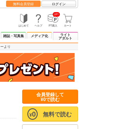
無料会員登録
ログイン
UP!
はじめて
ヘルプ
PT購入
カート
ライト
雑誌・写真集
メディア化
アダルト
レーより
会員登録して
¥0で読む
0
無料で読む
¥