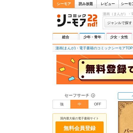
シーモア
読み放題
レビュー
シーモ
漫画（まんが）・
ジャンルで探す
総合
少年・青年
少女・女性
漫画(まんが)・電子書籍のコミックシーモアTOP
セーフサーチ
？
強
中
OFF
国内最大級の電子書籍サイト
無料会員登録