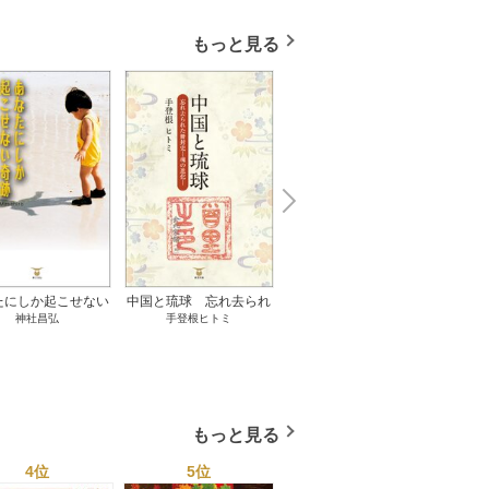
もっと見る
N
x
e
t
たにしか起こせない
中国と琉球 忘れ去られ
ささやかな、あるいは取
ゲー
神社昌弘
手登根ヒトミ
八木詠美
奇跡 1巻
た冊封史―魂の進化― 1
り返しがつかないもの 1
――ｅ
巻
巻
教育
もっと見る
4位
5位
6位