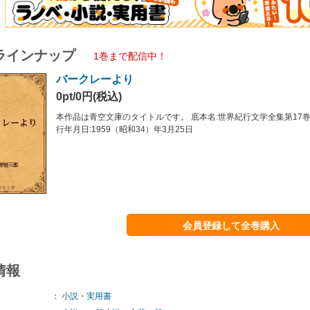
ラインナップ
1巻まで配信中！
バークレーより
0pt/0円(税込)
本作品は青空文庫のタイトルです。 底本名:世界紀行文学全集第17
行年月日:1959（昭和34）年3月25日
会員登録して全巻購入
情報
：
小説・実用書