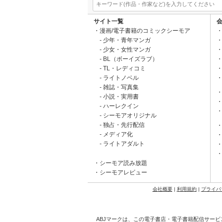
サイト一覧
漫画/電子書籍のコミックシーモア
少年・青年マンガ
少女・女性マンガ
BL（ボーイズラブ）
TL・レディコミ
ライトノベル
雑誌・写真集
小説・実用書
ハーレクイン
シーモアオリジナル
独占・先行配信
メディア化
ライトアダルト
シーモア読み放題
シーモアレビュー
会社概要
|
利用規約
|
プライバ
ABJマークは、この電子書店・電子書籍配信サービ