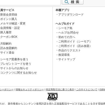
会員サービス
本棚アプリ
新規会員登録
アプリダウンロード
ポイント購入
メルマガ確認・変更
ヘルプ&ガイド
会員情報・設定
シーモア島
購入履歴
ヘルプ/お問合せ
クーポンBOX
初めての方へ
ご利用ガイド（シーモア）
月額解約
ご利用ガイド（読み放題）
読み放題解約
作品のリクエスト
サイト退会
推奨環境
シーモア図書券を使う
サイトマップ
プレゼントコードを使う
サイトからのお知らせ
コンテンツに関するお知らせ
シーポリシー
|
情報セキュリティポリシー
|
特定商取引法に基づく表示
|
このサイトについて
|
ISB
スが、 著作権者からコンテンツ使用許諾を得た正規版配信サービスであることを示す登録商標（