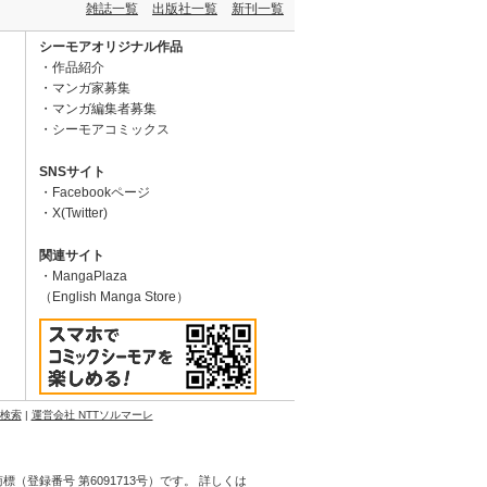
雑誌一覧
出版社一覧
新刊一覧
シーモアオリジナル作品
作品紹介
マンガ家募集
マンガ編集者募集
シーモアコミックス
SNSサイト
Facebookページ
X(Twitter)
関連サイト
MangaPlaza
（English Manga Store）
N検索
|
運営会社 NTTソルマーレ
登録番号 第6091713号）です。 詳しくは