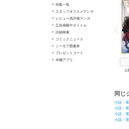
特集一覧
スタッフオススメマンガ
レビュー高評価マンガ
o
v
広告掲載中タイトル
P
r
e
i
u
詳細検索
コミックニュース
シーモア図書券
プレゼントコード
本棚アプリ
公
同じ
小説・
小説・
小説・
小説・