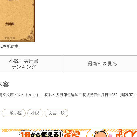
1巻配信中
小説・実用書
最新刊を見る
ランキング
内容
青空文庫のタイトルです。 底本名:犬田卯短編集二 初版発行年月日:1982（昭和57）
一般小説
小説
文芸一般