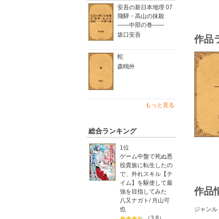
安吾の新日本地理 07
飛騨・高山の抹殺
――中部の巻――
坂口安吾
作品
蛇
森鴎外
もっと見る
総合ランキング
1位
ゲーム中盤で死ぬ悪
役貴族に転生したの
で、外れスキル【テ
イム】を駆使して最
作品
強を目指してみた
八又ナガト
/
月山可
也
ジャンル
（3.8）