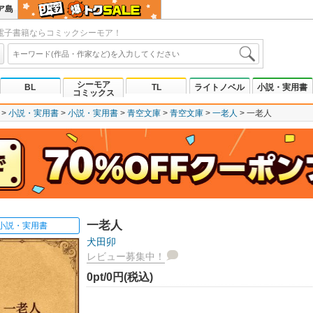
ア島
電子書籍ならコミックシーモア！
シーモア
BL
TL
ライトノベル
小説・実用書
コミックス
小説・実用書
小説・実用書
青空文庫
青空文庫
一老人
一老人
一老人
小説・実用書
犬田卯
レビュー募集中！
0pt/0円(税込)