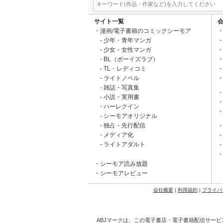
サイト一覧
漫画/電子書籍のコミックシーモア
少年・青年マンガ
少女・女性マンガ
BL（ボーイズラブ）
TL・レディコミ
ライトノベル
雑誌・写真集
小説・実用書
ハーレクイン
シーモアオリジナル
独占・先行配信
メディア化
ライトアダルト
シーモア読み放題
シーモアレビュー
会社概要
|
利用規約
|
プライバ
ABJマークは、この電子書店・電子書籍配信サービ