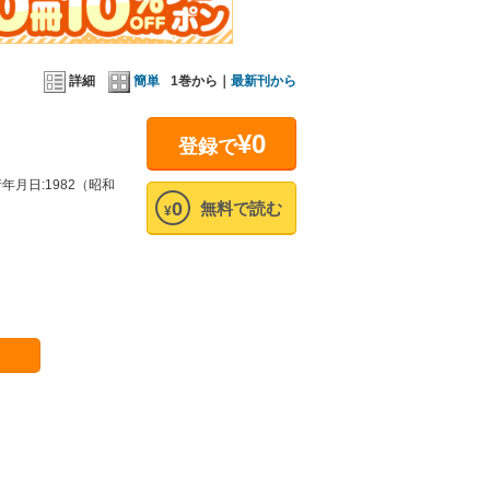
詳細
簡単
1巻から｜
最新刊から
¥0
登録で
月日:1982（昭和
0
無料で読む
¥