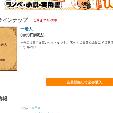
ラインナップ
1巻まで配信中！
一老人
0pt/0円(税込)
本作品は青空文庫のタイトルです。 底本名:犬田卯短編集二 初版発行年
57）年2月15日
会員登録して全巻購入
情報
：
小説・実用書