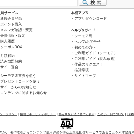
会員サービス
本棚アプリ
新規会員登録
アプリダウンロード
ポイント購入
メルマガ確認・変更
ヘルプ&ガイド
会員情報・設定
シーモア島
購入履歴
ヘルプ/お問合せ
クーポンBOX
初めての方へ
ご利用ガイド（シーモア）
月額解約
ご利用ガイド（読み放題）
読み放題解約
作品のリクエスト
サイト退会
推奨環境
シーモア図書券を使う
サイトマップ
プレゼントコードを使う
サイトからのお知らせ
コンテンツに関するお知らせ
シーポリシー
|
情報セキュリティポリシー
|
特定商取引法に基づく表示
|
このサイトについて
|
ISB
スが、 著作権者からコンテンツ使用許諾を得た正規版配信サービスであることを示す登録商標（