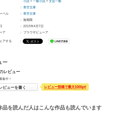
小説
>
一般小説
>
文芸一般
：
青空文庫
ーベル
：
青空文庫
：
無期限
日
：
2015年4月7日
ーア
：
ブラウザビューア
ェアする
：
ュー
のレビュー
募集中！
レビュー投稿で最大1000pt!
レビューを書く
作品を読んだ人はこんな作品も読んでいます