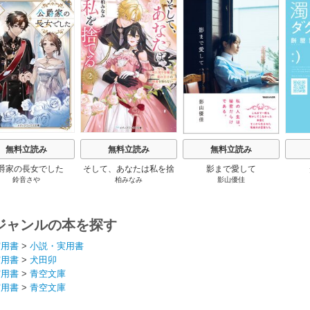
s
無料立読み
無料立読み
無料立読み
爵家の長女でした
そして、あなたは私を捨
影まで愛して
鈴音さや
柏みなみ
影山優佳
てる
ジャンルの本を探す
実用書
>
小説・実用書
実用書
>
犬田卯
実用書
>
青空文庫
実用書
>
青空文庫