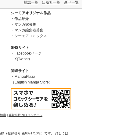
雑誌一覧
出版社一覧
新刊一覧
シーモアオリジナル作品
作品紹介
マンガ家募集
マンガ編集者募集
シーモアコミックス
SNSサイト
Facebookページ
X(Twitter)
関連サイト
MangaPlaza
（English Manga Store）
N検索
|
運営会社 NTTソルマーレ
登録番号 第6091713号）です。 詳しくは