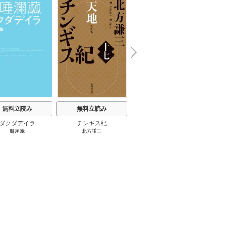
楽園３０ 1巻
N
x
e
t
無料立読み
無料立読み
無料立読み
ダクダデイラ
チンギス紀
東京バンドワゴン
B-PR
餅屋蛾
北方謙三
小路幸也
Ｂ
ジャラ
ディ 
ブック