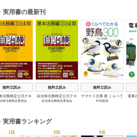
・実用書の最新刊
s
無料立読み
無料立読み
無料立読み
体法務検定公式テキ
自治体法務検定公式テキ
ヤマケイ文庫 新 くらべて
電車
治体法務検定委員会
自治体法務検定委員会
叶内拓哉
 政策法務編 ２０
スト 基本法務編 ２０
わかる野鳥300 1巻
６年度検定対応 1巻
２６年度検定対応 1巻
・実用書ランキング
1位
2位
3位