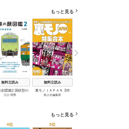
もっと見る
N
x
e
t
無料立読み
無料立読み
無料立読み
の顔図鑑2 国鉄型の
裏モノＪＡＰＡＮ【特
パナソニック コネクト
日本の
江口 明男
鉄人社編集部
上阪徹
鉄道車両 1巻
集】★超ボリューム版６
大企業をいかに変えるか
20
４０ページ★１２冊★全
1巻
国４７都道府県を代表す
る最高のフーゾク★エロ
もっと見る
トレンド年間ベスト★お
っさん５０人の体験から
4位
5位
6位
学ぶ★夢のようなエロい