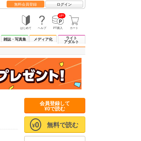
無料会員登録
ログイン
UP!
はじめて
ヘルプ
PT購入
カート
ライト
雑誌・写真集
メディア化
アダルト
会員登録して
¥0で読む
0
無料で読む
¥