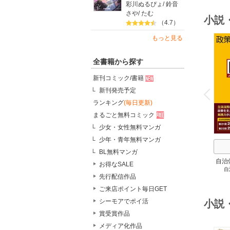
彩川ぬるぴょ
/
鈴音
さや
/
たむ
小説
（4.7）
もっと見る
全書籍から探す
新刊コミック/書籍
o
v
新刊発売予定
P
r
e
i
u
ランキング
(毎日更新)
まるごと無料コミック
少女・女性無料マンガ
少年・青年無料マンガ
BL無料マンガ
自治
お得なSALE
自
スト
先行配信作品
２
ご来店ポイント毎日GET
シーモアでポイ活
小説
賞受賞作品
メディア化作品