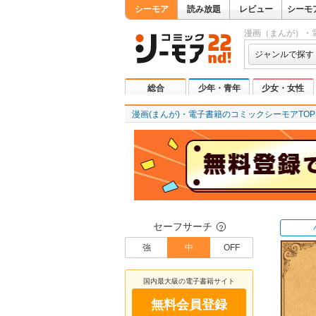
シーモア
読み放題
レビュー
シーモ
漫画（まんが）・
ジャンルで探す
総合
少年・青年
少女・女性
漫画(まんが)・電子書籍のコミックシーモアTOP
セーフサーチ
？
強
中
OFF
国内最大級の電子書籍サイト
無料会員登録