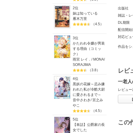
2位
出版社
妹は知っている
雑誌・レ
雁木万里
DL期限
（4.5）
配信開始
対応ビュ
3位
かたわれ令嬢が男装
作品をシ
する理由（コミッ
ク）
雨宮 レイ．
/
MONA
/
SORAJIMA
レビ
（3.8）
4位
一老人
黒妖の花嫁～忌み嫌
われた私が冷酷大尉
レビュー
に愛されるまで～
音中さわき
/
宮之み
やこ
（4.5）
5位
この
【単話】公爵家の長
女でした