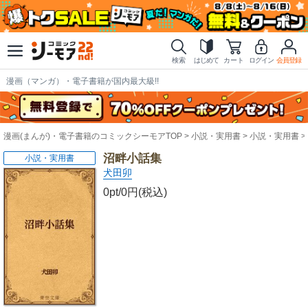
検索
はじめて
カート
ログイン
会員登録
漫画（マンガ）・電子書籍が国内最大級!!
漫画(まんが)・電子書籍のコミックシーモアTOP
小説・実用書
小説・実用書
沼畔小話集
小説・実用書
犬田卯
0pt/0円(税込)