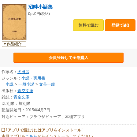
沼畔小話集
0pt/0円(税込)
¥0
無料で読む
登録で
作品紹介
会員登録して全巻購入
作家名：
犬田卯
ジャンル：
小説・実用書
小説
>
一般小説
>
文芸一般
出版社：
青空文庫
雑誌：
青空文庫
DL期限：無期限
配信開始日：2015年4月7日
対応ビューア：ブラウザビューア、本棚アプリ
｢アプリで読む｣にはアプリをインストール!
本棚アプリを
こちら
からインストールしてください