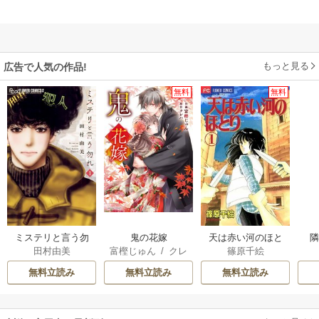
もっと見る
広告で人気の作品!
無料
無料
ミステリと言う勿
鬼の花嫁
天は赤い河のほと
田村由美
富樫じゅん
/
クレ
篠原千絵
れ
り
ハ
無料立読み
無料立読み
無料立読み