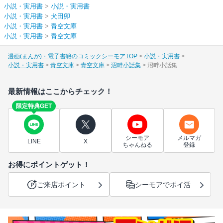
小説・実用書
>
小説・実用書
小説・実用書
>
犬田卯
小説・実用書
>
青空文庫
小説・実用書
>
青空文庫
漫画(まんが)・電子書籍のコミックシーモアTOP
小説・実用書
小説・実用書
青空文庫
青空文庫
沼畔小話集
沼畔小話集
最新情報はここからチェック！
限定特典GET
シーモア
メルマガ
LINE
X
ちゃんねる
登録
お得にポイントゲット！
ご来店ポイント
シーモアでポイ活