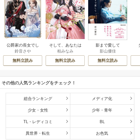
公爵家の長女でし
そして、あなたは
影まで愛して
鈴音さや
柏みなみ
影山優佳
た
私を捨てる
無料立読み
無料立読み
無料立読み
その他の人気ランキングをチェック！
総合ランキング
メディア化
少女・女性
少年・青年
TL・レディコミ
BL
異世界・転生
お色気