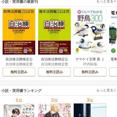
もっと見る
小説・実用書の最新刊
自治体法務検定公
自治体法務検定公
ヤマケイ文庫 新 く
電車
自治体法務検定委
自治体法務検定委
叶内拓哉
式テキスト 政策
式テキスト 基本
らべてわかる野鳥3
型
員会
員会
法務編 ２０２６
法務編 ２０２６
00 1巻
無料立読み
無料立読み
無料立読み
年度検定対応 1巻
年度検定対応 1巻
もっと見る
小説・実用書ランキング
1
2
3
位
位
位