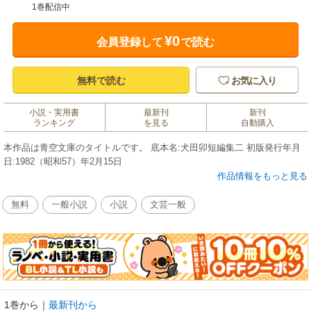
1巻配信中
¥0
会員登録して
で読む
無料で読む
お気に入り
小説・実用書
最新刊
新刊
ランキング
を見る
自動購入
本作品は青空文庫のタイトルです。 底本名:犬田卯短編集二 初版発行年月
日:1982（昭和57）年2月15日
作品情報をもっと見る
無料
一般小説
小説
文芸一般
1巻から
｜
最新刊から