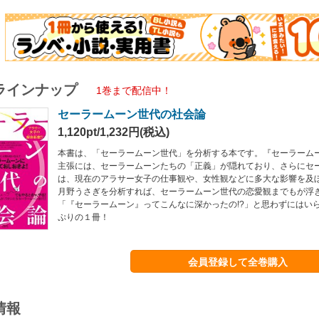
ラインナップ
1巻まで配信中！
セーラームーン世代の社会論
1,120pt/1,232円(税込)
本書は、「セーラームーン世代」を分析する本です。『セーラーム
主張には、セーラームーンたちの「正義」が隠れており、さらにセ
は、現在のアラサー女子の仕事観や、女性観などに多大な影響を及
月野うさぎを分析すれば、セーラームーン世代の恋愛観までもが浮
「『セーラームーン』ってこんなに深かったの!?」と思わずにはい
ぷりの１冊！
会員登録して全巻購入
情報