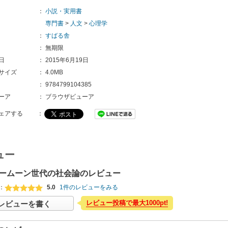
：
小説・実用書
専門書
>
人文
>
心理学
：
すばる舎
：
無期限
日
：
2015年6月19日
サイズ
：
4.0MB
：
9784799104385
ーア
：
ブラウザビューア
ェアする
：
ュー
ームーン世代の社会論のレビュー
：
5.0
1件のレビューをみる
レビュー投稿で最大1000pt!
レビューを書く