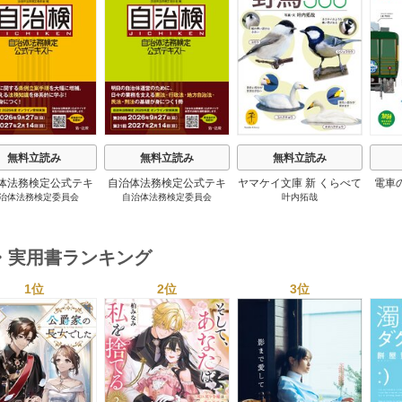
s
無料立読み
無料立読み
無料立読み
体法務検定公式テキ
自治体法務検定公式テキ
ヤマケイ文庫 新 くらべて
電車
治体法務検定委員会
自治体法務検定委員会
叶内拓哉
 政策法務編 ２０
スト 基本法務編 ２０
わかる野鳥300 1巻
６年度検定対応 1巻
２６年度検定対応 1巻
・実用書ランキング
1位
2位
3位
s