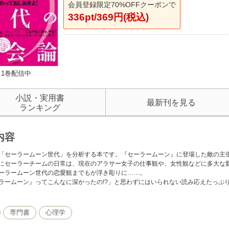
会員登録限定70%OFFクーポンで
336pt/369円(税込)
1巻配信中
小説・実用書
最新刊を見る
ランキング
内容
「セーラームーン世代」を分析する本です。『セーラームーン』に登場した敵の主
にセーラーチームの日常は、現在のアラサー女子の仕事観や、女性観などに多大な
ーラームーン世代の恋愛観までもが浮き彫りに……。
ラームーン』ってこんなに深かったの!?」と思わずにはいられない読み応えたっぷ
専門書
心理学