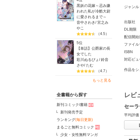
4位
黒妖の花嫁～忌み嫌
ジャンル
われた私が冷酷大尉
に愛されるまで～
出版社
音中さわき
/
宮之み
やこ
DL期限
（4.5）
配信開始
5位
ファイル
【単話】公爵家の長
ISBN
女でした
対応ビュ
彩川ぬるぴょ
/
鈴音
さや
/
たむ
作品をシ
（4.7）
もっと見る
レビ
全書籍から探す
新刊コミック/書籍
セーラ
新刊発売予定
平均評価
ランキング
(毎日更新)
まるごと無料コミック
少女・女性無料マンガ