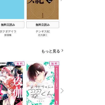
e
t
無料立読み
無料立読み
無料立読み
ダクダデイラ
チンギス紀
東京バンドワゴン
B-PR
餅屋蛾
北方謙三
小路幸也
Ｂ
ジャラ
ディ 
ブック
もっと見る
無料
無料
無料
N
x
e
t