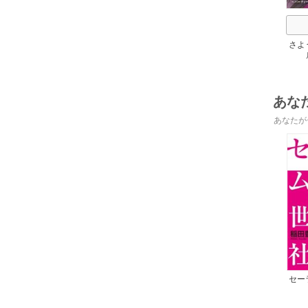
さよ
活 
けて
あな
あなたが
セー