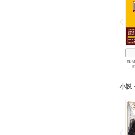
o
v
P
r
e
i
u
自治
自
スト
２
小説
o
v
P
r
e
i
u