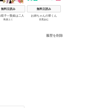
無料立読み
無料立読み
無料立読み
の双子―贄姫は二人
お姉ちゃんの翠くん
鬼の花嫁
みい
島袋ユミ
目黒あむ
富樫じゅん
/
クレハ
王子に愛される―
履歴を削除