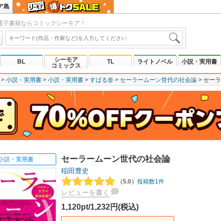
ア島
電子書籍ならコミックシーモア！
シーモア
BL
TL
ライトノベル
小説・実用書
コミックス
小説・実用書
小説・実用書
すばる舎
セーラームーン世代の社会論
セーラ
セーラームーン世代の社会論
小説・実用書
稲田豊史
（5.0）
投稿数1件
レビューを書く
1,120pt/1,232円(税込)