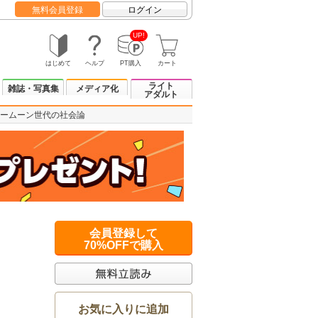
無料会員登録
ログイン
UP!
はじめて
ヘルプ
PT購入
カート
ライト
雑誌・写真集
メディア化
アダルト
ームーン世代の社会論
会員登録して
70%OFFで購入
お気に入りに追加