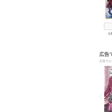
公
広告
広告で人
o
v
P
r
e
i
u