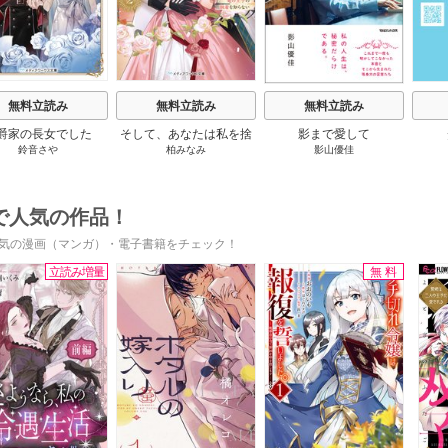
無料立読み
無料立読み
無料立読み
爵家の長女でした
そして、あなたは私を捨
影まで愛して
鈴音さや
柏みなみ
影山優佳
てる
で人気の作品！
気の漫画（マンガ）・電子書籍をチェック！
立読み増量
無料
s