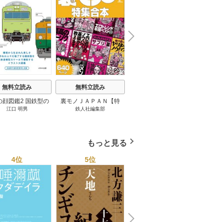
N
x
e
t
無料立読み
無料立読み
無料立読み
の顔図鑑2 国鉄型の
裏モノＪＡＰＡＮ【特
パナソニック コネクト
日本の
江口 明男
鉄人社編集部
上阪徹
鉄道車両 1巻
集】★超ボリューム版６
大企業をいかに変えるか
20
４０ページ★１２冊★全
1巻
国４７都道府県を代表す
る最高のフーゾク★エロ
もっと見る
トレンド年間ベスト★お
っさん５０人の体験から
4位
5位
6位
学ぶ★夢のようなエロい
楽園３０ 1巻
N
x