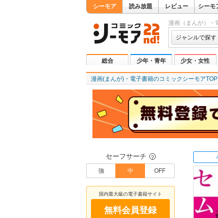
シーモア
読み放題
レビュー
シーモ
漫画（まんが）・
ジャンルで探す
総合
少年・青年
少女・女性
漫画(まんが)・電子書籍のコミックシーモアTOP
セーフサーチ
？
強
中
OFF
国内最大級の電子書籍サイト
無料会員登録