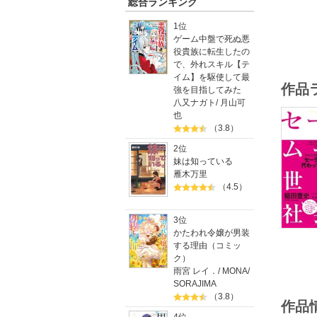
総合ランキング
1位
ゲーム中盤で死ぬ悪
役貴族に転生したの
で、外れスキル【テ
イム】を駆使して最
作品
強を目指してみた
八又ナガト
/
月山可
也
（3.8）
2位
妹は知っている
雁木万里
（4.5）
3位
かたわれ令嬢が男装
する理由（コミッ
ク）
雨宮 レイ．
/
MONA
/
SORAJIMA
（3.8）
作品