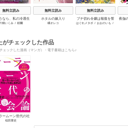
無料立読み
無料立読み
無料立読み
うなら、私の冷遇生
ホタルの嫁入り
ブチ切れ令嬢は報復を誓
夜伽
片桐いくみ
/
頼爾
橘オレコ
はぐれメタボ
/
おおのいも
/
～パーティーで声をか
いました。
の
昌未
きたのがヤバい男だ
った件
たがチェックした作品
チェックした漫画（マンガ）・電子書籍はこちら♪
ラームーン世代の社
稲田豊史
会論