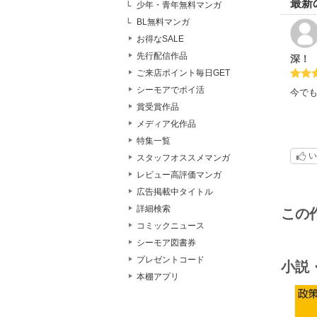
最新
少年・青年無料マンガ
BL無料マンガ
お得なSALE
先行配信作品
深！
ご来店ポイント毎日GET
シーモアでポイ活
今で
賞受賞作品
メディア化作品
特集一覧
い
スタッフオススメマンガ
レビュー高評価マンガ
広告掲載中タイトル
詳細検索
この
コミックニュース
シーモア図書券
プレゼントコード
小説
本棚アプリ