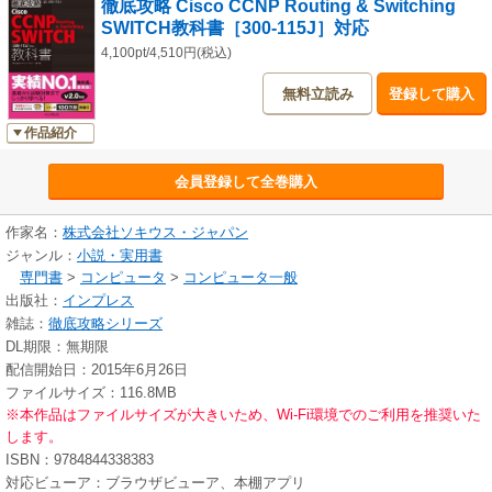
徹底攻略 Cisco CCNP Routing & Switching
SWITCH教科書［300-115J］対応
4,100pt/4,510円(税込)
無料立読み
登録して購入
作品紹介
会員登録して全巻購入
作家名：
株式会社ソキウス・ジャパン
ジャンル：
小説・実用書
専門書
>
コンピュータ
>
コンピュータ一般
出版社：
インプレス
雑誌：
徹底攻略シリーズ
DL期限：無期限
配信開始日：2015年6月26日
ファイルサイズ：116.8MB
※本作品はファイルサイズが大きいため、Wi-Fi環境でのご利用を推奨いた
します。
ISBN：9784844338383
対応ビューア：ブラウザビューア、本棚アプリ