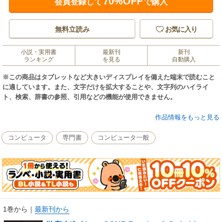
70%OFF
会員登録して
で購入
無料立読み
お気に入り
小説・実用書
最新刊
新刊
ランキング
を見る
自動購入
※この商品はタブレットなど大きいディスプレイを備えた端末で読むこと
に適しています。また、文字だけを拡大することや、文字列のハイライ
ト、検索、辞書の参照、引用などの機能が使用できません。
「とてもわかりやすい解説」で定評の徹底攻略【黒本】シリーズがCCNP
作品情報をもっと見る
SWITCH新試験に対応して登場。スイッチングの基礎から合格に必要な多
くの応用知識まで体系的に学習することができます。豊富な図表や出力例
コンピュータ
専門書
コンピュータ一般
と共に、一つ一つの項目を丁寧に解説。「試験対策」パーツで、受験時に
重要なポイントがひと目で分かりやすくまとめられています。各章末に演
習問題を収録しており、自分の理解度を確認しながら、しっかりと学習が
進められます。SWITCH試験を受験するなら必携の一冊です。
1巻から
｜
最新刊から