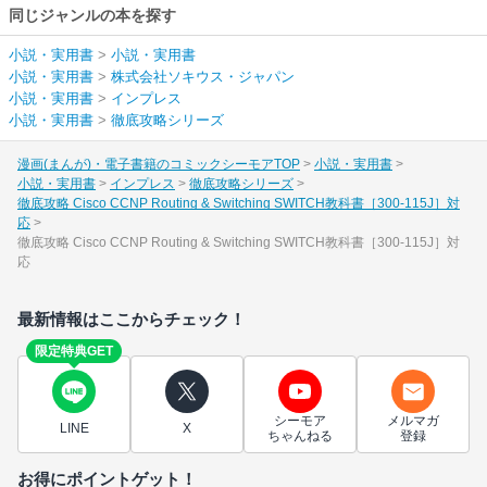
同じジャンルの本を探す
小説・実用書
>
小説・実用書
小説・実用書
>
株式会社ソキウス・ジャパン
小説・実用書
>
インプレス
小説・実用書
>
徹底攻略シリーズ
漫画(まんが)・電子書籍のコミックシーモアTOP
小説・実用書
小説・実用書
インプレス
徹底攻略シリーズ
徹底攻略 Cisco CCNP Routing & Switching SWITCH教科書［300-115J］対
応
徹底攻略 Cisco CCNP Routing & Switching SWITCH教科書［300-115J］対
応
最新情報はここからチェック！
限定特典GET
シーモア
メルマガ
LINE
X
ちゃんねる
登録
お得にポイントゲット！