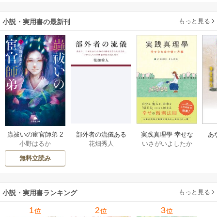
もっと見る
小説・実用書の最新刊
部外者の流儀ある
実践真理學 幸せな
蟲祓いの宦官師弟 2
あ
花畑秀人
いさがいよしたか
小野はるか
日、三木たかしの5
お金の使い方編 1巻
巻
せ
000曲を託されたぼ
無料立読み
くは、いかにして
その価値を最大化
したか 1巻
もっと見る
小説・実用書ランキング
1
2
3
位
位
位