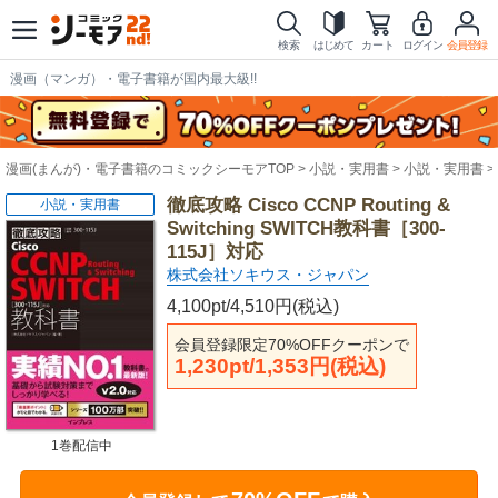
検索
はじめて
カート
ログイン
会員登録
漫画（マンガ）・電子書籍が国内最大級!!
漫画(まんが)・電子書籍のコミックシーモアTOP
小説・実用書
小説・実用書
徹底攻略 Cisco CCNP Routing &
小説・実用書
Switching SWITCH教科書［300-
115J］対応
株式会社ソキウス・ジャパン
4,100pt/4,510円(税込)
会員登録限定70%OFFクーポンで
1,230pt/1,353円(税込)
1巻配信中