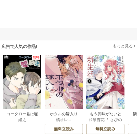
もっと見る
広告で人気の作品!
無料
コータロー君は嘘
ホタルの嫁入り
もう興味がないと
緒之
橘オレコ
和泉杏花
/
さびの
つき【タテヨミ】
離婚された令嬢の
ぶち
意外と楽しい新生
無料立読み
無料立読み
活