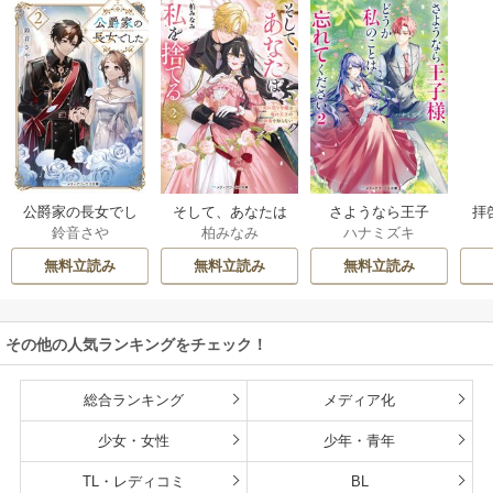
公爵家の長女でし
そして、あなたは
さようなら王子
拝
鈴音さや
柏みなみ
ハナミズキ
た
私を捨てる
様、どうか私のこ
様
とは忘れてくださ
無料立読み
無料立読み
無料立読み
い
その他の人気ランキングをチェック！
総合ランキング
メディア化
少女・女性
少年・青年
TL・レディコミ
BL