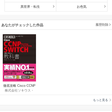
異世界・転生
お色気
履歴削除
あなたがチェックした作品
徹底攻略 Cisco CCNP
株式会社ソキウス・
Routing & Switching
ジャパン
SWITCH教科書［300-
もっと見る
115J］対応