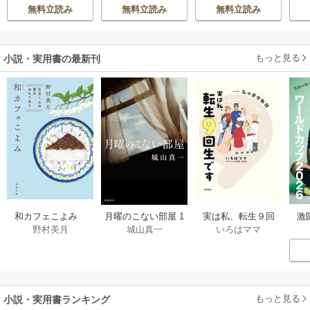
UDIO)
/
Chugong
/
ら
女ゲームの世界で
無料立読み
無料立読み
無料立読み
h-goon
真実の恋を探しま
す！～
もっと見る
小説・実用書の最新刊
激
和カフェこよみ
月曜のこない部屋 1
実は私、転生９回
野村美月
城山真一
いろはママ
前
五月くんの夏のお
巻
生です マンガ
ー
もてなし 1巻
私の前世物語 1巻
もっと見る
小説・実用書ランキング