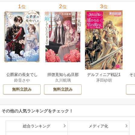
1
2
3
位
位
位
公爵家の長女でし
拝啓見知らぬ旦那
そ
デルフィニア戦記1
鈴音さや
久川航璃
茅田砂胡
た
様、離婚していた
だきます
無料立読み
無料立読み
その他の人気ランキングをチェック！
総合ランキング
メディア化