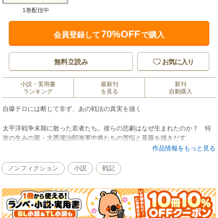
1巻配信中
70%OFF
会員登録して
で購入
無料立読み
お気に入り
小説・実用書
最新刊
新刊
ランキング
を見る
自動購入
自爆テロには断じて非ず、あの戦法の真実を描く
太平洋戦争末期に散った若者たち。彼らの悲劇はなぜ生まれたのか？ 特
攻の生みの親・大西瀧治郎海軍中将たちの苦悩と葛藤を描きだす
作品情報をもっと見る
ノンフィクション
小説
戦記