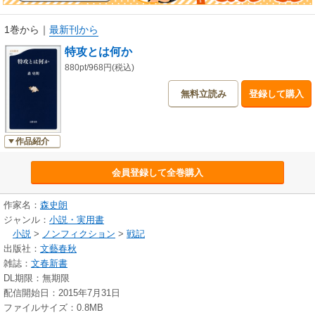
1巻から
｜
最新刊から
特攻とは何か
880pt/968円(税込)
無料立読み
登録して購入
作品紹介
会員登録して全巻購入
作家名：
森史朗
ジャンル：
小説・実用書
小説
>
ノンフィクション
>
戦記
出版社：
文藝春秋
雑誌：
文春新書
DL期限：無期限
配信開始日：2015年7月31日
ファイルサイズ：0.8MB