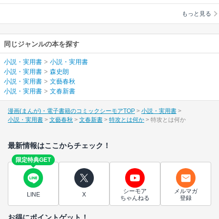
もっと見る
同じジャンルの本を探す
小説・実用書
>
小説・実用書
小説・実用書
>
森史朗
小説・実用書
>
文藝春秋
小説・実用書
>
文春新書
漫画(まんが)・電子書籍のコミックシーモアTOP
小説・実用書
小説・実用書
文藝春秋
文春新書
特攻とは何か
特攻とは何か
最新情報はここからチェック！
限定特典GET
シーモア
メルマガ
LINE
X
ちゃんねる
登録
お得にポイントゲット！