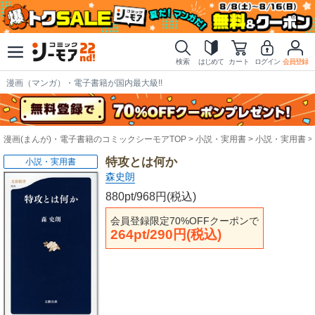
検索
はじめて
カート
ログイン
会員登録
漫画（マンガ）・電子書籍が国内最大級!!
漫画(まんが)・電子書籍のコミックシーモアTOP
小説・実用書
小説・実用書
特攻とは何か
小説・実用書
森史朗
880pt/968円(税込)
会員登録限定70%OFFクーポンで
264pt/290円(税込)