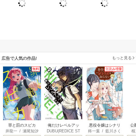
もっと見る
広告で人気の作品!
無料
立読み増量
俺だけレベルアッ
罪と罰のスピカ
悪役令嬢はシナリ
公
DUBU(REDICE ST
井龍一
/
瀬尾知汐
柊一葉
/
藍川さく
桜
プな件
オを知らない ～乙
は