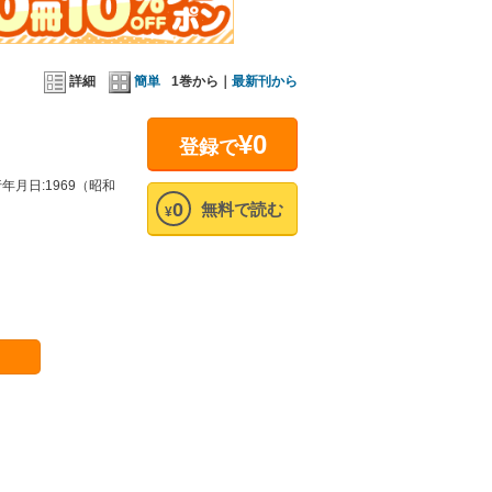
詳細
簡単
1巻から｜
最新刊から
¥0
登録で
月日:1969（昭和
0
無料で読む
¥