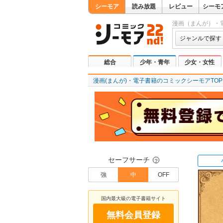
シーモア
読み放題
レビュー
シーモ
漫画（まんが）・
ジャンルで探す
総合
少年・青年
少女・女性
漫画(まんが)・電子書籍のコミックシーモアTOP
セーフサーチ
？
強
中
OFF
国内最大級の電子書籍サイト
無料会員登録