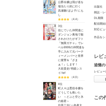
公爵令嬢は我が道を
場当たり的に行く
出版社
高瀬雛
/
ぽよ子
/
にも
雑誌・レ
し
DL期限
（4.4）
配信開始
3位
対応ビュ
信じていた仲間達に
ダンジョン奥地で殺
作品をシ
されかけたがギフト
『無限ガチャ』でレ
ベル9999の仲間達を
手に入れて元パーテ
レビ
ィーメンバーと世界
に復讐＆『ざま
ぁ！』します！
追憶の
大前貴史
/
明鏡シス
レビュー
イ
/
tef
（4.0）
4位
町人Ａは悪役令嬢を
どうしても救いた
この
い ～どぶと空と氷
の姫君～
目黒三吉
/
一色孝太