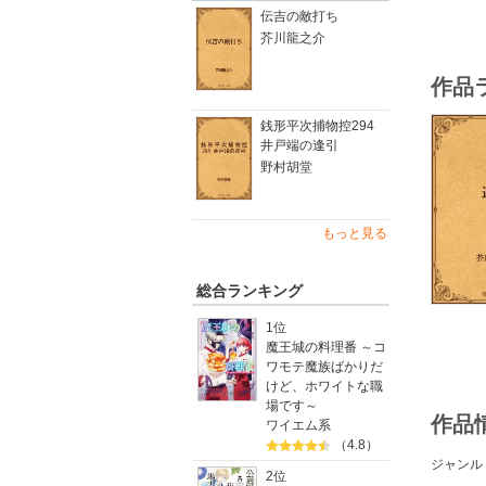
伝吉の敵打ち
芥川龍之介
作品
銭形平次捕物控294
井戸端の逢引
野村胡堂
もっと見る
総合ランキング
1位
魔王城の料理番 ～コ
ワモテ魔族ばかりだ
けど、ホワイトな職
場です～
作品
ワイエム系
（4.8）
ジャンル
2位