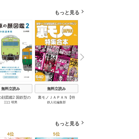
もっと見る
N
x
e
t
無料立読み
無料立読み
無料立読み
の顔図鑑2 国鉄型の
裏モノＪＡＰＡＮ【特
パナソニック コネクト
日本の
江口 明男
鉄人社編集部
上阪徹
鉄道車両 1巻
集】★超ボリューム版６
大企業をいかに変えるか
20
４０ページ★１２冊★全
1巻
国４７都道府県を代表す
る最高のフーゾク★エロ
もっと見る
トレンド年間ベスト★お
っさん５０人の体験から
4位
5位
6位
学ぶ★夢のようなエロい