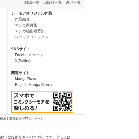
雑誌一覧
出版社一覧
新刊一覧
シーモアオリジナル作品
作品紹介
マンガ家募集
マンガ編集者募集
シーモアコミックス
SNSサイト
Facebookページ
X(Twitter)
関連サイト
MangaPlaza
（English Manga Store）
N検索
|
運営会社 NTTソルマーレ
登録番号 第6091713号）です。 詳しくは