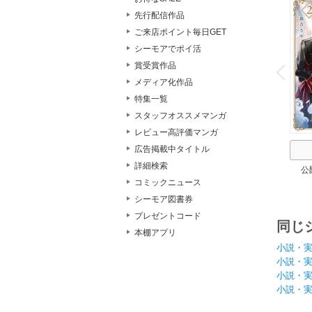
先行配信作品
ご来店ポイント毎日GET
シーモアでポイ活
o
v
賞受賞作品
P
r
e
i
u
メディア化作品
特集一覧
スタッフオススメマンガ
レビュー高評価マンガ
広告掲載中タイトル
詳細検索
公
コミックニュース
シーモア図書券
プレゼントコード
同じ
本棚アプリ
小説・
小説・
小説・
小説・