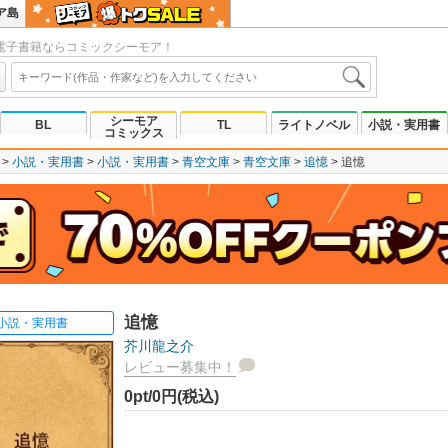
ア島
電子書籍ならコミックシーモア！
シーモア
BL
TL
ライトノベル
小説・実用書
コミックス
小説・実用書
小説・実用書
青空文庫
青空文庫
追憶
追憶
追憶
小説・実用書
芥川龍之介
レビュー募集中！
0pt/0円(税込)