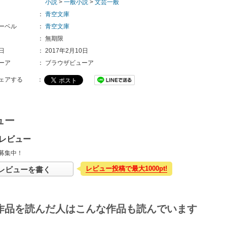
小説
>
一般小説
>
文芸一般
：
青空文庫
ーベル
：
青空文庫
：
無期限
日
：
2017年2月10日
ーア
：
ブラウザビューア
ェアする
：
ュー
レビュー
募集中！
レビュー投稿で最大1000pt!
レビューを書く
作品を読んだ人はこんな作品も読んでいます