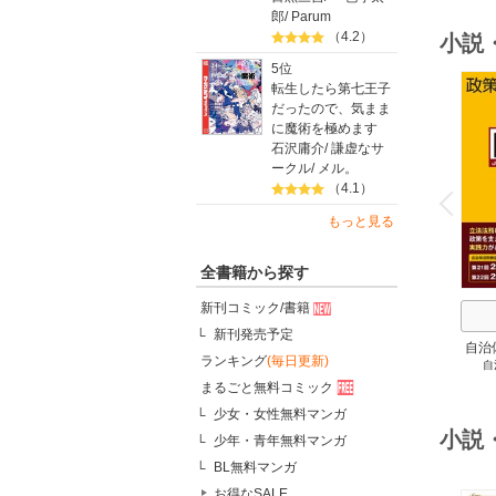
郎
/
Parum
（4.2）
小説
5位
転生したら第七王子
だったので、気まま
に魔術を極めます
石沢庸介
/
謙虚なサ
ークル
/
メル。
o
v
（4.1）
P
r
e
i
u
もっと見る
全書籍から探す
新刊コミック/書籍
新刊発売予定
自治
ランキング
(毎日更新)
自
スト
まるごと無料コミック
２
少女・女性無料マンガ
小説
少年・青年無料マンガ
BL無料マンガ
お得なSALE