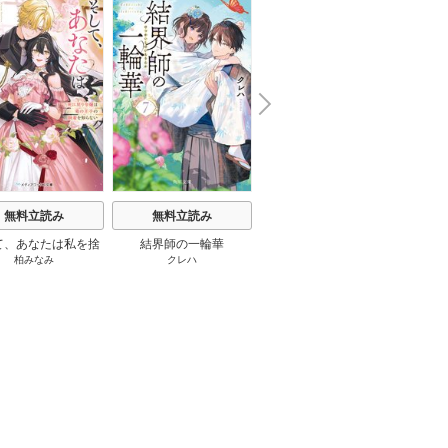
楽園３０ 1巻
N
x
e
t
無料立読み
無料立読み
無料立読み
て、あなたは私を捨
結界師の一輪華
わたしの幸せな結婚
恋とは
柏みなみ
クレハ
顎木あくみ
/
月岡月穂
てる