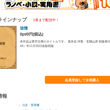
ラインナップ
1巻まで配信中！
追憶
0pt/0円(税込)
本作品は青空文庫のタイトルです。 底本名:河童・玄鶴山房 初版発行年
44）年11月30日改版初版
会員登録して全巻購入
情報
：
小説・実用書