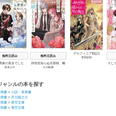
s
デルフィニア戦記1
無料立読み
無料立読み
茅田砂胡
爵家の長女でした
拝啓見知らぬ旦那様、離
そし
鈴音さや
久川航璃
婚していただきます
ジャンルの本を探す
実用書
>
小説・実用書
実用書
>
芥川龍之介
実用書
>
青空文庫
実用書
>
青空文庫