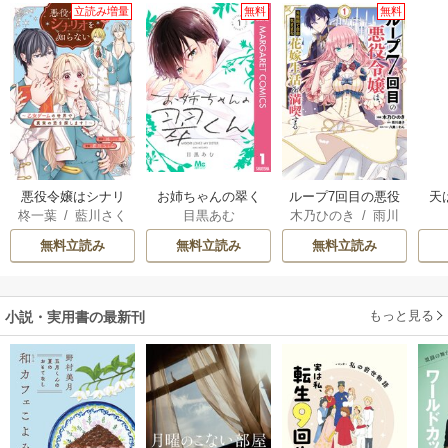
立読み増量
無料
無料
悪役令嬢はシナリ
お姉ちゃんの翠く
ループ7回目の悪役
天
柊一葉
/
藍川さく
目黒あむ
木乃ひのき
/
雨川
オを知らない ～乙
ん
令嬢は、元敵国で
ら
透子
/
八美☆わん
女ゲームの世界で
自由気ままな花嫁
無料立読み
無料立読み
無料立読み
真実の恋を探しま
生活を満喫する
す！～
もっと見る
小説・実用書の最新刊