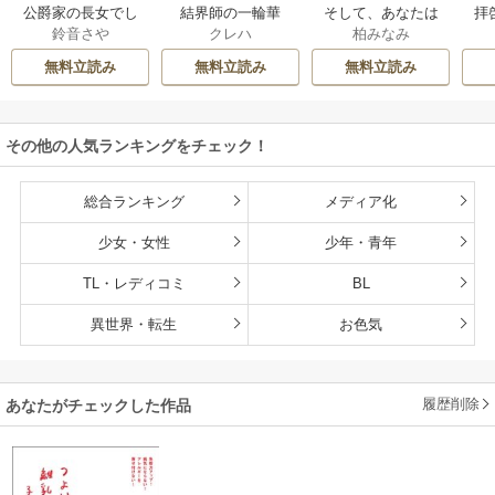
公爵家の長女でし
結界師の一輪華
そして、あなたは
拝
鈴音さや
クレハ
柏みなみ
た
私を捨てる
様
無料立読み
無料立読み
無料立読み
その他の人気ランキングをチェック！
総合ランキング
メディア化
少女・女性
少年・青年
TL・レディコミ
BL
異世界・転生
お色気
履歴削除
あなたがチェックした作品