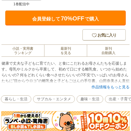
1巻配信中
70%OFF
会員登録して
で購入
お気に入り
小説・実用書
最新刊
新刊
ランキング
を見る
自動購入
健康で丈夫な子どもに育てたい、と食にこだわるお母さんたちを応援しま
す。母乳やミルクから卒業して、初めて口にする離乳食。いつから始めた
らいいの? 何をどれくらい食べさせたらいいの?不安でいっぱいのお母さん
たちに“目からウロコ"の離乳食と子どもごはんの手引書。山田奈美さん直伝
の素材の味をそのまま感じられる、シンプルで簡単な離乳食や子どもごは
作品情報をもっと見る
んレシピも満載です。フリージングも電子レンジも使わずに「子どもが喜
んで食べる」生きる力をはぐくむレシピをどうぞお試しください。 撮
暮らし・生活
サブカル・エンタメ
趣味・生活
出産・子育
影：馬場わかな 主婦と生活社刊