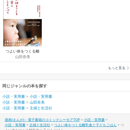
つよい体をつくる離
山田奈美
乳食と子どもごはん
もっと見る
同じジャンルの本を探す
小説・実用書
>
小説・実用書
小説・実用書
>
山田奈美
小説・実用書
>
主婦と生活社
漫画(まんが)・電子書籍のコミックシーモアTOP
小説・実用書
小説・実用書
主婦と生活社
つよい体をつくる離乳食と子どもごはん
つ