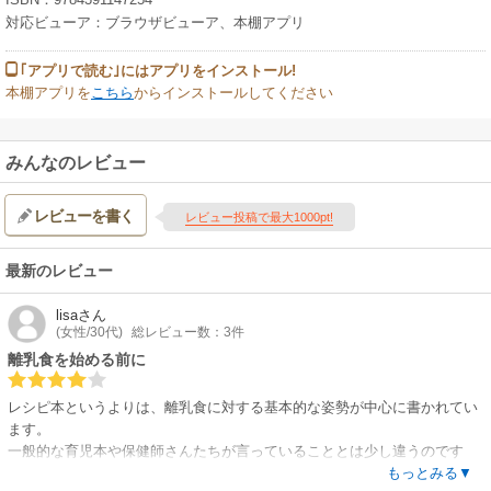
対応ビューア：ブラウザビューア、本棚アプリ
｢アプリで読む｣にはアプリをインストール!
本棚アプリを
こちら
からインストールしてください
みんなのレビュー
レビューを書く
レビュー投稿で最大1000pt!
最新のレビュー
lisa
さん
(女性/30代)
総レビュー数：3件
離乳食を始める前に
レシピ本というよりは、離乳食に対する基本的な姿勢が中心に書かれてい
ます。
一般的な育児本や保健師さんたちが言っていることとは少し違うのです
が、私はこちらの筆者さんの考え方の方が府に落ちました。
もっとみる▼