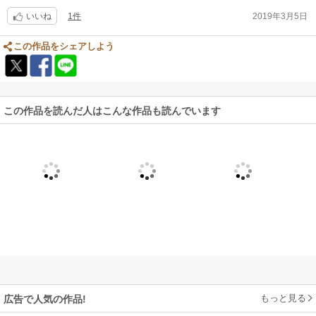
これから離乳食を始める方や、育児本通りやってるのに上手く進まなくて
1件
2019年3月5日
悩んでる人におすすめです。
いいね
もう少しレシピを載せて欲しかったな、という意味で星を一つ減らさせて
もらいました。
この作品をシェアしよう
この作品を読んだ人はこんな作品も読んでいます
もっと見る
広告で人気の作品!