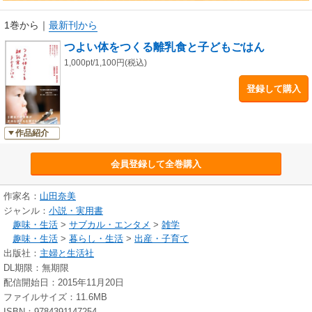
1巻から
｜
最新刊から
つよい体をつくる離乳食と子どもごはん
1,000pt/1,100円(税込)
登録して購入
作品紹介
会員登録して全巻購入
作家名：
山田奈美
ジャンル：
小説・実用書
趣味・生活
>
サブカル・エンタメ
>
雑学
趣味・生活
>
暮らし・生活
>
出産・子育て
出版社：
主婦と生活社
DL期限：無期限
配信開始日：2015年11月20日
ファイルサイズ：11.6MB
ISBN：9784391147254