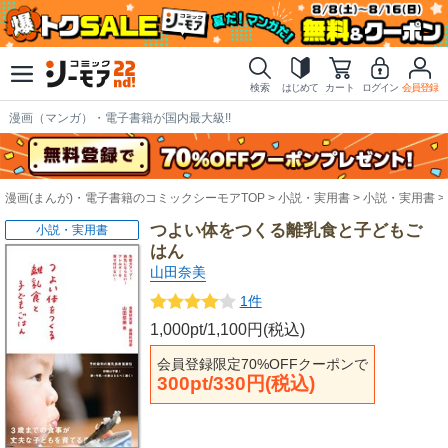
検索
はじめて
カート
ログイン
会員登録
漫画（マンガ）・電子書籍が国内最大級!!
漫画(まんが)・電子書籍のコミックシーモアTOP
小説・実用書
小説・実用書
つよい体をつくる離乳食と子どもご
小説・実用書
はん
山田奈美
1件
1,000pt/1,100円(税込)
会員登録限定70%OFFクーポンで
300pt/330円(税込)