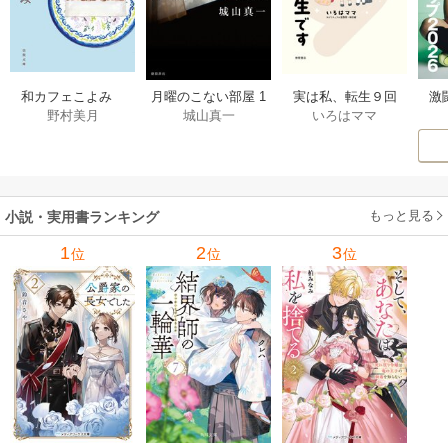
激
和カフェこよみ
月曜のこない部屋 1
実は私、転生９回
野村美月
城山真一
いろはママ
前
五月くんの夏のお
巻
生です マンガ
ー
もてなし 1巻
私の前世物語 1巻
もっと見る
小説・実用書ランキング
1
2
3
位
位
位