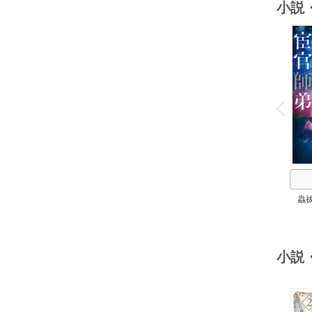
小説
o
v
P
r
e
i
u
蟲
小説