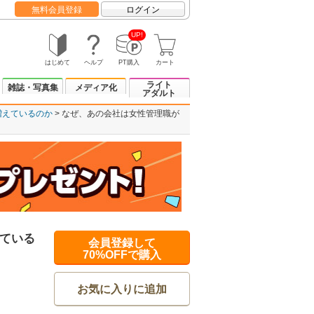
無料会員登録
ログイン
UP!
はじめて
ヘルプ
PT購入
カート
ライト
雑誌・写真集
メディア化
アダルト
増えているのか
なぜ、あの会社は女性管理職が
ている
会員登録して
70%OFFで購入
お気に入りに追加