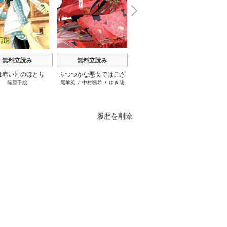
N
x
e
t
無料立読み
無料立読み
無料立読み
は赤い河のほとり
ふつつかな悪女ではござ
ブチ切れ令嬢は報復を誓
千夜千
篠原千絵
尾羊英
/
中村颯希
/
ゆき哉
はぐれメタボ
/
おおのいも
/
枝豆ず
いますが ～雛宮蝶鼠とり
いました。
ですが
昌未
かえ伝～
うも溺
履歴を削除