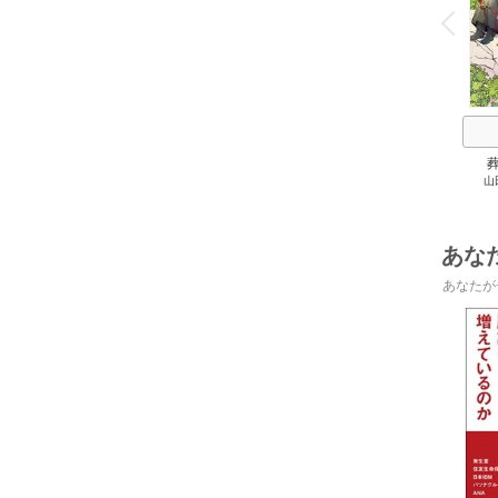
v
P
r
e
i
u
山
あな
あなたが