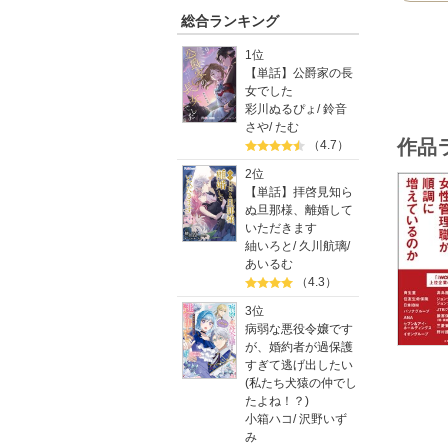
本書は「
の女性管
総合ランキング
1位
順調に女
【単話】公爵家の長
いうこと
女でした
彩川ぬるぴょ
/
鈴音
紹介して
さや
/
たむ
ろが多数
作品
（4.7）
女性管理
2位
女性管理
【単話】拝啓見知ら
ぬ旦那様、離婚して
本書が、
いただきます
紬いろと
/
久川航璃
/
あいるむ
（4.3）
3位
病弱な悪役令嬢です
が、婚約者が過保護
すぎて逃げ出したい
(私たち犬猿の仲でし
たよね！？)
小箱ハコ
/
沢野いず
み