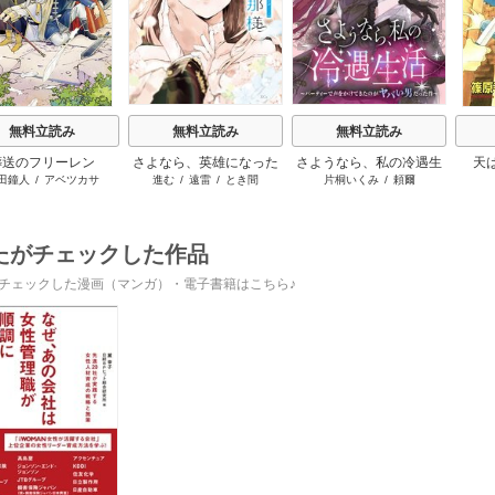
無料立読み
無料立読み
無料立読み
葬送のフリーレン
さよなら、英雄になった
さようなら、私の冷遇生
天
田鐘人
/
アベツカサ
進む
/
遠雷
/
とき間
片桐いくみ
/
頼爾
旦那様 ～ただ祈るだけ
活 ～パーティーで声をか
の役立たずな妻のはずで
けてきたのがヤバい男だ
したが……～
った件
たがチェックした作品
チェックした漫画（マンガ）・電子書籍はこちら♪