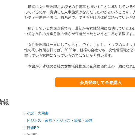
順調に女性管理職およびその予備軍を増やすことに成功している
っているのか、奏功した人事施策はなんだったのかということを、
シティ推進担当者に、時系列で、できるだけ具体的に語っていただ
紹介している先進企業でも、最初から女性登用に成功していたわ
つては女性の昇進意欲の低さが課題だったというところが多数です
女性管理職は一日にしてならず、です。しかし、トップのコミッ
性の高い施策を打てば、2020年、皆様の会社でも、女性管理職が
躍している状態になっているのではないかと思います。
本書が、皆様の会社の女性活躍推進と企業価値向上の一助になれ
会員登録して全巻購入
情報
：
小説・実用書
ビジネス・政治
>
ビジネス・経済
>
経営
：
日経BP