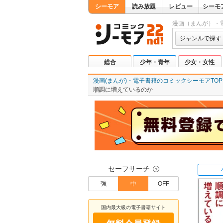
シーモア
読み放題
レビュー
シーモ
漫画（まんが）・
ジャンルで探す
総合
少年・青年
少女・女性
漫画(まんが)・電子書籍のコミックシーモアTOP
順調に増えているのか
セーフサーチ
？
強
中
OFF
国内最大級の電子書籍サイト