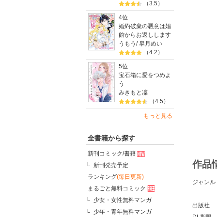
（3.5）
4位
婚約破棄の悪意は娼
館からお返しします
うもう
/
皐月めい
（4.2）
5位
宝石箱に愛をつめよ
う
みきもと凜
（4.5）
もっと見る
全書籍から探す
新刊コミック/書籍
作品
新刊発売予定
ランキング
(毎日更新)
ジャンル
まるごと無料コミック
少女・女性無料マンガ
出版社
少年・青年無料マンガ