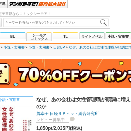
ア島
電子書籍ならコミックシーモア！
シーモア
BL
TL
ライトノベル
小説・実用書
コミックス
小説・実用書
小説・実用書
日経BP
なぜ、あの会社は女性管理職が順調に
なぜ、あの会社は女性管理職が順調に増え
小説・実用書
のか
麓幸子
日経ＢＰヒット総合研究所
レビュー募集中！
1,850pt/2,035円(税込)