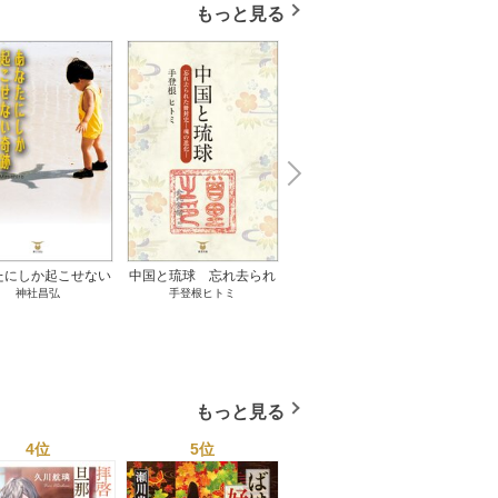
もっと見る
N
x
e
t
たにしか起こせない
中国と琉球 忘れ去られ
ささやかな、あるいは取
ゲー
神社昌弘
手登根ヒトミ
八木詠美
奇跡 1巻
た冊封史―魂の進化― 1
り返しがつかないもの 1
――ｅ
巻
巻
教育
もっと見る
4位
5位
6位