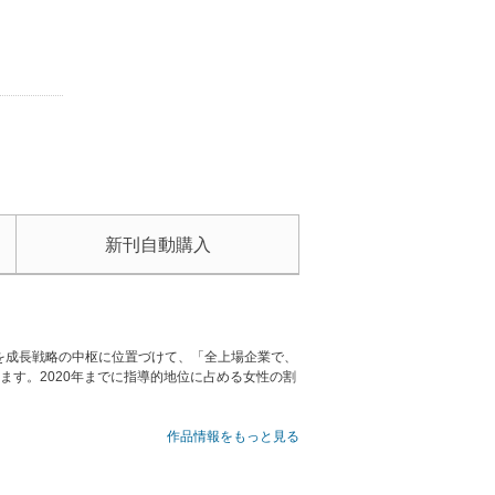
新刊自動購入
を成長戦略の中枢に位置づけて、「全上場企業で、
ます。2020年までに指導的地位に占める女性の割
単に組織にいるという状態ではなく、意思決定層に
作品情報をもっと見る
した。