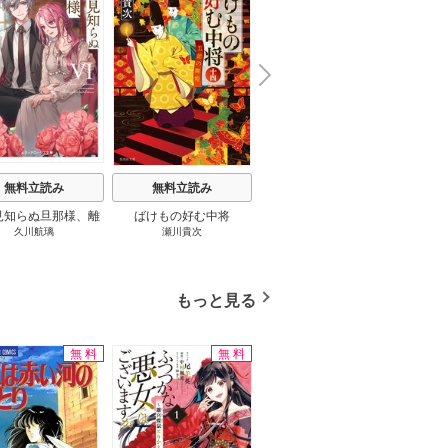
N
x
e
t
無料立読み
無料立読み
無料立読み
見知らぬ旦那様、離
ばけもの好む中将
影まで愛して
結
久川航璃
瀬川貴次
影山優佳
していただきます
もっと見る
無料
無料
無料