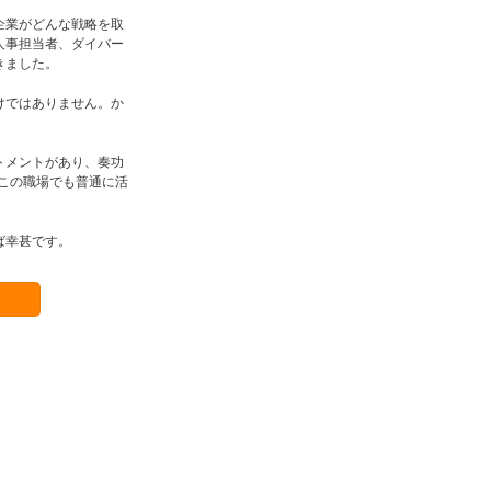
企業がどんな戦略を取
人事担当者、ダイバー
きました。
けではありません。か
。
トメントがあり、奏功
どこの職場でも普通に活
ば幸甚です。