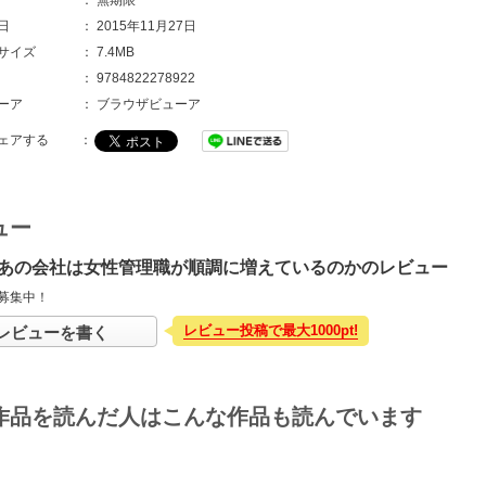
：
無期限
日
：
2015年11月27日
サイズ
：
7.4MB
：
9784822278922
ーア
：
ブラウザビューア
ェアする
：
ュー
あの会社は女性管理職が順調に増えているのかのレビュー
募集中！
レビュー投稿で最大1000pt!
レビューを書く
作品を読んだ人はこんな作品も読んでいます