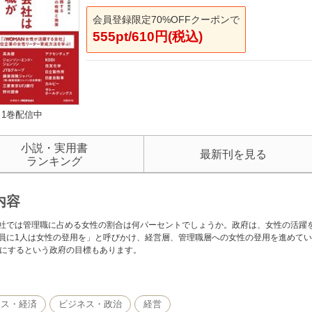
会員登録限定70%OFFクーポンで
555pt/610円(税込)
1巻配信中
小説・実用書
最新刊を見る
ランキング
内容
社では管理職に占める女性の割合は何パーセントでしょうか。政府は、女性の活躍
員に1人は女性の登用を」と呼びかけ、経営層、管理職層への女性の登用を進めてい
％にするという政府の目標もあります。
女性の登用はなかなか進みません。女性管理職を増やすにはどうしたらよいか。
やすにはどうしたらよいか。その解を皆さまとともに考えるべく、本書をつくりま
ネス・経済
ビジネス・政治
経営