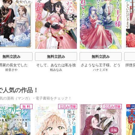
s
無料立読み
無料立読み
無料立読み
爵家の長女でした
そして、あなたは私を捨
さようなら王子様、どう
拝啓
鈴音さや
柏みなみ
ハナミズキ
てる
か私のことは忘れてくだ
婚
さい
で人気の作品！
気の漫画（マンガ）・電子書籍をチェック！
無料
立読み増量
立読み増量
s