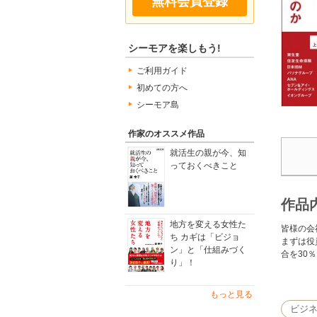
無料会員登録
シーモアを楽しもう!
ご利用ガイド
初めての方へ
シーモア島
作家のオススメ作品
就活生の親が今、知
っておくべきこと
作品
地方を変える女性た
皆様の会
ち カギは「ビジョ
まずは役
ン」と「仕組みづく
合を30
り」！
しかし、
女性を増
もっと見る
ビジ