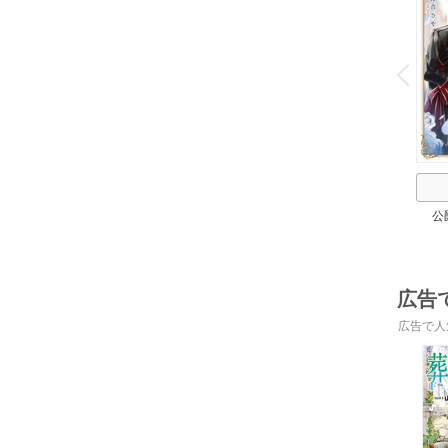
o
v
P
r
e
i
u
公
広告
広告で人
o