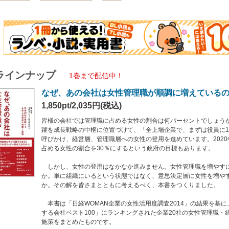
日経WOMAN企業の女性活用度調査2014」の結果を基に、14年の「女性が活躍す
理職・経営人材育成の戦略と施策をまとめたものです。
性管理職およびその予備軍を増やすことに成功している企業がどんな戦略を取っ
を、人事担当者、ダイバーシティ推進担当者に、時系列で、できるだけ具体的に語
いる先進企業でも、最初から女性登用に成功していたわけではありません。かつ
です。
ラインナップ
1巻まで配信中！
職は一日にしてならず、です。しかし、トップのコミットメントがあり、奏功性の高
なぜ、あの会社は女性管理職が順調に増えている
職がどこの職場でも普通に活躍している状態になっているのではないかと思います
1,850pt/2,035円(税込)
皆様の会社の女性活躍推進と企業価値向上の一助になれば幸甚です。
皆様の会社では管理職に占める女性の割合は何パーセントでしょう
躍を成長戦略の中枢に位置づけて、「全上場企業で、まずは役員に
呼びかけ、経営層、管理職層への女性の登用を進めています。202
占める女性の割合を30％にするという政府の目標もあります。
しかし、女性の登用はなかなか進みません。女性管理職を増やす
か。単に組織にいるという状態ではなく、意思決定層に女性を増や
か。その解を皆さまとともに考えるべく、本書をつくりました。
本書は「日経WOMAN企業の女性活用度調査2014」の結果を基に
する会社ベスト100」にランキングされた企業20社の女性管理職・
施策をまとめたものです。