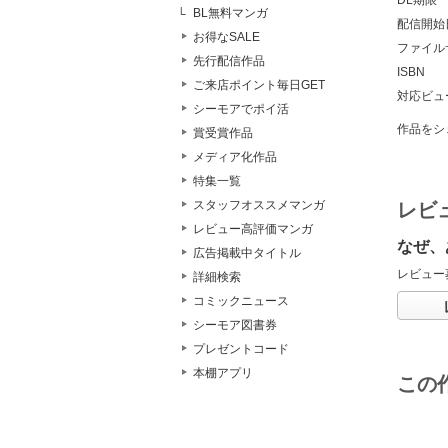
DL期限
BL無料マンガ
配信開始
お得なSALE
ファイル
先行配信作品
ISBN
ご来店ポイント毎日GET
対応ビュ
シーモアでポイ活
作品をシ
賞受賞作品
メディア化作品
特集一覧
スタッフオススメマンガ
レビ
レビュー高評価マンガ
なぜ、
広告掲載中タイトル
レビュー
詳細検索
コミックニュース
シーモア図書券
プレゼントコード
本棚アプリ
この