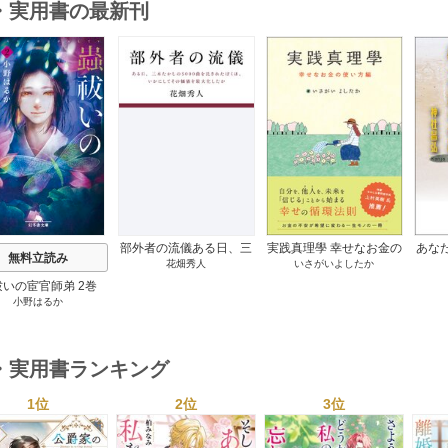
・実用書の最新刊
s
部外者の流儀ある日、三
実践真理學 幸せなお金の
あな
無料立読み
花畑秀人
いさがいよしたか
木たかしの5000曲を託さ
使い方編 1巻
れたぼくは、いかにして
祓いの宦官師弟 2巻
その価値を最大化したか
小野はるか
1巻
・実用書ランキング
1位
2位
3位