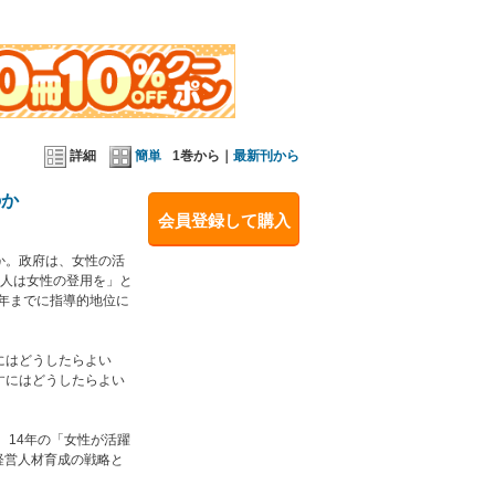
る会社ベスト100」にランキングされた企業20社
ているのか、奏功した人事施策はなんだったのかと
っていただきました。
ては女性の昇進意欲の低さが課題だったというとこ
詳細
簡単
1巻から｜
最新刊から
い施策を打てば、2020年、皆様の会社でも、
のか
。
会員登録して購入
か。政府は、女性の活
1人は女性の登用を」と
0年までに指導的地位に
にはどうしたらよい
すにはどうしたらよい
、14年の「女性が活躍
経営人材育成の戦略と