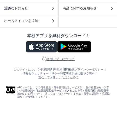
重要なお知らせ
商品に関するお知らせ
ホームアイコンを追加
本棚アプリを無料ダウンロード！
本棚アプリについて
このサイトについて
推奨環境
利用規約
ISBN検索
プライバシーポリシー
情報セキュリティーポリシー
特定商取引法に基づく表示
安心してお使いいただくために
ABJマークは、この電子書店・電子書籍配信サービスが、 著作権者からコンテ
ンツ使用許諾を得た正規版配信サービスであることを示す登録商標（登録番号
第6091713号）です。 詳しくは［ABJマーク］または［電子出版制作・流通協
議会］で検索してください。
(C)NTTソルマーレ