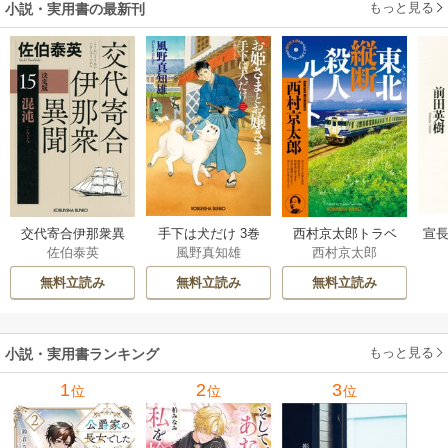
もっと見る
小説・実用書の最新刊
交代寄合伊那衆異
手下は犬だけ 3巻
西村京太郎トラベ
宣長
佐伯泰英
風野真知雄
西村京太郎
聞 15巻
ルミステリー・セ
レクション 2巻
無料立読み
無料立読み
無料立読み
もっと見る
小説・実用書ランキング
1
2
3
位
位
位