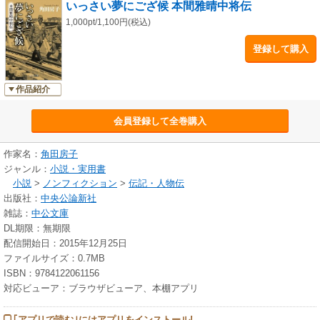
いっさい夢にござ候 本間雅晴中将伝
1,000pt/1,100円(税込)
登録して購入
作品紹介
会員登録して全巻購入
作家名：
角田房子
ジャンル：
小説・実用書
小説
>
ノンフィクション
>
伝記・人物伝
出版社：
中央公論新社
雑誌：
中公文庫
DL期限：無期限
配信開始日：2015年12月25日
ファイルサイズ：0.7MB
ISBN：9784122061156
対応ビューア：ブラウザビューア、本棚アプリ
｢アプリで読む｣にはアプリをインストール!