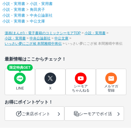
小説・実用書
>
小説・実用書
小説・実用書
>
角田房子
小説・実用書
>
中央公論新社
小説・実用書
>
中公文庫
漫画(まんが)・電子書籍のコミックシーモアTOP
小説・実用書
小説・実用書
中央公論新社
中公文庫
いっさい夢にござ候 本間雅晴中将伝
いっさい夢にござ候 本間雅晴中将伝
最新情報はここからチェック！
限定特典GET
シーモア
メルマガ
LINE
X
ちゃんねる
登録
お得にポイントゲット！
ご来店ポイント
シーモアでポイ活