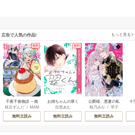
もっと見る
広告で人気の作品!
無料
無料
千夜千食物語 ～敗
お姉ちゃんの翠く
公爵様、悪妻の私
十
枝豆ずんだ
/
MAM
目黒あむ
桜乃みか
/
琴子
国の姫ですが氷の
ん
はもう放っておい
AKOTO
/
鴉羽凛燈
皇子殿下がどうも
てください
無料立読み
無料立読み
無料立読み
溺愛してくれてい
ます～