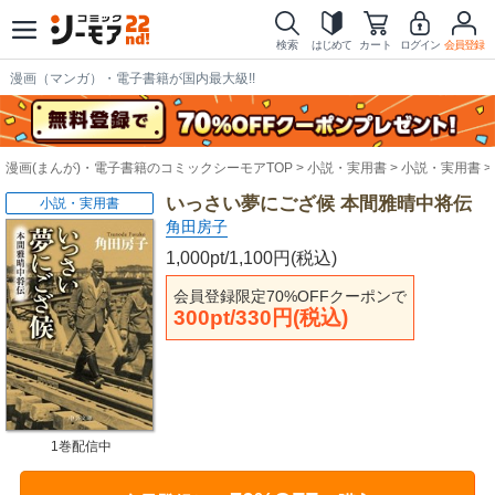
検索
はじめて
カート
ログイン
会員登録
漫画（マンガ）・電子書籍が国内最大級!!
漫画(まんが)・電子書籍のコミックシーモアTOP
小説・実用書
小説・実用書
いっさい夢にござ候 本間雅晴中将伝
小説・実用書
角田房子
1,000pt/1,100円(税込)
会員登録限定70%OFFクーポンで
300pt/330円(税込)
1巻配信中