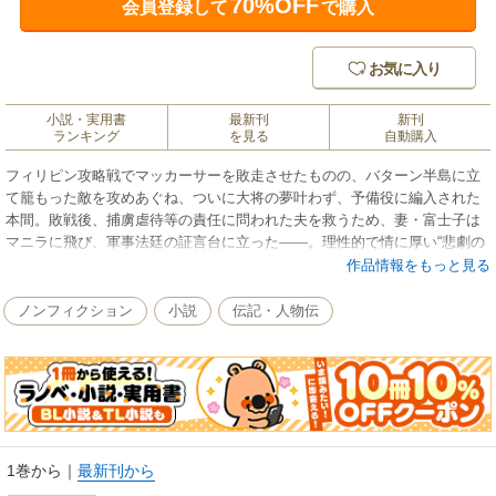
70%OFF
会員登録して
で購入
お気に入り
小説・実用書
最新刊
新刊
ランキング
を見る
自動購入
フィリピン攻略戦でマッカーサーを敗走させたものの、バターン半島に立
て籠もった敵を攻めあぐね、ついに大将の夢叶わず、予備役に編入された
本間。敗戦後、捕虜虐待等の責任に問われた夫を救うため、妻・富士子は
マニラに飛び、軍事法廷の証言台に立った――。理性的で情に厚い“悲劇の
将軍”の生涯を描いた本格ノンフィクション。 解説・野村 進
作品情報をもっと見る
ノンフィクション
小説
伝記・人物伝
1巻から
｜
最新刊から