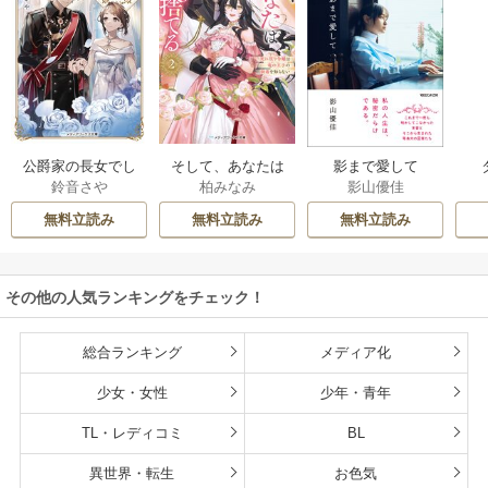
公爵家の長女でし
そして、あなたは
影まで愛して
鈴音さや
柏みなみ
影山優佳
た
私を捨てる
無料立読み
無料立読み
無料立読み
その他の人気ランキングをチェック！
総合ランキング
メディア化
少女・女性
少年・青年
TL・レディコミ
BL
異世界・転生
お色気