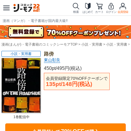
検索
はじめて
カート
ログイン
会員登録
漫画（マンガ）・電子書籍が国内最大級!!
漫画(まんが)・電子書籍のコミックシーモアTOP
小説・実用書
小説・実用書
路傍
小説・実用書
東山彰良
450pt/495円(税込)
会員登録限定70%OFFクーポンで
135pt/148円(税込)
1巻配信中