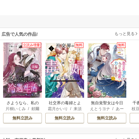
もっと見る
広告で人気の作品!
立読み増量
無料
無料
さようなら、私の
社交界の毒婦とよ
無自覚聖女は今日
千
片桐いくみ
/
頼爾
霜月かいり
/
来須
えとうヨナ
/
あー
枝
冷遇生活 ～パーテ
ばれる私～素敵な
も無意識に力を垂
国
みかん
もんど
/
あんべよ
AK
ィーで声をかけて
辺境伯令息に腕を
れ流す ～公爵家
皇
無料立読み
無料立読み
無料立読み
しろう
きたのがヤバい男
折られたので、責
の落ちこぼれ令
溺
だった件
任とってもらいま
嬢、嫁ぎ先で幸せ
す～
を掴み取る～