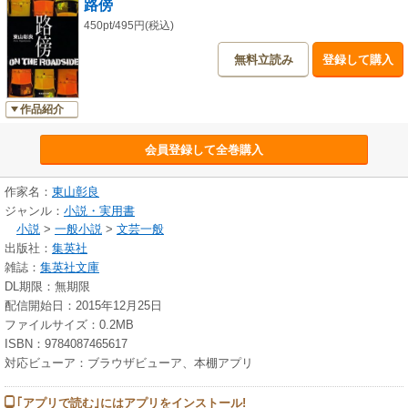
路傍
450pt/495円(税込)
無料立読み
登録して購入
作品紹介
会員登録して全巻購入
作家名：
東山彰良
ジャンル：
小説・実用書
小説
>
一般小説
>
文芸一般
出版社：
集英社
雑誌：
集英社文庫
DL期限：無期限
配信開始日：2015年12月25日
ファイルサイズ：0.2MB
ISBN：9784087465617
対応ビューア：ブラウザビューア、本棚アプリ
｢アプリで読む｣にはアプリをインストール!