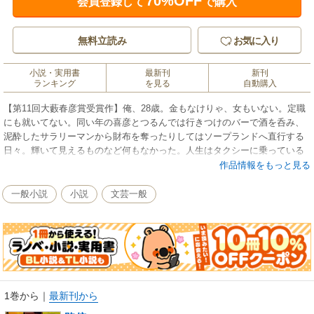
70%OFF
会員登録して
で購入
無料立読み
お気に入り
小説・実用書
最新刊
新刊
ランキング
を見る
自動購入
【第11回大藪春彦賞受賞作】俺、28歳。金もなけりゃ、女もいない。定職
にも就いてない。同い年の喜彦とつるんでは行きつけのバーで酒を呑み、
泥酔したサラリーマンから財布を奪ったりしてはソープランドへ直行する
日々。輝いて見えるものなど何もなかった。人生はタクシーに乗っている
ようなもので、全然進まなくても金だけはかかってしまう。そんな俺たち
作品情報をもっと見る
に今日も金の臭いがするトラブルが転がり込む。
一般小説
小説
文芸一般
1巻から
｜
最新刊から