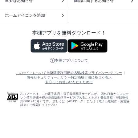
重要なお知らせ
商品に関するお知らせ
ホームアイコンを追加
本棚アプリを無料ダウンロード！
本棚アプリについて
このサイトについて
推奨環境
利用規約
ISBN検索
プライバシーポリシー
情報セキュリティーポリシー
特定商取引法に基づく表示
安心してお使いいただくために
ABJマークは、この電子書店・電子書籍配信サービスが、 著作権者からコンテ
ンツ使用許諾を得た正規版配信サービスであることを示す登録商標（登録番号
第6091713号）です。 詳しくは［ABJマーク］または［電子出版制作・流通協
議会］で検索してください。
(C)NTTソルマーレ