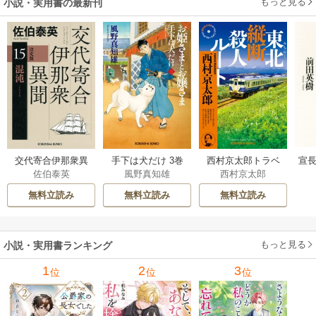
もっと見る
小説・実用書の最新刊
交代寄合伊那衆異
手下は犬だけ 3巻
西村京太郎トラベ
宣長
佐伯泰英
風野真知雄
西村京太郎
聞 15巻
ルミステリー・セ
レクション 2巻
無料立読み
無料立読み
無料立読み
もっと見る
小説・実用書ランキング
1
2
3
位
位
位