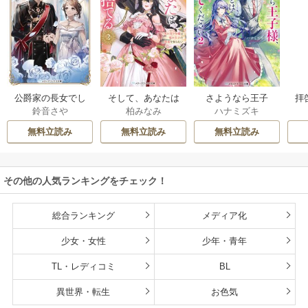
公爵家の長女でし
そして、あなたは
さようなら王子
拝
鈴音さや
柏みなみ
ハナミズキ
た
私を捨てる
様、どうか私のこ
様
とは忘れてくださ
無料立読み
無料立読み
無料立読み
い
その他の人気ランキングをチェック！
総合ランキング
メディア化
少女・女性
少年・青年
TL・レディコミ
BL
異世界・転生
お色気