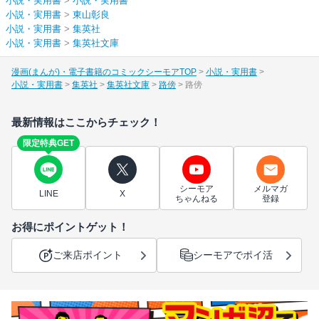
小説・実用書
>
小説・実用書
小説・実用書
>
東山彰良
小説・実用書
>
集英社
小説・実用書
>
集英社文庫
漫画(まんが)・電子書籍のコミックシーモアTOP
小説・実用書
小説・実用書
集英社
集英社文庫
路傍
路傍
最新情報はここからチェック！
限定特典GET
シーモア
メルマガ
LINE
X
ちゃんねる
登録
お得にポイントゲット！
ご来店ポイント
シーモアでポイ活