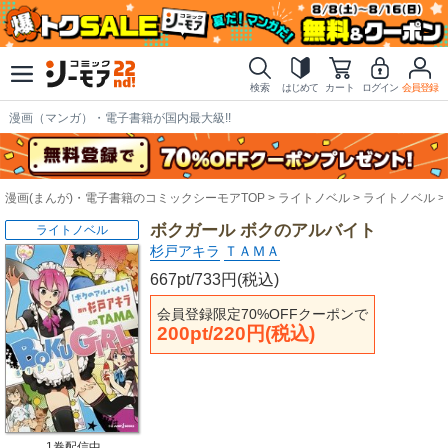
検索
はじめて
カート
ログイン
会員登録
漫画（マンガ）・電子書籍が国内最大級!!
漫画(まんが)・電子書籍のコミックシーモアTOP
ライトノベル
ライトノベル
ボクガール ボクのアルバイト
ライトノベル
杉戸アキラ
ＴＡＭＡ
667pt/733円(税込)
会員登録限定70%OFFクーポンで
200pt/220円(税込)
1巻配信中