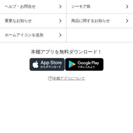
ヘルプ・お問合せ
シーモア島
重要なお知らせ
商品に関するお知らせ
ホームアイコンを追加
本棚アプリを無料ダウンロード！
本棚アプリについて
このサイトについて
推奨環境
利用規約
ISBN検索
プライバシーポリシー
情報セキュリティーポリシー
特定商取引法に基づく表示
安心してお使いいただくために
ABJマークは、この電子書店・電子書籍配信サービスが、 著作権者からコンテ
ンツ使用許諾を得た正規版配信サービスであることを示す登録商標（登録番号
第6091713号）です。 詳しくは［ABJマーク］または［電子出版制作・流通協
議会］で検索してください。
(C)NTTソルマーレ