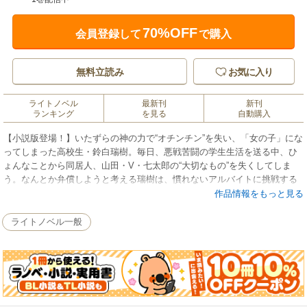
70%OFF
会員登録して
で購入
無料立読み
お気に入り
ライトノベル
最新刊
新刊
ランキング
を見る
自動購入
【小説版登場！】いたずらの神の力で“オチンチン”を失い、「女の子」にな
ってしまった高校生・鈴白瑞樹。毎日、悪戦苦闘の学生生活を送る中、ひ
ょんなことから同居人、山田・V・七太郎の“大切なもの”を失くしてしま
う。なんとか弁償しようと考える瑞樹は、慣れないアルバイトに挑戦する
が…!? 異常恋愛警報！ 全方位系TSF物語、“はじめて”の小説化!!
作品情報をもっと見る
ライトノベル一般