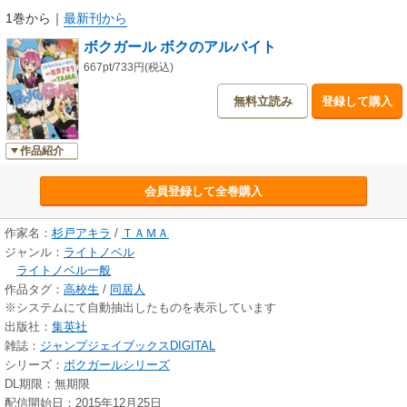
1巻から
｜
最新刊から
ボクガール ボクのアルバイト
667pt/733円(税込)
無料立読み
登録して購入
作品紹介
会員登録して全巻購入
作家名：
杉戸アキラ
/
ＴＡＭＡ
ジャンル：
ライトノベル
ライトノベル一般
作品タグ：
高校生
/
同居人
※システムにて自動抽出したものを表示しています
出版社：
集英社
雑誌：
ジャンプジェイブックスDIGITAL
シリーズ：
ボクガールシリーズ
DL期限：無期限
配信開始日：2015年12月25日