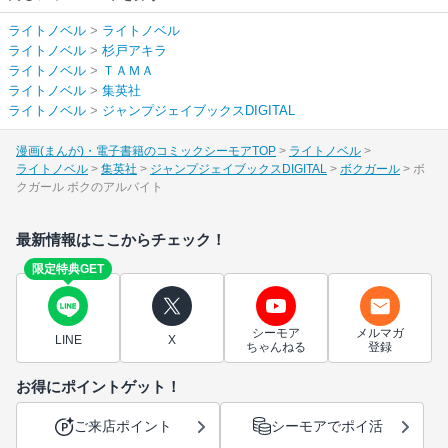
ライトノベル
>
ライトノベル
ライトノベル
>
杉戸アキラ
ライトノベル
>
ＴＡＭＡ
ライトノベル
>
集英社
ライトノベル
>
ジャンプジェイブックスDIGITAL
漫画(まんが)・電子書籍のコミックシーモアTOP
ライトノベル
ライトノベル
集英社
ジャンプジェイブックスDIGITAL
ボクガール
ボ
クガール ボクのアルバイト
最新情報はここからチェック！
限定特典GET
シーモア
メルマガ
LINE
X
ちゃんねる
登録
お得にポイントゲット！
ご来店ポイント
シーモアでポイ活