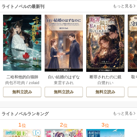
二
もっと見る
ライトノベルの最新刊
白い結婚のはずな
二哈和他的白猫師
断罪されたのに鏡
取
東雲すみれ
肉包不吃肉
/
zolaid
白鷺れい
のに、旦那様の指
尊 5-6巻
公さまが私を鏡牢
女
a
/
石原理夏
先が止まりません
から出してくれま
科
無料立読み
無料立読み
無料立読み
（挿絵版） 1巻
せん（挿絵版） 1巻
軍
た
ます
もっと見る
ライトノベルランキング
1
2
3
位
位
位