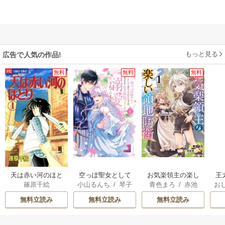
もっと見る
広告で人気の作品!
無料
無料
無料
天は赤い河のほと
空っぽ聖女として
お気楽領主の楽し
王
篠原千絵
小山るんち
/
琴子
青色まろ
/
赤池
お
り
捨てられたはず
い領地防衛
こ
宗
/
転
英
が、嫁ぎ先の皇帝
無料立読み
無料立読み
無料立読み
陛下に溺愛されて
す
います
ら