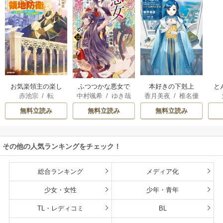
お気楽領主の楽し
本好きの下剋上
と
ふつつかな悪女で
赤池宗
/
転
香月美夜
/
椎名優
中村颯希
/
ゆき哉
い領地防衛
はございますが
無料立読み
無料立読み
無料立読み
その他の人気ランキングをチェック！
総合ランキング
メディア化
少女・女性
少年・青年
TL・レディコミ
BL