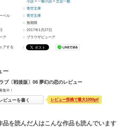
小説
>
一般小説
>
文芸一般
：
青空文庫
ーベル
：
青空文庫
：
無期限
日
：
2017年1月27日
ーア
：
ブラウザビューア
ェアする
：
ュー
ラブ〔戦後版〕06 夢幻の恋のレビュー
募集中！
レビュー投稿で最大1000pt!
レビューを書く
作品を読んだ人はこんな作品も読んでいます