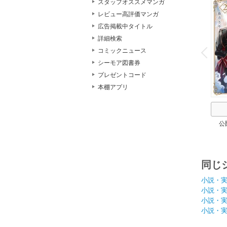
スタッフオススメマンガ
レビュー高評価マンガ
広告掲載中タイトル
o
詳細検索
v
コミックニュース
P
r
e
i
u
シーモア図書券
プレゼントコード
本棚アプリ
公
同じ
小説・
小説・
小説・
小説・