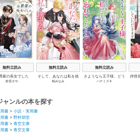
s
無料立読み
無料立読み
無料立読み
爵家の長女でした
そして、あなたは私を捨
さようなら王子様、どう
拝啓
鈴音さや
柏みなみ
ハナミズキ
てる
か私のことは忘れてくだ
婚
さい
ジャンルの本を探す
実用書
>
小説・実用書
実用書
>
野村胡堂
実用書
>
青空文庫
実用書
>
青空文庫