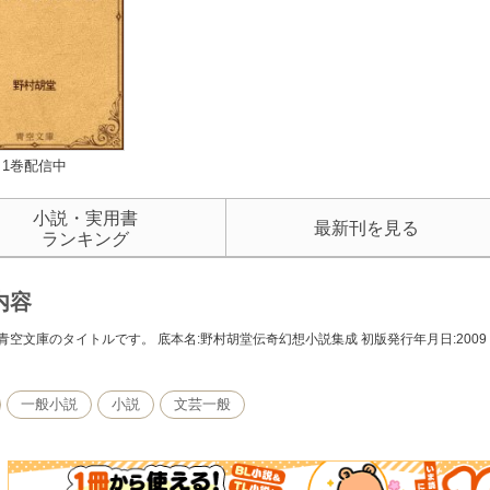
1巻配信中
小説・実用書
最新刊を見る
ランキング
内容
青空文庫のタイトルです。 底本名:野村胡堂伝奇幻想小説集成 初版発行年月日:2009（
一般小説
小説
文芸一般