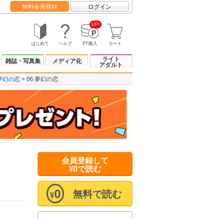
無料会員登録
ログイン
UP!
はじめて
ヘルプ
PT購入
カート
ライト
雑誌・写真集
メディア化
アダルト
夢幻の恋
06 夢幻の恋
会員登録して
¥0で読む
0
無料で読む
¥