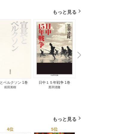
もっと見る
N
x
e
t
とベルクソン 1巻
日中１５年戦争 1巻
無料立読み
前田英樹
黒羽清隆
向島物語 1巻
便り屋
小杉健治
もっと見る
4位
5位
6位