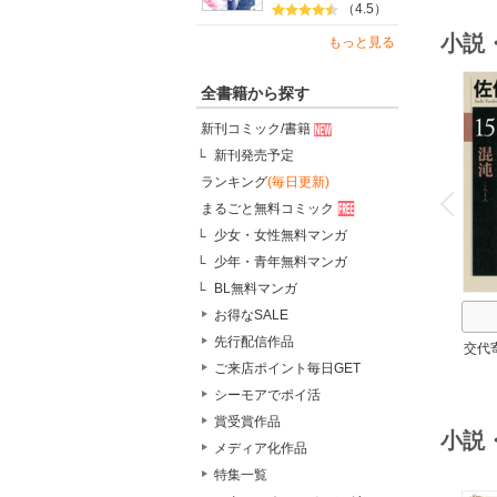
（4.5）
小説
もっと見る
全書籍から探す
新刊コミック/書籍
新刊発売予定
o
ランキング
(毎日更新)
v
P
r
e
i
u
まるごと無料コミック
少女・女性無料マンガ
少年・青年無料マンガ
BL無料マンガ
お得なSALE
先行配信作品
交代
ご来店ポイント毎日GET
シーモアでポイ活
賞受賞作品
小説
メディア化作品
特集一覧