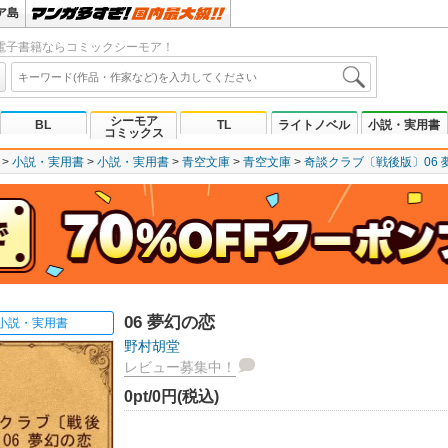
ア島
電子書籍ならコミックシーモア！
シーモア
BL
TL
ライトノベル
小説・実用書
コミックス
小説・実用書
小説・実用書
青空文庫
青空文庫
奇談クラブ〔戦後版〕06 
06 夢幻の恋
小説・実用書
野村胡堂
レビュー募集中！
0pt/0円(税込)