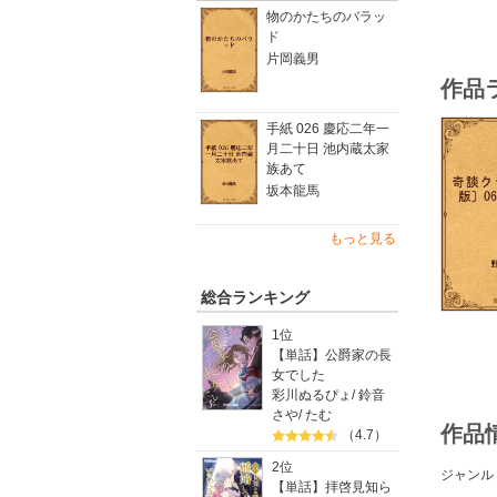
物のかたちのバラッ
ド
片岡義男
作品
手紙 026 慶応二年一
月二十日 池内蔵太家
族あて
坂本龍馬
もっと見る
総合ランキング
1位
【単話】公爵家の長
女でした
彩川ぬるぴょ
/
鈴音
さや
/
たむ
作品
（4.7）
2位
ジャンル
【単話】拝啓見知ら