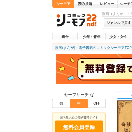
シーモア
読み放題
レビュー
シーモ
漫画（まんが）・
ジャンルで探す
総合
少年・青年
少女・女性
漫画(まんが)・電子書籍のコミックシーモアTOP
セーフサーチ
？
強
中
OFF
国内最大級の電子書籍サイト
無料会員登録