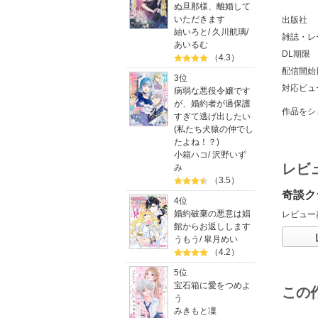
ぬ旦那様、離婚して
いただきます
出版社
紬いろと
/
久川航璃
/
雑誌・レ
あいるむ
DL期限
（4.3）
配信開始
3位
対応ビュ
病弱な悪役令嬢です
が、婚約者が過保護
作品をシ
すぎて逃げ出したい
(私たち犬猿の仲でし
たよね！？)
小箱ハコ
/
沢野いず
レビ
み
（3.5）
奇談ク
4位
婚約破棄の悪意は娼
レビュー
館からお返しします
うもう
/
皐月めい
（4.2）
5位
宝石箱に愛をつめよ
この
う
みきもと凜