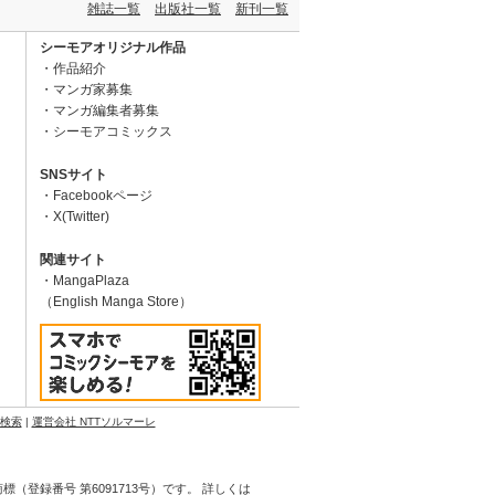
雑誌一覧
出版社一覧
新刊一覧
シーモアオリジナル作品
作品紹介
マンガ家募集
マンガ編集者募集
シーモアコミックス
SNSサイト
Facebookページ
X(Twitter)
関連サイト
MangaPlaza
（English Manga Store）
N検索
|
運営会社 NTTソルマーレ
登録番号 第6091713号）です。 詳しくは