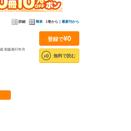
詳細
簡単
1巻から｜
最新刊から
¥0
登録で
成 初版発行年月
0
無料で読む
¥