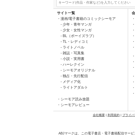
サイト一覧
漫画/電子書籍のコミックシーモア
少年・青年マンガ
少女・女性マンガ
BL（ボーイズラブ）
TL・レディコミ
ライトノベル
雑誌・写真集
小説・実用書
ハーレクイン
シーモアオリジナル
独占・先行配信
メディア化
ライトアダルト
シーモア読み放題
シーモアレビュー
会社概要
|
利用規約
|
プライバ
ABJマークは、この電子書店・電子書籍配信サービ