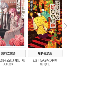
N
x
e
t
無料立読み
無料立読み
無料立読み
見知らぬ旦那様、離
ばけもの好む中将
影まで愛して
結
久川航璃
瀬川貴次
影山優佳
していただきます