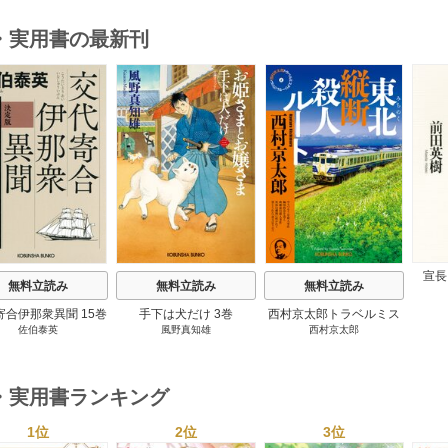
・実用書の最新刊
s
宣長
無料立読み
無料立読み
無料立読み
寄合伊那衆異聞 15巻
手下は犬だけ 3巻
西村京太郎トラベルミス
佐伯泰英
風野真知雄
西村京太郎
テリー・セレクション 2
巻
・実用書ランキング
1位
2位
3位