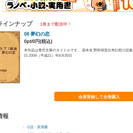
ラインナップ
1巻まで配信中！
06 夢幻の恋
0pt/0円(税込)
本作品は青空文庫のタイトルです。 底本名:野村胡堂伝奇幻想小説集
日:2009（平成21）年6月30日
会員登録して全巻購入
情報
：
小説・実用書