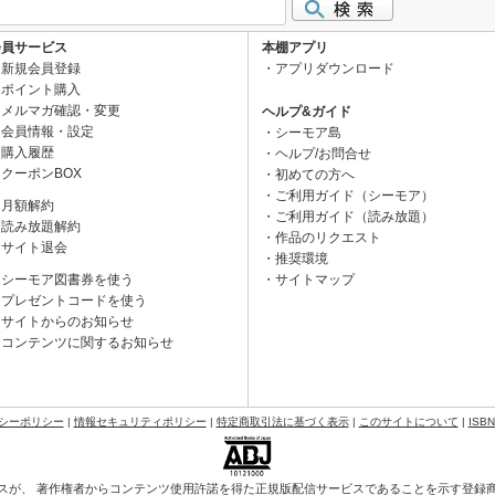
会員サービス
本棚アプリ
新規会員登録
アプリダウンロード
ポイント購入
メルマガ確認・変更
ヘルプ&ガイド
会員情報・設定
シーモア島
購入履歴
ヘルプ/お問合せ
クーポンBOX
初めての方へ
ご利用ガイド（シーモア）
月額解約
ご利用ガイド（読み放題）
読み放題解約
作品のリクエスト
サイト退会
推奨環境
シーモア図書券を使う
サイトマップ
プレゼントコードを使う
サイトからのお知らせ
コンテンツに関するお知らせ
シーポリシー
|
情報セキュリティポリシー
|
特定商取引法に基づく表示
|
このサイトについて
|
ISB
スが、 著作権者からコンテンツ使用許諾を得た正規版配信サービスであることを示す登録商標（