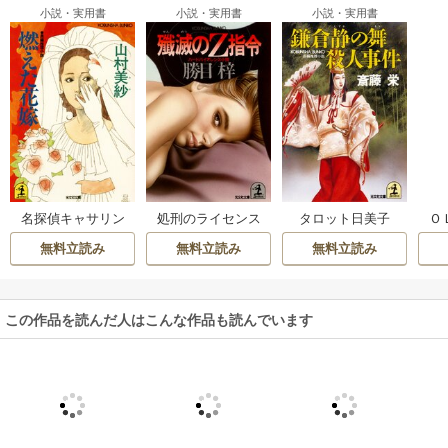
小説・実用書
小説・実用書
小説・実用書
名探偵キャサリン
処刑のライセンス
タロット日美子
Ｏ
無料立読み
無料立読み
無料立読み
この作品を読んだ人はこんな作品も読んでいます