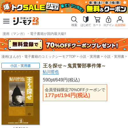
検索
はじめて
カート
ログイン
会員登録
漫画（マンガ）・電子書籍が国内最大級!!
漫画(まんが)・電子書籍のコミックシーモアTOP
小説・実用書
小説・実用書
王を探せ～鬼貫警部事件簿～
小説・実用書
鮎川哲也
590pt/649円(税込)
会員登録限定70%OFFクーポンで
177pt/194円(税込)