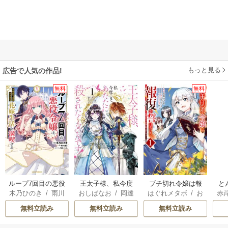
もっと見る
広告で人気の作品!
無料
無料
ループ7回目の悪役
王太子様、私今度
ブチ切れ令嬢は報
と
木乃ひのき
/
雨川
おしばなお
/
岡達
はぐれメタボ
/
お
赤
令嬢は、元敵国で
こそあなたに殺さ
復を誓いました。
透子
/
八美☆わん
英茉
/
先崎真琴
おのいも
/
昌未
自由気ままな花嫁
れたくないんで
無料立読み
無料立読み
無料立読み
生活を満喫する
す！ ～聖女に嵌め
られた貧乏令嬢、