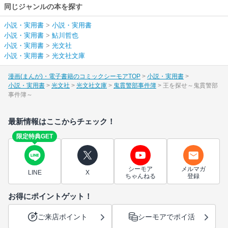
同じジャンルの本を探す
小説・実用書
>
小説・実用書
小説・実用書
>
鮎川哲也
小説・実用書
>
光文社
小説・実用書
>
光文社文庫
漫画(まんが)・電子書籍のコミックシーモアTOP
小説・実用書
小説・実用書
光文社
光文社文庫
鬼貫警部事件簿
王を探せ～鬼貫警部
事件簿～
最新情報はここからチェック！
限定特典GET
シーモア
メルマガ
LINE
X
ちゃんねる
登録
お得にポイントゲット！
ご来店ポイント
シーモアでポイ活