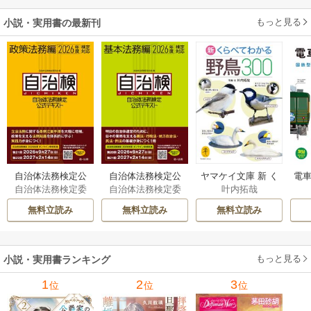
二度目は串刺し回
もっと見る
小説・実用書の最新刊
避します！～
自治体法務検定公
自治体法務検定公
ヤマケイ文庫 新 く
電車
自治体法務検定委
自治体法務検定委
叶内拓哉
式テキスト 政策
式テキスト 基本
らべてわかる野鳥3
型
員会
員会
法務編 ２０２６
法務編 ２０２６
00 1巻
無料立読み
無料立読み
無料立読み
年度検定対応 1巻
年度検定対応 1巻
もっと見る
小説・実用書ランキング
1
2
3
位
位
位