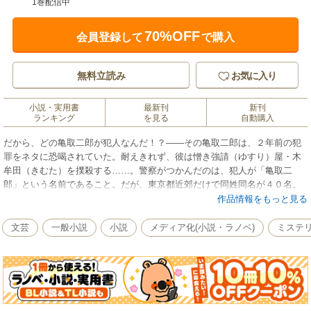
1巻配信中
70%OFF
会員登録して
で購入
無料立読み
お気に入り
小説・実用書
最新刊
新刊
ランキング
を見る
自動購入
だから、どの亀取二郎が犯人なんだ！？――その亀取二郎は、２年前の犯
罪をネタに恐喝されていた。耐えきれず、彼は憎き強請（ゆすり）屋・木
牟田（きむた）を撲殺する……。警察がつかんだのは、犯人が「亀取二
郎」という名前であること。だが、東京都近郊だけで同姓同名が４０名。
やっと絞りだした数人は、みなアリバイをもつ、亀取二郎ばかり。鬼貫・
作品情報をもっと見る
丹那のコンビが捜査するなか、犯人は次なる兇行に及ぼうとしていた！
文芸
一般小説
小説
メディア化(小説・ラノベ)
ミステ