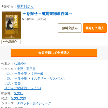
1巻から
｜
最新刊から
王を探せ～鬼貫警部事件簿～
590pt/649円(税込)
無料立読み
登録して購入
作品紹介
会員登録して全巻購入
作家名：
鮎川哲也
ジャンル：
小説・実用書
小説
>
一般小説
>
文芸一般
小説
>
一般小説
>
ミステリー・サスペンス
小説
>
文芸
メディア化(小説・ラノベ)
出版社：
光文社
雑誌：
光文社文庫
シリーズ：
タロット日美子シリーズ