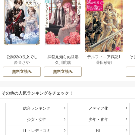
公爵家の長女でし
拝啓見知らぬ旦那
そ
デルフィニア戦記1
鈴音さや
久川航璃
茅田砂胡
た
様、離婚していた
だきます
無料立読み
無料立読み
その他の人気ランキングをチェック！
総合ランキング
メディア化
少女・女性
少年・青年
TL・レディコミ
BL