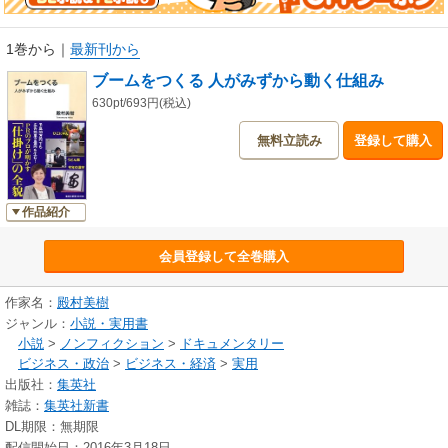
1巻から
｜
最新刊から
ブームをつくる 人がみずから動く仕組み
630pt/693円(税込)
無料立読み
登録して購入
作品紹介
会員登録して全巻購入
作家名：
殿村美樹
ジャンル：
小説・実用書
小説
>
ノンフィクション
>
ドキュメンタリー
ビジネス・政治
>
ビジネス・経済
>
実用
出版社：
集英社
雑誌：
集英社新書
DL期限：無期限
配信開始日：2016年3月18日