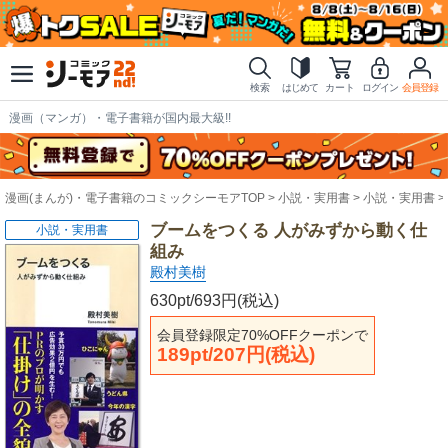
検索
はじめて
カート
ログイン
会員登録
漫画（マンガ）・電子書籍が国内最大級!!
漫画(まんが)・電子書籍のコミックシーモアTOP
小説・実用書
小説・実用書
ブームをつくる 人がみずから動く仕
小説・実用書
組み
殿村美樹
630pt/693円(税込)
会員登録限定70%OFFクーポンで
189pt/207円(税込)