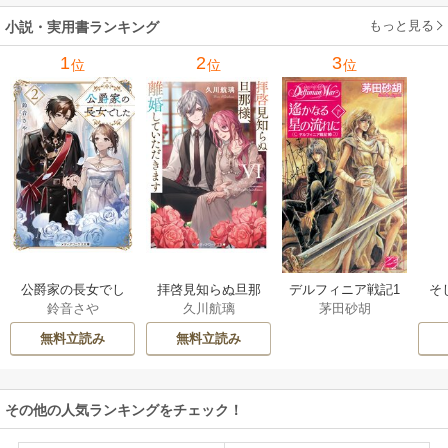
もっと見る
小説・実用書ランキング
1
2
3
位
位
位
公爵家の長女でし
拝啓見知らぬ旦那
そ
デルフィニア戦記1
鈴音さや
久川航璃
茅田砂胡
た
様、離婚していた
だきます
無料立読み
無料立読み
その他の人気ランキングをチェック！