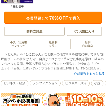
1巻配信中
70%OFF
会員登録して
で購入
無料立読み
お気に入り
小説・実用書
最新刊
新刊
ランキング
を見る
自動購入
「うどん県」や「ひこにゃん」など数々の地方ＰＲを成功に導いてきた“国
民的ブームの仕掛け人”が、自身がこれまでに手がけた事例を挙げ、独自の
ノウハウを公開。予算も実績もないブランドや商品を、社会的な「ブー
ム」や「文化」に導いていくプロセスを詳細に解説する。時代の読み方、
消費者が共感するメッセージの配信方法、低予算で最大効果を狙う戦略な
作品情報をもっと見る
ど、ＰＲ業界のみならず、すべての働く人々に役立つ、具体的かつ実践的
な“人を動かす”技術を明らかにする。【目次】はじめに/第一章 人が自ら
ビジネス・経済
ノンフィクション
ビジネス・政治
小説
動く――ＰＲにおける「ムーブメント思考」とは何か/第二章 個人の単位
から社会的な動きへ/第三章 クライアントを納得させるプレゼン術/第四
章 メディアを動かす/第五章 狙いどおりに永続的に動かす/おわりに