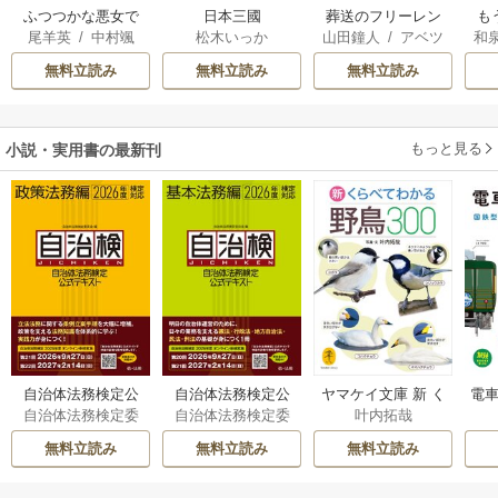
ふつつかな悪女で
日本三國
葬送のフリーレン
も
尾羊英
/
中村颯
松木いっか
山田鐘人
/
アベツ
和
はございますが ～
離
希
/
ゆき哉
カサ
雛宮蝶鼠とりかえ
意
無料立読み
無料立読み
無料立読み
伝～
もっと見る
小説・実用書の最新刊
自治体法務検定公
自治体法務検定公
ヤマケイ文庫 新 く
電車
自治体法務検定委
自治体法務検定委
叶内拓哉
式テキスト 政策
式テキスト 基本
らべてわかる野鳥3
型
員会
員会
法務編 ２０２６
法務編 ２０２６
00 1巻
無料立読み
無料立読み
無料立読み
年度検定対応 1巻
年度検定対応 1巻