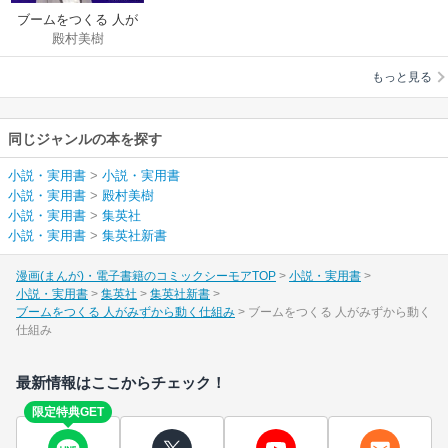
ブームをつくる 人が
殿村美樹
みずから動く仕組み
もっと見る
同じジャンルの本を探す
小説・実用書
>
小説・実用書
小説・実用書
>
殿村美樹
小説・実用書
>
集英社
小説・実用書
>
集英社新書
漫画(まんが)・電子書籍のコミックシーモアTOP
小説・実用書
小説・実用書
集英社
集英社新書
ブームをつくる 人がみずから動く仕組み
ブームをつくる 人がみずから動く
仕組み
最新情報はここからチェック！
限定特典GET