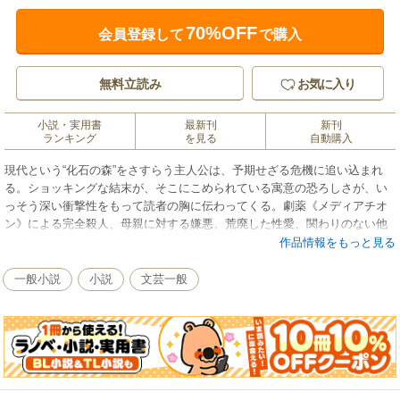
70%OFF
会員登録して
で購入
無料立読み
お気に入り
小説・実用書
最新刊
新刊
ランキング
を見る
自動購入
現代という“化石の森”をさすらう主人公は、予期せざる危機に追い込まれ
る。ショッキングな結末が、そこにこめられている寓意の恐ろしさが、い
っそう深い衝撃性をもって読者の胸に伝わってくる。劇薬《メディアチオ
ン》による完全殺人、母親に対する嫌悪、荒廃した性愛、関わりのない他
人への自己破滅的な献身。救い難い矛盾に引き裂かれた医学生・緋本治夫
作品情報をもっと見る
の戦慄の行動を通して、現代人の内部に暗く鬱積した怒りを白日のもとに
さらし、他者とは何か、人間の存在とは何かを追求した、渾身の書下ろし
一般小説
小説
文芸一般
長編。芸術選奨文部大臣賞。