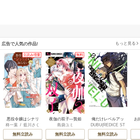
もっと見る
広告で人気の作品!
立読み増量
無料
俺だけレベルアッ
悪役令嬢はシナリ
夜伽の双子―贄姫
お
DUBU(REDICE ST
柊一葉
/
藍川さく
島袋ユミ
プな件
オを知らない ～乙
は二人の王子に愛
UDIO)
/
Chugong
/
ら
女ゲームの世界で
される―
無料立読み
無料立読み
無料立読み
h-goon
真実の恋を探しま