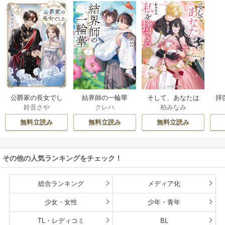
公爵家の長女でし
結界師の一輪華
そして、あなたは
拝
鈴音さや
クレハ
柏みなみ
た
私を捨てる
様
無料立読み
無料立読み
無料立読み
その他の人気ランキングをチェック！
総合ランキング
メディア化
少女・女性
少年・青年
TL・レディコミ
BL