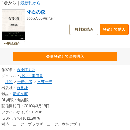
1巻から
｜
最新刊から
化石の森
900pt/990円(税込)
無料立読み
登録して購入
作品紹介
会員登録して全巻購入
作家名：
石原慎太郎
ジャンル：
小説・実用書
小説
>
一般小説
>
文芸一般
出版社：
新潮社
雑誌：
新潮文庫
DL期限：無期限
配信開始日：2016年3月18日
ファイルサイズ：1.2MB
ISBN：9784101119076
対応ビューア：ブラウザビューア、本棚アプリ