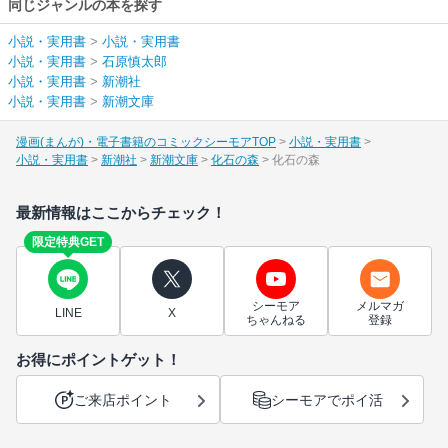
同じジャンルの本を探す
小説・実用書
>
小説・実用書
小説・実用書
>
石原慎太郎
小説・実用書
>
新潮社
小説・実用書
>
新潮文庫
漫画(まんが)・電子書籍のコミックシーモアTOP
小説・実用書
小説・実用書
新潮社
新潮文庫
化石の森
化石の森
最新情報はここからチェック！
限定特典GET
シーモア
メルマガ
LINE
X
ちゃんねる
登録
お得にポイントゲット！
ご来店ポイント
シーモアでポイ活