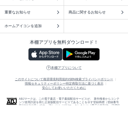
重要なお知らせ
商品に関するお知らせ
ホームアイコンを追加
本棚アプリを無料ダウンロード！
本棚アプリについて
このサイトについて
推奨環境
利用規約
ISBN検索
プライバシーポリシー
情報セキュリティーポリシー
特定商取引法に基づく表示
安心してお使いいただくために
ABJマークは、この電子書店・電子書籍配信サービスが、 著作権者からコンテ
ンツ使用許諾を得た正規版配信サービスであることを示す登録商標（登録番号
第6091713号）です。 詳しくは［ABJマーク］または［電子出版制作・流通協
議会］で検索してください。
(C)NTTソルマーレ