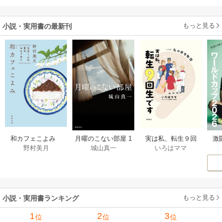
す！～
もっと見る
小説・実用書の最新刊
激
和カフェこよみ
月曜のこない部屋 1
実は私、転生９回
野村美月
城山真一
いろはママ
前
五月くんの夏のお
巻
生です マンガ
ー
もてなし 1巻
私の前世物語 1巻
もっと見る
小説・実用書ランキング
1
2
3
位
位
位