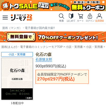
検索
はじめて
カート
ログイン
会員登録
漫画（マンガ）・電子書籍が国内最大級!!
漫画(まんが)・電子書籍のコミックシーモアTOP
小説・実用書
小説・実用書
化石の森
小説・実用書
石原慎太郎
900pt/990円(税込)
会員登録限定70%OFFクーポンで
270pt/297円(税込)
1巻配信中