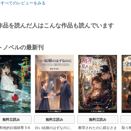
件すべてのレビューをみる
作品を読んだ人はこんな作品も読んでいます
トノベルの最新刊
s
無料立読み
無料立読み
無料立読み
和他的白猫師尊 5-6
白い結婚のはずなのに、
断罪されたのに鏡公さま
取り