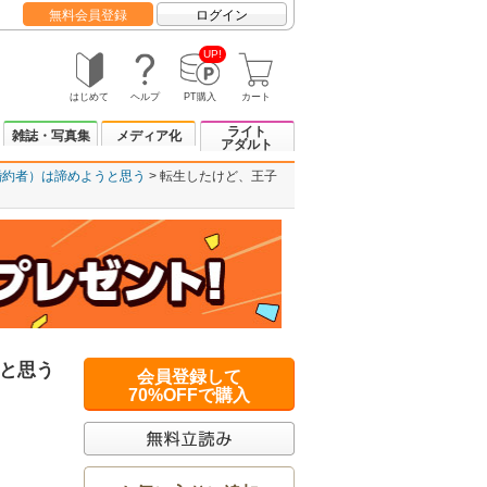
無料会員登録
ログイン
UP!
はじめて
ヘルプ
PT購入
カート
ライト
雑誌・写真集
メディア化
アダルト
婚約者）は諦めようと思う
転生したけど、王子
と思う
会員登録して
70%OFFで購入