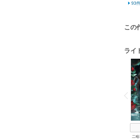
93
この
ライ
o
v
P
r
e
i
u
二哈