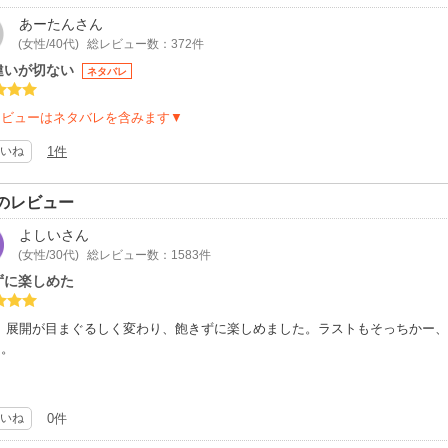
あーたん
さん
(女性/40代)
総レビュー数：372件
違いが切ない
ネタバレ
レビューはネタバレを含みます▼
いね
1件
のレビュー
よしい
さん
(女性/30代)
総レビュー数：1583件
ずに楽しめた
5。展開が目まぐるしく変わり、飽きずに楽しめました。ラストもそっちかー
た。
いね
0件