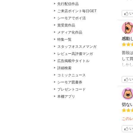
先行配信作品
主人
父親
ご来店ポイント毎日GET
い
けて
シーモアでポイ活
は面
賞受賞作品
メディア化作品
感動
特集一覧
スタッフオススメマンガ
普段
レビュー高評価マンガ
して
広告掲載中タイトル
しかし
詳細検索
主人
コミックニュース
にそ
い
ライ
シーモア図書券
きる
プレゼントコード
本棚アプリ
切な
この
い