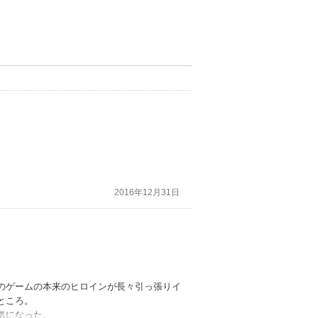
2016年12月31日
のゲームの本来のヒロインが長々引っ張りイ
ところ。
気になった。