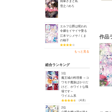
我輩さまと私
雪之 / めろ
エルフ公爵は呪われ
令嬢をイヤイヤ娶る
江本マシメサ / くま
作品
の柚子
もっと見る
総合ランキング
1位
魔王城の料理番 ～コ
ワモテ魔族ばかりだ
けど、ホワイトな職
場です～
ワイエム系
（4.8）
2位