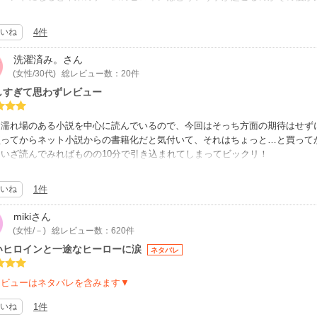
公の父親はいらんことしぃで最後まで娘の恋路を邪魔する娘思いの父にもイラ
は皇太子を怒りまくってたので、感動のハッピーエンドでも、わだかまりが残
いね
4件
もいいかわからんし、大事な娘がとられるといった感情を表したいのもわから
白いし、王子の一途な変わらない心と二人のハッピーエンドに感動したので、
洗濯済み。
さん
(女性/30代)
総レビュー数：20件
しすぎて思わずレビュー
は濡れ場のある小説を中心に読んでいるので、今回はそっち方面の期待はせず
買ってからネット小説からの書籍化だと気付いて、それはちょっと…と買って
いざ読んでみればものの10分で引き込まれてしまってビックリ！
公視点でのすれ違いは描写がとても細やかで涙を流しながら胸キュンしました
んな想いがあったのか！』と目からウロコ、そしてますます胸キュンのオンパ
いね
1件
トノベルを読んでいて、先が気になって夜更かしをしてしまうなんて経験は随
作品で、自信を持って星5を付けさせて頂きます。溺愛系がお好きでしたらぜ
miki
さん
(女性/－)
総レビュー数：620件
いヒロインと一途なヒーローに涙
ネタバレ
レビューはネタバレを含みます▼
いね
1件