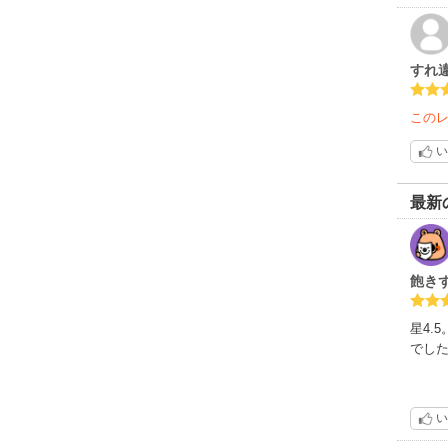
すれ
この
い
最新
飽き
星4.
でし
い