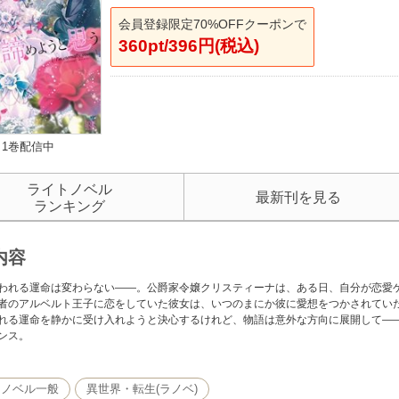
会員登録限定70%OFFクーポンで
360pt/396円(税込)
1巻配信中
ライトノベル
最新刊を見る
ランキング
内容
われる運命は変わらない――。公爵家令嬢クリスティーナは、ある日、自分が恋愛
者のアルベルト王子に恋をしていた彼女は、いつのまにか彼に愛想をつかされてい
れる運命を静かに受け入れようと決心するけれど、物語は意外な方向に展開して―
ンス。
トノベル一般
異世界・転生(ラノベ)