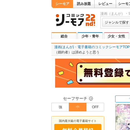
シーモア
読み放題
レビュー
シーモ
漫画（まんが）・
ジャンルで探す
総合
少年・青年
少女・女性
漫画(まんが)・電子書籍のコミックシーモアTOP
（婚約者）は諦めようと思う
セーフサーチ
？
強
中
OFF
国内最大級の電子書籍サイト