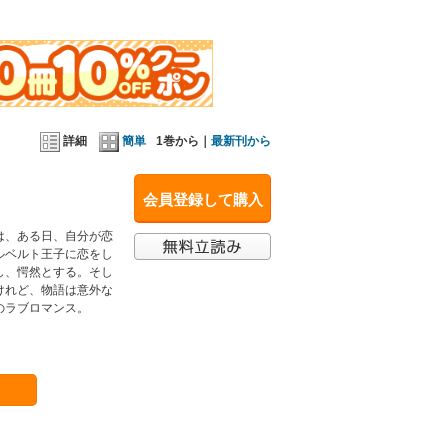
詳細
簡単
1巻から｜
最新刊から
会員登録して購入
は、ある日、自分が恋
ルベルト王子に恋をし
し、愕然とする。そし
けれど、物語は意外な
のラブロマンス。