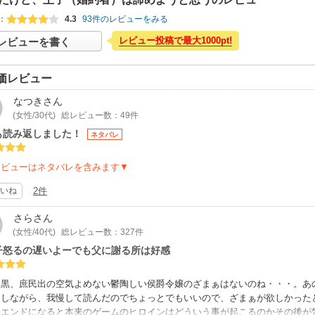
：
4.3
93件のレビューをみる
レビュー投稿で最大1000pt!
レビューを書く
価レビュー
なつき
さん
(女性/30代)
総レビュー数：49件
も読み返しました！
ネタバレ
レビューはネタバレを含みます▼
いね
2件
さら
さん
(女性/40代)
総レビュー数：327件
子怒るの遅いよーでも父に謝る所は好感
腹黒、庶民出の空気よめない鬱陶しい侯爵令嬢のざまぁはないのね・・・。あ
ラしながら、我慢して読んだのでちょっとでもいいので、ざまぁが欲しかった
ドエンドになると本来のゲームのヒロインはどういう事が起こるのかその後が