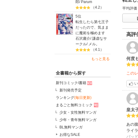
郎
/
Parum
（4.2）
平均評価
5位
転生したら第七王子
だったので、気まま
に魔術を極めます
高評
石沢庸介
/
謙虚なサ
ークル
/
メル。
（4.1）
何度
もっと見る
全書籍から探す
この
新刊コミック/書籍
い
新刊発売予定
ランキング
(毎日更新)
まるごと無料コミック
皇太
少女・女性無料マンガ
少年・青年無料マンガ
あの
BL無料マンガ
ライ
お得なSALE
バッ