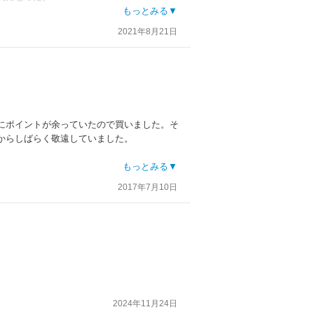
イラ。父のざまぁされる表現が少なく、逆に
もっとみる▼
る作品だった。まぁ、父の後悔とどこへぶつ
2021年8月21日
んでもないけど・・・。でも、内容展開設定
かなり良い作品だと思う。
にポイントが余っていたので買いました。そ
からしばらく敬遠していました。
し、男性視点での心情シーンでは『あの行動
もっとみる▼
レードでした。
2017年7月10日
分久しぶりでした。濡れ場はなくとも満足で
ひオススメです。
2024年11月24日