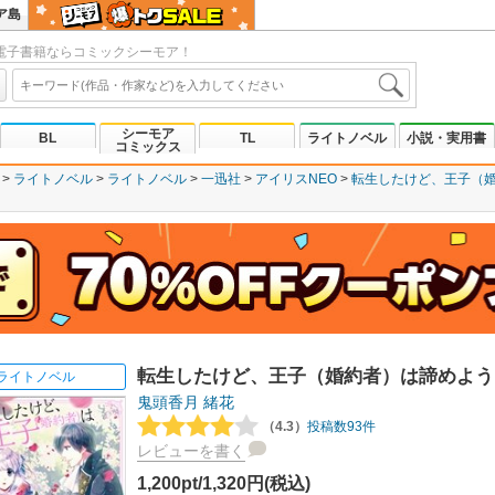
ア島
電子書籍ならコミックシーモア！
シーモア
BL
TL
ライトノベル
小説・実用書
コミックス
ライトノベル
ライトノベル
一迅社
アイリスNEO
転生したけど、王子（
転生したけど、王子（婚約者）は諦めよう
ライトノベル
鬼頭香月
緒花
（4.3）
投稿数93件
レビューを書く
1,200pt/1,320円(税込)