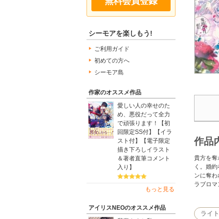
無料会員登録
シーモアを楽しもう!
ご利用ガイド
初めての方へ
シーモア島
作家のオススメ作品
愛しい人の幸せのた
め、悪役だって全力
で頑張ります！【初
回限定SS付】【イラ
作品
スト付】【電子限定
描き下ろしイラスト
貴方を奪
＆著者直筆コメント
く。婚約
入り】
ンに奪わ
ラブロマ
もっと見る
アイリスNEOのオススメ作品
ライ