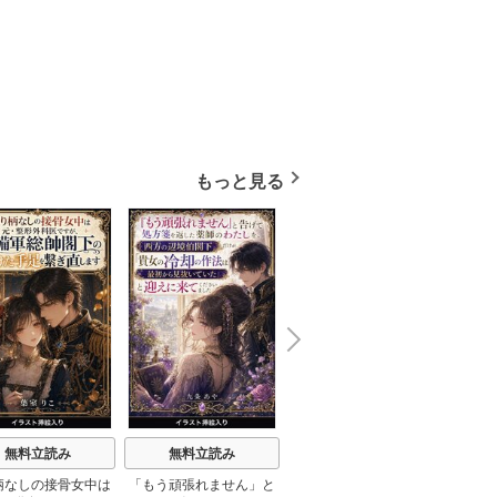
もっと見る
N
x
e
t
無料立読み
無料立読み
無料立読み
柄なしの接骨女中は
「もう頑張れません」と
断罪されたのに王太子殿
異世