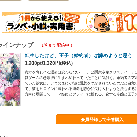
ラインナップ
1巻まで配信中！
転生したけど、王子（婚約者）は諦めようと思う
1,200pt/1,320円(税込)
貴方を奪われる運命は変わらない――。公爵家令嬢クリスティーナ
愛ゲームの恋敵役に生まれ変わっていたことに気付く。婚約者のア
ていた彼女は、いつのまにか彼に愛想をつかされていたのだと自覚
て、彼をヒロインに奪われる運命を静かに受け入れようと決心する
方向に展開して――？嫉妬とプライドに揺れる、恋する令嬢と王子
会員登録して全巻購入