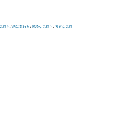
気持ち
/
恋に変わる
/
純粋な気持ち
/
素直な気持