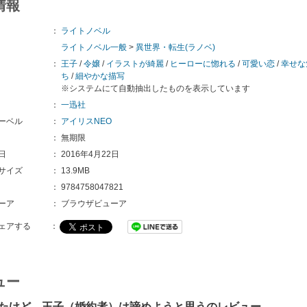
情報
：
ライトノベル
ライトノベル一般
>
異世界・転生(ラノベ)
：
王子
/
令嬢
/
イラストが綺麗
/
ヒーローに惚れる
/
可愛い恋
/
幸せな
ち
/
細やかな描写
※システムにて自動抽出したものを表示しています
：
一迅社
ーベル
：
アイリスNEO
：
無期限
日
：
2016年4月22日
サイズ
：
13.9MB
：
9784758047821
ーア
：
ブラウザビューア
ェアする
：
ュー
たけど、王子（婚約者）は諦めようと思うのレビュー