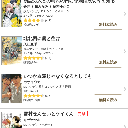
初恋の人との晴れの日に令嬢は裏切りを知る
蒼井
/
柏みなみ
/
藤村ゆかこ
少女マンガ、ＦＬＯＳ ＣＯＭＩＣ
1～2巻
680pt～720pt
(4.3)
無料立読み
投稿数107件
北北西に曇と往け
入江亜季
青年マンガ、青騎士コミックス
1～7巻
620pt～720pt
(4.7)
無料立読み
投稿数97件
いつか友達じゃなくなるとしても
カサイウカ
BLマンガ、花丸コミックス/花丸漫画
1巻
648pt
(4.6)
無料立読み
投稿数139件
雪村せんせいとケイくん
キヅナツキ
BLマンガ、ビーボーイ