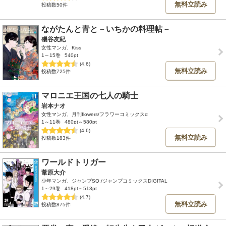
無料立読み
投稿数50件
ながたんと青と－いちかの料理帖－
磯谷友紀
女性マンガ、Kiss
1～15巻
540pt
(4.6)
無料立読み
投稿数725件
マロニエ王国の七人の騎士
岩本ナオ
女性マンガ、月刊flowers/フラワーコミックスα
1～11巻
480pt～580pt
(4.6)
無料立読み
投稿数183件
ワールドトリガー
葦原大介
少年マンガ、ジャンプSQ./ジャンプコミックスDIGITAL
1～29巻
418pt～513pt
(4.7)
無料立読み
投稿数875件