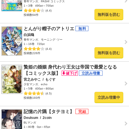
青年マンガ、PASH! コミックス
1～3巻
490pt～700pt
(4.4)
無料版を読む
投稿数64件
とんがり帽子のアトリエ
白浜鴎
青年マンガ、モーニング･ツー
1～16巻
720pt
(4.4)
無料版を読む
投稿数226件
贄姫の婚姻 身代わり王女は帝国で最愛となる
【コミックス版】
宮之みやこ
/
もぐす
少女マンガ、echo
1～5巻
400pt～800pt
(4.5)
立読み増量中
投稿数193件
記憶の片隅【タテヨミ】
Deulsum
/
2coin
BLマンガ
1～80巻
0pt～65pt