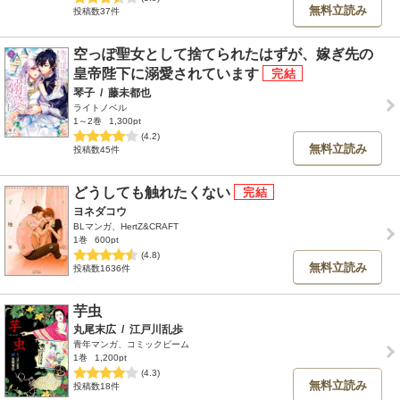
無料立読み
投稿数37件
空っぽ聖女として捨てられたはずが、嫁ぎ先の
皇帝陛下に溺愛されています
琴子
/
藤未都也
ライトノベル
1～2巻
1,300pt
(4.2)
無料立読み
投稿数45件
どうしても触れたくない
ヨネダコウ
BLマンガ、HertZ&CRAFT
1巻
600pt
(4.8)
無料立読み
投稿数1636件
芋虫
丸尾末広
/
江戸川乱歩
青年マンガ、コミックビーム
1巻
1,200pt
(4.3)
無料立読み
投稿数18件