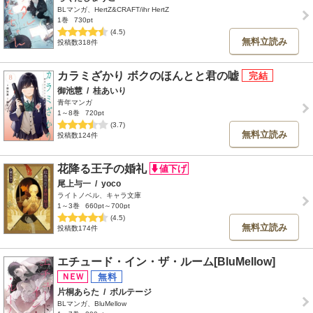
BLマンガ、HertZ&CRAFT/ihr HertZ
1巻
730pt
(4.5)
無料立読み
投稿数318件
カラミざかり ボクのほんとと君の嘘
御池慧
/
桂あいり
青年マンガ
1～8巻
720pt
(3.7)
無料立読み
投稿数124件
花降る王子の婚礼
尾上与一
/
yoco
ライトノベル、キャラ文庫
1～3巻
660pt～700pt
(4.5)
無料立読み
投稿数174件
エチュード・イン・ザ・ルーム[BluMellow]
片桐あらた
/
ボルテージ
BLマンガ、BluMellow