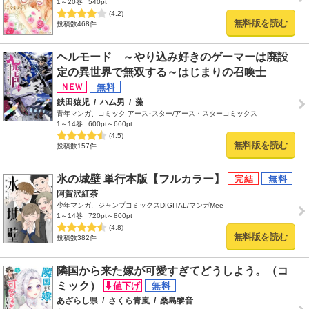
1～20巻
540pt
(4.2)
無料版を読む
投稿数468件
ヘルモード ～やり込み好きのゲーマーは廃設
定の異世界で無双する～はじまりの召喚士
鉄田猿児
/
ハム男
/
藻
青年マンガ、コミック アース･スター/アース・スターコミックス
1～14巻
600pt～660pt
(4.5)
無料版を読む
投稿数157件
氷の城壁 単行本版【フルカラー】
阿賀沢紅茶
少年マンガ、ジャンプコミックスDIGITAL/マンガMee
1～14巻
720pt～800pt
(4.8)
無料版を読む
投稿数382件
隣国から来た嫁が可愛すぎてどうしよう。（コ
ミック）
あざらし県
/
さくら青嵐
/
桑島黎音