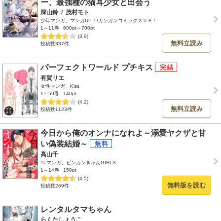
ー、最強種の猫耳少女と出会う
深山鈴
/
茂村モト
少年マンガ、マンガUP！/ガンガンコミックスＵＰ！
1～11巻
600pt～700pt
(3.9)
無料立読み
投稿数337件
パーフェクトワールド プチキス
有賀リエ
女性マンガ、Kiss
1～59巻
140pt
(4.2)
無料立読み
投稿数1123件
今日から俺のオンナになれよ～溺愛ヤクザと甘
い偽装結婚～
高山千
TLマンガ、ビンカンきゅんGIRLS
1～14巻
150pt
(4.5)
無料版を読む
投稿数269件
レンタルタマちゃん
らくたしょうこ