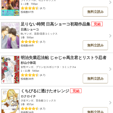
ライトノベル、らぶドロップス
1～2巻
700pt
(4.7)
無料立読み
投稿数67件
足りない時間 日高ショーコ初期作品集
日高ショーコ
BLマンガ、花音/花音コミックス
1巻
500pt
(4.7)
無料立読み
投稿数48件
明治失業忍法帖 じゃじゃ馬主君とリストラ忍者
杉山小弥花
女性マンガ、プリンセス/ボニータ・コミックスα
1～11巻
540pt
(4.7)
無料立読み
投稿数36件
くちびるに透けたオレンジ
ロクロイチ
少女マンガ、百合姫コミックス
1巻
857pt
(4.7)
無料立読み
投稿数34件