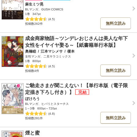
麻生ミツ晃
BLマンガ、GUSH COMICS
1巻
347pt
(4.5)
無料立読み
投稿数262件
成金商家物語～ツンデレおじさんは美人な年下
女性をイヤイヤ娶る～【紙書籍単行本版】
奥橋睦
/
江本マシメサ
/
榎本
女性マンガ、二見サラコミックス
1巻
800pt
(4.5)
無料立読み
投稿数4件
ご馳走さまが聞こえない！【単行本版（電子限
定描き下ろし付き）】
ぽけろう
BLマンガ、ヒバリとスターチス
1～3巻
600pt～720pt
(4.8)
無料立読み
投稿数281件
煙と蜜