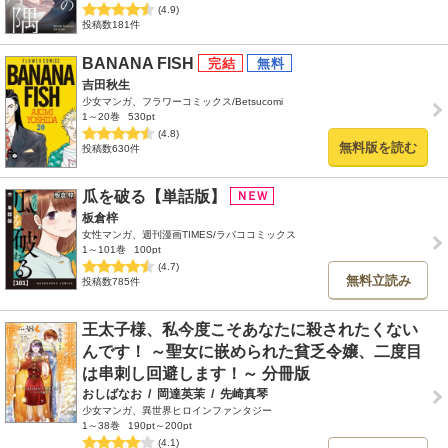
(4.9)
投稿数181件
BANANA FISH
吉田秋生
少女マンガ、フラワーコミックス/Betsucomi
1～20巻
530pt
(4.8)
無料版を読む
投稿数630件
瓜を破る【単話版】
板倉梓
女性マンガ、週刊漫画TIMES/ラバココミックス
1～101巻
100pt
(4.7)
無料立読み
投稿数785件
王太子様、私今度こそあなたに殺されたくない
んです！ ～聖女に嵌められた貧乏令嬢、二度目
は串刺し回避します！～ 分冊版
おしばなお
/
岡達英茉
/
先崎真琴
少女マンガ、異世界ヒロインファンタジー
1～38巻
190pt～200pt
(4.1)