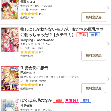
長蔵ヒロコ
青年マンガ、HARTA COMIX
1～7巻
660pt～780pt
(4.7)
無料立読み
投稿数771件
推しにしか勃たないモノが、友だちの巨乳ママ
に勃っちゃった!?【タテヨミ】
YaGyung
/
wooniwoose
青年マンガ、レジコミ Red
1～72巻
0pt～65pt
(4.1)
無料立読み
投稿数44件
生徒会長に忠告
門地かおり
BLマンガ、ディアプラス・コミックス/ディアプラス
1～7巻
560pt～630pt
(4.5)
無料立読み
投稿数297件
ぼくは麻理のなか
押見修造
青年マンガ、漫画アクション