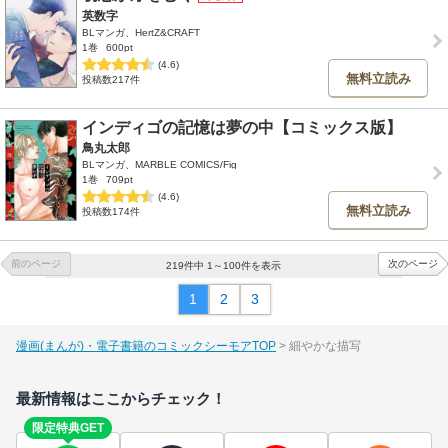
英数字
BLマンガ、HertZ&CRAFT
1巻
600pt
(4.6)
無料立読み
投稿数217件
インディゴの記憶は夢の中【コミックス版】
鳥丸太郎
BLマンガ、MARBLE COMICS/Fig
1巻
709pt
(4.6)
無料立読み
投稿数174件
前のページ
次のページ
219件中 1～100件を表示
1
2
3
漫画(まんが)・電子書籍のコミックシーモアTOP
細やかな描写
最新情報はここからチェック！
限定特典GET