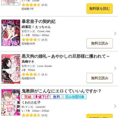
1～7巻
200pt
(4.9)
無料版を読む
投稿数7件
暴君皇子の契約妃
綿瀬花
/
えっちゃん
女性マンガ、Comic miw
1～8巻
300pt～400pt
(4.0)
無料立読み
投稿数48件
黒天狗の婚礼～あやかしの旦那様に攫われて～
高嶋サキ
女性マンガ、Love Jossie
1巻
500pt
(4.1)
無料立読み
投稿数54件
鬼教師がこんなにエロくていいんですか？
くわたたむ子
BLマンガ、caramel
1～7巻
100pt～200pt
(4.6)