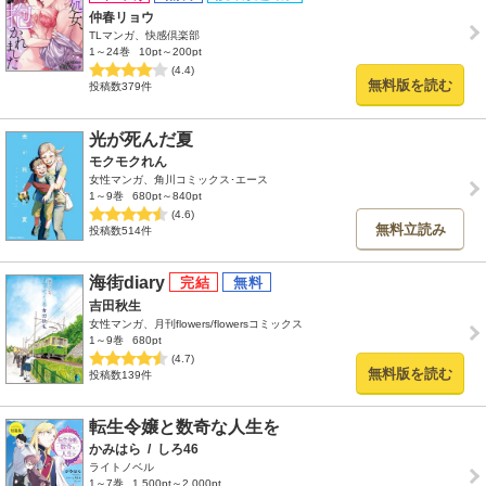
仲春リョウ
TLマンガ、快感倶楽部
1～24巻
10pt～200pt
(4.4)
無料版を読む
投稿数379件
光が死んだ夏
モクモクれん
女性マンガ、角川コミックス･エース
1～9巻
680pt～840pt
(4.6)
無料立読み
投稿数514件
海街diary
吉田秋生
女性マンガ、月刊flowers/flowersコミックス
1～9巻
680pt
(4.7)
無料版を読む
投稿数139件
転生令嬢と数奇な人生を
かみはら
/
しろ46
ライトノベル
1～7巻
1,500pt～2,000pt