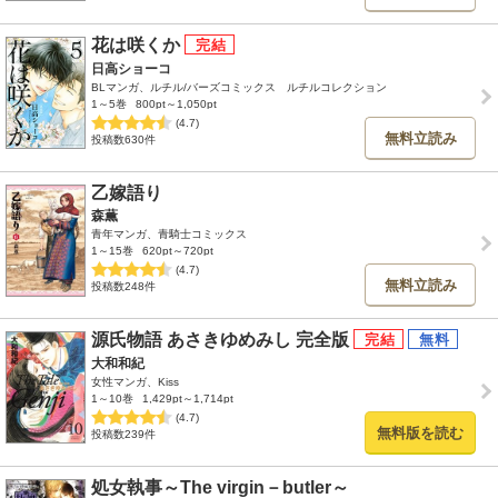
花は咲くか
日高ショーコ
BLマンガ、ルチル/バーズコミックス ルチルコレクション
1～5巻
800pt～1,050pt
(4.7)
無料立読み
投稿数630件
乙嫁語り
森薫
青年マンガ、青騎士コミックス
1～15巻
620pt～720pt
(4.7)
無料立読み
投稿数248件
源氏物語 あさきゆめみし 完全版
大和和紀
女性マンガ、Kiss
1～10巻
1,429pt～1,714pt
(4.7)
無料版を読む
投稿数239件
処女執事～The virgin－butler～