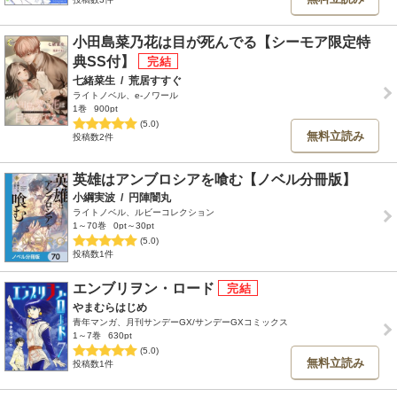
小田島菜乃花は目が死んでる【シーモア限定特
典SS付】
七緒菜生
/
荒居すすぐ
ライトノベル、e-ノワール
1巻
900pt
(5.0)
無料立読み
投稿数2件
英雄はアンブロシアを喰む【ノベル分冊版】
小綱実波
/
円陣闇丸
ライトノベル、ルビーコレクション
1～70巻
0pt～30pt
(5.0)
投稿数1件
エンブリヲン・ロード
やまむらはじめ
青年マンガ、月刊サンデーGX/サンデーGXコミックス
1～7巻
630pt
(5.0)
無料立読み
投稿数1件