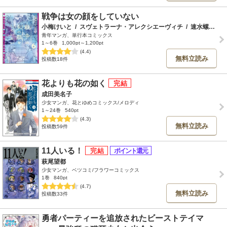
戦争は女の顔をしていない
小梅けいと
/
スヴェトラーナ・アレクシエーヴィチ
/
速水螺旋人
青年マンガ、単行本コミックス
1～6巻
1,000pt～1,200pt
(4.4)
無料立読み
投稿数18件
花よりも花の如く
成田美名子
少女マンガ、花とゆめコミックス/メロディ
1～24巻
540pt
(4.3)
無料立読み
投稿数59件
11人いる！
萩尾望都
少女マンガ、ベツコミ/フラワーコミックス
1巻
840pt
(4.7)
無料立読み
投稿数33件
勇者パーティーを追放されたビーストテイマ