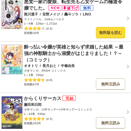
悪党一家の愛娘、転生先も乙女ゲームの極道令
嬢でした。
雨川透子
/
安野メイジ
/
轟斗ソラ
/
LINO
ライトノベル、Celicaノベルス
1～6巻
228pt～1,272pt
(4.4)
無料版を読む
投稿数34件
酔っ払い令嬢が英雄と知らず求婚した結果 ～最
強の神獣騎士から溺愛がはじまりました！？～
（コミック）
オオトリ
/
長月おと
/
中條由良
少女マンガ、PASH! コミックス
1～2巻
700pt
(4.8)
無料立読み
投稿数67件
からくりサーカス
藤田和日郎
少年マンガ、少年サンデー/少年サンデーコミックス
1～43巻
530pt
(4.5)
無料立読み
投稿数182件