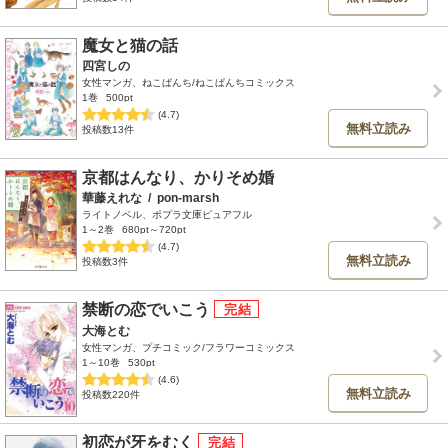
魔女と猫の話
四宮しの
女性マンガ、ねこぱんち/ねこぱんちコミックス
1巻
500pt
(4.7)
無料立読み
投稿数13件
京都はんなり、かりそめ婚
華藤えれな
/
pon-marsh
ライトノベル、ポプラ文庫ピュアフル
1～2巻
680pt～720pt
(4.7)
無料立読み
投稿数3件
禁断の恋でいこう
大海とむ
女性マンガ、プチコミック/フラワーコミックス
1～10巻
530pt
(4.6)
無料立読み
投稿数220件
初恋が牙をむく