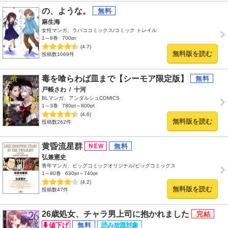
の、ような。
麻生海
女性マンガ、ラバココミックス/コミック トレイル
1～8巻
700pt
(4.7)
無料版を読む
投稿数1069件
毒を喰らわば皿まで【シーモア限定版】
戸帳さわ
/
十河
BLマンガ、アンダルシュCOMICS
1～3巻
780pt～800pt
(4.6)
無料版を読む
投稿数262件
黄昏流星群
弘兼憲史
青年マンガ、ビッグコミックオリジナル/ビッグコミックス
1～80巻
630pt～740pt
(4.2)
無料版を読む
投稿数47件
26歳処女、チャラ男上司に抱かれました