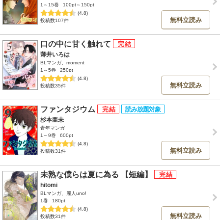
1～15巻
100pt～150pt
(4.8)
無料立読み
投稿数107件
口の中に甘く触れて
薄井いろは
BLマンガ、moment
1～5巻
250pt
(4.8)
無料立読み
投稿数35件
ファンタジウム
杉本亜未
青年マンガ
1～9巻
600pt
(4.8)
無料立読み
投稿数31件
未熟な僕らは夏に為る 【短編】
hitomi
BLマンガ、麗人uno!
1巻
180pt
(4.8)
無料立読み
投稿数31件