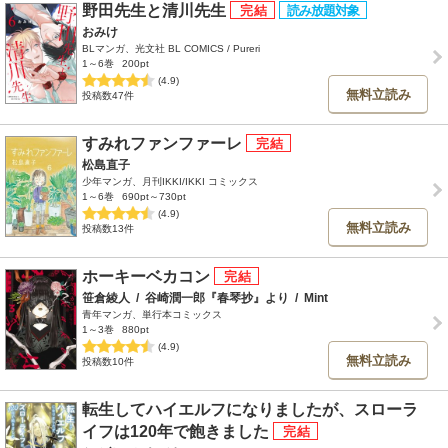
野田先生と清川先生
おみけ
BLマンガ、光文社 BL COMICS / Pureri
1～6巻
200pt
(4.9)
無料立読み
投稿数47件
すみれファンファーレ
松島直子
少年マンガ、月刊IKKI/IKKI コミックス
1～6巻
690pt～730pt
(4.9)
無料立読み
投稿数13件
ホーキーベカコン
笹倉綾人
/
谷崎潤一郎『春琴抄』より
/
Mint
青年マンガ、単行本コミックス
1～3巻
880pt
(4.9)
無料立読み
投稿数10件
転生してハイエルフになりましたが、スローラ
イフは120年で飽きました