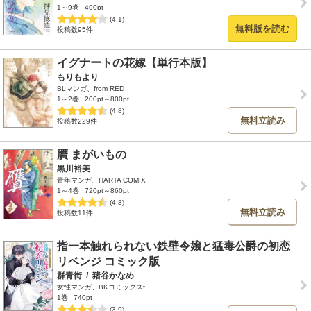
1～9巻
490pt
(4.1)
無料版を読む
投稿数95件
イグナートの花嫁【単行本版】
もりもより
BLマンガ、from RED
1～2巻
200pt～800pt
(4.8)
無料立読み
投稿数229件
贋 まがいもの
黒川裕美
青年マンガ、HARTA COMIX
1～4巻
720pt～860pt
(4.8)
無料立読み
投稿数11件
指一本触れられない鉄壁令嬢と猛毒公爵の初恋
リベンジ コミック版
群青街
/
猪谷かなめ
女性マンガ、BKコミックスf
1巻
740pt
(3.9)