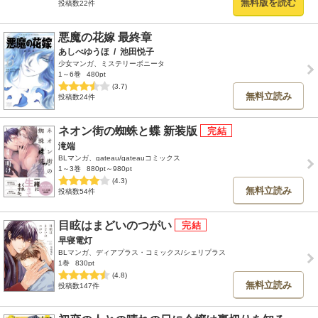
無料版を読む
投稿数22件
悪魔の花嫁 最終章
あしべゆうほ
/
池田悦子
少女マンガ、ミステリーボニータ
1～6巻
480pt
(3.7)
無料立読み
投稿数24件
ネオン街の蜘蛛と蝶 新装版
滝端
BLマンガ、gateau/gateauコミックス
1～3巻
880pt～980pt
(4.3)
無料立読み
投稿数54件
目眩はまどいのつがい
早寝電灯
BLマンガ、ディアプラス・コミックス/シェリプラス
1巻
830pt
(4.8)
無料立読み
投稿数147件