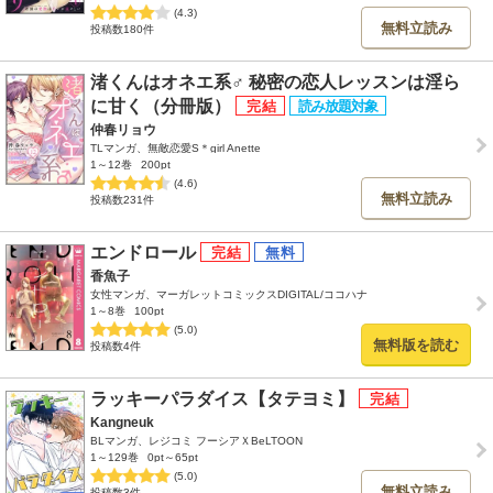
(4.3)
無料立読み
投稿数180件
渚くんはオネエ系♂ 秘密の恋人レッスンは淫ら
に甘く（分冊版）
仲春リョウ
TLマンガ、無敵恋愛S＊girl Anette
1～12巻
200pt
(4.6)
無料立読み
投稿数231件
エンドロール
香魚子
女性マンガ、マーガレットコミックスDIGITAL/ココハナ
1～8巻
100pt
(5.0)
無料版を読む
投稿数4件
ラッキーパラダイス【タテヨミ】
Kangneuk
BLマンガ、レジコミ フーシアＸBeLTOON
1～129巻
0pt～65pt
(5.0)
無料立読み
投稿数3件