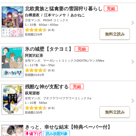
北欧貴族と猛禽妻の雪国狩り暮らし
白樺鹿夜
/
江本マシメサ
/
あかねこ
少女マンガ、PASH! コミックス
1～10巻
600pt～650pt
(4.8)
無料立読み
投稿数224件
氷の城壁【タテヨミ】
阿賀沢紅茶
女性マンガ、マーガレットコミックスDIGITAL/マンガMee
1～117巻
0pt～55pt
(4.9)
投稿数4161件
残酷な神が支配する
萩尾望都
女性マンガ、プチフラワー/フラワーコミックスα
1～10巻
580pt
(4.6)
無料立読み
投稿数130件
きっと、幸せな結末【特典ペーパー付】