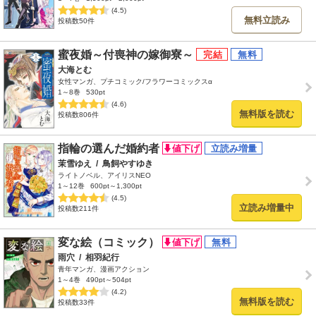
(4.5)
無料立読み
投稿数50件
蜜夜婚～付喪神の嫁御寮～
大海とむ
女性マンガ、プチコミック/フラワーコミックスα
1～8巻
530pt
(4.6)
無料版を読む
投稿数806件
指輪の選んだ婚約者
茉雪ゆえ
/
鳥飼やすゆき
ライトノベル、アイリスNEO
1～12巻
600pt～1,300pt
(4.5)
立読み増量中
投稿数211件
変な絵（コミック）
雨穴
/
相羽紀行
青年マンガ、漫画アクション
1～4巻
490pt～504pt
(4.2)
無料版を読む
投稿数33件