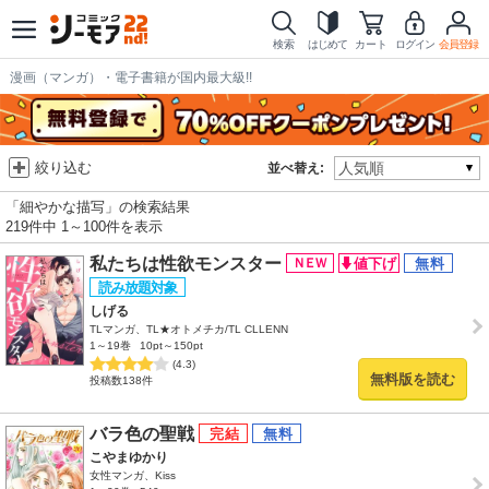
検索
はじめて
カート
ログイン
会員登録
漫画（マンガ）・電子書籍が国内最大級!!
絞り込む
並べ替え:
「細やかな描写」の検索結果
219件中 1～100件を表示
私たちは性欲モンスター
しげる
TLマンガ、TL★オトメチカ/TL CLLENN
1～19巻
10pt～150pt
(4.3)
無料版を読む
投稿数138件
バラ色の聖戦
こやまゆかり
女性マンガ、Kiss