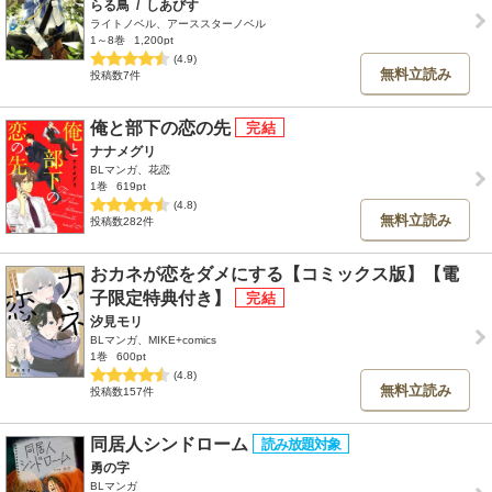
らる鳥
/
しあびす
ライトノベル、アーススターノベル
1～8巻
1,200pt
(4.9)
無料立読み
投稿数7件
俺と部下の恋の先
ナナメグリ
BLマンガ、花恋
1巻
619pt
(4.8)
無料立読み
投稿数282件
おカネが恋をダメにする【コミックス版】【電
子限定特典付き】
汐見モリ
BLマンガ、MIKE+comics
1巻
600pt
(4.8)
無料立読み
投稿数157件
同居人シンドローム
勇の字
BLマンガ