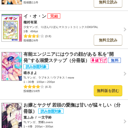
無料立読み
投稿数11件
イ・オ・ン
種村有菜
少女マンガ、りぼん/りぼんマスコットコミックスDIGITAL
1巻
494pt
(3.8)
無料立読み
投稿数24件
有能エンジニアにはウラの顔がある 私を“開
発”する溺愛ステップ（分冊版）
碓水まよ
TLマンガ、ラブキス！/ラブキス！more
1～30巻
100pt～200pt
(4.3)
無料版を読む
投稿数218件
お嬢とヤクザ 若頭の愛撫は甘いが猛々しい（分
冊版）
篁ふみ
/
一文字鈴
TLマンガ、禁断Lovers
1～4巻
200pt～300pt