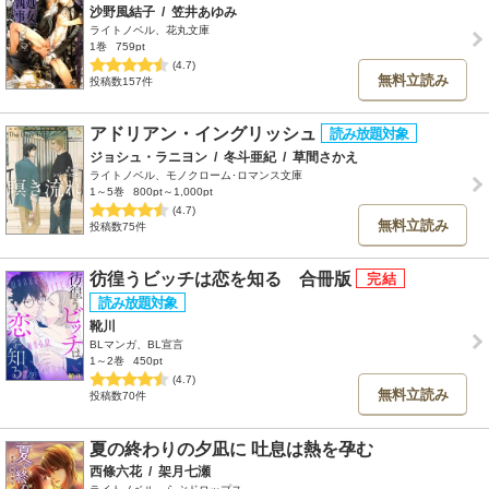
沙野風結子
/
笠井あゆみ
ライトノベル、花丸文庫
1巻
759pt
(4.7)
無料立読み
投稿数157件
アドリアン・イングリッシュ
ジョシュ・ラニヨン
/
冬斗亜紀
/
草間さかえ
ライトノベル、モノクローム･ロマンス文庫
1～5巻
800pt～1,000pt
(4.7)
無料立読み
投稿数75件
彷徨うビッチは恋を知る 合冊版
靴川
BLマンガ、BL宣言
1～2巻
450pt
(4.7)
無料立読み
投稿数70件
夏の終わりの夕凪に 吐息は熱を孕む
西條六花
/
架月七瀬