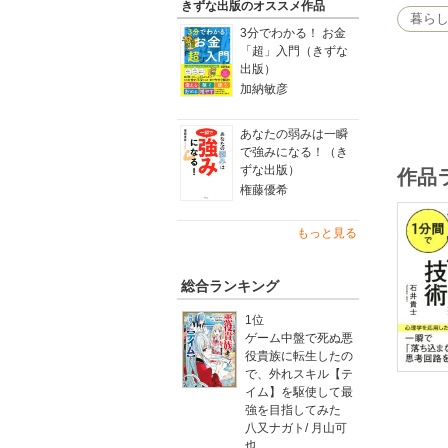
きずな出版のオススメ作品
暮ら
3分でわかる！ お金
「超」入門（きずな
出版）
加納敏彦
あなたの弱みは一瞬
で強みになる！（き
ずな出版）
作品
権藤優希
もっと見る
総合ランキング
1位
ゲーム中盤で死ぬ悪
役貴族に転生したの
で、外れスキル【テ
イム】を駆使して最
強を目指してみた
八又ナガト
/
月山可
也