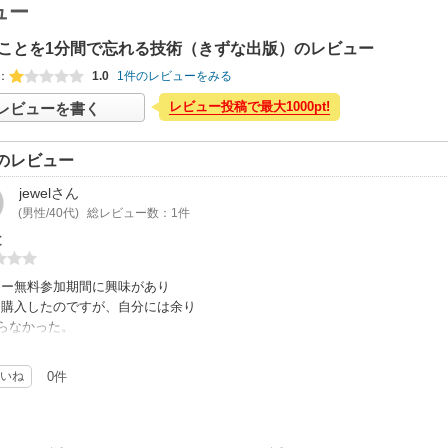
ュー
ことを1分間で忘れる技術（きずな出版）のレビュー
：
1.0
1件のレビューをみる
レビュー投稿で最大1000pt!
レビューを書く
のレビュー
jewel
さん
(男性/40代)
総レビュー数：1件
と
ナー無料参加期間に興味があり
を購入したのですが、自分には余り
らなかった。
セミナーに参加するか悩んでたので
を読み辞退する事にしました。
いね
0件