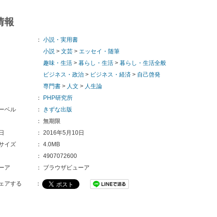
情報
：
小説・実用書
小説
>
文芸
>
エッセイ・随筆
趣味・生活
>
暮らし・生活
>
暮らし・生活全般
ビジネス・政治
>
ビジネス・経済
>
自己啓発
専門書
>
人文
>
人生論
：
PHP研究所
ーベル
：
きずな出版
：
無期限
日
：
2016年5月10日
サイズ
：
4.0MB
：
4907072600
ーア
：
ブラウザビューア
ェアする
：