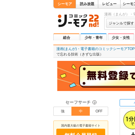
シーモア
読み放題
レビュー
シーモ
漫画（まんが）・
ジャンルで探す
総合
少年・青年
少女・女性
漫画(まんが)・電子書籍のコミックシーモアTOP
で忘れる技術（きずな出版）
セーフサーチ
？
強
中
OFF
国内最大級の電子書籍サイト