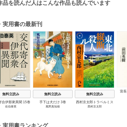
作品を読んだ人はこんな作品も読んでいます
・実用書の最新刊
s
宣長
無料立読み
無料立読み
無料立読み
寄合伊那衆異聞 15巻
手下は犬だけ 3巻
西村京太郎トラベルミス
佐伯泰英
風野真知雄
西村京太郎
テリー・セレクション 2
巻
・実用書ランキング