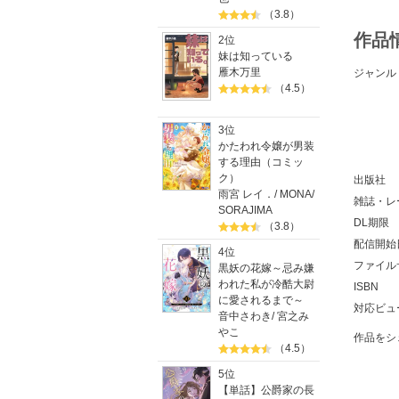
（3.8）
作品
2位
妹は知っている
雁木万里
ジャンル
（4.5）
3位
かたわれ令嬢が男装
する理由（コミッ
ク）
出版社
雨宮 レイ．
/
MONA
/
雑誌・レ
SORAJIMA
DL期限
（3.8）
配信開始
4位
ファイル
黒妖の花嫁～忌み嫌
われた私が冷酷大尉
ISBN
に愛されるまで～
対応ビュ
音中さわき
/
宮之み
やこ
作品をシ
（4.5）
5位
【単話】公爵家の長