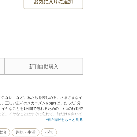
お気に入りに追加
新刊自動購入
がこない」など、私たちを苦しめる、さまざまなイ
た。正しい忘却のメカニズムを知れば、たった1分
イヤなことを1分間で忘れるための「7つの行動習
…など。イヤなことはすぐに忘れて、前だけを向いて
作品情報をもっと見る
政治
趣味・生活
小説