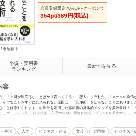
会員登録限定70%OFFクーポンで
354pt/389円(税込)
1巻配信中
小説・実用書
最新刊を見る
ランキング
内容
た」「上司が理不尽なことばかり言ってくる」「恋人にフラれた」「メールの返信
。イヤなことをすぐに忘れられない原因は、「忘却術」を知らないことにありまし
なことは忘れられます。心理学を応用した忘却術の具体的メソッドを多数収録！ ・
チュエーション別 忘れる技術・心理学のABC理論を知る・プランBを用意する…
ましょう！
し・生活
人文
ビジネス・経済
文芸
専門書
ビジネス・