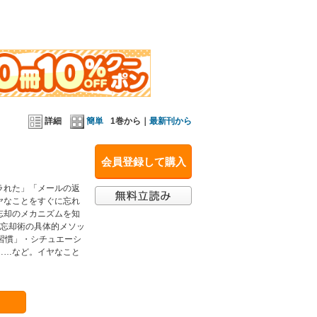
詳細
簡単
1巻から｜
最新刊から
会員登録して購入
ラれた」「メールの返
ヤなことをすぐに忘れ
忘却のメカニズムを知
た忘却術の具体的メソッ
習慣」・シチュエーシ
……など。イヤなこと