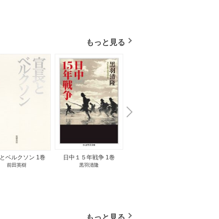
もっと見る
N
x
e
t
とベルクソン 1巻
日中１５年戦争 1巻
無料立読み
前田英樹
黒羽清隆
向島物語 1巻
便り屋
小杉健治
もっと見る