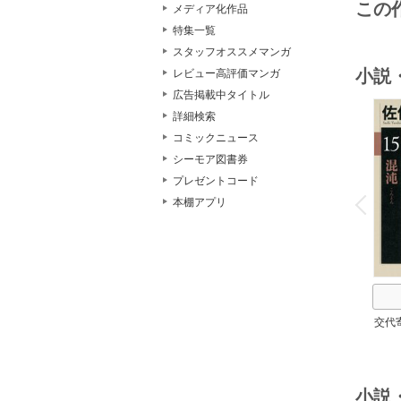
この
メディア化作品
特集一覧
スタッフオススメマンガ
小説
レビュー高評価マンガ
広告掲載中タイトル
詳細検索
コミックニュース
シーモア図書券
o
プレゼントコード
v
P
r
e
i
u
本棚アプリ
交代
小説