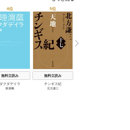
4位
5位
6位
N
x
e
t
無料立読み
無料立読み
無料立読み
ダクダデイラ
チンギス紀
東京バンドワゴン
B-PR
餅屋蛾
北方謙三
小路幸也
Ｂ
ジャラ
ディ 
ブック