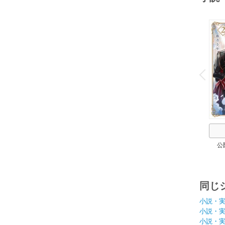
o
v
P
r
e
i
u
公
同じ
小説・
小説・
小説・