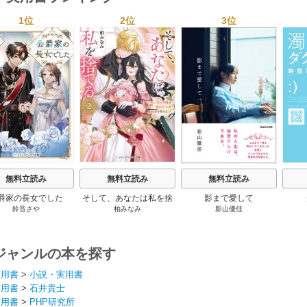
1位
2位
3位
s
無料立読み
無料立読み
無料立読み
爵家の長女でした
そして、あなたは私を捨
影まで愛して
鈴音さや
柏みなみ
影山優佳
てる
ジャンルの本を探す
実用書
>
小説・実用書
実用書
>
石井貴士
実用書
>
PHP研究所