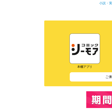
小説・
本棚アプリ
ご