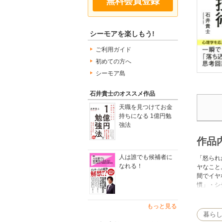
無料会員登録
シーモアを楽しもう!
ご利用ガイド
初めての方へ
シーモア島
石井貴士のオススメ作品
天職を見つけてお金
持ちになる 1億円勉
強法
作品
人は誰でも候補者に
「怒られ
なれる！
ヤなこと
間でイヤ
慣」・シ
歩きだし
もっと見る
暮ら