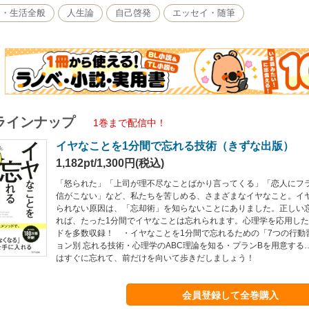
し・生活全般
人生論
自己啓発
エッセイ・随筆
ラインナップ
1巻まで配信中！
イヤなことを1分間で忘れる技術（きずな出版）
1,182pt/1,300円(税込)
「怒られた」「上司が理不尽なことばかり言ってくる」「恋人にフ
信がこない」など、私たちを苦しめる、さまざまなイヤなこと。イ
られない原因は、「忘却術」を知らないことにありました。正しい
れば、たった1分間でイヤなことは忘れられます。心理学を応用し
ドを多数収録！ ・イヤなことを1分間で忘れるための「7つの行動
ョン別 忘れる技術・心理学のABC理論を知る・プランBを用意する
はすぐに忘れて、前だけを向いて歩きだしましょう！
会員登録して全巻購入