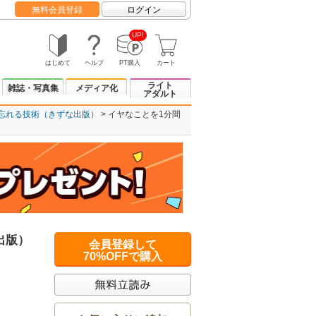
無料会員登録
ログイン
UP!
はじめて
ヘルプ
PT購入
カート
ライト
雑誌・写真集
メディア化
アダルト
忘れる技術（きずな出版）
イヤなことを1分間
出版）
会員登録して
70%OFFで購入