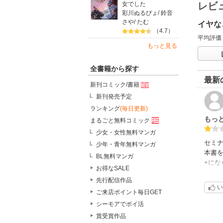
レビ
女でした
彩川ぬるぴょ
/
鈴音
さや
/
たむ
イヤな
（4.7）
平均評価
もっと見る
全書籍から探す
最新
新刊コミック/書籍
新刊発売予定
ランキング
(毎日更新)
もっ
まるごと無料コミック
少女・女性無料マンガ
セミ
少年・青年無料マンガ
本書
BL無料マンガ
+にな
お得なSALE
有料
先行配信作品
これ
い
ご来店ポイント毎日GET
シーモアでポイ活
賞受賞作品