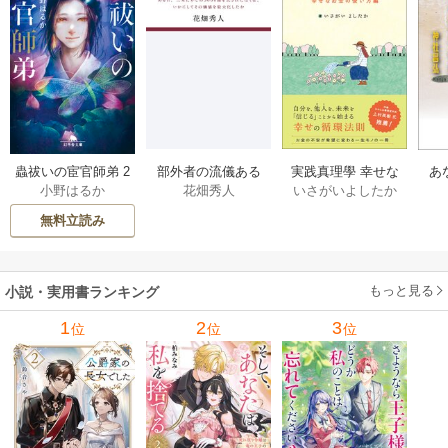
部外者の流儀ある
実践真理學 幸せな
蟲祓いの宦官師弟 2
あ
花畑秀人
いさがいよしたか
小野はるか
日、三木たかしの5
お金の使い方編 1巻
巻
せ
000曲を託されたぼ
無料立読み
くは、いかにして
その価値を最大化
したか 1巻
もっと見る
小説・実用書ランキング
1
2
3
位
位
位