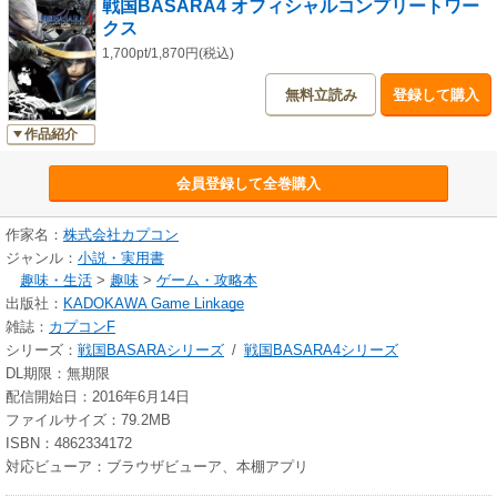
戦国BASARA4 オフィシャルコンプリートワー
クス
1,700pt/1,870円(税込)
無料立読み
登録して購入
作品紹介
会員登録して全巻購入
作家名：
株式会社カプコン
ジャンル：
小説・実用書
趣味・生活
>
趣味
>
ゲーム・攻略本
出版社：
KADOKAWA Game Linkage
雑誌：
カプコンF
シリーズ：
戦国BASARAシリーズ
/
戦国BASARA4シリーズ
DL期限：無期限
配信開始日：2016年6月14日
ファイルサイズ：79.2MB
ISBN：4862334172
対応ビューア：ブラウザビューア、本棚アプリ