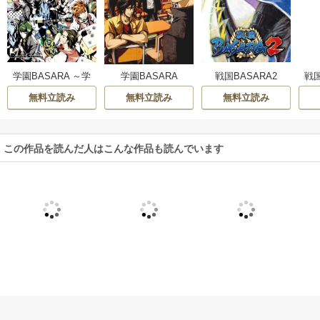
学園BASARA ～学
学園BASARA
戦国BASARA2
戦国
祭乱闘編～
幸
無料立読み
無料立読み
無料立読み
リ
この作品を読んだ人はこんな作品も読んでいます