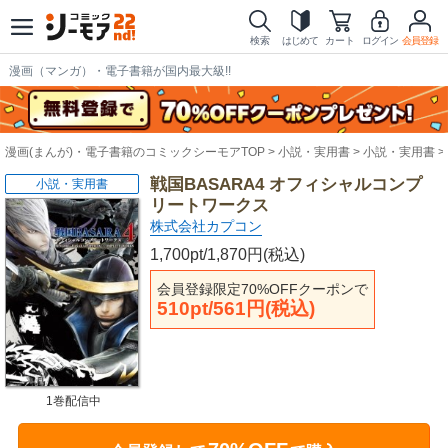
検索
はじめて
カート
ログイン
会員登録
漫画（マンガ）・電子書籍が国内最大級!!
漫画(まんが)・電子書籍のコミックシーモアTOP
小説・実用書
小説・実用書
戦国BASARA4 オフィシャルコンプ
小説・実用書
リートワークス
株式会社カプコン
1,700pt/1,870円(税込)
会員登録限定70%OFFクーポンで
510pt/561円(税込)
1巻配信中