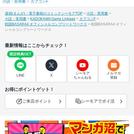
小説・実用書
>
カプコンF
漫画(まんが)・電子書籍のコミックシーモアTOP
小説・実用書
小説・実用書
KADOKAWA Game Linkage
カプコンF
戦国BASARA4 オフィシャルコンプリートワークス
戦国BASARA4 オフィ
シャルコンプリートワークス
最新情報はここからチェック！
限定特典GET
シーモア
メルマガ
LINE
X
ちゃんねる
登録
お得にポイントゲット！
ご来店ポイント
シーモアでポイ活