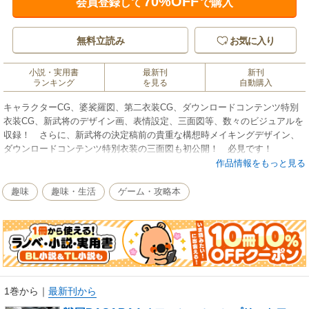
70%OFF
会員登録して
で購入
無料立読み
お気に入り
小説・実用書
最新刊
新刊
ランキング
を見る
自動購入
キャラクターCG、婆裟羅図、第二衣装CG、ダウンロードコンテンツ特別
衣装CG、新武将のデザイン画、表情設定、三面図等、数々のビジュアルを
収録！ さらに、新武将の決定稿前の貴重な構想時メイキングデザイン、
ダウンロードコンテンツ特別衣装の三面図も初公開！ 必見です！
作品情報をもっと見る
趣味
趣味・生活
ゲーム・攻略本
1巻から
｜
最新刊から