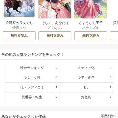
公爵家の長女でし
そして、あなたは
さようなら王子
拝
鈴音さや
柏みなみ
ハナミズキ
た
私を捨てる
様、どうか私のこ
様
とは忘れてくださ
無料立読み
無料立読み
無料立読み
い
その他の人気ランキングをチェック！
総合ランキング
メディア化
少女・女性
少年・青年
TL・レディコミ
BL
異世界・転生
お色気
履歴削除
あなたがチェックした作品