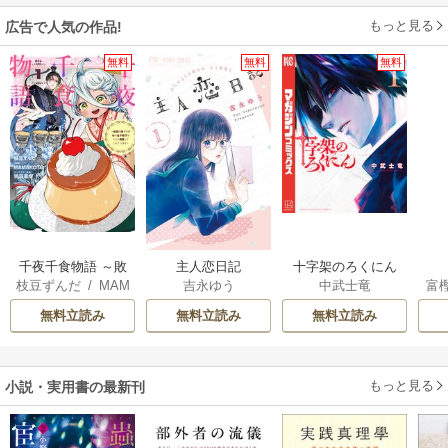
もっと見る
広告で人気の作品!
無料
無料
無料
千夜千食物語 ～敗
主人恋日記
十字架のろくにん
枝豆ずんだ
/
MAM
吉永ゆう
中武士竜
富
国の姫ですが氷の
AKOTO
/
鴉羽凛燈
皇子殿下がどうも
無料立読み
無料立読み
無料立読み
溺愛してくれてい
ます～
もっと見る
小説・実用書の最新刊