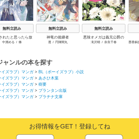
無料立読み
無料立読み
無料立読み
されたと思ったら放
神竜の後継者
悪辣オメガは義兄公爵の
中洲める
/
條
透
/
円陣闇丸
滝沢晴
/
奈良千春
墨香銅
れたので、好きに暮
重すぎる執着愛に溺れる
ます。だから今さら
ないでください、辺
境伯さま
ジャンルの本を探す
ーイズラブ）マンガ
>
BL（ボーイズラブ）小説
ーイズラブ）マンガ
>
あさひ木葉
ーイズラブ）マンガ
>
樹要
ーイズラブ）マンガ
>
プランタン出版
ーイズラブ）マンガ
>
プラチナ文庫
お得情報をGET！登録してね