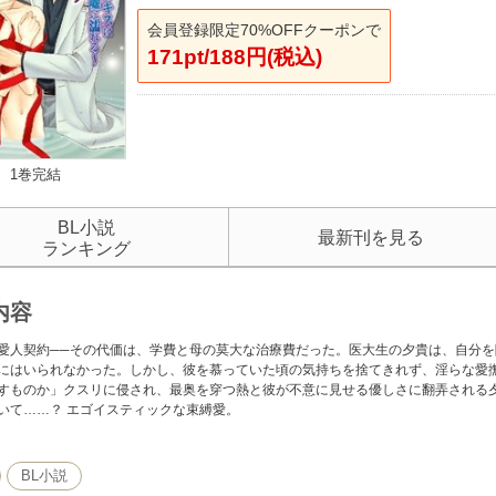
会員登録限定70%OFFクーポンで
171pt/188円(税込)
1巻完結
BL小説
最新刊を見る
ランキング
内容
愛人契約──その代価は、学費と母の莫大な治療費だった。医大生の夕貴は、自分
にはいられなかった。しかし、彼を慕っていた頃の気持ちを捨てきれず、淫らな愛
すものか」クスリに侵され、最奥を穿つ熱と彼が不意に見せる優しさに翻弄される
いて……？ エゴイスティックな束縛愛。
BL小説