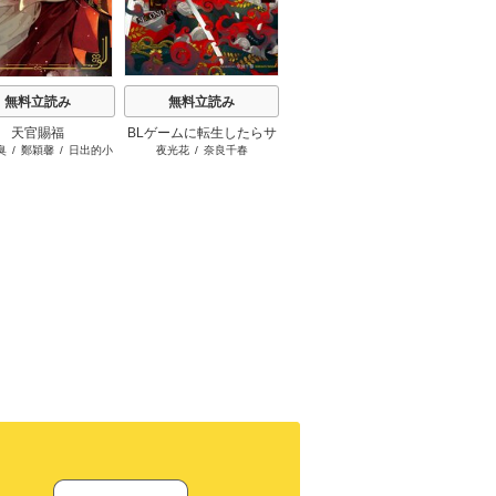
t
無料立読み
無料立読み
無料立読み
天官賜福
BLゲームに転生したらサ
アルファは飢えても主を
毒を
臭
/
鄭穎馨
/
日出的小
夜光花
/
奈良千春
佐伊
/
yoco
イコパス攻めに溺愛され
摘まず
太陽
た SECOND