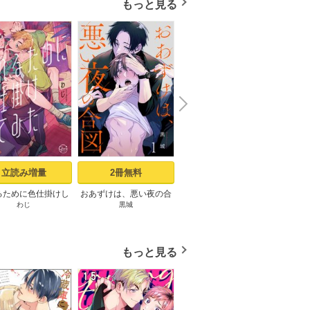
もっと見る
N
x
e
t
立読み増量
2冊無料
24冊無料
るために色仕掛けし
おあずけは、悪い夜の合
ピザ配達員とゴールドパ
記憶の
わじ
黒城
u-pi
D
1【コミックシーモ
図（1）
レス【タテヨミ】1話
定描き下ろしペーパ
ー付き】
もっと見る