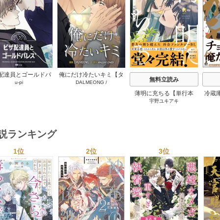
s
配達員とゴールドパ
俺にだけ冷たいキミ【タ
無料立読み
u-pi
DALMEONG
/
【タテヨミ】 104巻
テヨミ】 34巻
MALLINFLOWER
薄明に充ちる【単行本
冷蔵
宇野ユキアキ
版】 5巻
小説ランキング
1位
2位
3位
s