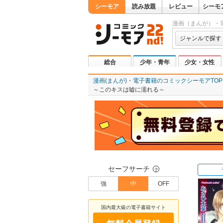
シーモア
読み放題
レビュー
シーモ
漫画（まんが）・
ジャンルで探す
総合
少年・青年
少女・女性
漫画(まんが)・電子書籍のコミックシーモアTOP
～このキスは嘘に濡れる～
セーフサーチ
？
強
中
OFF
国内最大級の電子書籍サイト