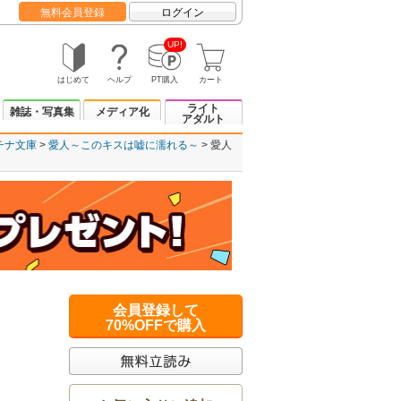
無料会員登録
ログイン
UP!
はじめて
ヘルプ
PT購入
カート
ライト
雑誌・写真集
メディア化
アダルト
チナ文庫
愛人～このキスは嘘に濡れる～
愛人
会員登録して
70%OFFで購入