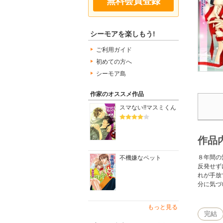
無料会員登録
シーモアを楽しもう!
ご利用ガイド
初めての方へ
シーモア島
作家のオススメ作品
スマない!!マスミくん
作品
８年間の
不機嫌なペット
反発せず
れが手放
分に気づ
もっと見る
完結