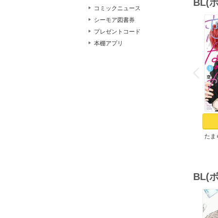
BL
コミックニュース
シーモア図書券
プレゼントコード
本棚アプリ
o
v
P
r
e
i
u
たま
（１
BL