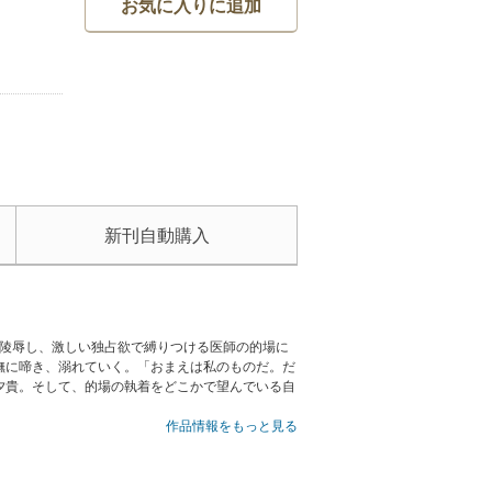
お気に入りに追加
新刊自動購入
を陵辱し、激しい独占欲で縛りつける医師の的場に
撫に啼き、溺れていく。「おまえは私のものだ。だ
夕貴。そして、的場の執着をどこかで望んでいる自
作品情報をもっと見る