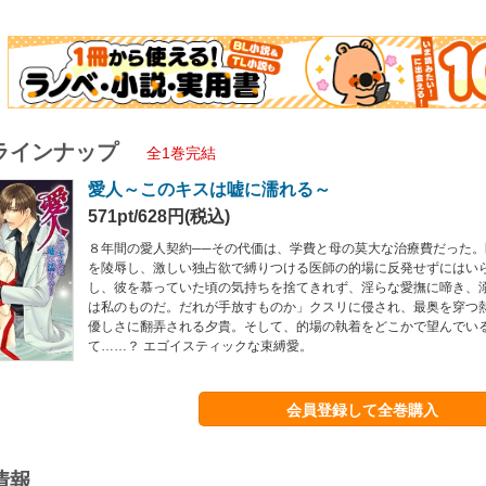
ラインナップ
全1巻完結
愛人～このキスは嘘に濡れる～
571pt/628円(税込)
８年間の愛人契約──その代価は、学費と母の莫大な治療費だった
を陵辱し、激しい独占欲で縛りつける医師の的場に反発せずにはい
し、彼を慕っていた頃の気持ちを捨てきれず、淫らな愛撫に啼き、
は私のものだ。だれが手放すものか」クスリに侵され、最奥を穿つ
優しさに翻弄される夕貴。そして、的場の執着をどこかで望んでい
て……？ エゴイスティックな束縛愛。
会員登録して全巻購入
情報