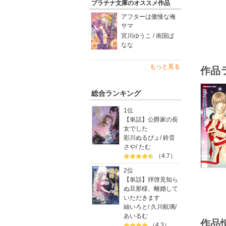
プラチナ文庫のオススメ作品
アフターは傲慢な俺
サマ
宮川ゆうこ / 南国ば
なな
もっと見る
作品
総合ランキング
1位
【単話】公爵家の長
女でした
彩川ぬるぴょ
/
鈴音
さや
/
たむ
（4.7）
2位
【単話】拝啓見知ら
ぬ旦那様、離婚して
いただきます
紬いろと
/
久川航璃
/
あいるむ
作品
（4.3）