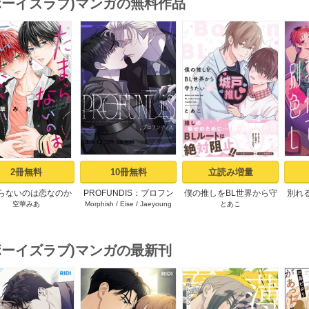
(ボーイズラブ)マンガの無料作品
s
2冊無料
10冊無料
立読み増量
らないのは恋なのか
PROFUNDIS：プロフン
僕の推しをBL世界から守
別れ
空華みあ
Morphish
/
Eise
/
Jaeyoung
とあこ
）【シーモア限定特
ディス【タテヨミ】1
りたい【シーモア限定特
てみた
典付き】
典付き電子単行本】 上巻
ア限
(ボーイズラブ)マンガの最新刊