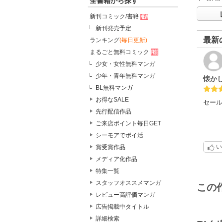
全書籍から探す
新刊コミック/書籍
新刊発売予定
最新
ランキング
(毎日更新)
まるごと無料コミック
少女・女性無料マンガ
少年・青年無料マンガ
懐か
BL無料マンガ
お得なSALE
セー
先行配信作品
ご来店ポイント毎日GET
シーモアでポイ活
い
賞受賞作品
メディア化作品
特集一覧
スタッフオススメマンガ
この
レビュー高評価マンガ
広告掲載中タイトル
詳細検索