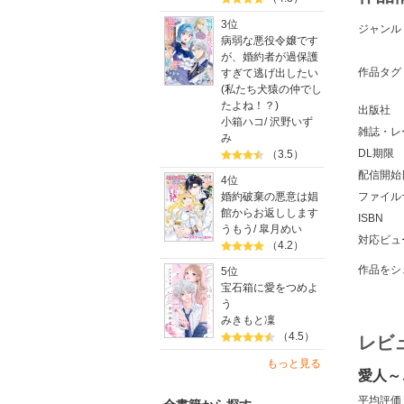
3位
ジャンル
病弱な悪役令嬢です
が、婚約者が過保護
作品タグ
すぎて逃げ出したい
(私たち犬猿の仲でし
たよね！？)
出版社
小箱ハコ
/
沢野いず
雑誌・レ
み
DL期限
（3.5）
配信開始
4位
婚約破棄の悪意は娼
ファイル
館からお返しします
ISBN
うもう
/
皐月めい
対応ビュ
（4.2）
作品をシ
5位
宝石箱に愛をつめよ
う
みきもと凜
（4.5）
レビ
もっと見る
愛人～
平均評価