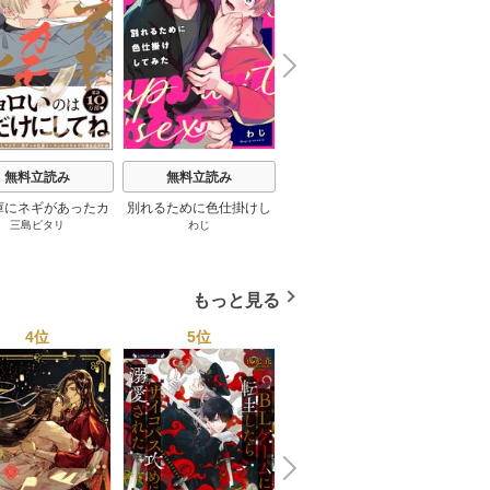
N
x
e
t
無料立読み
無料立読み
無料立読み
庫にネギがあったカ
別れるために色仕掛けし
修学旅行で仲良くないグ
やさし
三島ピタリ
わじ
こむぎ
/
隠木鶉
モ 2巻
てみた 15巻
ループに入りました【単
話版】 11巻
もっと見る
4位
5位
6位
N
x
e