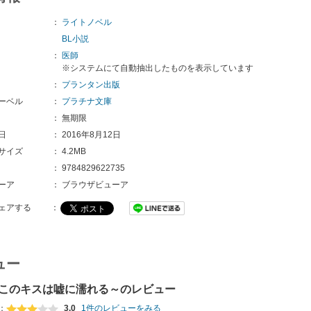
：
ライトノベル
BL小説
：
医師
※システムにて自動抽出したものを表示しています
：
プランタン出版
ーベル
：
プラチナ文庫
：
無期限
日
：
2016年8月12日
サイズ
：
4.2MB
：
9784829622735
ーア
：
ブラウザビューア
ェアする
：
ュー
このキスは嘘に濡れる～のレビュー
：
3.0
1件のレビューをみる