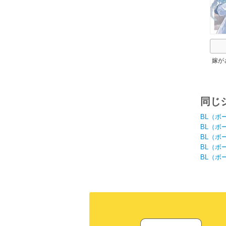
嫁が
置さ
らし
構わ
同じ
BL（ボ
BL（ボ
BL（ボ
BL（ボ
BL（ボ