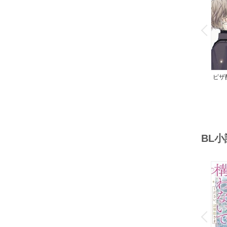
o
v
P
r
e
i
u
ピザ
レス
BL
o
v
P
r
e
i
u