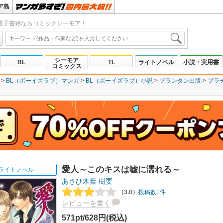
ア島
電子書籍ならコミックシーモア！
シーモア
BL
TL
ライトノベル
小説・実用書
コミックス
BL（ボーイズラブ）マンガ
BL（ボーイズラブ）小説
プランタン出版
プラ
愛人～このキスは嘘に濡れる～
ライトノベル
あさひ木葉
樹要
（3.0）
投稿数1件
レビューを書く
571pt/628円(税込)