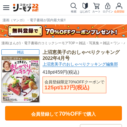
検索
はじめて
カート
ログイン
会員登録
漫画（マンガ）・電子書籍が国内最大級!!
漫画(まんが)・電子書籍のコミックシーモアTOP
雑誌・写真集
雑誌
ワン・パ
上沼恵美子のおしゃべりクッキング
雑誌
2022年4月号
上沼恵美子のおしゃべりクッキング編集部
418pt/459円(税込)
会員登録限定70%OFFクーポンで
125pt/137円(税込)
70%OFF
会員登録して
で購入