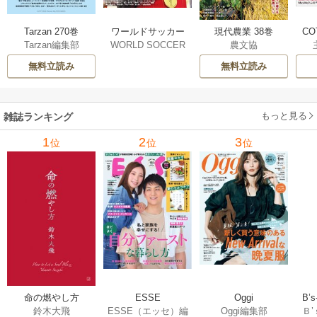
ワールドサッカー
Tarzan 270巻
現代農業 38巻
CO
WORLD SOCCER
Tarzan編集部
農文協
ダイジェスト 659巻
DIGEST（ワールド
無料立読み
無料立読み
サッカーダイジェ
スト）編集部
もっと見る
雑誌ランキング
1
2
3
位
位
位
ESSE
B’
命の燃やし方
Oggi
ESSE（エッセ）編
Ｂ
鈴木大飛
Oggi編集部
フ