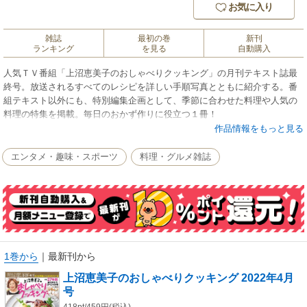
お気に入り
雑誌
最初の巻
新刊
ランキング
を見る
自動購入
人気ＴＶ番組「上沼恵美子のおしゃべりクッキング」の月刊テキスト誌最
終号。放送されるすべてのレシピを詳しい手順写真とともに紹介する。番
組テキスト以外にも、特別編集企画として、季節に合わせた料理や人気の
料理の特集を掲載。毎日のおかず作りに役立つ１冊！
作品情報をもっと見る
エンタメ・趣味・スポーツ
料理・グルメ雑誌
表紙
放送カレンダー
CONTENTS
番組27年間＆テキスト誌11年間の感謝を込めて 1000名様に当たる! 大プレ
ゼント
【TVテキスト】想い出のシーン＆特選メニュー
【TVテキスト】ありがとうの一皿
1巻から
｜
最新刊から
今月の素材
上沼恵美子のおしゃべりクッキング 2022年4月
【TVテキスト】2022年3/14→3/18放送 お弁当のひと品
号
【特別編集企画】フライパンひとつで 春のごちそうレシピ
【連載】今日の野菜おかずは何にする? 旬の野菜でもう1品!
418pt/459円(税込)