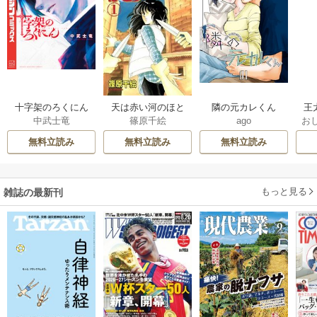
十字架のろくにん
天は赤い河のほと
隣の元カレくん
王
中武士竜
篠原千絵
ago
お
り
こ
英
無料立読み
無料立読み
無料立読み
す
ら
二
もっと見る
雑誌の最新刊