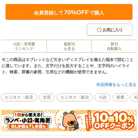
70%OFF
会員登録して
で購入
お気に入り
小説・実用書
最新刊
新刊
ランキング
を見る
自動購入
※この商品はタブレットなど大きいディスプレイを備えた端末で読むこと
に適しています。また、文字だけを拡大することや、文字列のハイライ
ト、検索、辞書の参照、引用などの機能が使用できません。
自由度が高く、体に優しい旅のスタイルとして人気が広がるクルーズ。本
作品情報をもっと見る
誌ではダイナミックな写真や素朴な疑問を解消する記事で、初心者もリピ
ーターも楽しめるクルーズ情報をお届けしています。1月号の特集は「最新
ビジネス・経済
文芸
ビジネス・政治
小説
産業
鋭の客船たち」。2016年に洋上にデビューした客船10隻の、魅力ある施設
や船内の様子などをご紹介します。セーヌ川をめぐるリバークルーズや北
極圏への旅、飛鳥II、にっぽん丸、フェリーなどのレポートも充実していま
す。