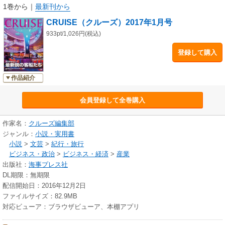
1巻から
｜
最新刊から
CRUISE（クルーズ）2017年1月号
933pt/1,026円(税込)
登録して購入
作品紹介
会員登録して全巻購入
作家名：
クルーズ編集部
ジャンル：
小説・実用書
小説
>
文芸
>
紀行・旅行
ビジネス・政治
>
ビジネス・経済
>
産業
出版社：
海事プレス社
DL期限：無期限
配信開始日：2016年12月2日
ファイルサイズ：82.9MB
対応ビューア：ブラウザビューア、本棚アプリ