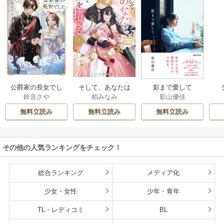
公爵家の長女でし
そして、あなたは
影まで愛して
鈴音さや
柏みなみ
影山優佳
た
私を捨てる
無料立読み
無料立読み
無料立読み
その他の人気ランキングをチェック！
総合ランキング
メディア化
少女・女性
少年・青年
TL・レディコミ
BL