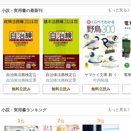
もっと見る
小説・実用書の最新刊
自治体法務検定公
自治体法務検定公
ヤマケイ文庫 新 く
電車
自治体法務検定委
自治体法務検定委
叶内拓哉
式テキスト 政策
式テキスト 基本
らべてわかる野鳥3
型
員会
員会
法務編 ２０２６
法務編 ２０２６
00 1巻
無料立読み
無料立読み
無料立読み
年度検定対応 1巻
年度検定対応 1巻
もっと見る
小説・実用書ランキング
1
2
3
位
位
位