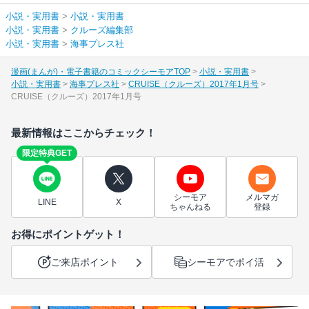
小説・実用書
>
小説・実用書
小説・実用書
>
クルーズ編集部
小説・実用書
>
海事プレス社
漫画(まんが)・電子書籍のコミックシーモアTOP
小説・実用書
小説・実用書
海事プレス社
CRUISE（クルーズ）2017年1月号
CRUISE（クルーズ）2017年1月号
最新情報はここからチェック！
限定特典GET
シーモア
メルマガ
LINE
X
ちゃんねる
登録
お得にポイントゲット！
ご来店ポイント
シーモアでポイ活