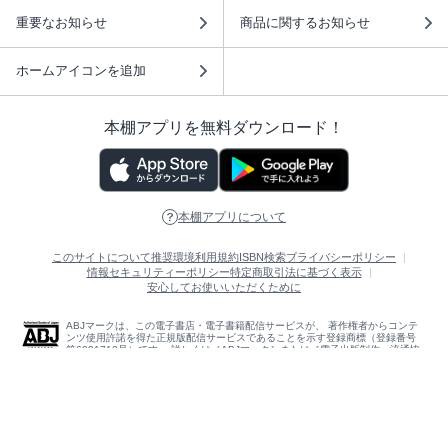
重要なお知らせ
商品に関するお知らせ
ホームアイコンを追加
本棚アプリを無料ダウンロード！
本棚アプリについて
このサイトについて
推奨環境
利用規約
ISBN検索
プライバシーポリシー
情報セキュリティーポリシー
特定商取引法に基づく表示
安心してお使いいただくために
ABJマークは、この電子書店・電子書籍配信サービスが、 著作権者からコンテ
ンツ使用許諾を得た正規版配信サービスであることを示す登録商標（登録番号
第6091713号）です。 詳しくは［ABJマーク］または［電子出版制作・流通協
議会］で検索してください。
(C)NTTソルマーレ