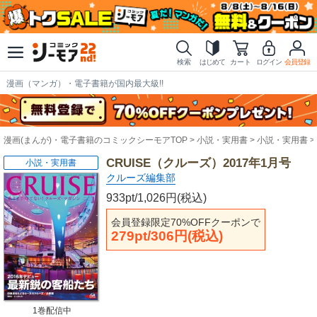
検索
はじめて
カート
ログイン
会員登録
漫画（マンガ）・電子書籍が国内最大級!!
漫画(まんが)・電子書籍のコミックシーモアTOP
小説・実用書
小説・実用書
CRUISE（クルーズ）2017年1月号
小説・実用書
クルーズ編集部
933pt/1,026円(税込)
会員登録限定70%OFFクーポンで
279pt/306円(税込)
1巻配信中