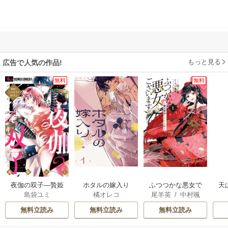
もっと見る
広告で人気の作品!
無料
無料
夜伽の双子―贄姫
ホタルの嫁入り
ふつつかな悪女で
天
島袋ユミ
橘オレコ
尾羊英
/
中村颯
は二人の王子に愛
はございますが ～
希
/
ゆき哉
される―
雛宮蝶鼠とりかえ
無料立読み
無料立読み
無料立読み
伝～