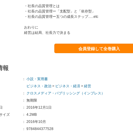
・社長の品質管理とは
・社長の品質管理ー「支配型」と「依存型」
・社長の品質管理ー五つの成長ステップ......etc
おわりに
経営は結局、社長力で決まる
会員登録して全巻購入
情報
：
小説・実用書
ビジネス・政治
>
ビジネス・経済
>
経営
：
クロスメディア・パブリッシング（インプレス）
：
無期限
日
：
2016年12月1日
サイズ
：
4.2MB
：
2016年10月
：
9784844377528