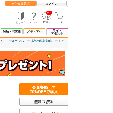
無料会員登録
ログイン
UP!
はじめて
ヘルプ
PT購入
カート
ライト
雑誌・写真集
メディア化
アダルト
スモールカンパニー 本気の経営加速ノート
ト
会員登録して
70%OFFで購入