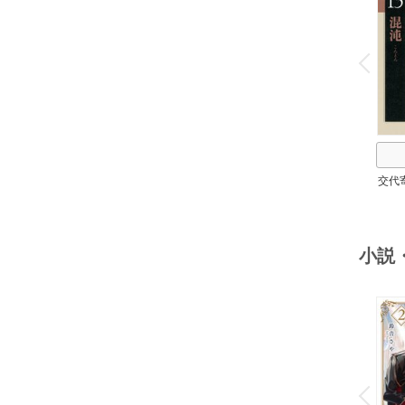
o
v
P
r
e
i
u
交代
小説
o
v
P
r
e
i
u