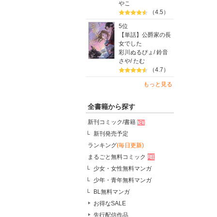
やこ
（4.5）
第3部 
5位
・社長の
【単話】公爵家の長
・社長の
女でした
・社長の品
彩川ぬるぴょ
/
鈴音
さや
/
たむ
おわりに
（4.7）
経営は結
もっと見る
全書籍から探す
新刊コミック/書籍
新刊発売予定
ランキング
(毎日更新)
まるごと無料コミック
少女・女性無料マンガ
少年・青年無料マンガ
BL無料マンガ
お得なSALE
先行配信作品