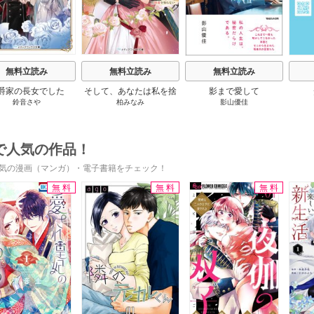
無料立読み
無料立読み
無料立読み
爵家の長女でした
そして、あなたは私を捨
影まで愛して
鈴音さや
柏みなみ
影山優佳
てる
で人気の作品！
気の漫画（マンガ）・電子書籍をチェック！
無料
無料
無料
s