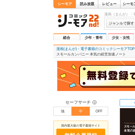
シーモア
読み放題
レビュー
シーモ
漫画（まんが）・
ジャンルで探す
総合
少年・青年
少女・女性
漫画(まんが)・電子書籍のコミックシーモアTOP
スモールカンパニー 本気の経営加速ノート
セーフサーチ
？
強
中
OFF
国内最大級の電子書籍サイト