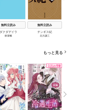
e
t
無料立読み
無料立読み
無料立読み
ダクダデイラ
チンギス紀
東京バンドワゴン
B-PR
餅屋蛾
北方謙三
小路幸也
Ｂ
ジャラ
ディ 
ブック
もっと見る
立読み増量
無料
N
x
e
t