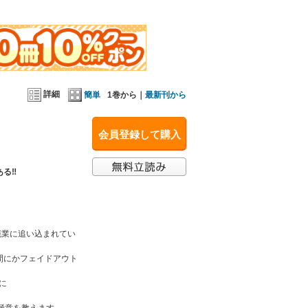
詳細
簡単
1巻から｜
最新刊から
会員登録して購入
ある‼
廃業に追い込まれてい
間にかフェイドアウト
に