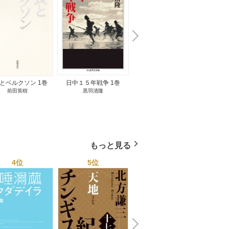
N
x
e
t
とベルクソン 1巻
日中１５年戦争 1巻
無料立読み
前田英樹
黒羽清隆
向島物語 1巻
便り屋
小杉健治
もっと見る
4位
5位
6位
N
x