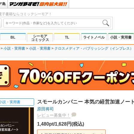
ア島
電子書籍ならコミックシーモア！
シーモア
BL
TL
ライトノベル
小説・実用書
コミックス
小説・実用書
小説・実用書
クロスメディア・パブリッシング（インプレス）
スモールカンパニー 本気の経営加速ノー
小説・実用書
原田将司
レビュー募集中！
1,480pt/1,628円(税込)