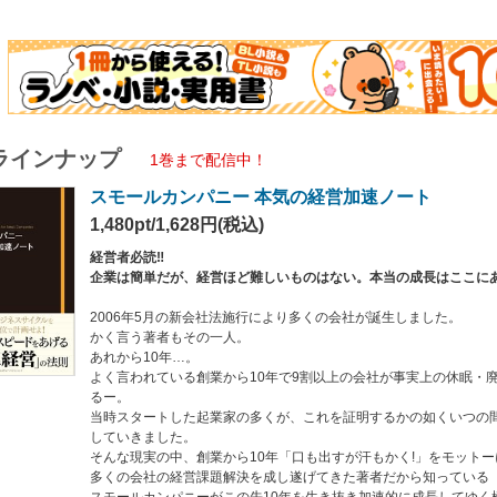
実の中、創業から10年「口も出すが汗もかく!」をモットーに
社の経営課題解決を成し遂げてきた著者だから知っている
カンパニーがこの先10年を生き抜き加速的に成長してゆく極意を教えます。
ラインナップ
単だが、経営ほど難しいものはない
1巻まで配信中！
スモールカンパニー 本気の経営加速ノート
グ
カンパニーの加速成長を実現する3大テーマ
1,480pt/1,628円(税込)
スモールカンパニーの経営を最小化する
「決！断捨離」
経営者必読‼
企業は簡単だが、経営ほど難しいものはない。本当の成長はここに
最小化する「決！断捨離」の極意
はじめに「決断」あり
2006年5月の新会社法施行により多くの会社が誕生しました。
やめる」を決める、「減らす」を増やす
かく言う著者もその一人。
ノを捨てれば整理整頓・管理の対象が減る
あれから10年…。
れることで力を蓄える
よく言われている創業から10年で9割以上の会社が事実上の休眠・
るー。
スモールカンパニーの
加速経営
当時スタートした起業家の多くが、これを証明するかの如くいつの
していきました。
営の方程式『E=MS²』
そんな現実の中、創業から10年「口も出すが汗もかく!」をモットー
大を制す「加速戦略」
多くの会社の経営課題解決を成し遂げてきた著者だから知っている
で商材価値を高める......etc