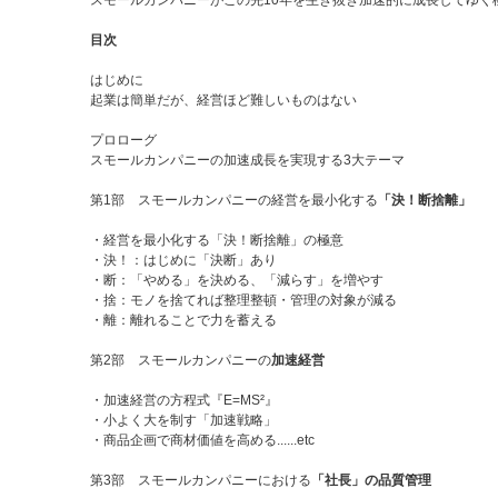
スモールカンパニーがこの先10年を生き抜き加速的に成長してゆく
スモールカンパニーにおける
「社長」の品質管理
目次
品質管理とは
はじめに
品質管理ー「支配型」と「依存型」
起業は簡単だが、経営ほど難しいものはない
質管理ー五つの成長ステップ......etc
プロローグ
スモールカンパニーの加速成長を実現する3大テーマ
局、社長力で決まる
第1部 スモールカンパニーの経営を最小化する
「決！断捨離」
・経営を最小化する「決！断捨離」の極意
・決！：はじめに「決断」あり
・断：「やめる」を決める、「減らす」を増やす
・捨：モノを捨てれば整理整頓・管理の対象が減る
・離：離れることで力を蓄える
第2部 スモールカンパニーの
加速経営
・加速経営の方程式『E=MS²』
・小よく大を制す「加速戦略」
・商品企画で商材価値を高める......etc
第3部 スモールカンパニーにおける
「社長」の品質管理