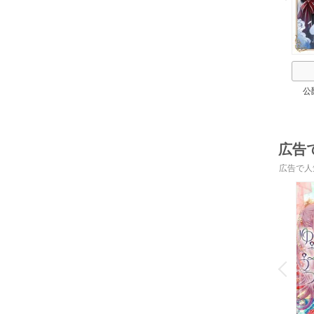
公
広告
広告で人
o
v
P
r
e
i
u