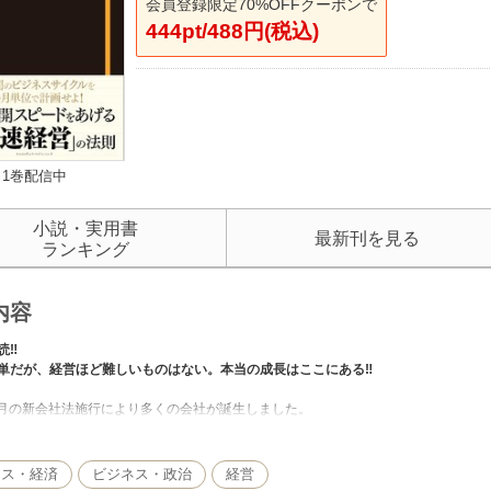
会員登録限定70%OFFクーポンで
444pt/488円(税込)
1巻配信中
小説・実用書
最新刊を見る
ランキング
内容
読‼
単だが、経営ほど難しいものはない。本当の成長はここにある‼
年5月の新会社法施行により多くの会社が誕生しました。
著者もその一人。
10年…。
れている創業から10年で9割以上の会社が事実上の休眠・廃業に追い込まれている
ネス・経済
ビジネス・政治
経営
ートした起業家の多くが、これを証明するかの如くいつの間にかフェイドアウトし