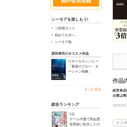
無料会員登録
シーモアを楽しもう!
ご利用ガイド
初めての方へ
シーモア島
原田将司のオススメ作品
スモールカンパニー
「最速のブルー・オ
ーシャン戦略」
作品
もっと見る
経営者必
企業は簡
総合ランキング
2006
かく言う
1位
あれから
ゲーム中盤で死ぬ悪
よく言わ
ビジ
役貴族に転生したの
当時スタ