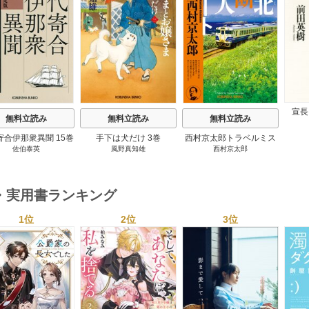
s
宣長
無料立読み
無料立読み
無料立読み
寄合伊那衆異聞 15巻
手下は犬だけ 3巻
西村京太郎トラベルミス
佐伯泰英
風野真知雄
西村京太郎
テリー・セレクション 2
巻
・実用書ランキング
1位
2位
3位
s