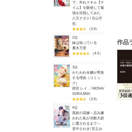
で、外れスキル【テ
そんな現
イム】を駆使して最
多くの会
強を目指してみた
スモール
八又ナガト
/
月山可
也
目次
（3.8）
はじめに
2位
作品
起業は簡
妹は知っている
雁木万里
プロロー
（4.5）
スモール
3位
第1部 
かたわれ令嬢が男装
する理由（コミッ
・経営を
ク）
・決！：
雨宮 レイ．
/
MONA
/
・断：「
SORAJIMA
・捨：モ
（3.8）
・離：離
4位
第2部 
黒妖の花嫁～忌み嫌
われた私が冷酷大尉
・加速経
に愛されるまで～
・小よく
音中さわき
/
宮之み
・商品企画