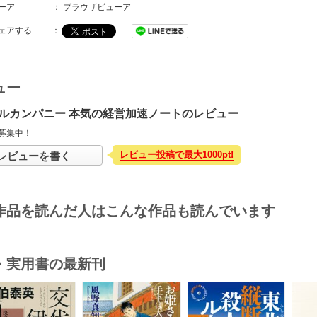
ーア
：
ブラウザビューア
ェアする
：
ュー
ルカンパニー 本気の経営加速ノートのレビュー
募集中！
レビュー投稿で最大1000pt!
レビューを書く
作品を読んだ人はこんな作品も読んでいます
・実用書の最新刊