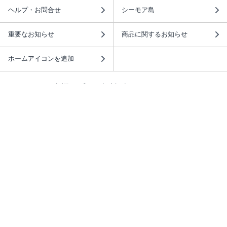
ヘルプ・お問合せ
シーモア島
重要なお知らせ
商品に関するお知らせ
ホームアイコンを追加
本棚アプリを無料ダウンロード！
本棚アプリについて
このサイトについて
推奨環境
利用規約
ISBN検索
プライバシーポリシー
情報セキュリティーポリシー
特定商取引法に基づく表示
安心してお使いいただくために
ABJマークは、この電子書店・電子書籍配信サービスが、 著作権者からコンテ
ンツ使用許諾を得た正規版配信サービスであることを示す登録商標（登録番号
第6091713号）です。 詳しくは［ABJマーク］または［電子出版制作・流通協
議会］で検索してください。
(C)NTTソルマーレ