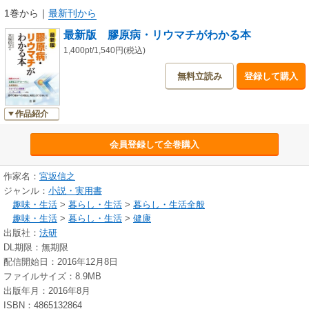
1巻から
｜
最新刊から
最新版 膠原病・リウマチがわかる本
1,400pt/1,540円(税込)
無料立読み
登録して購入
作品紹介
会員登録して全巻購入
作家名：
宮坂信之
ジャンル：
小説・実用書
趣味・生活
>
暮らし・生活
>
暮らし・生活全般
趣味・生活
>
暮らし・生活
>
健康
出版社：
法研
DL期限：無期限
配信開始日：2016年12月8日
ファイルサイズ：8.9MB
出版年月：2016年8月
ISBN：4865132864