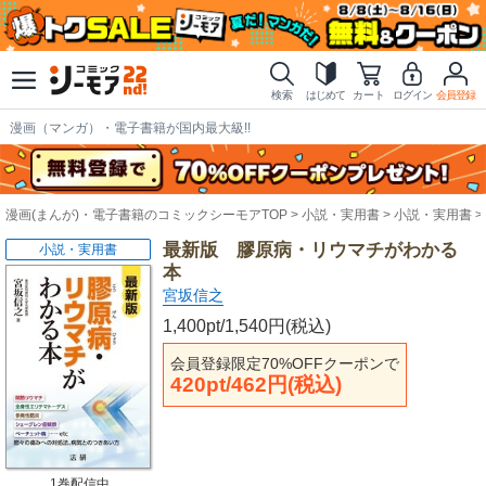
検索
はじめて
カート
ログイン
会員登録
漫画（マンガ）・電子書籍が国内最大級!!
漫画(まんが)・電子書籍のコミックシーモアTOP
小説・実用書
小説・実用書
最新版 膠原病・リウマチがわかる
小説・実用書
本
宮坂信之
1,400pt/1,540円(税込)
会員登録限定70%OFFクーポンで
420pt/462円(税込)
1巻配信中