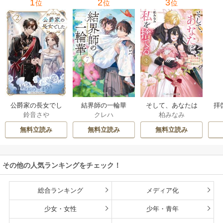
1
2
3
位
位
位
公爵家の長女でし
結界師の一輪華
そして、あなたは
拝
鈴音さや
クレハ
柏みなみ
た
私を捨てる
様
無料立読み
無料立読み
無料立読み
その他の人気ランキングをチェック！
総合ランキング
メディア化
少女・女性
少年・青年