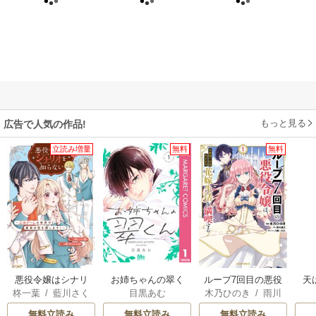
もっと見る
広告で人気の作品!
立読み増量
無料
無料
悪役令嬢はシナリ
お姉ちゃんの翠く
ループ7回目の悪役
天
柊一葉
/
藍川さく
目黒あむ
木乃ひのき
/
雨川
オを知らない ～乙
ん
令嬢は、元敵国で
ら
透子
/
八美☆わん
女ゲームの世界で
自由気ままな花嫁
無料立読み
無料立読み
無料立読み