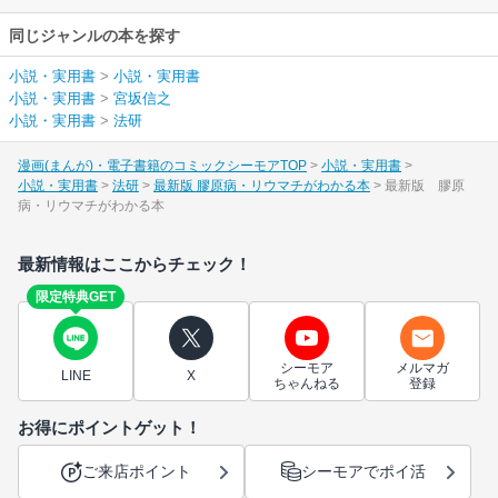
同じジャンルの本を探す
小説・実用書
>
小説・実用書
小説・実用書
>
宮坂信之
小説・実用書
>
法研
漫画(まんが)・電子書籍のコミックシーモアTOP
小説・実用書
小説・実用書
法研
最新版 膠原病・リウマチがわかる本
最新版 膠原
病・リウマチがわかる本
最新情報はここからチェック！
限定特典GET
シーモア
メルマガ
LINE
X
ちゃんねる
登録
お得にポイントゲット！
ご来店ポイント
シーモアでポイ活