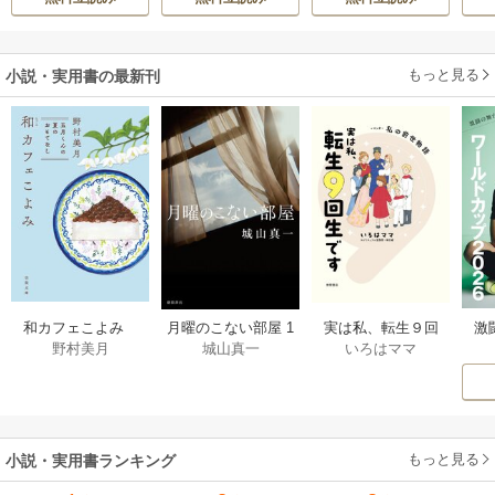
真実の恋を探しま
生活を満喫する
す！～
もっと見る
小説・実用書の最新刊
激
和カフェこよみ
月曜のこない部屋 1
実は私、転生９回
野村美月
城山真一
いろはママ
前
五月くんの夏のお
巻
生です マンガ
ー
もてなし 1巻
私の前世物語 1巻
もっと見る
小説・実用書ランキング