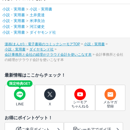
小説・実用書
>
小説・実用書
小説・実用書
>
土井貴達
小説・実用書
>
米津良治
小説・実用書
>
河江健史
小説・実用書
>
ダイヤモンド社
漫画(まんが)・電子書籍のコミックシーモアTOP
小説・実用書
小説・実用書
ダイヤモンド社
会計事務所と会社の経理がクラウド会計を使いこなす本
会計事務所と会社
の経理がクラウド会計を使いこなす本
最新情報はここからチェック！
限定特典GET
シーモア
メルマガ
LINE
X
ちゃんねる
登録
お得にポイントゲット！
ご来店ポイント
シーモアでポイ活