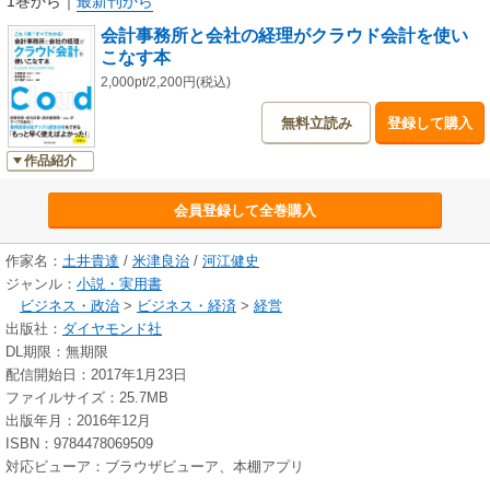
1巻から
｜
最新刊から
会計事務所と会社の経理がクラウド会計を使い
こなす本
2,000pt/2,200円(税込)
無料立読み
登録して購入
作品紹介
会員登録して全巻購入
作家名：
土井貴達
/
米津良治
/
河江健史
ジャンル：
小説・実用書
ビジネス・政治
>
ビジネス・経済
>
経営
出版社：
ダイヤモンド社
DL期限：無期限
配信開始日：2017年1月23日
ファイルサイズ：25.7MB
出版年月：2016年12月
ISBN：9784478069509
対応ビューア：ブラウザビューア、本棚アプリ