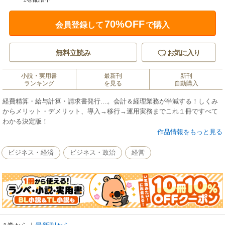
70%OFF
会員登録して
で購入
無料立読み
お気に入り
小説・実用書
最新刊
新刊
ランキング
を見る
自動購入
経費精算・給与計算・請求書発行…。会計＆経理業務が半減する！しくみ
からメリット・デメリット、導入→移行→運用実務までこれ１冊ですべて
わかる決定版！
作品情報をもっと見る
ビジネス・経済
ビジネス・政治
経営