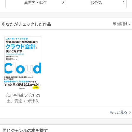
異世界・転生
お色気
履歴削除
あなたがチェックした作品
会計事務所と会社の
土井貴達
/
米津良
経理がクラウド会計
治
/
河江健史
を使いこなす本
もっと見る
同じジャンルの本を探す