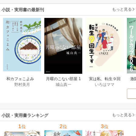
二度目は串刺し回
もっと見る
小説・実用書の最新刊
避します！～
激
和カフェこよみ
月曜のこない部屋 1
実は私、転生９回
野村美月
城山真一
いろはママ
前
五月くんの夏のお
巻
生です マンガ
ー
もてなし 1巻
私の前世物語 1巻
もっと見る
小説・実用書ランキング
1
2
3
位
位
位