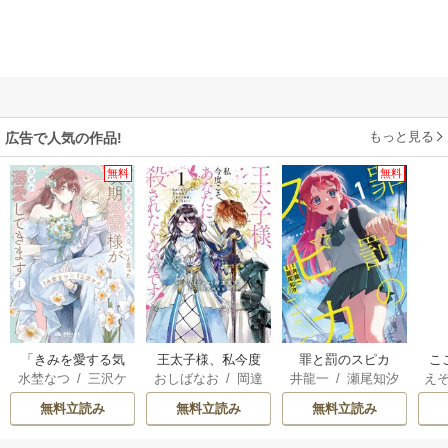
もっと見る
広告で人気の作品!
無料
無料
「きみを愛する気
王太子様、私今度
罪と罰のスピカ
こ
水埜なつ
/
三沢ケ
おしばなお
/
岡達
井龍一
/
瀬尾知汐
え
はない」と言った
こそあなたに殺さ
先
イ
英茉
/
先崎真琴
A
次期公爵様がなぜ
れたくないんで
か
無料立読み
無料立読み
無料立読み
エ
か溺愛してきます
す！ ～聖女に嵌め
ら
阿
られた貧乏令嬢、