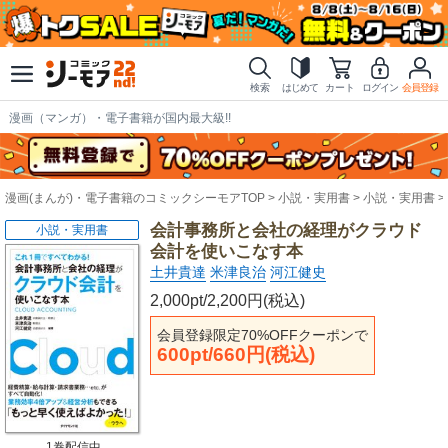
検索
はじめて
カート
ログイン
会員登録
漫画（マンガ）・電子書籍が国内最大級!!
漫画(まんが)・電子書籍のコミックシーモアTOP
小説・実用書
小説・実用書
会計事務所と会社の経理がクラウド
小説・実用書
会計を使いこなす本
土井貴達
米津良治
河江健史
2,000pt/2,200円(税込)
会員登録限定70%OFFクーポンで
600pt/660円(税込)
1巻配信中