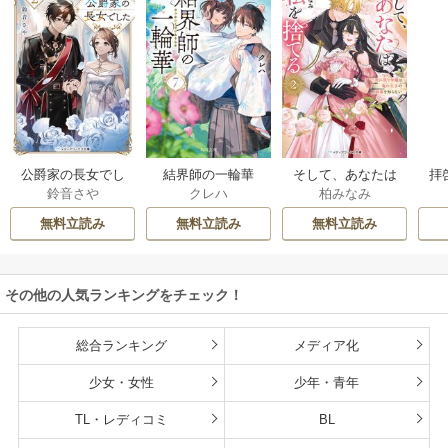
公爵家の長女でし
結界師の一輪華
そして、あなたは
拝
鈴音さや
クレハ
柏みなみ
た
私を捨てる
様
無料立読み
無料立読み
無料立読み
その他の人気ランキングをチェック！
総合ランキング
メディア化
少女・女性
少年・青年
TL・レディコミ
BL