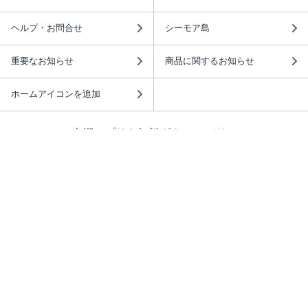
ヘルプ・お問合せ
シーモア島
重要なお知らせ
商品に関するお知らせ
ホームアイコンを追加
本棚アプリを無料ダウンロード！
本棚アプリについて
このサイトについて
推奨環境
利用規約
ISBN検索
プライバシーポリシー
情報セキュリティーポリシー
特定商取引法に基づく表示
安心してお使いいただくために
ABJマークは、この電子書店・電子書籍配信サービスが、 著作権者からコンテ
ンツ使用許諾を得た正規版配信サービスであることを示す登録商標（登録番号
第6091713号）です。 詳しくは［ABJマーク］または［電子出版制作・流通協
議会］で検索してください。