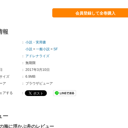
会員登録して全巻購入
情報
：
小説・実用書
小説
>
一般小説
>
SF
：
アドレナライズ
：
無期限
日
：
2017年3月10日
サイズ
：
6.9MB
ーア
：
ブラウザビューア
ェアする
：
ュー
の海に浮かぶ舟のレビュー