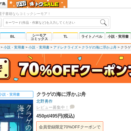
ア島
電子書籍ならコミックシーモア！
シーモア
BL
TL
ライトノベル
小説・実用書
コミックス
小説・実用書
小説・実用書
アドレナライズ
クラゲの海に浮かぶ舟
クラゲ
クラゲの海に浮かぶ舟
小説・実用書
北野勇作
レビュー募集中！
450pt/495円(税込)
会員登録限定70%OFFクーポンで