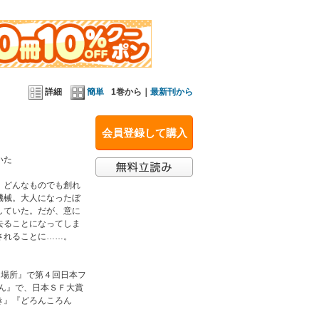
ファンタジーノベル大賞優秀賞を受賞してデビュー。
』『きつねのつき』『どろんころんど』『カメリ』
詳細
簡単
1巻から｜
最新刊から
会員登録して購入
いた
。どんなものでも創れ
機械。大人になったぼ
していた。だが、意に
去ることになってしま
されることに……。
た場所』で第４回日本フ
くん』で、日本ＳＦ大賞
き』『どろんころん