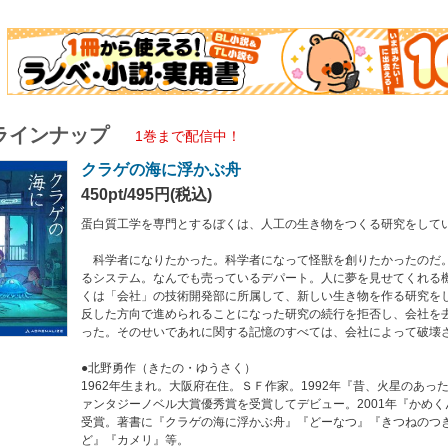
年生まれ。大阪府在住。ＳＦ作家。1992年『昔、火星のあった場所』で第４回日本
年『かめくん』で、日本ＳＦ大賞受賞。著書に『クラゲの海に浮かぶ舟』『どーなつ
ラインナップ
1巻まで配信中！
クラゲの海に浮かぶ舟
450pt/495円(税込)
蛋白質工学を専門とするぼくは、人工の生き物をつくる研究をして
科学者になりたかった。科学者になって怪獣を創りたかったのだ
るシステム。なんでも売っているデパート。人に夢を見せてくれる
くは「会社」の技術開発部に所属して、新しい生き物を作る研究を
反した方向で進められることになった研究の続行を拒否し、会社を
った。そのせいであれに関する記憶のすべては、会社によって破壊
●北野勇作（きたの・ゆうさく）
1962年生まれ。大阪府在住。ＳＦ作家。1992年『昔、火星のあっ
ァンタジーノベル大賞優秀賞を受賞してデビュー。2001年『かめ
受賞。著書に『クラゲの海に浮かぶ舟』『どーなつ』『きつねのつ
ど』『カメリ』等。