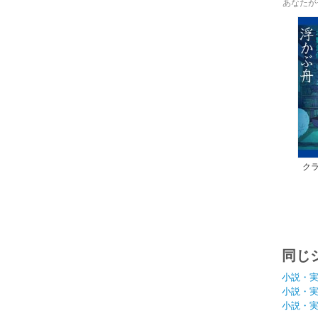
あなたが
ク
同じ
小説・
小説・
小説・