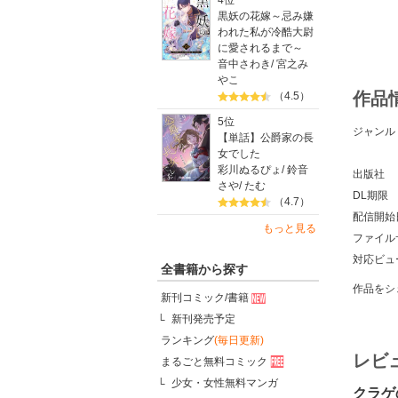
4位
黒妖の花嫁～忌み嫌
われた私が冷酷大尉
に愛されるまで～
音中さわき
/
宮之み
やこ
作品
（4.5）
5位
ジャンル
【単話】公爵家の長
女でした
彩川ぬるぴょ
/
鈴音
出版社
さや
/
たむ
DL期限
（4.7）
配信開始
もっと見る
ファイル
対応ビュ
全書籍から探す
作品をシ
新刊コミック/書籍
新刊発売予定
ランキング
(毎日更新)
レビ
まるごと無料コミック
少女・女性無料マンガ
クラゲ