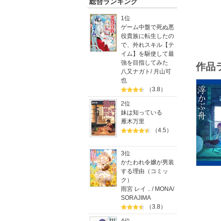
総合ランキング
1962
2001
1位
等。
ゲーム中盤で死ぬ悪
役貴族に転生したの
で、外れスキル【テ
イム】を駆使して最
強を目指してみた
作品
八又ナガト
/
月山可
也
（3.8）
2位
妹は知っている
雁木万里
（4.5）
3位
かたわれ令嬢が男装
する理由（コミッ
ク）
雨宮 レイ．
/
MONA
/
SORAJIMA
（3.8）