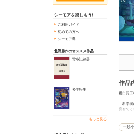
シーモアを楽しもう!
ご利用ガイド
初めての方へ
シーモア島
北野勇作のオススメ作品
恐怖記録器
作品
名作転生
蛋白質工
科学者に
見せてく
られるこ
もっと見る
ることに
一般
●北野勇