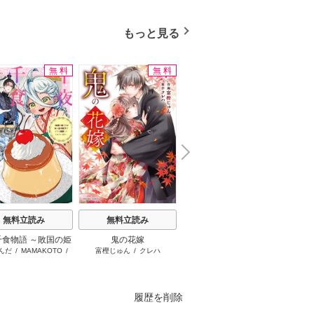
ブック
もっと見る
無料
無料
無料
N
x
e
t
無料立読み
無料立読み
無料立読み
千食物語 ～敗国の姫
鬼の花嫁
お姉ちゃんの翠くん
ふつつ
んだ
/
MAMAKOTO
/
富樫じゅん
/
クレハ
目黒あむ
尾羊英
が氷の皇子殿下がど
います
鴉羽凛燈
溺愛してくれていま
す～
履歴を削除