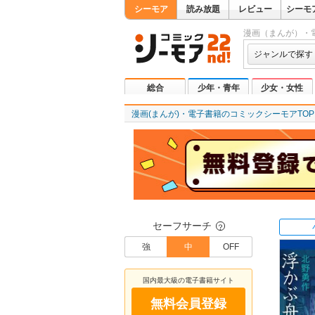
シーモア
読み放題
レビュー
シーモ
漫画（まんが）・
ジャンルで探す
総合
少年・青年
少女・女性
漫画(まんが)・電子書籍のコミックシーモアTOP
セーフサーチ
？
強
中
OFF
国内最大級の電子書籍サイト
無料会員登録