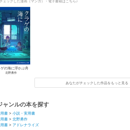
チェックした漫画（マンガ）・電子書籍はこちら♪
ラゲの海に浮かぶ舟
北野勇作
あなたがチェックした作品をもっと見る
ジャンルの本を探す
実用書
>
小説・実用書
実用書
>
北野勇作
実用書
>
アドレナライズ