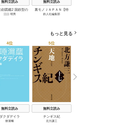
無料立読み
無料立読み
無料立読み
の顔図鑑2 国鉄型の
裏モノＪＡＰＡＮ【特
パナソニック コネクト
日本の
江口 明男
鉄人社編集部
上阪徹
鉄道車両 1巻
集】★超ボリューム版６
大企業をいかに変えるか
20
４０ページ★１２冊★全
1巻
国４７都道府県を代表す
る最高のフーゾク★エロ
もっと見る
トレンド年間ベスト★お
っさん５０人の体験から
4位
5位
6位
学ぶ★夢のようなエロい
楽園３０ 1巻
N
x
e
t
無料立読み
無料立読み
無料立読み
ダクダデイラ
チンギス紀
東京バンドワゴン
B-PR
餅屋蛾
北方謙三
小路幸也
Ｂ
ジャラ
ディ 