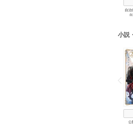
自治
自
スト
２
小説
o
v
P
r
e
i
u
公