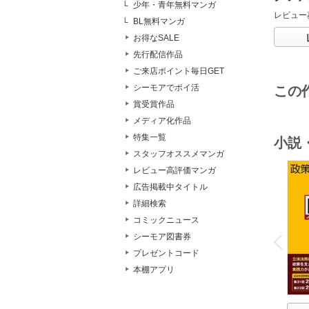
少年・青年無料マンガ
レビュー
BL無料マンガ
お得なSALE
先行配信作品
ご来店ポイント毎日GET
シーモアでポイ活
この
賞受賞作品
メディア化作品
特集一覧
小説
スタッフオススメマンガ
レビュー高評価マンガ
広告掲載中タイトル
詳細検索
コミックニュース
o
v
シーモア図書券
P
r
e
i
u
プレゼントコード
本棚アプリ