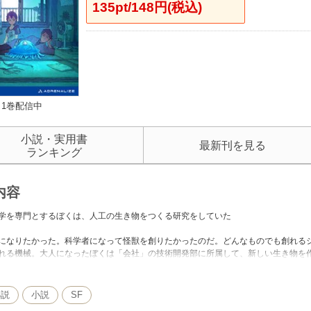
135pt/148円(税込)
1巻配信中
小説・実用書
最新刊を見る
ランキング
内容
学を専門とするぼくは、人工の生き物をつくる研究をしていた
なりたかった。科学者になって怪獣を創りたかったのだ。どんなものでも創れる
れる機械。大人になったぼくは「会社」の技術開発部に所属して、新しい生き物を
とになった研究の続行を拒否し、会社を去ることになってしまった。そのせいであ
……。
小説
小説
SF
作（きたの・ゆうさく）