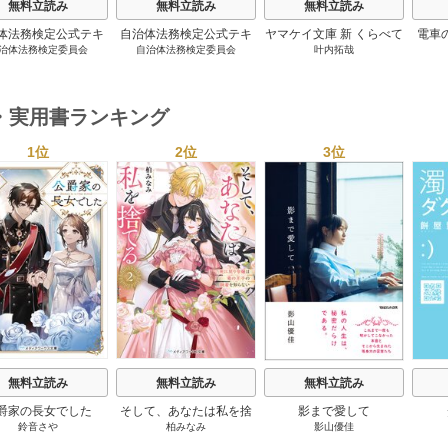
無料立読み
無料立読み
無料立読み
体法務検定公式テキ
自治体法務検定公式テキ
ヤマケイ文庫 新 くらべて
電車
治体法務検定委員会
自治体法務検定委員会
叶内拓哉
 政策法務編 ２０
スト 基本法務編 ２０
わかる野鳥300 1巻
６年度検定対応 1巻
２６年度検定対応 1巻
・実用書ランキング
1位
2位
3位
s
無料立読み
無料立読み
無料立読み
爵家の長女でした
そして、あなたは私を捨
影まで愛して
鈴音さや
柏みなみ
影山優佳
てる