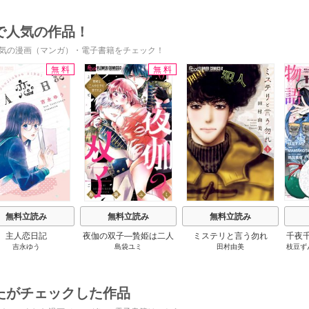
で人気の作品！
気の漫画（マンガ）・電子書籍をチェック！
無料
無料
s
無料立読み
無料立読み
無料立読み
主人恋日記
夜伽の双子―贄姫は二人
ミステリと言う勿れ
千夜
吉永ゆう
島袋ユミ
田村由美
枝豆ず
の王子に愛される―
です
うも
たがチェックした作品