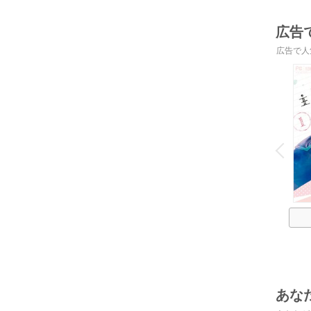
広告
広告で人
o
v
P
r
e
i
u
あな