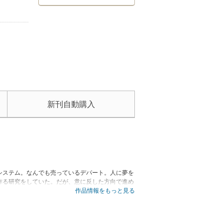
新刊自動購入
システム。なんでも売っているデパート。人に夢を
作る研究をしていた。だが、意に反した方向で進め
れに関する記憶のすべては、会社によって破壊され
作品情報をもっと見る