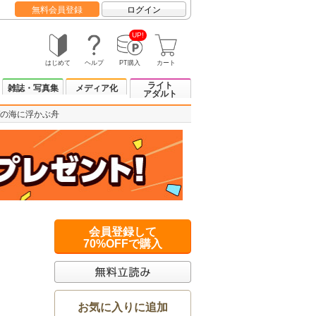
無料会員登録
ログイン
UP!
はじめて
ヘルプ
PT購入
カート
ライト
雑誌・写真集
メディア化
アダルト
の海に浮かぶ舟
会員登録して
70%OFFで購入
お気に入りに追加