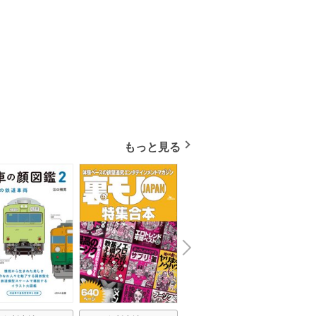
もっと見る
N
x
e
t