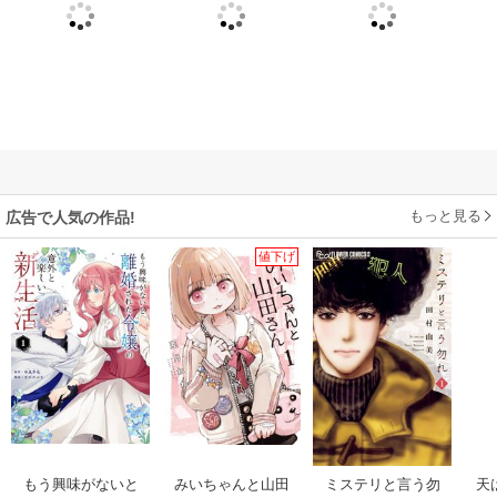
もっと見る
広告で人気の作品!
値下げ
もう興味がないと
みいちゃんと山田
ミステリと言う勿
天