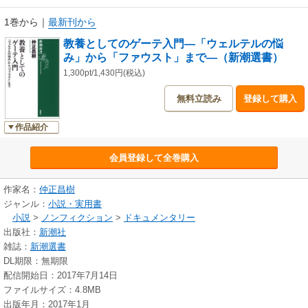
1巻から
｜
最新刊から
教養としてのゲーテ入門―「ウェルテルの悩
み」から「ファウスト」まで―（新潮選書）
1,300pt/1,430円(税込)
無料立読み
登録して購入
作品紹介
会員登録して全巻購入
作家名：
仲正昌樹
ジャンル：
小説・実用書
小説
>
ノンフィクション
>
ドキュメンタリー
出版社：
新潮社
雑誌：
新潮選書
DL期限：無期限
配信開始日：2017年7月14日
ファイルサイズ：4.8MB
出版年月：2017年1月