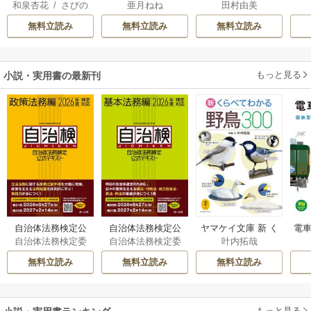
和泉杏花
/
さびの
亜月ねね
田村由美
離婚された令嬢の
さん
れ
ぶち
意外と楽しい新生
無料立読み
無料立読み
無料立読み
活
もっと見る
小説・実用書の最新刊
自治体法務検定公
自治体法務検定公
ヤマケイ文庫 新 く
電車
自治体法務検定委
自治体法務検定委
叶内拓哉
式テキスト 政策
式テキスト 基本
らべてわかる野鳥3
型
員会
員会
法務編 ２０２６
法務編 ２０２６
00 1巻
無料立読み
無料立読み
無料立読み
年度検定対応 1巻
年度検定対応 1巻
もっと見る