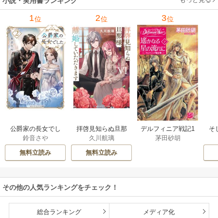
小説・実用書ランキング
1
2
3
位
位
位
公爵家の長女でし
拝啓見知らぬ旦那
そ
デルフィニア戦記1
鈴音さや
久川航璃
茅田砂胡
た
様、離婚していた
だきます
無料立読み
無料立読み
その他の人気ランキングをチェック！
総合ランキング
メディア化